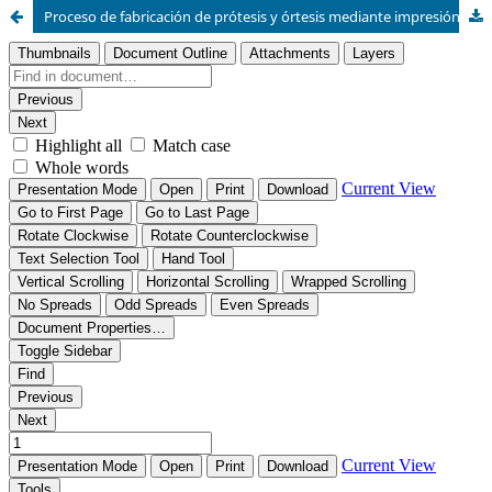
Proceso de fabricación de prótesis y órtesis mediante impresión 3D con materiales plásticos reciclados.