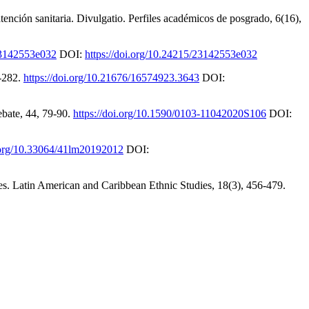
tención sanitaria. Divulgatio. Perfiles académicos de posgrado, 6(16),
/23142553e032
DOI:
https://doi.org/10.24215/23142553e032
1-282.
https://doi.org/10.21676/16574923.3643
DOI:
ebate, 44, 79-90.
https://doi.org/10.1590/0103-11042020S106
DOI:
i.org/10.33064/41lm20192012
DOI:
res. Latin American and Caribbean Ethnic Studies, 18(3), 456-479.