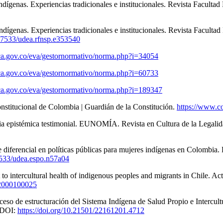
dígenas. Experiencias tradicionales e institucionales. Revista Facult
dígenas. Experiencias tradicionales e institucionales. Revista Facult
.17533/udea.rfnsp.e353540
ca.gov.co/eva/gestornormativo/norma.php?i=34054
ca.gov.co/eva/gestornormativo/norma.php?i=60733
ca.gov.co/eva/gestornormativo/norma.php?i=189347
nstitucional de Colombia | Guardián de la Constitución.
https://www.co
sticia epistémica testimonial. EUNOMÍA. Revista en Cultura de la Legali
 diferencial en políticas públicas para mujeres indígenas en Colombia. E
17533/udea.espo.n57a04
 to intercultural health of indigenous peoples and migrants in Chile. Ac
22000100025
proceso de estructuración del Sistema Indígena de Salud Propio e Inter
DOI:
https://doi.org/10.21501/22161201.4712