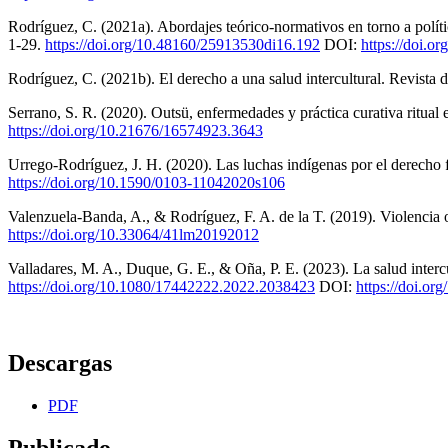
Rodríguez, C. (2021a). Abordajes teórico-normativos en torno a políti
1-29.
https://doi.org/10.48160/25913530di16.192
DOI:
https://doi.
Rodríguez, C. (2021b). El derecho a una salud intercultural. Revista d
Serrano, S. R. (2020). Outsü, enfermedades y práctica curativa ritu
https://doi.org/10.21676/16574923.3643
Urrego-Rodríguez, J. H. (2020). Las luchas indígenas por el derecho 
https://doi.org/10.1590/0103-11042020s106
Valenzuela-Banda, A., & Rodríguez, F. A. de la T. (2019). Violencia o
https://doi.org/10.33064/41lm20192012
Valladares, M. A., Duque, G. E., & Oña, P. E. (2023). La salud inter
https://doi.org/10.1080/17442222.2022.2038423
DOI:
https://doi.o
Descargas
PDF