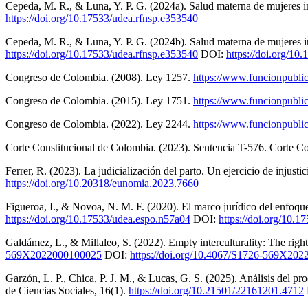
Cepeda, M. R., & Luna, Y. P. G. (2024a). Salud materna de mujeres in
https://doi.org/10.17533/udea.rfnsp.e353540
Cepeda, M. R., & Luna, Y. P. G. (2024b). Salud materna de mujeres in
https://doi.org/10.17533/udea.rfnsp.e353540
DOI:
https://doi.org/10
Congreso de Colombia. (2008). Ley 1257.
https://www.funcionpubli
Congreso de Colombia. (2015). Ley 1751.
https://www.funcionpubli
Congreso de Colombia. (2022). Ley 2244.
https://www.funcionpubli
Corte Constitucional de Colombia. (2023). Sentencia T-576. Corte Co
Ferrer, R. (2023). La judicialización del parto. Un ejercicio de inju
https://doi.org/10.20318/eunomia.2023.7660
Figueroa, I., & Novoa, N. M. F. (2020). El marco jurídico del enfoque
https://doi.org/10.17533/udea.espo.n57a04
DOI:
https://doi.org/10.
Galdámez, L., & Millaleo, S. (2022). Empty interculturality: The right
569X2022000100025
DOI:
https://doi.org/10.4067/S1726-569X20
Garzón, L. P., Chica, P. J. M., & Lucas, G. S. (2025). Análisis del 
de Ciencias Sociales, 16(1).
https://doi.org/10.21501/22161201.4712