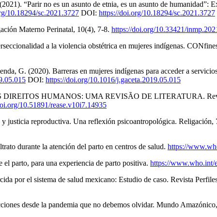
2021). “Parir no es un asunto de etnia, es un asunto de humanidad”: Expe
.org/10.18294/sc.2021.3727
DOI:
https://doi.org/10.18294/sc.2021.3727
gación Materno Perinatal, 10(4), 7-8.
https://doi.org/10.33421/inmp.20
rseccionalidad a la violencia obstétrica en mujeres indígenas. CONfine
nda, G. (2020). Barreras en mujeres indígenas para acceder a servicios 
19.05.015
DOI:
https://doi.org/10.1016/j.gaceta.2019.05.015
DIREITOS HUMANOS: UMA REVISÃO DE LITERATURA. Revista Iber
/doi.org/10.51891/rease.v10i7.14935
a y justicia reproductiva. Una reflexión psicoantropológica. Religació
trato durante la atención del parto en centros de salud.
https://www.wh
l parto, para una experiencia de parto positiva.
https://www.who.int
ercida por el sistema de salud mexicano: Estudio de caso. Revista Perfi
 Lecciones desde la pandemia que no debemos olvidar. Mundo Amazónico