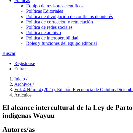
Políticas
Equipo de revisores científicos
Políticas Editoriales
Política de divulgación de conflictos de interés
Política de corrección y retractación
Política de redes sociales
Política de archivo
Política de interoperabilidad
Roles y funciones del equipo editorial
Buscar
Registrarse
Entrar
Inicio
/
Archivos
/
Vol. 4 Núm. 4 (2025): Edición Frecuencia de Octubre/Diciem
Artículos
El alcance intercultural de la Ley de Part
indígenas Wayuu
Autores/as