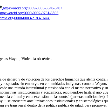
https://orcid.org/0009-0005-5640-5407
https://orcid.org/0000-0002-9731-8503
//orcid.org/0000-0003-2183-164X
genas Wayuu, Violencia obstétrica.
ia de género y de violación de los derechos humanos que atenta contra l
y respetado; sin embargo, en comunidades indígenas, como la Wayuu, pe
esde una mirada intercultural y tensionada con el marco normativo y su 
s normativas, institucionales y académicas, recogiéndose hasta el año 20
tinencia cultural y en la exclusión de las ouutsü (parteras tradicionales
ayuu se encuentra ante limitaciones institucionales y epistemológicas 
n eje transversal dentro de la política pública de salud, para promover