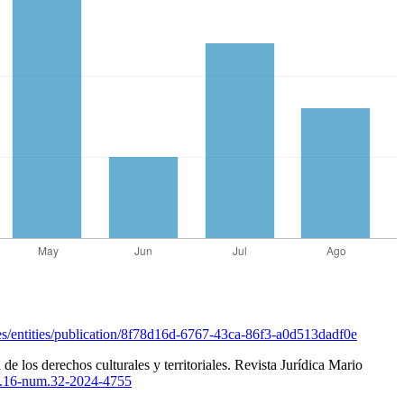
a.es/entities/publication/8f78d16d-6767-43ca-86f3-a0d513dadf0e
de los derechos culturales y territoriales. Revista Jurídica Mario
ol.16-num.32-2024-4755