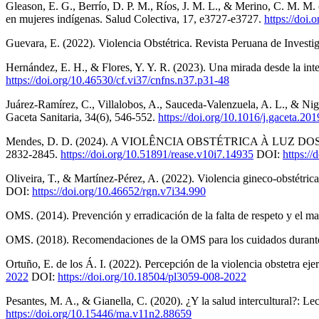
Gleason, E. G., Berrío, D. P. M., Ríos, J. M. L., & Merino, C. M. M. (
en mujeres indígenas. Salud Colectiva, 17, e3727-e3727.
https://doi
Guevara, E. (2022). Violencia Obstétrica. Revista Peruana de Investi
Hernández, E. H., & Flores, Y. Y. R. (2023). Una mirada desde la inte
https://doi.org/10.46530/cf.vi37/cnfns.n37.p31-48
Juárez-Ramírez, C., Villalobos, A., Sauceda-Valenzuela, A. L., & Nige
Gaceta Sanitaria, 34(6), 546-552.
https://doi.org/10.1016/j.gaceta.20
Mendes, D. D. (2024). A VIOLÊNCIA OBSTÉTRICA À LUZ DOS 
2832-2845.
https://doi.org/10.51891/rease.v10i7.14935
DOI:
https:/
Oliveira, T., & Martínez-Pérez, A. (2022). Violencia gineco-obstétric
DOI:
https://doi.org/10.46652/rgn.v7i34.990
OMS. (2014). Prevención y erradicación de la falta de respeto y el mal
OMS. (2018). Recomendaciones de la OMS para los cuidados durante e
Ortuño, E. de los Á. I. (2022). Percepción de la violencia obstetra ej
2022
DOI:
https://doi.org/10.18504/pl3059-008-2022
Pesantes, M. A., & Gianella, C. (2020). ¿Y la salud intercultural?:
https://doi.org/10.15446/ma.v11n2.88659