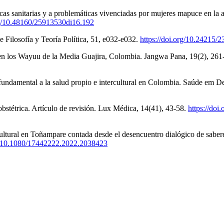
cas sanitarias y a problemáticas vivenciadas por mujeres mapuce en la a
org/10.48160/25913530di16.192
e Filosofía y Teoría Política, 51, e032-e032.
https://doi.org/10.24215
al en los Wayuu de la Media Guajira, Colombia. Jangwa Pana, 19(2), 26
fundamental a la salud propio e intercultural en Colombia. Saúde em D
bstétrica. Artículo de revisión. Lux Médica, 14(41), 43-58.
https://do
cultural en Toñampare contada desde el desencuentro dialógico de sabe
rg/10.1080/17442222.2022.2038423