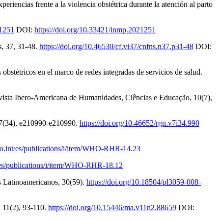
riencias frente a la violencia obstétrica durante la atención al parto
21251
DOI:
https://doi.org/10.33421/inmp.2021251
s, 37, 31-48.
https://doi.org/10.46530/cf.vi37/cnfns.n37.p31-48
DOI:
obstétricos en el marco de redes integradas de servicios de salud.
o-Americana de Humanidades, Ciências e Educação, 10(7),
n, 7(34), e210990-e210990.
https://doi.org/10.46652/rgn.v7i34.990
o.int/es/publications/i/item/WHO-RHR-14.23
/es/publications/i/item/WHO-RHR-18.12
les Latinoamericanos, 30(59).
https://doi.org/10.18504/pl3059-008-
, 11(2), 93-110.
https://doi.org/10.15446/ma.v11n2.88659
DOI: