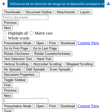
Influencia de los factores de riesgo en la depresión postparto en mujeres de edad fértil