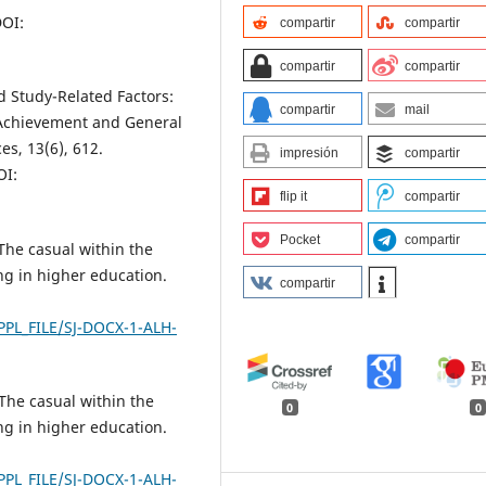
OI:
compartir
compartir
compartir
compartir
nd Study-Related Factors:
compartir
mail
 Achievement and General
es, 13(6), 612.
impresión
compartir
I:
flip it
compartir
Pocket
compartir
 The casual within the
ng in higher education.
compartir
.
PPL_FILE/SJ-DOCX-1-ALH-
 The casual within the
0
0
ng in higher education.
.
PPL_FILE/SJ-DOCX-1-ALH-