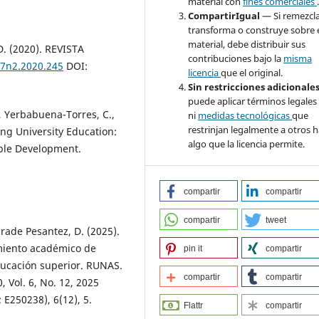
material con
fines comerciales
CompartirIgual
— Si remezcla
transforma o construye sobre 
material, debe distribuir sus
D. (2020). REVISTA
contribuciones bajo la
misma
v7n2.2020.245
DOI:
licencia
que el original.
Sin restricciones adicionale
puede aplicar términos legales
., Yerbabuena-Torres, C.,
ni
medidas tecnológicas
que
restrinjan legalmente a otros 
ing University Education:
algo que la licencia permite.
able Development.
compartir
compartir
compartir
tweet
drade Pesantez, D. (2025).
imiento académico de
pin it
compartir
ducación superior. RUNAS.
compartir
compartir
 Vol. 6, No. 12, 2025
E250238), 6(12), 5.
Flattr
compartir