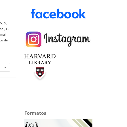
. S.,
o , C.
rmal
ico de
Formatos