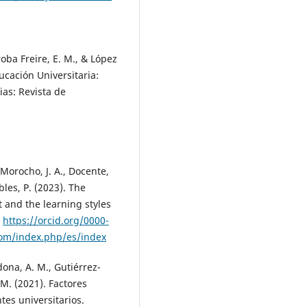
roba Freire, E. M., & López
ducación Universitaria:
ias: Revista de
 Morocho, J. A., Docente,
bles, P. (2023). The
t and the learning styles
.
https://orcid.org/0000-
com/index.php/es/index
dona, A. M., Gutiérrez-
 M. (2021). Factores
es universitarios.