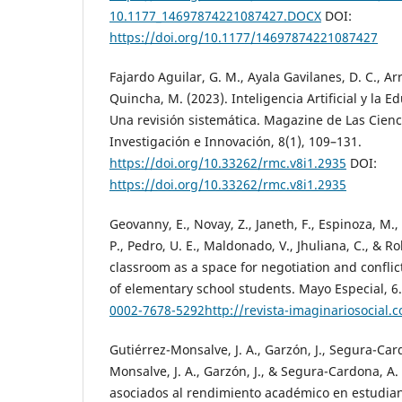
10.1177_14697874221087427.DOCX
DOI:
https://doi.org/10.1177/14697874221087427
Fajardo Aguilar, G. M., Ayala Gavilanes, D. C., Ar
Quincha, M. (2023). Inteligencia Artificial y la E
Una revisión sistemática. Magazine de Las Cienc
Investigación e Innovación, 8(1), 109–131.
https://doi.org/10.33262/rmc.v8i1.2935
DOI:
https://doi.org/10.33262/rmc.v8i1.2935
Geovanny, E., Novay, Z., Janeth, F., Espinoza, M.,
P., Pedro, U. E., Maldonado, V., Jhuliana, C., & Ro
classroom as a space for negotiation and conflic
of elementary school students. Mayo Especial, 6
0002-7678-5292http://revista-imaginariosocial.
Gutiérrez-Monsalve, J. A., Garzón, J., Segura-Car
Monsalve, J. A., Garzón, J., & Segura-Cardona, A.
asociados al rendimiento académico en estudiant