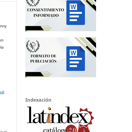
anny
on
la
ual
Indexación