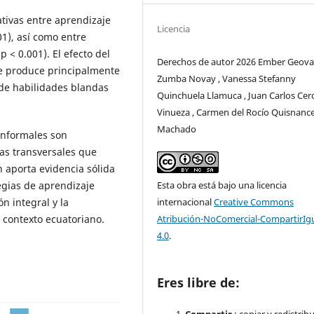
ativas entre aprendizaje
Licencia
01), así como entre
p < 0.001). El efecto del
Derechos de autor 2026 Ember Geov
se produce principalmente
Zumba Novay , Vanessa Stefanny
 de habilidades blandas
Quinchuela Llamuca , Juan Carlos Cer
Vinueza , Carmen del Rocío Quisnance
Machado
informales son
as transversales que
n aporta evidencia sólida
Esta obra está bajo una licencia
egias de aprendizaje
internacional
Creative Commons
n integral y la
Atribución-NoComercial-CompartirIg
 contexto ecuatoriano.
4.0
.
Eres libre de: