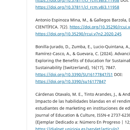
https://doi.org/10.37811/cl_rcm.v8i3.11958
DOI:
https://doi.org/10.37811/cl_rcm.v8i3.11958
Antonio Espinoza Mina, M., & Gallegos Barzola, 
CIENTÍFICA. 7(2).
https://doi.org/10.35290/rcui.
https://doi.org/10.35290/rcui.v7n2.2020.245
Bonilla-Jurado, D., Zumba, E., Lucio-Quintana, A
Ramírez-Casco, A., & Guevara, C. (2024). Advanc
Exploring the Benefits of Education for Sustain
Sustainability (Switzerland), 16(17), 7847.
https://doi.org/10.3390/SU16177847/S1
DOI:
https://doi.org/10.3390/su16177847
Cárdenas Otavalo, M. E., Tinto Arandes, J., & An
Impacto de las habilidades blandas en el rend
estudiantes de marketing en instituciones de e
Journal of Education & Culture, ISSN-e 2737-6230,
(Ejemplar Dedicado a: Número En Progreso | 12; 
https://dialnet.unirioja.es/servlet/articulo?