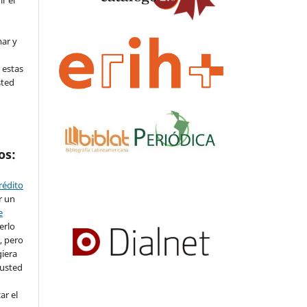
ir el
mar y
 estas
sted
os:
crédito
r un
e
erlo
, pero
iera
 usted
ar el