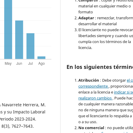
Compartir
: copiar y redistribu
material en cualquier medio o
formato
Adaptar
: remezclar, transfor
desarrollar el material
El licenciante no puede revocar
libertades siempre y cuando u
cumpla con los términos de la
licencia.
En los siguientes términ
Atribución
: Debe otorgar
el 
correspondiente
, proporciona
enlace a la licencia e
indicar si s
realizaron cambios
. Puede hac
de cualquier manera razonable
& Navarrete Herrera, M.
no de ninguna manera que sug
as y su Impacto Laboral
que el licenciante lo respalda a
Periodo 2023-2024.
o a su uso.
, 8(3), 7627–7643.
No comercial
: no puede utiliz