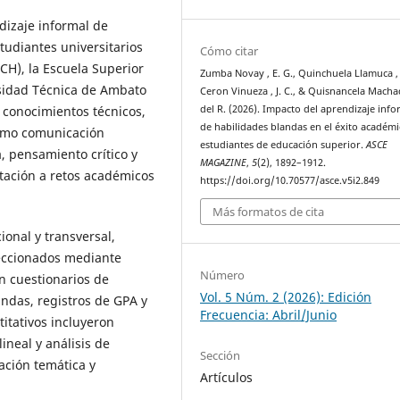
dizaje informal de
tudiantes universitarios
Cómo citar
H), la Escuela Superior
Zumba Novay , E. G., Quinchuela Llamuca , V
rsidad Técnica de Ambato
Ceron Vinueza , J. C., & Quisnancela Machad
del R. (2026). Impacto del aprendizaje info
 conocimientos técnicos,
de habilidades blandas en el éxito académ
como comunicación
estudiantes de educación superior.
ASCE
a, pensamiento crítico y
MAGAZINE
,
5
(2), 1892–1912.
ptación a retos académicos
https://doi.org/10.70577/asce.v5i2.849
Más formatos de cita
onal y transversal,
eccionados mediante
Número
n cuestionarios de
Vol. 5 Núm. 2 (2026): Edición
andas, registros de GPA y
Frecuencia: Abril/Junio
titativos incluyeron
lineal y análisis de
Sección
cación temática y
Artículos