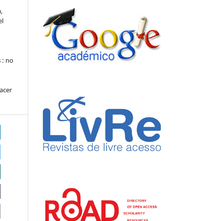
.
,
el
s
: no
hacer