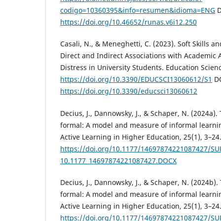
codigo=10360395&info=resumen&idioma=ENG
D
https://doi.org/10.46652/runas.v6i12.250
Casali, N., & Meneghetti, C. (2023). Soft Skills a
Direct and Indirect Associations with Academic
Distress in University Students. Education Scienc
https://doi.org/10.3390/EDUCSCI13060612/S1
DO
https://doi.org/10.3390/educsci13060612
Decius, J., Dannowsky, J., & Schaper, N. (2024a).
formal: A model and measure of informal learni
Active Learning in Higher Education, 25(1), 3–24
https://doi.org/10.1177/14697874221087427/SU
10.1177_14697874221087427.DOCX
Decius, J., Dannowsky, J., & Schaper, N. (2024b).
formal: A model and measure of informal learni
Active Learning in Higher Education, 25(1), 3–24
https://doi.org/10.1177/14697874221087427/SU