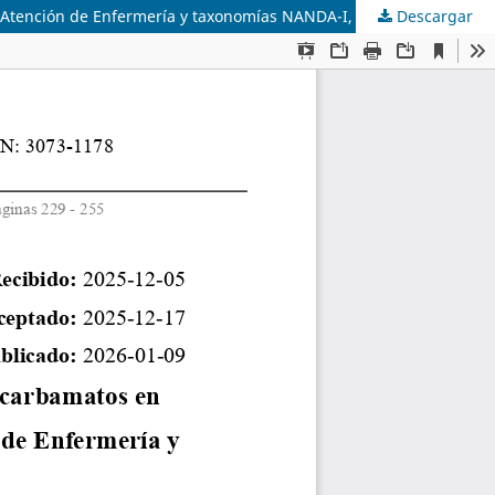
de Atención de Enfermería y taxonomías NANDA-I, NIC y NOC
Descargar