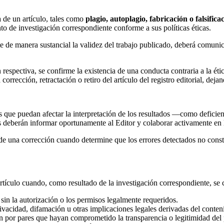
 de un artículo, tales como
plagio, autoplagio, fabricación o falsifi
ento de investigación correspondiente conforme a sus políticas éticas.
cte de manera sustancial la validez del trabajo publicado, deberá comuni
respectiva, se confirme la existencia de una conducta contraria a la ética
corrección, retractación o retiro del artículo del registro editorial, dej
s que puedan afectar la interpretación de los resultados —como deficienc
s deberán informar oportunamente al Editor y colaborar activamente en l
 una corrección cuando determine que los errores detectados no constit
 artículo cuando, como resultado de la investigación correspondiente, se 
sin la autorización o los permisos legalmente requeridos.
rivacidad, difamación u otras implicaciones legales derivadas del conte
n por pares que hayan comprometido la transparencia o legitimidad del 