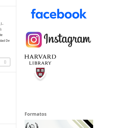
J.,
).
de
udad De
Formatos