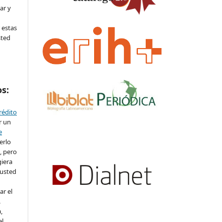
ar y
 estas
sted
os:
crédito
r un
e
erlo
, pero
iera
 usted
ar el
.
,
el