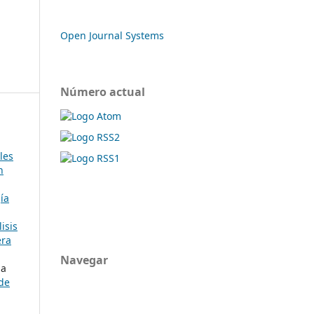
Open Journal Systems
Número actual
les
n
ía
isis
era
Navegar
na
 de