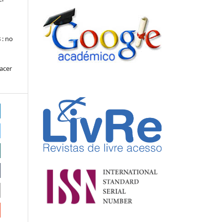
s
: no
hacer