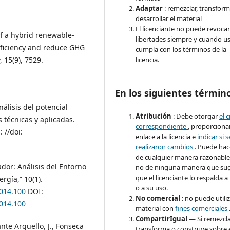
Adaptar
: remezclar, transform
desarrollar el material
El licenciante no puede revocar
f a hybrid renewable-
libertades siempre y cuando u
fficiency and reduce GHG
cumpla con los términos de la
licencia.
 15(9), 7529.
En los siguientes términ
Análisis del potencial
Atribución
: Debe otorgar
el 
 técnicas y aplicadas.
correspondiente
, proporciona
 //doi:
enlace a la licencia e
indicar si s
realizaron cambios
. Puede hac
de cualquier manera razonable
ador: Análisis del Entorno
no de ninguna manera que sug
que el licenciante lo respalda a
rgía,” 10(1).
o a su uso.
2014.100
DOI:
No comercial
: no puede utiliz
2014.100
material con
fines comerciales
CompartirIgual
— Si remezcla
nte Arguello, J., Fonseca
transforma o construye sobre 