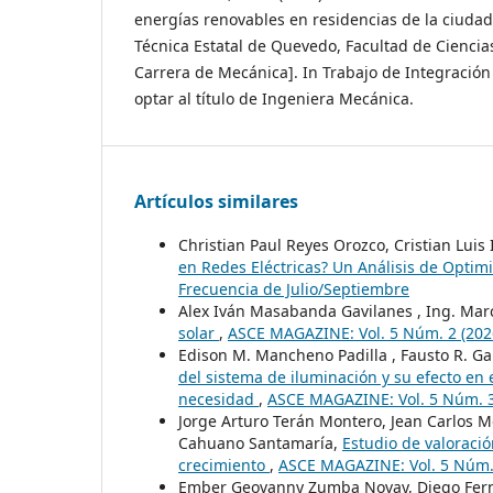
energías renovables en residencias de la ciuda
Técnica Estatal de Quevedo, Facultad de Ciencias
Carrera de Mecánica]. In Trabajo de Integración 
optar al título de Ingeniera Mecánica.
Artículos similares
Christian Paul Reyes Orozco, Cristian Luis
en Redes Eléctricas? Un Análisis de Optim
Frecuencia de Julio/Septiembre
Alex Iván Masabanda Gavilanes , Ing. Mar
solar
,
ASCE MAGAZINE: Vol. 5 Núm. 2 (2026)
Edison M. Mancheno Padilla , Fausto R. Ga
del sistema de iluminación y su efecto en
necesidad
,
ASCE MAGAZINE: Vol. 5 Núm. 3 
Jorge Arturo Terán Montero, Jean Carlos 
Cahuano Santamaría,
Estudio de valoració
crecimiento
,
ASCE MAGAZINE: Vol. 5 Núm. 
Ember Geovanny Zumba Novay, Diego Fer