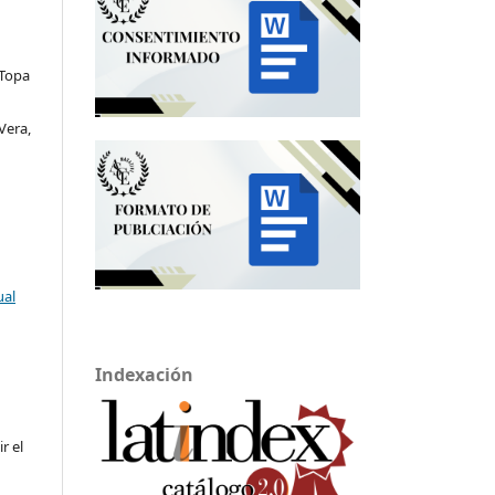
 Topa
Vera,
ual
Indexación
ir el