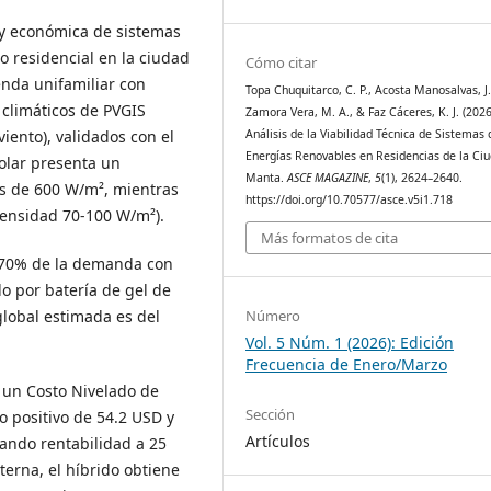
a y económica de sistemas
o residencial en la ciudad
Cómo citar
enda unifamiliar con
Topa Chuquitarco, C. P., Acosta Manosalvas, J. 
climáticos de PVGIS
Zamora Vera, M. A., & Faz Cáceres, K. J. (2026
Análisis de la Viabilidad Técnica de Sistemas 
iento), validados con el
Energías Renovables en Residencias de la Ci
solar presenta un
Manta.
ASCE MAGAZINE
,
5
(1), 2624–2640.
os de 600 W/m², mientras
https://doi.org/10.70577/asce.v5i1.718
densidad 70-100 W/m²).
Más formatos de cita
 70% de la demanda con
o por batería de gel de
Número
global estimada es del
Vol. 5 Núm. 1 (2026): Edición
Frecuencia de Enero/Marzo
a un Costo Nivelado de
Sección
 positivo de 54.2 USD y
Artículos
ando rentabilidad a 25
erna, el híbrido obtiene