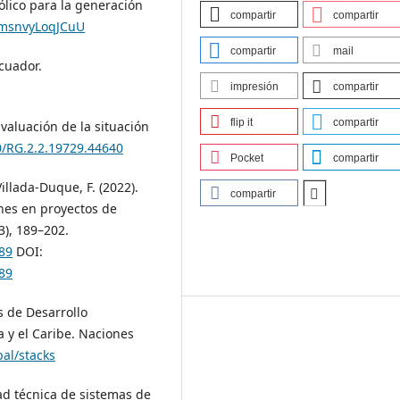
eólico para la generación
compartir
compartir
rmsnvyLoqJCuU
compartir
mail
Ecuador.
impresión
compartir
flip it
compartir
Evaluación de la situación
0/RG.2.2.19729.44640
Pocket
compartir
Villada-Duque, F. (2022).
compartir
nes en proyectos de
3), 189–202.
89
DOI:
89
s de Desarrollo
 y el Caribe. Naciones
al/stacks
dad técnica de sistemas de