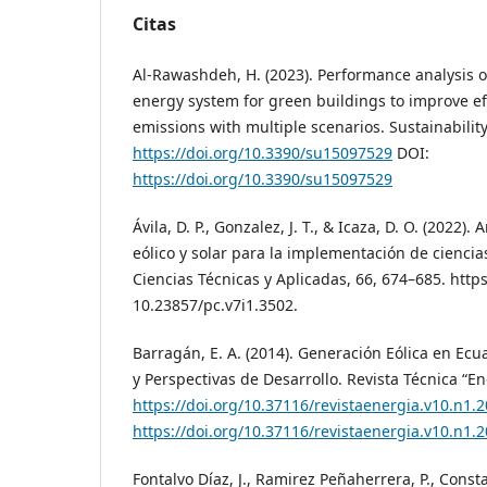
Citas
Al-Rawashdeh, H. (2023). Performance analysis o
energy system for green buildings to improve e
emissions with multiple scenarios. Sustainability,
https://doi.org/10.3390/su15097529
DOI:
https://doi.org/10.3390/su15097529
Ávila, D. P., Gonzalez, J. T., & Icaza, D. O. (2022). 
eólico y solar para la implementación de ciencias
Ciencias Técnicas y Aplicadas, 66, 674–685. https:
10.23857/pc.v7i1.3502.
Barragán, E. A. (2014). Generación Eólica en Ecu
y Perspectivas de Desarrollo. Revista Técnica “Ene
https://doi.org/10.37116/revistaenergia.v10.n1.
https://doi.org/10.37116/revistaenergia.v10.n1.
Fontalvo Díaz, J., Ramirez Peñaherrera, P., Consta