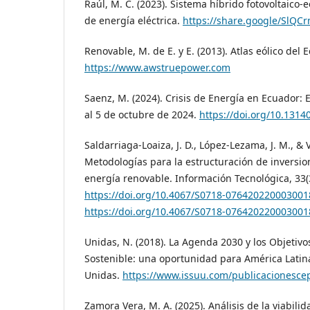
Raúl, M. C. (2023). Sistema híbrido fotovoltaico-
de energía eléctrica.
https://share.google/SlQC
Renovable, M. de E. y E. (2013). Atlas eólico del 
https://www.awstruepower.com
Saenz, M. (2024). Crisis de Energía en Ecuador: 
al 5 de octubre de 2024.
https://doi.org/10.1314
Saldarriaga-Loaiza, J. D., López-Lezama, J. M., & 
Metodologías para la estructuración de inversio
energía renovable. Información Tecnológica, 33(
https://doi.org/10.4067/S0718-076420220003001
https://doi.org/10.4067/S0718-076420220003001
Unidas, N. (2018). La Agenda 2030 y los Objetivo
Sostenible: una oportunidad para América Latina
Unidas.
https://www.issuu.com/publicacionescep
Zamora Vera, M. A. (2025). Análisis de la viabili