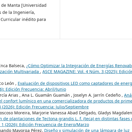
d de Manta [Universidad
 de la Ingeniería,
Curricular inédito para
 Inca Balseca,
¿Cómo Optimizar la Integración de Energías Renovab
ización Multivariada
,
ASCE MAGAZINE: Vol. 4 Núm. 3 (2025): Edició
co León ,
Evaluación de dispositivos LED como captadores de energ
: Edición Frecuencia: Abril/Junio
rcía Arias , Ana L. Guamán Guamán , Joselyn A. Jarrín Cedeño ,
Anál
 el confort lumínico en una comercializadora de productos de prim
(2026): Edición Frecuencia: Julio/Septiembre
Moscoso Moreira, Marjorie Vanessa Abad Delgado, Gladys Magdale
n de plantaciones de Tectona grandis L. f. (teca) en distintas fases
1 (2026): Edición Frecuencia de Enero/Marzo
nando Mayorga Pérez,
Diseño y simulación de una lámpara de luz