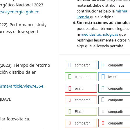
nergético Nacional 2023.
material, debe distribuir sus
contribuciones bajo la
misma
rsosyenergia.gob.ec
licencia
que el original.
Sin restricciones adicionale
 (2022). Performance study
puede aplicar términos legales
harness of low-speed
ni
medidas tecnológicas
que
restrinjan legalmente a otros 
algo que la licencia permite.
. (2023). Tiempo de retorno
compartir
compartir
ción distribuida en
compartir
tweet
erma/article/view/4364
pin it
compartir
(DAV).
compartir
compartir
Flattr
compartir
ar fotovoltaica.
compartir
compartir