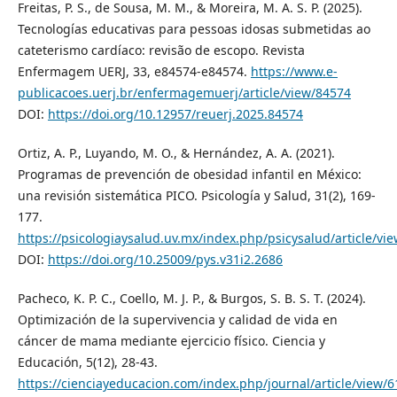
Freitas, P. S., de Sousa, M. M., & Moreira, M. A. S. P. (2025).
Tecnologías educativas para pessoas idosas submetidas ao
cateterismo cardíaco: revisão de escopo. Revista
Enfermagem UERJ, 33, e84574-e84574.
https://www.e-
publicacoes.uerj.br/enfermagemuerj/article/view/84574
DOI:
https://doi.org/10.12957/reuerj.2025.84574
Ortiz, A. P., Luyando, M. O., & Hernández, A. A. (2021).
Programas de prevención de obesidad infantil en México:
una revisión sistemática PICO. Psicología y Salud, 31(2), 169-
177.
https://psicologiaysalud.uv.mx/index.php/psicysalud/article/vi
DOI:
https://doi.org/10.25009/pys.v31i2.2686
Pacheco, K. P. C., Coello, M. J. P., & Burgos, S. B. S. T. (2024).
Optimización de la supervivencia y calidad de vida en
cáncer de mama mediante ejercicio físico. Ciencia y
Educación, 5(12), 28-43.
https://cienciayeducacion.com/index.php/journal/article/view/6