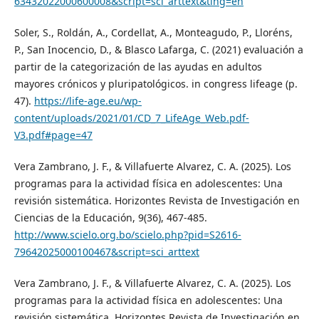
63432022000600008&script=sci_arttext&tlng=en
Soler, S., Roldán, A., Cordellat, A., Monteagudo, P., Lloréns,
P., San Inocencio, D., & Blasco Lafarga, C. (2021) evaluación a
partir de la categorización de las ayudas en adultos
mayores crónicos y pluripatológicos. in congress lifeage (p.
47).
https://life-age.eu/wp-
content/uploads/2021/01/CD_7_LifeAge_Web.pdf-
V3.pdf#page=47
Vera Zambrano, J. F., & Villafuerte Alvarez, C. A. (2025). Los
programas para la actividad física en adolescentes: Una
revisión sistemática. Horizontes Revista de Investigación en
Ciencias de la Educación, 9(36), 467-485.
http://www.scielo.org.bo/scielo.php?pid=S2616-
79642025000100467&script=sci_arttext
Vera Zambrano, J. F., & Villafuerte Alvarez, C. A. (2025). Los
programas para la actividad física en adolescentes: Una
revisión sistemática. Horizontes Revista de Investigación en