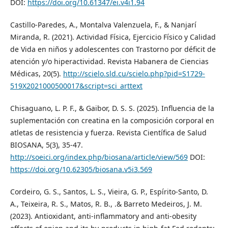
DOI:
https://doi.org/10.61347/ei.v4i1.94
Castillo-Paredes, A., Montalva Valenzuela, F., & Nanjarí
Miranda, R. (2021). Actividad Física, Ejercicio Físico y Calidad
de Vida en niños y adolescentes con Trastorno por déficit de
atención y/o hiperactividad. Revista Habanera de Ciencias
Médicas, 20(5).
http://scielo.sld.cu/scielo.php?pid=S1729-
519X2021000500017&script=sci_arttext
Chisaguano, L. P. F., & Gaibor, D. S. S. (2025). Influencia de la
suplementación con creatina en la composición corporal en
atletas de resistencia y fuerza. Revista Científica de Salud
BIOSANA, 5(3), 35-47.
http://soeici.org/index.php/biosana/article/view/569
DOI:
https://doi.org/10.62305/biosana.v5i3.569
Cordeiro, G. S., Santos, L. S., Vieira, G. P., Espírito-Santo, D.
A., Teixeira, R. S., Matos, R. B., .& Barreto Medeiros, J. M.
(2023). Antioxidant, anti-inflammatory and anti-obesity