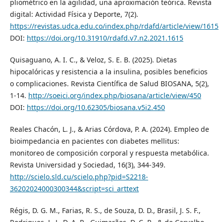
pliométrico en la agilidad, una aproximación teórica. Revista
digital: Actividad Física y Deporte, 7(2).
https://revistas.udca.edu.co/index.php/rdafd/article/view/1615
DOI:
https://doi.org/10.31910/rdafd.v7.n2.2021.1615
Quisaguano, A. I. C., & Veloz, S. E. B. (2025). Dietas
hipocalóricas y resistencia a la insulina, posibles beneficios
o complicaciones. Revista Científica de Salud BIOSANA, 5(2),
1-14.
http://soeici.org/index.php/biosana/article/view/450
DOI:
https://doi.org/10.62305/biosana.v5i2.450
Reales Chacón, L. J., & Arias Córdova, P. A. (2024). Empleo de
bioimpedancia en pacientes con diabetes mellitus:
monitoreo de composición corporal y respuesta metabólica.
Revista Universidad y Sociedad, 16(3), 344-349.
http://scielo.sld.cu/scielo.php?pid=S2218-
36202024000300344&script=sci_arttext
Régis, D. G. M., Farias, R. S., de Souza, D. D., Brasil, J. S. F.,