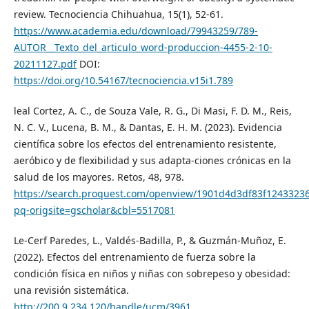
review. Tecnociencia Chihuahua, 15(1), 52-61.
https://www.academia.edu/download/79943259/789-
AUTOR__Texto_del_articulo_word-produccion-4455-2-10-
20211127.pdf
DOI:
https://doi.org/10.54167/tecnociencia.v15i1.789
leal Cortez, A. C., de Souza Vale, R. G., Di Masi, F. D. M., Reis,
N. C. V., Lucena, B. M., & Dantas, E. H. M. (2023). Evidencia
científica sobre los efectos del entrenamiento resistente,
aeróbico y de flexibilidad y sus adapta-ciones crónicas en la
salud de los mayores. Retos, 48, 978.
https://search.proquest.com/openview/1901d4d3df83f1243323
pq-origsite=gscholar&cbl=5517081
Le-Cerf Paredes, L., Valdés-Badilla, P., & Guzmán-Muñoz, E.
(2022). Efectos del entrenamiento de fuerza sobre la
condición física en niños y niñas con sobrepeso y obesidad:
una revisión sistemática.
http://200.9.234.120/handle/ucm/3961