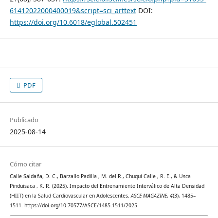
61412022000400019&script=sci_arttext
DOI:
https://doi.org/10.6018/eglobal.502451
PDF
Publicado
2025-08-14
Cómo citar
Calle Saldaña, D. C., Barzallo Padilla , M. del R., Chuqui Calle , R. E., & Usca
Pinduisaca , K. R. (2025). Impacto del Entrenamiento Interválico de Alta Densidad
(HIIT) en la Salud Cardiovascular en Adolescentes.
ASCE MAGAZINE
,
4
(3), 1485–
1511. https://doi.org/10.70577/ASCE/1485.1511/2025