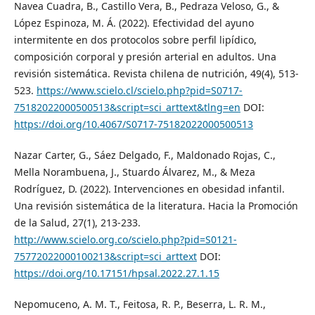
Navea Cuadra, B., Castillo Vera, B., Pedraza Veloso, G., &
López Espinoza, M. Á. (2022). Efectividad del ayuno
intermitente en dos protocolos sobre perfil lipídico,
composición corporal y presión arterial en adultos. Una
revisión sistemática. Revista chilena de nutrición, 49(4), 513-
523.
https://www.scielo.cl/scielo.php?pid=S0717-
75182022000500513&script=sci_arttext&tlng=en
DOI:
https://doi.org/10.4067/S0717-75182022000500513
Nazar Carter, G., Sáez Delgado, F., Maldonado Rojas, C.,
Mella Norambuena, J., Stuardo Álvarez, M., & Meza
Rodríguez, D. (2022). Intervenciones en obesidad infantil.
Una revisión sistemática de la literatura. Hacia la Promoción
de la Salud, 27(1), 213-233.
http://www.scielo.org.co/scielo.php?pid=S0121-
75772022000100213&script=sci_arttext
DOI:
https://doi.org/10.17151/hpsal.2022.27.1.15
Nepomuceno, A. M. T., Feitosa, R. P., Beserra, L. R. M.,