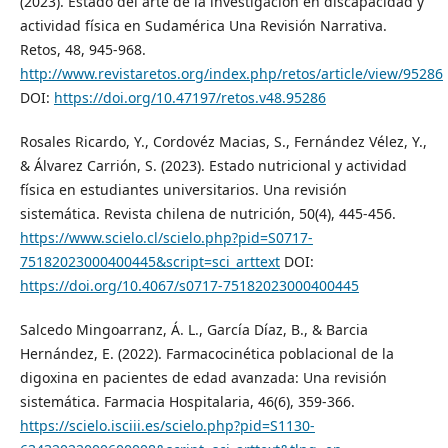
(2023). Estado del arte de la investigación en discapacidad y
actividad física en Sudamérica Una Revisión Narrativa.
Retos, 48, 945-968.
http://www.revistaretos.org/index.php/retos/article/view/95286
DOI:
https://doi.org/10.47197/retos.v48.95286
Rosales Ricardo, Y., Cordovéz Macias, S., Fernández Vélez, Y.,
& Álvarez Carrión, S. (2023). Estado nutricional y actividad
física en estudiantes universitarios. Una revisión
sistemática. Revista chilena de nutrición, 50(4), 445-456.
https://www.scielo.cl/scielo.php?pid=S0717-
75182023000400445&script=sci_arttext
DOI:
https://doi.org/10.4067/s0717-75182023000400445
Salcedo Mingoarranz, Á. L., García Díaz, B., & Barcia
Hernández, E. (2022). Farmacocinética poblacional de la
digoxina en pacientes de edad avanzada: Una revisión
sistemática. Farmacia Hospitalaria, 46(6), 359-366.
https://scielo.isciii.es/scielo.php?pid=S1130-