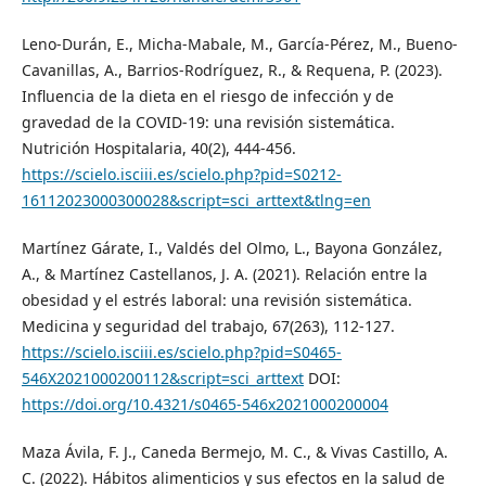
Leno-Durán, E., Micha-Mabale, M., García-Pérez, M., Bueno-
Cavanillas, A., Barrios-Rodríguez, R., & Requena, P. (2023).
Influencia de la dieta en el riesgo de infección y de
gravedad de la COVID-19: una revisión sistemática.
Nutrición Hospitalaria, 40(2), 444-456.
https://scielo.isciii.es/scielo.php?pid=S0212-
16112023000300028&script=sci_arttext&tlng=en
Martínez Gárate, I., Valdés del Olmo, L., Bayona González,
A., & Martínez Castellanos, J. A. (2021). Relación entre la
obesidad y el estrés laboral: una revisión sistemática.
Medicina y seguridad del trabajo, 67(263), 112-127.
https://scielo.isciii.es/scielo.php?pid=S0465-
546X2021000200112&script=sci_arttext
DOI:
https://doi.org/10.4321/s0465-546x2021000200004
Maza Ávila, F. J., Caneda Bermejo, M. C., & Vivas Castillo, A.
C. (2022). Hábitos alimenticios y sus efectos en la salud de