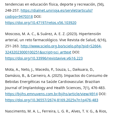
tendencias en educación física, deporte y recreación, (56),
248-257.
https://dialnet.unirioja.es/servlet/articulo?
codigo=9470318
DOI:
https://doi.org/10.47197/retos.v56.103920
Moscoso, M. A. C., & Suárez, A. E. Z. (2023). Hipertensión
arterial, un reto farmacológico. Vive Revista de Salud, 6(16),
251-263.
http://www.scielo.org.bo/scielo.php?pid=S2664-
32432023000100251&script=sci_arttext
DOI:
https://doi.org/10.33996/revistavive.v6i16.223
Mota, A., Neto, J., Macedo, P., Souza, L., Daikuara, D.,
Damásio, B., & Carneiro, A. (2025). Impactos do Consumo de
Bebidas Energéticas na Saúde Cardiovascular. Brazilian
Journal of Implantology and Health Sciences, 7(1), 476-483.
https://bjihs.emnuvens.com.br/bjihs/article/view/4914
DOI:
https://doi.org/10.36557/2674-8169.2025v7n1p476-483
Nascimento, M. A. L., Ferreira, L. G. R., Alves, T. V. G., & Rios,