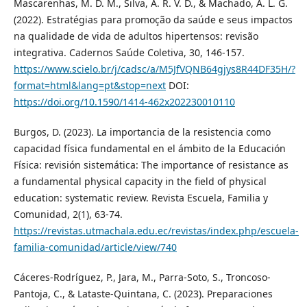
Mascarenhas, M. D. M., Silva, A. R. V. D., & Machado, A. L. G.
(2022). Estratégias para promoção da saúde e seus impactos
na qualidade de vida de adultos hipertensos: revisão
integrativa. Cadernos Saúde Coletiva, 30, 146-157.
https://www.scielo.br/j/cadsc/a/M5JfVQNB64gjys8R44DF35H/?
format=html&lang=pt&stop=next
DOI:
https://doi.org/10.1590/1414-462x202230010110
Burgos, D. (2023). La importancia de la resistencia como
capacidad física fundamental en el ámbito de la Educación
Física: revisión sistemática: The importance of resistance as
a fundamental physical capacity in the field of physical
education: systematic review. Revista Escuela, Familia y
Comunidad, 2(1), 63-74.
https://revistas.utmachala.edu.ec/revistas/index.php/escuela-
familia-comunidad/article/view/740
Cáceres-Rodríguez, P., Jara, M., Parra-Soto, S., Troncoso-
Pantoja, C., & Lataste-Quintana, C. (2023). Preparaciones