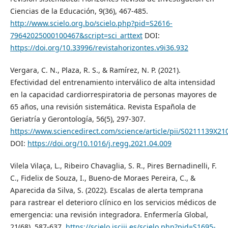
Ciencias de la Educación, 9(36), 467-485.
http://www.scielo.org.bo/scielo.php?pid=S2616-
79642025000100467&script=sci_arttext
DOI:
https://doi.org/10.33996/revistahorizontes.v9i36.932
Vergara, C. N., Plaza, R. S., & Ramírez, N. P. (2021).
Efectividad del entrenamiento interválico de alta intensidad
en la capacidad cardiorrespiratoria de personas mayores de
65 años, una revisión sistemática. Revista Española de
Geriatría y Gerontología, 56(5), 297-307.
https://www.sciencedirect.com/science/article/pii/S0211139X2
DOI:
https://doi.org/10.1016/j.regg.2021.04.009
Vilela Vilaça, L., Ribeiro Chavaglia, S. R., Pires Bernadinelli, F.
C., Fidelix de Souza, I., Bueno-de Moraes Pereira, C., &
Aparecida da Silva, S. (2022). Escalas de alerta temprana
para rastrear el deterioro clínico en los servicios médicos de
emergencia: una revisión integradora. Enfermería Global,
21(68), 587-637.
https://scielo.isciii.es/scielo.php?pid=S1695-