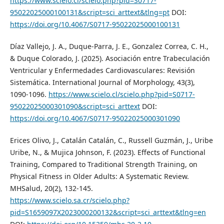
https://www.scielo.cl/scielo.php?pid=S0717-
95022025000100131&script=sci_arttext&tlng=pt
DOI:
https://doi.org/10.4067/S0717-95022025000100131
Díaz Vallejo, J. A., Duque-Parra, J. E., Gonzalez Correa, C. H.,
& Duque Colorado, J. (2025). Asociación entre Trabeculación
Ventricular y Enfermedades Cardiovasculares: Revisión
Sistemática. International Journal of Morphology, 43(3),
1090-1096.
https://www.scielo.cl/scielo.php?pid=S0717-
95022025000301090&script=sci_arttext
DOI:
https://doi.org/10.4067/S0717-95022025000301090
Erices Olivo, J., Catalán Catalán, C., Russell Guzmán, J., Uribe
Uribe, N., & Mujica Johnson, F. (2023). Effects of Functional
Training, Compared to Traditional Strength Training, on
Physical Fitness in Older Adults: A Systematic Review.
MHSalud, 20(2), 132-145.
https://www.scielo.sa.cr/scielo.php?
pid=S1659097X2023000200132&script=sci_arttext&tlng=en