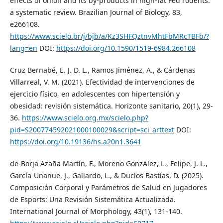
effects of onion and its by-products in high-fat Fed rodents:
a systematic review. Brazilian Journal of Biology, 83,
e266108.
https://www.scielo.br/j/bjb/a/Kz3SHFQztnvMhtFbMRcTBFb/?
lang=en
DOI:
https://doi.org/10.1590/1519-6984.266108
Cruz Bernabé, E. J. D. L., Ramos Jiménez, A., & Cárdenas
Villarreal, V. M. (2021). Efectividad de intervenciones de
ejercicio físico, en adolescentes con hipertensión y
obesidad: revisión sistemática. Horizonte sanitario, 20(1), 29-
36.
https://www.scielo.org.mx/scielo.php?
pid=S200774592021000100029&script=sci_arttext
DOI:
https://doi.org/10.19136/hs.a20n1.3641
de-Borja Azaña Martín, F., Moreno GonzAlez, L., Felipe, J. L.,
García-Unanue, J., Gallardo, L., & Duclos Bastías, D. (2025).
Composición Corporal y Parámetros de Salud en Jugadores
de Esports: Una Revisión Sistemática Actualizada.
International Journal of Morphology, 43(1), 131-140.