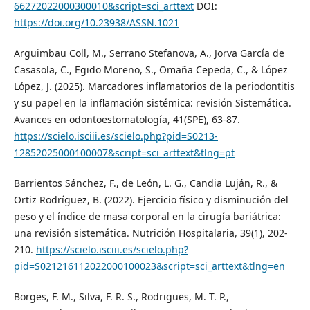
66272022000300010&script=sci_arttext
DOI:
https://doi.org/10.23938/ASSN.1021
Arguimbau Coll, M., Serrano Stefanova, A., Jorva García de
Casasola, C., Egido Moreno, S., Omaña Cepeda, C., & López
López, J. (2025). Marcadores inflamatorios de la periodontitis
y su papel en la inflamación sistémica: revisión Sistemática.
Avances en odontoestomatología, 41(SPE), 63-87.
https://scielo.isciii.es/scielo.php?pid=S0213-
12852025000100007&script=sci_arttext&tlng=pt
Barrientos Sánchez, F., de León, L. G., Candia Luján, R., &
Ortiz Rodríguez, B. (2022). Ejercicio físico y disminución del
peso y el índice de masa corporal en la cirugía bariátrica:
una revisión sistemática. Nutrición Hospitalaria, 39(1), 202-
210.
https://scielo.isciii.es/scielo.php?
pid=S021216112022000100023&script=sci_arttext&tlng=en
Borges, F. M., Silva, F. R. S., Rodrigues, M. T. P.,