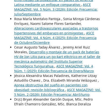
Latina mediante un enfoque comparativo
,
ASCE
MAGAZINE: Vol. 5 Núm. 3 (2026): Edición Frecuencia:
Julio/Septiembre
Rosa María Montalvo Pantoja , Sonia Mireya Cárdenas
Enríquez, Naomi Salome Flores Santander,
Alteraciones cardiovasculares asociadas a trastornos
hipertensivos del embarazo en primigestas
,
ASCE
MAGAZINE: Vol. 4 Núm. 4 (2025): Edición Frecuencia
de Octubre/Diciembre
Cesar Augusto Taday Álvarez , Jeremy Ariel Ruiz
Morales,
Desarrollo y montaje de un pack de baterías
HV de Ion Litio para un go-kart eléctrico en el taller de
mecánica automotriz del Instituto Superior
Tecnológico Tungurahua
,
ASCE MAGAZINE: Vol. 4
Núm. 1 (2025): Edición frecuencia de Enero/Marzo
Jéssica Alexandra Macas Paladines, Katherine Litzay
Astudillo Chavez , Dra. Elizabeth Miranda Velázquez ,
Apnea obstructiva del sueño en pacientes con
obesidad: revisión bibliográfica
,
ASCE MAGAZINE: Vol.
5 Núm. 2 (2026): Edición Frecuencia: Abril/Junio
Dr.(c) Bryan Alexander Garzón Duque, MSc. Pedro
Efraín Chamorro González, MSc. Blanca Doraliza