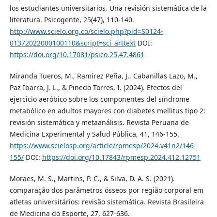
los estudiantes universitarios. Una revisión sistemática de la
literatura. Psicogente, 25(47), 110-140.
http://www.scielo.org.co/scielo.php?pid=S0124-
01372022000100110&script=sci_arttext
DOI:
https://doi.org/10.17081/psico.25.47.4861
Miranda Tueros, M., Ramirez Peña, J., Cabanillas Lazo, M.,
Paz Ibarra, J. L., & Pinedo Torres, I. (2024). Efectos del
ejercicio aeróbico sobre los componentes del síndrome
metabólico en adultos mayores con diabetes mellitus tipo 2:
revisión sistemática y metaanálisis. Revista Peruana de
Medicina Experimental y Salud Pública, 41, 146-155.
https://www.scielosp.org/article/rpmesp/2024.v41n2/146-
155/
DOI:
https://doi.org/10.17843/rpmesp.2024.412.12751
Moraes, M. S., Martins, P. C., & Silva, D. A. S. (2021).
comparação dos parâmetros ósseos por região corporal em
atletas universitários: revisão sistemática. Revista Brasileira
de Medicina do Esporte, 27, 627-636.