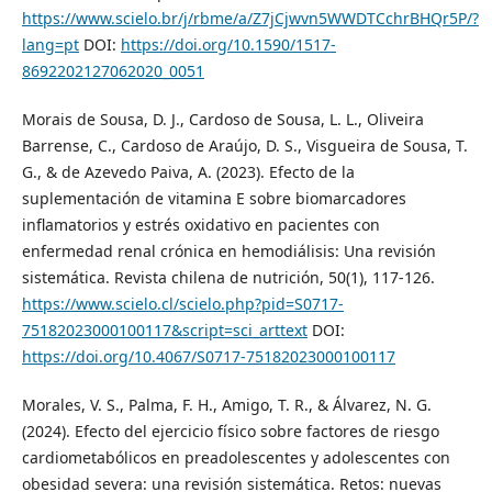
https://www.scielo.br/j/rbme/a/Z7jCjwvn5WWDTCchrBHQr5P/?
lang=pt
DOI:
https://doi.org/10.1590/1517-
8692202127062020_0051
Morais de Sousa, D. J., Cardoso de Sousa, L. L., Oliveira
Barrense, C., Cardoso de Araújo, D. S., Visgueira de Sousa, T.
G., & de Azevedo Paiva, A. (2023). Efecto de la
suplementación de vitamina E sobre biomarcadores
inflamatorios y estrés oxidativo en pacientes con
enfermedad renal crónica en hemodiálisis: Una revisión
sistemática. Revista chilena de nutrición, 50(1), 117-126.
https://www.scielo.cl/scielo.php?pid=S0717-
75182023000100117&script=sci_arttext
DOI:
https://doi.org/10.4067/S0717-75182023000100117
Morales, V. S., Palma, F. H., Amigo, T. R., & Álvarez, N. G.
(2024). Efecto del ejercicio físico sobre factores de riesgo
cardiometabólicos en preadolescentes y adolescentes con
obesidad severa: una revisión sistemática. Retos: nuevas