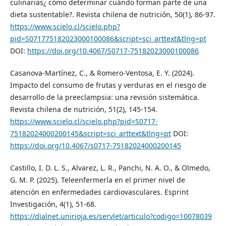
culinarias¿ cómo determinar cuándo forman parte de una
dieta sustentable?. Revista chilena de nutrición, 50(1), 86-97.
https://www.scielo.cl/scielo.php?
pid=S071775182023000100086&script=sci_arttext&tlng=pt
DOI:
https://doi.org/10.4067/S0717-75182023000100086
Casanova-Martínez, C., & Romero-Ventosa, E. Y. (2024).
Impacto del consumo de frutas y verduras en el riesgo de
desarrollo de la preeclampsia: una revisión sistemática.
Revista chilena de nutrición, 51(2), 145-154.
https://www.scielo.cl/scielo.php?pid=S0717-
75182024000200145&script=sci_arttext&tlng=pt
DOI:
https://doi.org/10.4067/s0717-75182024000200145
Castillo, I. D. L. S., Alvarez, L. R., Panchi, N. A. O., & Olmedo,
G. M. P. (2025). Teleenfermería en el primer nivel de
atención en enfermedades cardiovasculares. Esprint
Investigación, 4(1), 51-68.
https://dialnet.unirioja.es/servlet/articulo?codigo=10078039