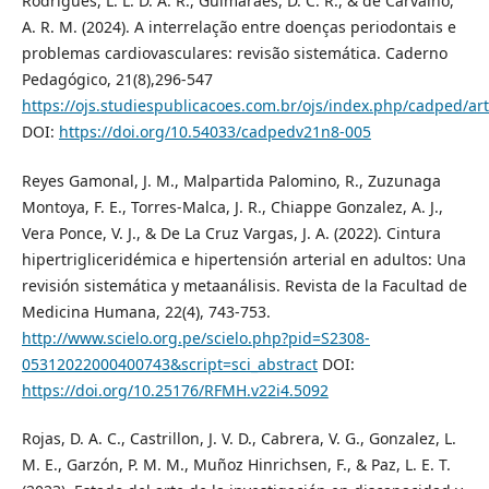
Rodrigues, L. L. D. A. R., Guimarães, D. C. R., & de Carvalho,
A. R. M. (2024). A interrelação entre doenças periodontais e
problemas cardiovasculares: revisão sistemática. Caderno
Pedagógico, 21(8),296-547
https://ojs.studiespublicacoes.com.br/ojs/index.php/cadped/art
DOI:
https://doi.org/10.54033/cadpedv21n8-005
Reyes Gamonal, J. M., Malpartida Palomino, R., Zuzunaga
Montoya, F. E., Torres-Malca, J. R., Chiappe Gonzalez, A. J.,
Vera Ponce, V. J., & De La Cruz Vargas, J. A. (2022). Cintura
hipertrigliceridémica e hipertensión arterial en adultos: Una
revisión sistemática y metaanálisis. Revista de la Facultad de
Medicina Humana, 22(4), 743-753.
http://www.scielo.org.pe/scielo.php?pid=S2308-
05312022000400743&script=sci_abstract
DOI:
https://doi.org/10.25176/RFMH.v22i4.5092
Rojas, D. A. C., Castrillon, J. V. D., Cabrera, V. G., Gonzalez, L.
M. E., Garzón, P. M. M., Muñoz Hinrichsen, F., & Paz, L. E. T.