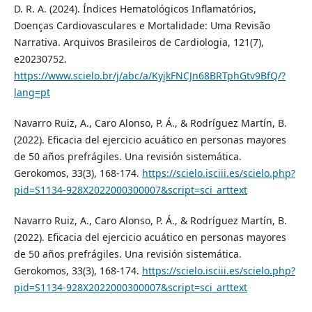
D. R. A. (2024). Índices Hematológicos Inflamatórios,
Doenças Cardiovasculares e Mortalidade: Uma Revisão
Narrativa. Arquivos Brasileiros de Cardiologia, 121(7),
e20230752.
https://www.scielo.br/j/abc/a/KyjkFNCJn68BRTphGtv9BfQ/?
lang=pt
Navarro Ruiz, A., Caro Alonso, P. Á., & Rodríguez Martín, B.
(2022). Eficacia del ejercicio acuático en personas mayores
de 50 años prefrágiles. Una revisión sistemática.
Gerokomos, 33(3), 168-174.
https://scielo.isciii.es/scielo.php?
pid=S1134-928X2022000300007&script=sci_arttext
Navarro Ruiz, A., Caro Alonso, P. Á., & Rodríguez Martín, B.
(2022). Eficacia del ejercicio acuático en personas mayores
de 50 años prefrágiles. Una revisión sistemática.
Gerokomos, 33(3), 168-174.
https://scielo.isciii.es/scielo.php?
pid=S1134-928X2022000300007&script=sci_arttext