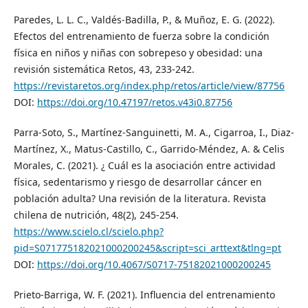
Paredes, L. L. C., Valdés-Badilla, P., & Muñoz, E. G. (2022).
Efectos del entrenamiento de fuerza sobre la condición
física en niños y niñas con sobrepeso y obesidad: una
revisión sistemática Retos, 43, 233-242.
https://revistaretos.org/index.php/retos/article/view/87756
DOI:
https://doi.org/10.47197/retos.v43i0.87756
Parra-Soto, S., Martínez-Sanguinetti, M. A., Cigarroa, I., Diaz-
Martínez, X., Matus-Castillo, C., Garrido-Méndez, A. & Celis
Morales, C. (2021). ¿ Cuál es la asociación entre actividad
física, sedentarismo y riesgo de desarrollar cáncer en
población adulta? Una revisión de la literatura. Revista
chilena de nutrición, 48(2), 245-254.
https://www.scielo.cl/scielo.php?
pid=S071775182021000200245&script=sci_arttext&tlng=pt
DOI:
https://doi.org/10.4067/S0717-75182021000200245
Prieto-Barriga, W. F. (2021). Influencia del entrenamiento