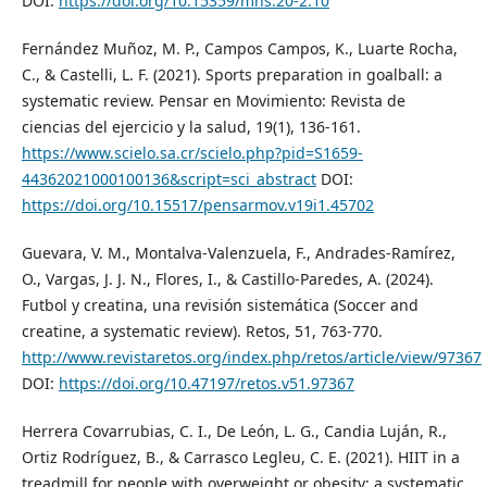
DOI:
https://doi.org/10.15359/mhs.20-2.10
Fernández Muñoz, M. P., Campos Campos, K., Luarte Rocha,
C., & Castelli, L. F. (2021). Sports preparation in goalball: a
systematic review. Pensar en Movimiento: Revista de
ciencias del ejercicio y la salud, 19(1), 136-161.
https://www.scielo.sa.cr/scielo.php?pid=S1659-
44362021000100136&script=sci_abstract
DOI:
https://doi.org/10.15517/pensarmov.v19i1.45702
Guevara, V. M., Montalva-Valenzuela, F., Andrades-Ramírez,
O., Vargas, J. J. N., Flores, I., & Castillo-Paredes, A. (2024).
Futbol y creatina, una revisión sistemática (Soccer and
creatine, a systematic review). Retos, 51, 763-770.
http://www.revistaretos.org/index.php/retos/article/view/97367
DOI:
https://doi.org/10.47197/retos.v51.97367
Herrera Covarrubias, C. I., De León, L. G., Candia Luján, R.,
Ortiz Rodríguez, B., & Carrasco Legleu, C. E. (2021). HIIT in a
treadmill for people with overweight or obesity: a systematic