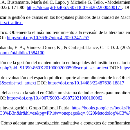
A. Bustamante, María del C. Lapo, y Michelle G. Tello. «Modelamiento 
 2022): 171-80.
https://doi.org/10.4067/S0718-07642022000400171
. D
zar la gestión de camas en los hospitales públicos de la ciudad de Mac
=sci_arttext
ico. Obteniendo el máximo rendimiento a la revisión de la literatura en
OI:
https://doi.org/10.36367/ntqr.4.2020.247-257
ando, E. A., Vinueza-Domo, K., & Carbajal-Llauce, C. T. D. J. (2024).
esource/pt/biblio-1584100
ón de la gestión del mantenimiento en hospitales del instituto ecuatori
cielo.php?pid=S1390-860X2019000200059&script=sci_arttext
DOI:
https
 de evaluación del espacio público: aporte al cumplimiento de los Obje
&script=sci_arttext
DOI:
https://doi.org/10.14483/22487638.18817
el acceso a la salud en Chile: un sistema de indicadores para monitor
DOI:
https://doi.org/10.4067/S0034-98872021000100062
 investigación. Grupo Editorial Patria.
https://books.google.es/boo
C3%B3n&lr&hl=es&pg=PP1#v=onepage&q=.%20Metodolog%C3%AD
 Cómo adaptar una investigación cualitativa a contextos de confinamie