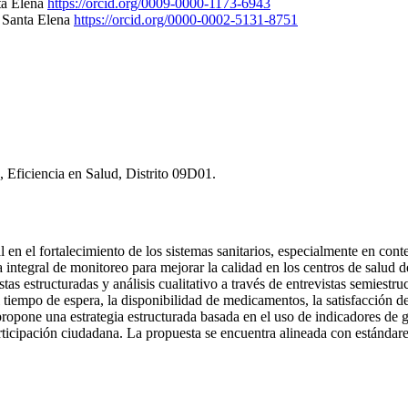
ta Elena
https://orcid.org/0009-0000-1173-6943
e Santa Elena
https://orcid.org/0000-0002-5131-8751
, Eficiencia en Salud, Distrito 09D01.
 en el fortalecimiento de los sistemas sanitarios, especialmente en cont
gia integral de monitoreo para mejorar la calidad en los centros de salu
as estructuradas y análisis cualitativo a través de entrevistas semiestru
l tiempo de espera, la disponibilidad de medicamentos, la satisfacción de
opone una estrategia estructurada basada en el uso de indicadores de g
articipación ciudadana. La propuesta se encuentra alineada con estándar