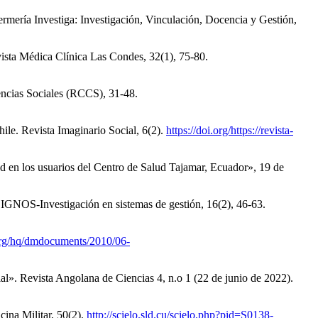
ermería Investiga: Investigación, Vinculación, Docencia y Gestión,
vista Médica Clínica Las Condes, 32(1), 75-80.
encias Sociales (RCCS), 31-48.
ile. Revista Imaginario Social, 6(2).
https://doi.org/https://revista-
d en los usuarios del Centro de Salud Tajamar, Ecuador», 19 de
IGNOS-Investigación en sistemas de gestión, 16(2), 46-63.
rg/hq/dmdocuments/2010/06-
cial». Revista Angolana de Ciencias 4, n.o 1 (22 de junio de 2022).
cina Militar, 50(2).
http://scielo.sld.cu/scielo.php?pid=S0138-