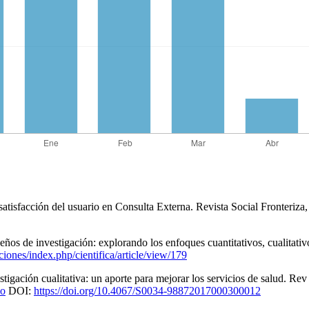
satisfacción del usuario en Consulta Externa. Revista Social Fronteriz
seños de investigación: explorando los enfoques cuantitativos, cualit
aciones/index.php/cientifica/article/view/179
stigación cualitativa: un aporte para mejorar los servicios de salud. R
so
DOI:
https://doi.org/10.4067/S0034-98872017000300012