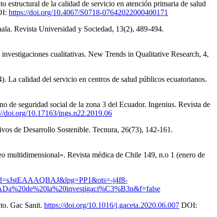
estructural de la calidad de servicio en atención primaria de salud
OI:
https://doi.org/10.4067/S0718-07642022000400171
hala. Revista Universidad y Sociedad, 13(2), 489-494.
 investigaciones cualitativas. New Trends in Qualitative Research, 4,
 La calidad del servicio en centros de salud públicos ecuatorianos.
ano de seguridad social de la zona 3 del Ecuador. Ingenius. Revista de
://doi.org/10.17163/ings.n22.2019.06
tivos de Desarrollo Sostenible. Tecnura, 26(73), 142-161.
eo multidimensional». Revista médica de Chile 149, n.o 1 (enero de
ks?id=sJstEAAAQBAJ&lpg=PP1&ots=-j4f8-
a%20de%20la%20investigaci%C3%B3n&f=false
nto. Gac Sanit.
https://doi.org/10.1016/j.gaceta.2020.06.007
DOI: