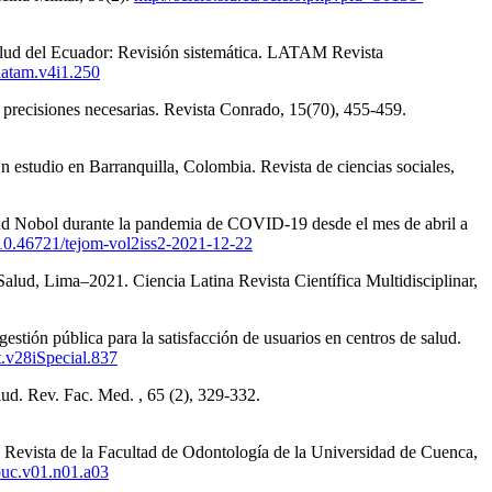
e salud del Ecuador: Revisión sistemática. LATAM Revista
/latam.v4i1.250
 precisiones necesarias. Revista Conrado, 15(70), 455-459.
n estudio en Barranquilla, Colombia. Revista de ciencias sociales,
alud Nobol durante la pandemia de COVID-19 desde el mes de abril a
g/10.46721/tejom-vol2iss2-2021-12-22
e Salud, Lima–2021. Ciencia Latina Revista Científica Multidisciplinar,
stión pública para la satisfacción de usuarios en centros de salud.
t.v28iSpecial.837
lud. Rev. Fac. Med. , 65 (2), 329-332.
. Revista de la Facultad de Odontología de la Universidad de Cuenca,
fouc.v01.n01.a03