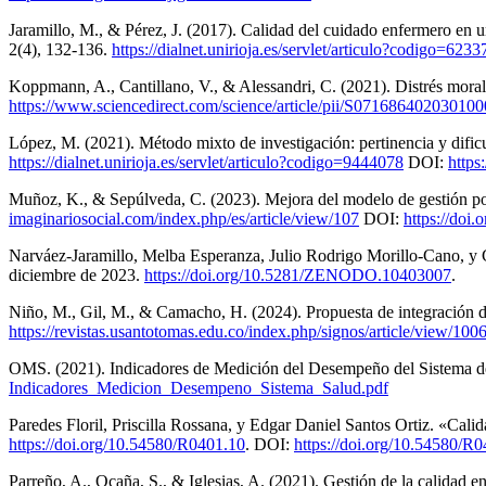
Jaramillo, M., & Pérez, J. (2017). Calidad del cuidado enfermero en u
2(4), 132-136.
https://dialnet.unirioja.es/servlet/articulo?codigo=623
Koppmann, A., Cantillano, V., & Alessandri, C. (2021). Distrés moral
https://www.sciencedirect.com/science/article/pii/S071686402030100
López, M. (2021). Método mixto de investigación: pertinencia y difi
https://dialnet.unirioja.es/servlet/articulo?codigo=9444078
DOI:
https
Muñoz, K., & Sepúlveda, C. (2023). Mejora del modelo de gestión por p
imaginariosocial.com/index.php/es/article/view/107
DOI:
https://doi.
Narváez-Jaramillo, Melba Esperanza, Julio Rodrigo Morillo-Cano, y C
diciembre de 2023.
https://doi.org/10.5281/ZENODO.10403007
.
Niño, M., Gil, M., & Camacho, H. (2024). Propuesta de integración 
https://revistas.usantotomas.edu.co/index.php/signos/article/view/100
OMS. (2021). Indicadores de Medición del Desempeño del Sistema de
Indicadores_Medicion_Desempeno_Sistema_Salud.pdf
Paredes Floril, Priscilla Rossana, y Edgar Daniel Santos Ortiz. «Calid
https://doi.org/10.54580/R0401.10
. DOI:
https://doi.org/10.54580/R
Parreño, A., Ocaña, S., & Iglesias, A. (2021). Gestión de la calidad