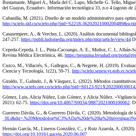
Bustamante, Miguel A., María del C. Lapo, Michelle G. Tello, Miguel 
del Guayas, Ecuador». Información tecnológica 33, n.o 4 (agosto de
Cabanilla, M. (2021). Diseño de un modelo administrativo para optimi
http://scielo.sld.cu/scielo.php?pid=S2218-36202021000200489&script
Casasempere, A., & Vercher, L. (2020). Análisis documental bibliográf
247-257.
https://publi.ludomedia.org/index.php/ntqr/article/view/44
D
Cepeda-Cepeda, J. L., Pinta-Cacoango, A. E., Muñoz, C. I., Albán-Sab
Revista Médica Electrónica, 46.
https://pesquisa.bvsalud.org/portal/r
Cuzco, M., Villacrés, S., Gallegos, C., & Negrete, H. (2019). Evaluaci
Ciencia y Tecnología, 1(22), 59-71.
http://scielo.senescyt.gob.ec/s
Giraldo, T., Galindo, J., & Vásquez, L. (2022). Métodos cuantitativos
http://www.scielo.org.co/scielo.php?pid=S0123-921X2022000300142
Gómez, Luis, Alicia Núñez, Luis Gómez, y Alicia Núñez. «Vigilancia d
2021): 62-75.
https://doi.org/10.4067/S0034-98872021000100062
. 
Guerrero Dávila, G., & Guerrero Dávila, C. (2020). Metodología de la
_0Li&dq=.%20Metodolog%C3%ADa%20de%20la%20investigaci%
Hernán García, M., Lineros González, C., y Ruiz Azarola, A. (2020).
https://doi.org/10.1016/j.gaceta.2020.06.007