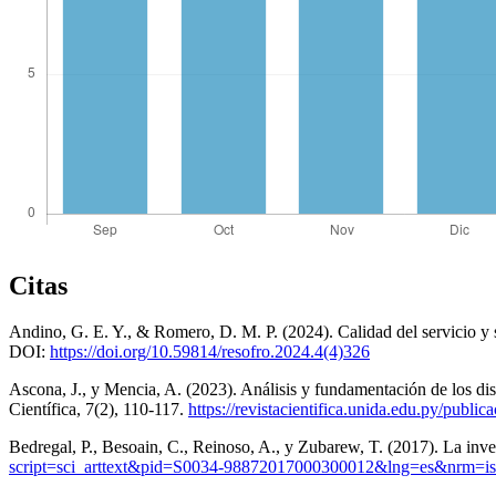
Citas
Andino, G. E. Y., & Romero, D. M. P. (2024). Calidad del servicio y 
DOI:
https://doi.org/10.59814/resofro.2024.4(4)326
Ascona, J., y Mencia, A. (2023). Análisis y fundamentación de los di
Científica, 7(2), 110-117.
https://revistacientifica.unida.edu.py/public
Bedregal, P., Besoain, C., Reinoso, A., y Zubarew, T. (2017). La inve
script=sci_arttext&pid=S0034-98872017000300012&lng=es&nrm=i