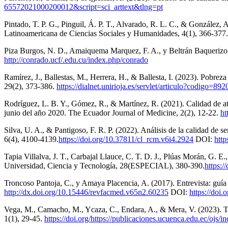
65572021000200012&script=sci_arttext&tlng=pt
Pintado, T. P. G., Pinguil, Á. P. T., Alvarado, R. L. C., & González,
Latinoamericana de Ciencias Sociales y Humanidades, 4(1), 366-377.
Piza Burgos, N. D., Amaiquema Marquez, F. A., y Beltrán Baquerizo, G
http://conrado.ucf/.edu.cu/index.php/conrado
Ramírez, J., Ballestas, M., Herrera, H., & Ballesta, I. (2023). Pobre
29(2), 373-386.
https://dialnet.unirioja.es/servlet/articulo?codigo=89
Rodríguez, L. B. Y., Gómez, R., & Martínez, R. (2021). Calidad de a
junio del año 2020. The Ecuador Journal of Medicine, 2(2), 12-22.
ht
Silva, U. A., & Pantigoso, F. R. P. (2022). Análisis de la calidad de 
6(4), 4100-4139.
https://doi.org/10.37811/cl_rcm.v6i4.2924
DOI:
http
Tapia Villalva, J. T., Carbajal Llauce, C. T. D. J., Plúas Morán, G. 
Universidad, Ciencia y Tecnología, 28(ESPECIAL), 380-390.
https:/
Troncoso Pantoja, C., y Amaya Placencia, A. (2017). Entrevista: guía p
http://dx.doi.org/10.15446/revfacmed.v65n2.60235
DOI:
https://doi
Vega, M., Camacho, M., Ycaza, C., Endara, A., & Mera, V. (2023). Tra
1(1), 29-45.
https://doi.org/https://publicaciones.ucuenca.edu.ec/ojs/