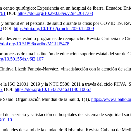
n centro quirúrgico: Experiencia en un hospital de Ibarra, Ecuador. Enf
3761
DOI:
https://doi.org/10.29033/ei.v2n4.2017.03
 y burnout en el personal de salud durante la crisis por COVID-19. Re
0
DOI:
https://doi.org/10.1016/j.rmclc.2020.12.009
cultades en el estudio programas de reenganche. Revista Caribeña de Ci
://doi.org/10.51896/caribe/MGUI5478
rocesos de una institución de educación superior estatal del sur de Ch
org/10.59155/is.v6i2.107
inthya Lizeth Pantoja-Narváez. «Insatisfacción con la atención de salu
de la ISO 21001: 2019 y la NTC 5580: 2011 a través del ciclo PHVA. S
67
DOI:
https://doi.org/10.15332/24631140.10067
 Salud. Organización Mundial de la Salud, 1(1).
https://www3.paho.o
ad del servicio y satisfacción en hospitales del sistema de seguridad so
0401.10
 en unidades de salud de la ciudad de Riobamba. Revista Cubana de Medi