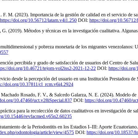
 A. F. M. (2023). Importancia de la gestión de calidad en el servicio d
https://doi.org/10.56712/latam.v4i1.250
DOI:
https://doi.org/10.56712
. (2019). Métodos y técnicas en la investigación cualitativa. Algunas
za multidimensional y pobreza monetaria de los migrantes venezolanos: U
20557
tención percibida y grado de satisfacción de usuarios del Centro de S
tps://doi.org/10.46721/tejom-vol2iss2-2021-12-22
DOI:
https://doi.or
servicio desde la percepción del usuario en una Institución Prestadora d
s://doi.org/10.37811/cl_rcm.v6i4.2924
E., Machado Rosado, F. V., & Salcedo Galarza, N. E. (2024). Modelo de ge
/doi.org/10.47460/uct.v28iSpecial.837
DOI:
https://doi.org/10.47460/uc
ráctica para la recolección de datos cualitativos en investigación de sa
.org/10.15446/revfacmed.v65n2.60235
tamiento de la Periodontitis en los Estadios I–III: Aporte Ecuatoriano
index.php/odontologia/article/view/4575
DOI:
https://doi.org/10.18537/