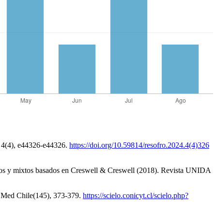
a, 4(4), e44326-e44326.
https://doi.org/10.59814/resofro.2024.4(4)326
ativos y mixtos basados en Creswell & Creswell (2018). Revista UNIDA
ev Med Chile(145), 373-379.
https://scielo.conicyt.cl/scielo.php?