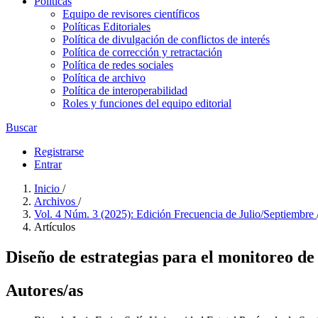
Políticas
Equipo de revisores científicos
Políticas Editoriales
Política de divulgación de conflictos de interés
Política de corrección y retractación
Política de redes sociales
Política de archivo
Política de interoperabilidad
Roles y funciones del equipo editorial
Buscar
Registrarse
Entrar
Inicio
/
Archivos
/
Vol. 4 Núm. 3 (2025): Edición Frecuencia de Julio/Septiembre
Artículos
Diseño de estrategias para el monitoreo de 
Autores/as