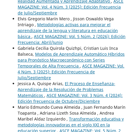
Realidad Aumentada y Aprendizaje Adaptativo
,
ASCE
MAGAZINE: Vol. 4 Núm. 3 (2025): Edición Frecuencia
de Julio/Septiembre
Elvis Gregorio Marín Mero , Jisson Oswaldo Vega
Intriago ,
Metodologías activas para mejorar el
aprendizaje de la lengua y literatura en educación
básica
,
ASCE MAGAZINE: Vol. 5 Núm. 2 (2026): Edición
Frecuencia: Abril/Junio
Gabriela Cecilia Quirola Quizhpi, Cristian Luis Inca
Balseca,
Modelos de Aprendizaje Automático Híbridos
para Pronóstico Macroeconómico con Series
Temporales de Alta Frecuencia
,
ASCE MAGAZINE: Vol.
4 Núm. 3 (2025): Edición Frecuencia de
Julio/Septiembre
Jessica A. Quispe Arias,
El Proceso de Enseñanza-
Aprendizaje de la Resolución de Problemas
Matemáticos
,
ASCE MAGAZINE: Vol. 3 Núm. 4 (2024):
Edición frecuencia de Octubre/Diciembre
Mario Edmundo Cueva Almeida , Juan Fernando Marín
Toapanta , Adriana Lizeth Sosa Almeida , Andrea
Maribel Aldaz Izquierdo ,
Transformación educativa y
metodologías innovadoras en el siglo XXI en la
educación superior
,
ASCE MAGAZINE: Vol. 5 Núm. 2