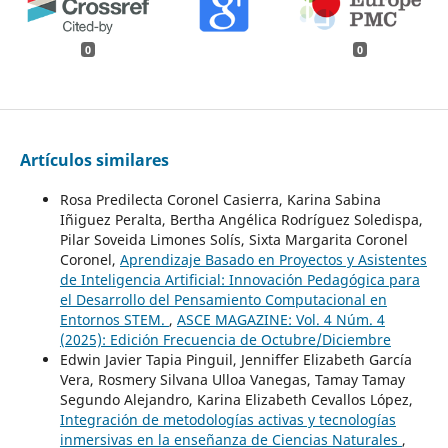
0
0
Artículos similares
Rosa Predilecta Coronel Casierra, Karina Sabina
Iñiguez Peralta, Bertha Angélica Rodríguez Soledispa,
Pilar Soveida Limones Solís, Sixta Margarita Coronel
Coronel,
Aprendizaje Basado en Proyectos y Asistentes
de Inteligencia Artificial: Innovación Pedagógica para
el Desarrollo del Pensamiento Computacional en
Entornos STEM.
,
ASCE MAGAZINE: Vol. 4 Núm. 4
(2025): Edición Frecuencia de Octubre/Diciembre
Edwin Javier Tapia Pinguil, Jenniffer Elizabeth García
Vera, Rosmery Silvana Ulloa Vanegas, Tamay Tamay
Segundo Alejandro, Karina Elizabeth Cevallos López,
Integración de metodologías activas y tecnologías
inmersivas en la enseñanza de Ciencias Naturales
,