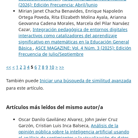
(2026): Edición Frecuencia: Abril/Junio
Mirian Janet Chacha Benavides, Enrique Napoleón
Ortega Poveda, Rita Elizabeth Molina Ayala, Arianna
Geovanna Cadena Morales, Marcela del Pilar Narváez
Cazar,
Integración pedagógica de entornos digitales
interactivos como catalizadores del aprendizaje
significativo en matemáticas en la Educación General
Básica
,
ASCE MAGAZINE: Vol. 4 Núm. 3 (2025): Edición
Frecuencia de Julio/Septiembre
<<
<
1
2
3
4
5
6
7
8
9
10
>
>>
También puede
Iniciar una búsqueda de similitud avanzada
para este artículo.
Artículos más leídos del mismo autor/a
Oscar Danilo Gavilánez Alvarez, John Javier Cruz
Garzón, Cristian Luis Inca Balseca,
Análisis de la
opinión pública sobre la inteligencia artificial usando
el análisis de sentimientos y la visualización de datos
,