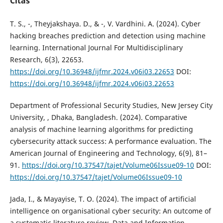
Citas
T. S., -, Theyjakshaya. D., & -, V. Vardhini. A. (2024). Cyber
hacking breaches prediction and detection using machine
learning. International Journal For Multidisciplinary
Research, 6(3), 22653.
https://doi.org/10.36948/ijfmr.2024.v06i03.22653
DOI:
https://doi.org/10.36948/ijfmr.2024.v06i03.22653
Department of Professional Security Studies, New Jersey City
University, , Dhaka, Bangladesh. (2024). Comparative
analysis of machine learning algorithms for predicting
cybersecurity attack success: A performance evaluation. The
American Journal of Engineering and Technology, 6(9), 81–
91.
https://doi.org/10.37547/tajet/Volume06Issue09-10
DOI:
https://doi.org/10.37547/tajet/Volume06Issue09-10
Jada, I., & Mayayise, T. O. (2024). The impact of artificial
intelligence on organisational cyber security: An outcome of
a systematic literature review. Data and Information