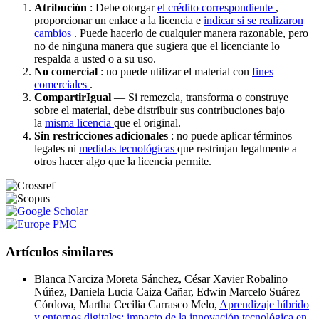
Atribución
: Debe otorgar
el crédito correspondiente
,
proporcionar un enlace a la licencia e
indicar si se realizaron
cambios
. Puede hacerlo de cualquier manera razonable, pero
no de ninguna manera que sugiera que el licenciante lo
respalda a usted o a su uso.
No comercial
: no puede utilizar el material con
fines
comerciales
.
CompartirIgual
— Si remezcla, transforma o construye
sobre el material, debe distribuir sus contribuciones bajo
la
misma licencia
que el original.
Sin restricciones adicionales
: no puede aplicar términos
legales ni
medidas tecnológicas
que restrinjan legalmente a
otros hacer algo que la licencia permite.
Artículos similares
Blanca Narciza Moreta Sánchez, César Xavier Robalino
Núñez, Daniela Lucia Caiza Cañar, Edwin Marcelo Suárez
Córdova, Martha Cecilia Carrasco Melo,
Aprendizaje híbrido
y entornos digitales: impacto de la innovación tecnológica en