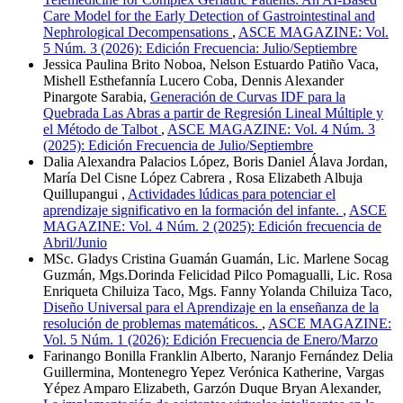
Care Model for the Early Detection of Gastrointestinal and
Nephrological Decompensations
,
ASCE MAGAZINE: Vol.
5 Núm. 3 (2026): Edición Frecuencia: Julio/Septiembre
Jessica Paulina Brito Noboa, Nelson Estuardo Patiño Vaca,
Mishell Esthefannía Lucero Coba, Dennis Alexander
Pinargote Sarabia,
Generación de Curvas IDF para la
Quebrada Las Abras a partir de Regresión Lineal Múltiple y
el Método de Talbot
,
ASCE MAGAZINE: Vol. 4 Núm. 3
(2025): Edición Frecuencia de Julio/Septiembre
Dalia Alexandra Palacios López, Boris Daniel Álava Jordan,
María Del Cisne López Cabrera , Rosa Elizabeth Albuja
Quillupangui ,
Actividades lúdicas para potenciar el
aprendizaje significativo en la formación del infante.
,
ASCE
MAGAZINE: Vol. 4 Núm. 2 (2025): Edición frecuencia de
Abril/Junio
MSc. Gladys Cristina Guamán Guamán, Lic. Marlene Socag
Guzmán, Mgs.Dorinda Felicidad Pilco Pomagualli, Lic. Rosa
Enriqueta Chiluiza Taco, Mgs. Fanny Yolanda Chiluiza Taco,
Diseño Universal para el Aprendizaje en la enseñanza de la
resolución de problemas matemáticos.
,
ASCE MAGAZINE:
Vol. 5 Núm. 1 (2026): Edición Frecuencia de Enero/Marzo
Farinango Bonilla Franklin Alberto, Naranjo Fernández Delia
Guillermina, Montenegro Yepez Verónica Katherine, Vargas
Yépez Amparo Elizabeth, Garzón Duque Bryan Alexander,