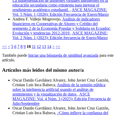
La implementación de asistentes virtuales inteligentes en la
educación secundaria como estrategia para mejorar el
rendimiento académico estudiantil.
,
ASCE MAGAZINE:
Vol. 5 Núm. 1 (2026): Edición Frecuencia de Enero/Marzo
Andrea F. Vallejo Mogrovejo,
Análisis de indicadores
financieros en Cooperativas de Ahorro y Crédito del
segmento 2 de la Economía Popular y Solidaria en Ecuador:
Evolución y tendencias 2012-2019
,
ASCE MAGAZINE:
Vol. 2 Núm. 1 (2023): Edición frecuencia de Enero/Marzo
<<
<
5
6
7
8
9
10
11
12
13
14
>
>>
También puede
Iniciar una búsqueda de similitud avanzada
para este
artículo.
Artículos más leídos del mismo autor/a
Oscar Danilo Gavilánez Alvarez, John Javier Cruz Garzón,
Cristian Luis Inca Balseca,
Análisis de la opinión pública
sobre la inteligencia artificial usando el análisis de
sentimientos y la visualización de datos
,
ASCE
MAGAZINE: Vol. 4 Núm. 3 (2025): Edición Frecuencia de
Julio/Septiembre
Oscar Danilo Gavilánez Alvarez, John Javier Cruz Garzón,
Cristian Luis Inca Balseca,
¿Cómo influye la confianza del