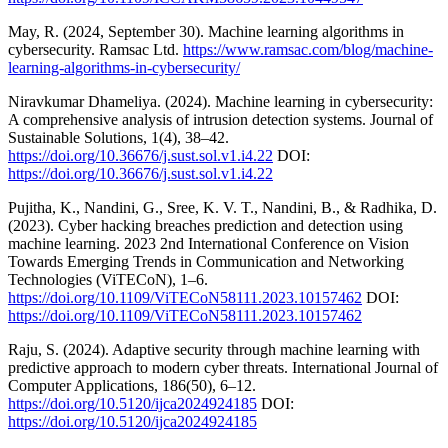
May, R. (2024, September 30). Machine learning algorithms in
cybersecurity. Ramsac Ltd.
https://www.ramsac.com/blog/machine-
learning-algorithms-in-cybersecurity/
Niravkumar Dhameliya. (2024). Machine learning in cybersecurity:
A comprehensive analysis of intrusion detection systems. Journal of
Sustainable Solutions, 1(4), 38–42.
https://doi.org/10.36676/j.sust.sol.v1.i4.22
DOI:
https://doi.org/10.36676/j.sust.sol.v1.i4.22
Pujitha, K., Nandini, G., Sree, K. V. T., Nandini, B., & Radhika, D.
(2023). Cyber hacking breaches prediction and detection using
machine learning. 2023 2nd International Conference on Vision
Towards Emerging Trends in Communication and Networking
Technologies (ViTECoN), 1–6.
https://doi.org/10.1109/ViTECoN58111.2023.10157462
DOI:
https://doi.org/10.1109/ViTECoN58111.2023.10157462
Raju, S. (2024). Adaptive security through machine learning with
predictive approach to modern cyber threats. International Journal of
Computer Applications, 186(50), 6–12.
https://doi.org/10.5120/ijca2024924185
DOI:
https://doi.org/10.5120/ijca2024924185