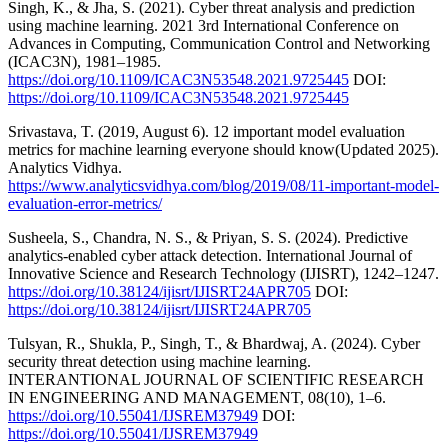
Singh, K., & Jha, S. (2021). Cyber threat analysis and prediction
using machine learning. 2021 3rd International Conference on
Advances in Computing, Communication Control and Networking
(ICAC3N), 1981–1985.
https://doi.org/10.1109/ICAC3N53548.2021.9725445
DOI:
https://doi.org/10.1109/ICAC3N53548.2021.9725445
Srivastava, T. (2019, August 6). 12 important model evaluation
metrics for machine learning everyone should know(Updated 2025).
Analytics Vidhya.
https://www.analyticsvidhya.com/blog/2019/08/11-important-model-
evaluation-error-metrics/
Susheela, S., Chandra, N. S., & Priyan, S. S. (2024). Predictive
analytics-enabled cyber attack detection. International Journal of
Innovative Science and Research Technology (IJISRT), 1242–1247.
https://doi.org/10.38124/ijisrt/IJISRT24APR705
DOI:
https://doi.org/10.38124/ijisrt/IJISRT24APR705
Tulsyan, R., Shukla, P., Singh, T., & Bhardwaj, A. (2024). Cyber
security threat detection using machine learning.
INTERANTIONAL JOURNAL OF SCIENTIFIC RESEARCH
IN ENGINEERING AND MANAGEMENT, 08(10), 1–6.
https://doi.org/10.55041/IJSREM37949
DOI:
https://doi.org/10.55041/IJSREM37949