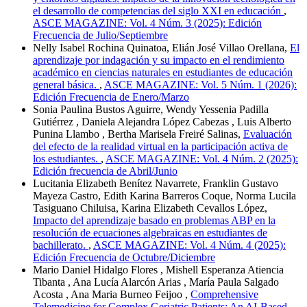
el desarrollo de competencias del siglo XXI en educación
,
ASCE MAGAZINE: Vol. 4 Núm. 3 (2025): Edición
Frecuencia de Julio/Septiembre
Nelly Isabel Rochina Quinatoa, Elián José Villao Orellana,
El
aprendizaje por indagación y su impacto en el rendimiento
académico en ciencias naturales en estudiantes de educación
general básica.
,
ASCE MAGAZINE: Vol. 5 Núm. 1 (2026):
Edición Frecuencia de Enero/Marzo
Sonia Paulina Bustos Aguirre, Wendy Yessenia Padilla
Gutiérrez , Daniela Alejandra López Cabezas , Luis Alberto
Punina Llambo , Bertha Marisela Freiré Salinas,
Evaluación
del efecto de la realidad virtual en la participación activa de
los estudiantes.
,
ASCE MAGAZINE: Vol. 4 Núm. 2 (2025):
Edición frecuencia de Abril/Junio
Lucitania Elizabeth Benítez Navarrete, Franklin Gustavo
Mayeza Castro, Edith Karina Barreros Coque, Norma Lucila
Tasiguano Chiluisa, Karina Elizabeth Cevallos López,
Impacto del aprendizaje basado en problemas ABP en la
resolución de ecuaciones algebraicas en estudiantes de
bachillerato.
,
ASCE MAGAZINE: Vol. 4 Núm. 4 (2025):
Edición Frecuencia de Octubre/Diciembre
Mario Daniel Hidalgo Flores , Mishell Esperanza Atiencia
Tibanta , Ana Lucía Alarcón Arias , María Paula Salgado
Acosta , Ana Maria Burneo Feijoo ,
Comprehensive
Telemedicine for Complex Geriatric Patients: An AI-Based