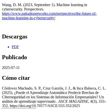
Wang, D. M. (2023, September 1). Machine learning in
cybersecurity. Perspectives.
https://www.paloaltonetworks.com/perspectives/the-future-of-
machine-learning-in-cybersecurity/
Descargas
PDF
Publicado
2025-07-11
Cómo citar
Córdovez Machado, S. P., Cruz Garzón, J. J., & Inca Balseca, C. L.
(2025). ¿Puede el Aprendizaje Automático Predecir Brechas de
Ciberseguridad en los Sistemas de Información Empresariales? Un
análisis de aprendizaje supervisado .
ASCE MAGAZINE
,
4
(3), 333–
352. https://doi.org/10.70577/ASCE/333.352/2025