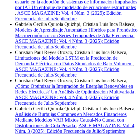
usuario en la adopción de sistemas de información impulsados
por IA? Un enfoque de modelado de ecuaciones estructurales
,
ASCE MAGAZINE: Vol. 4 Núm. 3 (2025): Edición
Frecuencia de Julio/Septiembre
Gabriela Cecilia Quirola Quizhpi, Cristian Luis Inca Balseca,
Modelos de Aprendizaje Automático Híbridos para Pronóstico
Macroeconómico con Series Temporales de Alta Frecuencia
,
ASCE MAGAZINE: Vol. 4 Núm. 3 (2025): Edición
Frecuencia de Julio/Septiembre
Christian Paul Reyes Orozco, Cristian Luis Inca Balseca,
Limitaciones del Modelo LSTM en la Predicción de
Demanda Eléctrica con Datos Simulados de Bajo Volumen
,
ASCE MAGAZINE: Vol. 4 Núm. 3 (2025): Edición
Frecuencia de Julio/Septiembre
Christian Paul Reyes Orozco, Cristian Luis Inca Balseca,
¿Cómo Optimizar la Integración de Energías Renovables en
Redes Eléctricas? Un Análisis de Optimización Multivariada
,
ASCE MAGAZINE: Vol. 4 Núm. 3 (2025): Edición
Frecuencia de Julio/Septiembre
Gabriela Cecilia Quirola Quizhpi, Cristian Luis Inca Balseca,
Análisis de Burbujas Comunes en Mercados Financieros
Mediante Modelos VAR Mixtos Causal-No Causal con
Distribuciones de Cola Pesada
,
ASCE MAGAZINE: Vol. 4
Núm. 3 (2025): Edición Frecuencia de Julio/Septiembre