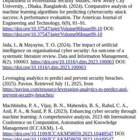
Department of Professional Security Studies, New Jersey City
University, , Dhaka, Bangladesh. (2024). Comparative analysis of
machine learning algorithms for predicting cybersecurity attack
success: A performance evaluation. The American Journal of
Engineering and Technology, 6(9), 81–91.
https://doi.org/10.37547/tajet/Volume06Issue09-10
DOI:
https://doi.org/10.37547/tajet/Volume06Issue09-10
Jada, I., & Mayayise, T. O. (2024). The impact of artificial
intelligence on organisational cyber security: An outcome of a
systematic literature review. Data and Information Management,
8(2), 100063.
https://doi.org/10.1016/j.dim.2023.100063
DOI:
https://doi.org/10.1016/j.dim.2023.100063
Leveraging analytics to predict and prevent security breaches.
(2025). Pavion. Retrieved July 11, 2025, from
https://pavion.com/resource/leveraging-analytics-to-predict-and-
prevent-security-breaches/
Machhindra, P. A., Vijay, B. N., Mahendra, B. S., Rahul, C. A.,
Anil, P. A., & Sunil, P. R. (2023). Enhancing cyber security through
machine learning: A comprehensive analysis. 2023 4th International
Conference on Computation, Automation and Knowledge
Management (ICCAKM), 1–6.
https://doi.org/10.1109/ICCAKM58659.2023.10449547
DOI:
https://doi.org/10.1109/ICCAKM58659.2023.10449547