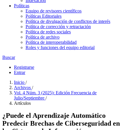
Indexación
Políticas
Equipo de revisores científicos
Políticas Editoriales
Política de divulgación de conflictos de interés
Política de corrección y retractación
Política de redes sociales
Política de archivo
Política de interoperabilidad
Roles y funciones del equipo editorial
Buscar
Registrarse
Entrar
Inicio
/
Archivos
/
Vol. 4 Núm. 3 (2025): Edición Frecuencia de
Julio/Septiembre
/
Artículos
¿Puede el Aprendizaje Automático
Predecir Brechas de Ciberseguridad en