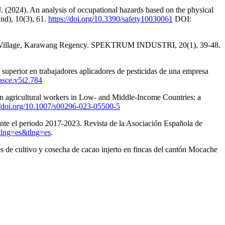
 (2024). An analysis of occupational hazards based on the physical
nd), 10(3), 61.
https://doi.org/10.3390/safety10030061
DOI:
jung Village, Karawang Regency. SPEKTRUM INDUSTRI, 20(1), 39-48.
 superior en trabajadores aplicadores de pesticidas de una empresa
/asce.v5i2.784
 in agricultural workers in Low- and Middle-Income Countries: a
//doi.org/10.1007/s00296-023-05500-5
nte el periodo 2017-2023. Revista de la Asociación Española de
6&lng=es&tlng=es
.
s de cultivo y cosecha de cacao injerto en fincas del cantón Mocache