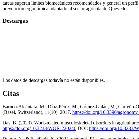
tareas superan limites biomecánicos recomendados y general un perfil 
prevención ergonómica adaptado al sector agrícola de Quevedo.
Descargas
Los datos de descargas todavía no están disponibles.
Citas
Barneo-Alcántara, M., Díaz-Pérez, M., Gómez-Galán, M., Carreño-Orte
(Basel, Switzerland), 11(10), 2017.
https://doi.org/10.3390/agronom
Das, B. (2023). Work-related musculoskeletal disorders in agricultur
https://doi.org/10.3233/WOR-220246
DOI:
https://doi.org/10.3233
Duarte, A., & Estefania, N. (2024, octubre). Riesgos ergonómicos y tr