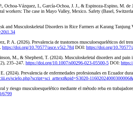
 Ochoa-Vázquez, I., García-Ochoa, J. J., & Espinoza-Espino, M. de J.
ral workers: The case in Mayo Valley, Mexico. Safety (Basel, Switzerla
Risk and Musculoskeletal Disorders in Rice Farmers at Karang Tan
.v20i1.34
z, P. A. (2026). Prevalencia de trastornos musculoesqueléticos del tren
.
https://doi.org/10.70577/asce.v5i2.784
DOI:
https://doi.org/10.70577
binson, M., & Shepherd, T. (2024). Musculoskeletal disorders and pain
4(2), 235–247.
https://doi.org/10.1007/s00296-023-05500-5
DOI:
https:
 E. (2024). Prevalencia de enfermedades profesionales en Ecuador dura
.isciii.es/scielo.php?script=sci_arttext&pid=S3020-1160202400030000
ral y riesgo musculoesquelético mediante el método reba en trabajadore
00/6799