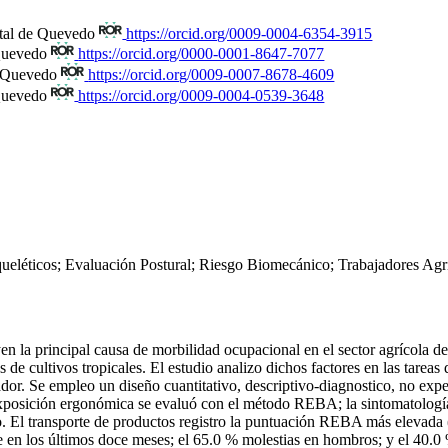
atal de Quevedo
https://orcid.org/0009-0004-6354-3915
 Quevedo
https://orcid.org/0000-0001-8647-7077
e Quevedo
https://orcid.org/0009-0007-8678-4609
 Quevedo
https://orcid.org/0009-0004-0539-3648
ueléticos; Evaluación Postural; Riesgo Biomecánico; Trabajadores Agrí
n la principal causa de morbilidad ocupacional en el sector agrícola d
 de cultivos tropicales. El estudio analizo dichos factores en las tareas
r. Se empleo un diseño cuantitativo, descriptivo-diagnostico, no exper
xposición ergonómica se evaluó con el método REBA; la sintomatología
. El transporte de productos registro la puntuación REBA más elevada (
e en los últimos doce meses; el 65.0 % molestias en hombros; y el 40.0