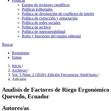
Políticas
Equipo de revisores científicos
Políticas Editoriales
Política de divulgación de conflictos de interés
Política de corrección y retractación
Política de redes sociales
Política de archivo
Política de interoperabilidad
Roles y funciones del equipo editorial
Buscar
Registrarse
Entrar
Inicio
/
Archivos
/
Vol. 5 Núm. 2 (2026): Edición Frecuencia: Abril/Junio
/
Artículos
Analisis de Factores de Riego Ergonómico 
Quevedo, Ecuador
Autores/as