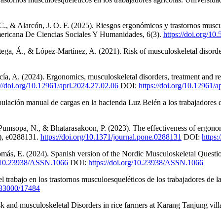
C., & Alarcón, J. O. F. (2025). Riesgos ergonómicos y trastornos musculo
ericana De Ciencias Sociales Y Humanidades, 6(3).
https://doi.org/10
ega, Á., & López-Martínez, A. (2021). Risk of musculoskeletal disord
, A. (2024). Ergonomics, musculoskeletal disorders, treatment and ret
://doi.org/10.12961/aprl.2024.27.02.06
DOI:
https://doi.org/10.12961/a
lación manual de cargas en la hacienda Luz Belén a los trabajadores 
msopa, N., & Bhatarasakoon, P. (2023). The effectiveness of ergonomi
7), e0288131.
https://doi.org/10.1371/journal.pone.0288131
DOI:
https:
ás, E. (2024). Spanish version of the Nordic Musculoskeletal Questionn
rg/10.23938/ASSN.1066
DOI:
https://doi.org/10.23938/ASSN.1066
trabajo en los trastornos musculoesqueléticos de los trabajadores de la 
e/33000/17484
isk and musculoskeletal Disorders in rice farmers at Karang Tanjun