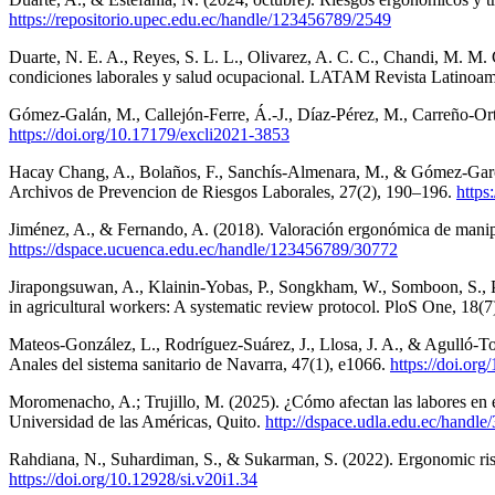
https://repositorio.upec.edu.ec/handle/123456789/2549
Duarte, N. E. A., Reyes, S. L. L., Olivarez, A. C. C., Chandi, M. M. 
condiciones laborales y salud ocupacional. LATAM Revista Latinoam
Gómez-Galán, M., Callejón-Ferre, Á.-J., Díaz-Pérez, M., Carreño-Ort
https://doi.org/10.17179/excli2021-3853
Hacay Chang, A., Bolaños, F., Sanchís-Almenara, M., & Gómez-García
Archivos de Prevencion de Riesgos Laborales, 27(2), 190–196.
https
Jiménez, A., & Fernando, A. (2018). Valoración ergonómica de manipu
https://dspace.ucuenca.edu.ec/handle/123456789/30772
Jirapongsuwan, A., Klainin-Yobas, P., Songkham, W., Somboon, S., Pu
in agricultural workers: A systematic review protocol. PloS One, 18(
Mateos-González, L., Rodríguez-Suárez, J., Llosa, J. A., & Agulló-Tom
Anales del sistema sanitario de Navarra, 47(1), e1066.
https://doi.o
Moromenacho, A.; Trujillo, M. (2025). ¿Cómo afectan las labores en el 
Universidad de las Américas, Quito.
http://dspace.udla.edu.ec/handl
Rahdiana, N., Suhardiman, S., & Sukarman, S. (2022). Ergonomic r
https://doi.org/10.12928/si.v20i1.34