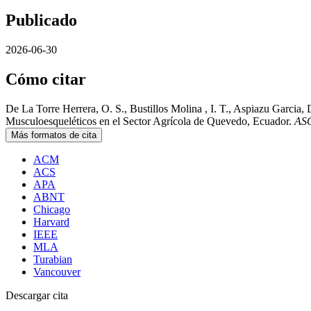
Publicado
2026-06-30
Cómo citar
De La Torre Herrera, O. S., Bustillos Molina , I. T., Aspiazu Garcia
Musculoesqueléticos en el Sector Agrícola de Quevedo, Ecuador.
AS
Más formatos de cita
ACM
ACS
APA
ABNT
Chicago
Harvard
IEEE
MLA
Turabian
Vancouver
Descargar cita