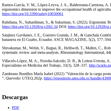
Ramos-García, V. M., López-Leyva, J. A., Balderrama-Carmona, A. P.,
ergonomics dimension to improve the occupational health of agricultu
https://doi.org/10.3390/safety10030061
Rahdiana, N., Suhardiman, S., & Sukarman, S. (2022). Ergonomic 
https://doi.org/10.12928/si.v20i1.34
DOI:
https://doi.org/10.12928/si
Sanjinez Gavilanes, J. E., Guerreo Granda, J. M., & Ganchala Gutiérre
bananera en El Guabo, Ecuador. ASCE MAGAZINE, 5(2), 577–594
Shivakumar, M., Welsh, V., Bajpai, R., Helliwell, T., Mallen, C., Ro
systematic review and meta-analysis. Rheumatology International, 4
Villacrés-López, M. A., Noroña-Salcedo, D. R., & Leiton-Urresta, A.
Especialistas en Medicina del Trabajo, 33(3), 328–337.
http://scielo
Zambrano Bustillos María Isabel (2022) "Valoración de la carga postu
“. Quevedo: UTEQ.262p.
https://repositorio.uteq.edu.ec/handle/430
Descargas
PDF