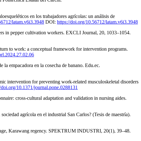
esqueléticos en los trabajadores agrícolas: un análisis de
.56712/latam.v6i3.3948
DOI:
https://doi.org/10.56712/latam.v6i3.3948
ers in pepper cultivation workers. EXCLI Journal, 20, 1033–1054.
urn to work: a conceptual framework for intervention programs.
prl.2024.27.02.06
de la empacadora en la cosecha de banano. Edu.ec.
c intervention for preventing work-related musculoskeletal disorders
//doi.org/10.1371/journal.pone.0288131
aire: cross-cultural adaptation and validation in nursing aides.
sociedad agrícola en el industrial San Carlos? (Tesis de maestría).
g village, Karawang regency. SPEKTRUM INDUSTRI, 20(1), 39–48.