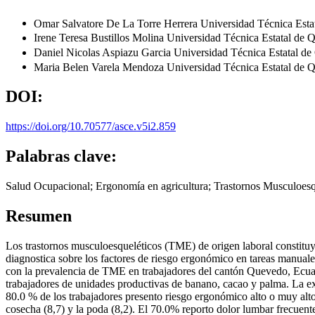
Omar Salvatore De La Torre Herrera
Universidad Técnica Est
Irene Teresa Bustillos Molina
Universidad Técnica Estatal de
Daniel Nicolas Aspiazu Garcia
Universidad Técnica Estatal d
Maria Belen Varela Mendoza
Universidad Técnica Estatal de
DOI:
https://doi.org/10.70577/asce.v5i2.859
Palabras clave:
Salud Ocupacional; Ergonomía en agricultura; Trastornos Musculoesq
Resumen
Los trastornos musculoesqueléticos (TME) de origen laboral constituye
diagnostica sobre los factores de riesgo ergonómico en tareas manuales
con la prevalencia de TME en trabajadores del cantón Quevedo, Ecuado
trabajadores de unidades productivas de banano, cacao y palma. La e
80.0 % de los trabajadores presento riesgo ergonómico alto o muy alto
cosecha (8,7) y la poda (8,2). El 70.0% reporto dolor lumbar frecuent