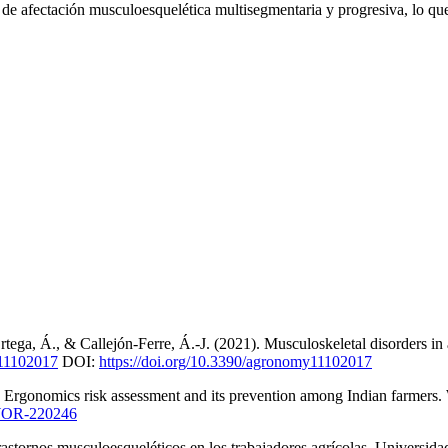
de afectación musculoesquelética multisegmentaria y progresiva, lo que
ga, Á., & Callejón-Ferre, Á.-J. (2021). Musculoskeletal disorders in
y11102017
DOI:
https://doi.org/10.3390/agronomy11102017
e: Ergonomics risk assessment and its prevention among Indian farmers
/WOR-220246
astornos musculoesqueléticos en los trabajadores agrícolas. Universidad