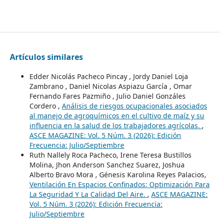
Artículos similares
Edder Nicolás Pacheco Pincay , Jordy Daniel Loja
Zambrano , Daniel Nicolas Aspiazu García , Omar
Fernando Fares Pazmiño , Julio Daniel Gonzáles
Cordero ,
Análisis de riesgos ocupacionales asociados
al manejo de agroquímicos en el cultivo de maíz y su
influencia en la salud de los trabajadores agrícolas.
,
ASCE MAGAZINE: Vol. 5 Núm. 3 (2026): Edición
Frecuencia: Julio/Septiembre
Ruth Nallely Roca Pacheco, Irene Teresa Bustillos
Molina, Jhon Anderson Sanchez Suarez, Joshua
Alberto Bravo Mora , Génesis Karolina Reyes Palacios,
Ventilación En Espacios Confinados: Optimización Para
La Seguridad Y La Calidad Del Aire.
,
ASCE MAGAZINE:
Vol. 5 Núm. 3 (2026): Edición Frecuencia:
Julio/Septiembre