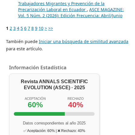
Trabajadores Migrantes y Prevención de la
Precarización Laboral en Ecuador
,
ASCE MAGAZINE:
Vol. 5 Núm. 2 (2026): Edición Frecuencia: Abril/Junio
1
2
3
4
5
6
7
8
9
10
>
>>
También puede
Iniciar una búsqueda de similitud avanzada
para este artículo.
Información Estadística
Revista ANNALS SCIENTIFIC
EVOLUTION (ASCE) · 2025
ACEPTACIÓN
RECHAZO
60%
40%
Datos correspondientes al año 2025
✅ Aceptación: 60% | ❌ Rechazo: 40%