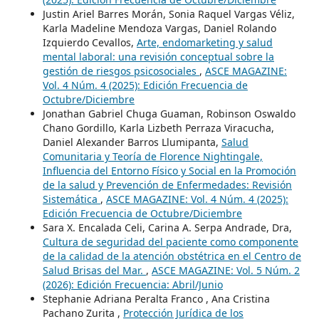
Justin Ariel Barres Morán, Sonia Raquel Vargas Véliz,
Karla Madeline Mendoza Vargas, Daniel Rolando
Izquierdo Cevallos,
Arte, endomarketing y salud
mental laboral: una revisión conceptual sobre la
gestión de riesgos psicosociales
,
ASCE MAGAZINE:
Vol. 4 Núm. 4 (2025): Edición Frecuencia de
Octubre/Diciembre
Jonathan Gabriel Chuga Guaman, Robinson Oswaldo
Chano Gordillo, Karla Lizbeth Perraza Viracucha,
Daniel Alexander Barros Llumipanta,
Salud
Comunitaria y Teoría de Florence Nightingale,
Influencia del Entorno Físico y Social en la Promoción
de la salud y Prevención de Enfermedades: Revisión
Sistemática
,
ASCE MAGAZINE: Vol. 4 Núm. 4 (2025):
Edición Frecuencia de Octubre/Diciembre
Sara X. Encalada Celi, Carina A. Serpa Andrade, Dra,
Cultura de seguridad del paciente como componente
de la calidad de la atención obstétrica en el Centro de
Salud Brisas del Mar.
,
ASCE MAGAZINE: Vol. 5 Núm. 2
(2026): Edición Frecuencia: Abril/Junio
Stephanie Adriana Peralta Franco , Ana Cristina
Pachano Zurita ,
Protección Jurídica de los