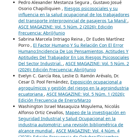
Pedro Alexander Mestanza Segura , Gustavo Josué
Osorio Chapilliquien ,
Riesgos psicosociales y su
influencia en la salud ocupacional de los trabajadores
del transporte interprovincial de pasajeros ‘La Maná’
,
ASCE MAGAZINE: Vol. 5 Núm. 2 (2026): Edición
Frecuencia: Abril/Junio
Sabrina Marcela Intriago Reina , Dr Eudes Martínez
Porro ,
El Factor Humano Y Su Relación Con El Error
Humano:Incidencia De Los Pensamientos, Actitudes Y
Aptitudes Del Trabajador En Los Riesgos Psicosociales
Del Sector Industrial.
,
ASCE MAGAZINE: Vol. 5 Núm. 2
(2026): Edición Frecuencia: Abril/Junio
Evelyn C. García Rea, Leslie D. Ramón Arévalo, Dr.
Cesar D. Pool Fernández,
Exposición ocupacional a
agroquímicos y gestión del riesgo en la agroindustria
ecuatoriana
,
ASCE MAGAZINE: Vol. 5 Núm. 1 (2026):
Edición Frecuencia de Enero/Marzo
Washington Israel Masaquiza Moyulema, Nicolás
Alfonso Ortiz Cevallos,
Mapeo de la investigación en
Seguridad Industrial y Salud Ocupacional en la
industria automotriz: una revisión bibliométrica de
alcance mundial
,
ASCE MAGAZINE: Vol. 4 Núm. 4
(2025): Edición Frecuencia de Octubre/Diciembre