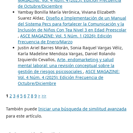
MAGAZINE: Vol. 4 Núm. 4 (2025): Edición Frecuencia
de Octubre/Diciembre
Yambay Bonilla María Verónica, Viviana Elizabeth
Suarez Aldaz,
Diseño e Implementación de un Manual
del Sistema Pecs para fortalecer la Comunicación y la
Inclusión de Niños Con Tea Nivel 3 en Edad Preescolar
,
ASCE MAGAZINE: Vol. 5 Núm. 1 (2026): Edición
Frecuencia de Enero/Marzo
Justin Ariel Barres Morán, Sonia Raquel Vargas Véliz,
Karla Madeline Mendoza Vargas, Daniel Rolando
Izquierdo Cevallos,
Arte, endomarketing y salud
mental laboral: una revisión conceptual sobre la
gestión de riesgos psicosociales
,
ASCE MAGAZINE:
Vol. 4 Núm. 4 (2025): Edición Frecuencia de
Octubre/Diciembre
1
2
3
4
5
6
7
8
9
>
>>
También puede
Iniciar una búsqueda de similitud avanzada
para este artículo.