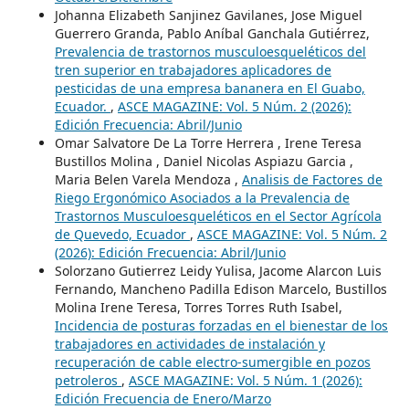
Johanna Elizabeth Sanjinez Gavilanes, Jose Miguel
Guerrero Granda, Pablo Aníbal Ganchala Gutiérrez,
Prevalencia de trastornos musculoesqueléticos del
tren superior en trabajadores aplicadores de
pesticidas de una empresa bananera en El Guabo,
Ecuador.
,
ASCE MAGAZINE: Vol. 5 Núm. 2 (2026):
Edición Frecuencia: Abril/Junio
Omar Salvatore De La Torre Herrera , Irene Teresa
Bustillos Molina , Daniel Nicolas Aspiazu Garcia ,
Maria Belen Varela Mendoza ,
Analisis de Factores de
Riego Ergonómico Asociados a la Prevalencia de
Trastornos Musculoesqueléticos en el Sector Agrícola
de Quevedo, Ecuador
,
ASCE MAGAZINE: Vol. 5 Núm. 2
(2026): Edición Frecuencia: Abril/Junio
Solorzano Gutierrez Leidy Yulisa, Jacome Alarcon Luis
Fernando, Mancheno Padilla Edison Marcelo, Bustillos
Molina Irene Teresa, Torres Torres Ruth Isabel,
Incidencia de posturas forzadas en el bienestar de los
trabajadores en actividades de instalación y
recuperación de cable electro-sumergible en pozos
petroleros
,
ASCE MAGAZINE: Vol. 5 Núm. 1 (2026):
Edición Frecuencia de Enero/Marzo