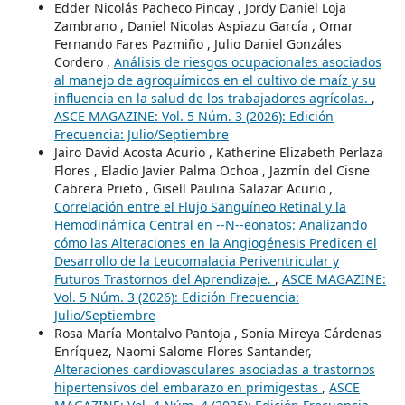
Edder Nicolás Pacheco Pincay , Jordy Daniel Loja
Zambrano , Daniel Nicolas Aspiazu García , Omar
Fernando Fares Pazmiño , Julio Daniel Gonzáles
Cordero ,
Análisis de riesgos ocupacionales asociados
al manejo de agroquímicos en el cultivo de maíz y su
influencia en la salud de los trabajadores agrícolas.
,
ASCE MAGAZINE: Vol. 5 Núm. 3 (2026): Edición
Frecuencia: Julio/Septiembre
Jairo David Acosta Acurio , Katherine Elizabeth Perlaza
Flores , Eladio Javier Palma Ochoa , Jazmín del Cisne
Cabrera Prieto , Gisell Paulina Salazar Acurio ,
Correlación entre el Flujo Sanguíneo Retinal y la
Hemodinámica Central en --N--eonatos: Analizando
cómo las Alteraciones en la Angiogénesis Predicen el
Desarrollo de la Leucomalacia Periventricular y
Futuros Trastornos del Aprendizaje.
,
ASCE MAGAZINE:
Vol. 5 Núm. 3 (2026): Edición Frecuencia:
Julio/Septiembre
Rosa María Montalvo Pantoja , Sonia Mireya Cárdenas
Enríquez, Naomi Salome Flores Santander,
Alteraciones cardiovasculares asociadas a trastornos
hipertensivos del embarazo en primigestas
,
ASCE