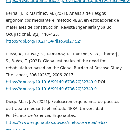
https://revistapublicando.org/revista/index.php/crv/article/vie
Bernal, J., & Martínez, M. (2021). Análisis de riesgos
ergonómicos mediante el método REBA en estibadores de
materiales de construcción. Revista Ingeniería y Salud
Ocupacional, 8(2), 110–125.
https://doi.org/10.21134/riiso.v8i2.1521
Cieza, A., Causey, K., Kamenov, K., Hanson, S. W., Chatterji,
S., & Vos, T. (2021). Global estimates of the need for
rehabilitation based on the Global Burden of Disease Study.
The Lancet, 396(10267), 2006–2017.
https://doi.org/10.1016/S0140-6736(20)32340-0
DOI:
https://doi.org/10.1016/S0140-6736(20)32340-0
Diego-Mas, J. A. (2021). Evaluación ergonómica de puestos
de trabajo mediante el método REBA. Universidad
Politécnica de Valencia. Ergonautas.
https://www.ergonautas.upv.es/metodos/reba/reba-
ayuda.php