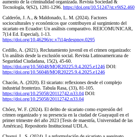
aumento de la criminalidad organizada. Revista Sociedad &
Tecnología, 9(S2), 1281-1296.
https://doi.org/10.51247/st.v9iS2.460
Calderón, J. A., & Maldonado, L. M. (2024). Factores
socioculturales y económicos que contribuyen al surgimiento del
sicariato en Ecuador: Un análisis comparativo. REICOMUNICAR,
7(14 Ed. Especial), 1-13.
https://doi.org/10.46296/rc.v7i14edespnov.0295
Cedillo, A. (2021). Reclutamiento juvenil en el crimen organizado:
Un análisis desde la exclusión social. Revista Latinoamericana de
Seguridad Ciudadana, 15(2), 45-60.
https://doi.org/10.56048/MQR20225.9.4.2025.e1246
DOI:
https://doi.org/10.56048/MQR20225.9.4.2025.e1246
Chacón, A. (2020). El sicariato: reflexiones desde el complejo
industrial fronterizo. Tabula Rasa, (33), 81-105.
https://doi.org/10.25058/20112742.n33.04
DOI:
https://doi.org/10.25058/20112742.n33.04
Chóez, W. F. (2024). El delito de sicariato como expresión del
crimen organizado y su presencia en la ciudad de Guayaquil en el
primer trimestre del año 2023 [Tesis de maestría, Universidad de las
Américas]. Repositorio Institucional UDLA.
Chuqui, L. S. (2024). La reformulación de sicariato a asesinato