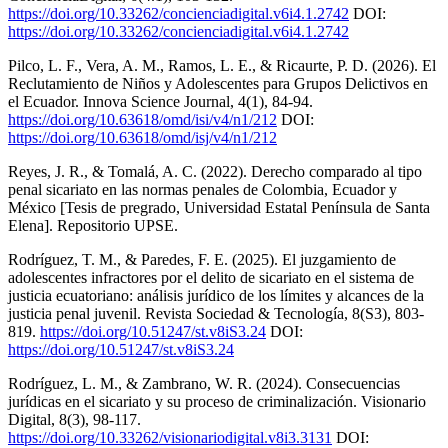
https://doi.org/10.33262/concienciadigital.v6i4.1.2742
DOI:
https://doi.org/10.33262/concienciadigital.v6i4.1.2742
Pilco, L. F., Vera, A. M., Ramos, L. E., & Ricaurte, P. D. (2026). El
Reclutamiento de Niños y Adolescentes para Grupos Delictivos en
el Ecuador. Innova Science Journal, 4(1), 84-94.
https://doi.org/10.63618/omd/isi/v4/n1/212
DOI:
https://doi.org/10.63618/omd/isj/v4/n1/212
Reyes, J. R., & Tomalá, A. C. (2022). Derecho comparado al tipo
penal sicariato en las normas penales de Colombia, Ecuador y
México [Tesis de pregrado, Universidad Estatal Península de Santa
Elena]. Repositorio UPSE.
Rodríguez, T. M., & Paredes, F. E. (2025). El juzgamiento de
adolescentes infractores por el delito de sicariato en el sistema de
justicia ecuatoriano: análisis jurídico de los límites y alcances de la
justicia penal juvenil. Revista Sociedad & Tecnología, 8(S3), 803-
819.
https://doi.org/10.51247/st.v8iS3.24
DOI:
https://doi.org/10.51247/st.v8iS3.24
Rodríguez, L. M., & Zambrano, W. R. (2024). Consecuencias
jurídicas en el sicariato y su proceso de criminalización. Visionario
Digital, 8(3), 98-117.
https://doi.org/10.33262/visionariodigital.v8i3.3131
DOI: