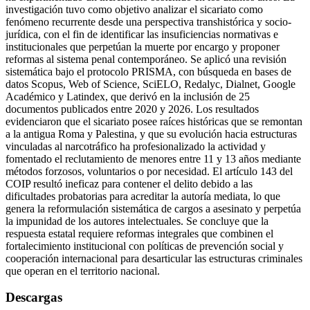
investigación tuvo como objetivo analizar el sicariato como
fenómeno recurrente desde una perspectiva transhistórica y socio-
jurídica, con el fin de identificar las insuficiencias normativas e
institucionales que perpetúan la muerte por encargo y proponer
reformas al sistema penal contemporáneo. Se aplicó una revisión
sistemática bajo el protocolo PRISMA, con búsqueda en bases de
datos Scopus, Web of Science, SciELO, Redalyc, Dialnet, Google
Académico y Latindex, que derivó en la inclusión de 25
documentos publicados entre 2020 y 2026. Los resultados
evidenciaron que el sicariato posee raíces históricas que se remontan
a la antigua Roma y Palestina, y que su evolución hacia estructuras
vinculadas al narcotráfico ha profesionalizado la actividad y
fomentado el reclutamiento de menores entre 11 y 13 años mediante
métodos forzosos, voluntarios o por necesidad. El artículo 143 del
COIP resultó ineficaz para contener el delito debido a las
dificultades probatorias para acreditar la autoría mediata, lo que
genera la reformulación sistemática de cargos a asesinato y perpetúa
la impunidad de los autores intelectuales. Se concluye que la
respuesta estatal requiere reformas integrales que combinen el
fortalecimiento institucional con políticas de prevención social y
cooperación internacional para desarticular las estructuras criminales
que operan en el territorio nacional.
Descargas