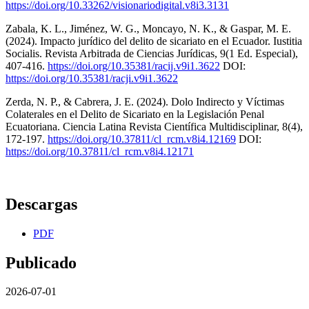
https://doi.org/10.33262/visionariodigital.v8i3.3131
Zabala, K. L., Jiménez, W. G., Moncayo, N. K., & Gaspar, M. E.
(2024). Impacto jurídico del delito de sicariato en el Ecuador. Iustitia
Socialis. Revista Arbitrada de Ciencias Jurídicas, 9(1 Ed. Especial),
407-416.
https://doi.org/10.35381/racij.v9i1.3622
DOI:
https://doi.org/10.35381/racji.v9i1.3622
Zerda, N. P., & Cabrera, J. E. (2024). Dolo Indirecto y Víctimas
Colaterales en el Delito de Sicariato en la Legislación Penal
Ecuatoriana. Ciencia Latina Revista Científica Multidisciplinar, 8(4),
172-197.
https://doi.org/10.37811/cl_rcm.v8i4.12169
DOI:
https://doi.org/10.37811/cl_rcm.v8i4.12171
Descargas
PDF
Publicado
2026-07-01