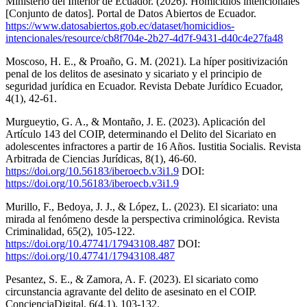
Ministerio del Interior de Ecuador. (2026). Homicidios intencionales
[Conjunto de datos]. Portal de Datos Abiertos de Ecuador.
https://www.datosabiertos.gob.ec/dataset/homicidios-
intencionales/resource/cb8f704e-2b27-4d7f-9431-d40c4e27fa48
Moscoso, H. E., & Proaño, G. M. (2021). La híper positivización
penal de los delitos de asesinato y sicariato y el principio de
seguridad jurídica en Ecuador. Revista Debate Jurídico Ecuador,
4(1), 42-61.
Murgueytio, G. A., & Montaño, J. E. (2023). Aplicación del
Artículo 143 del COIP, determinando el Delito del Sicariato en
adolescentes infractores a partir de 16 Años. Iustitia Socialis. Revista
Arbitrada de Ciencias Jurídicas, 8(1), 46-60.
https://doi.org/10.56183/iberoecb.v3i1.9
DOI:
https://doi.org/10.56183/iberoecb.v3i1.9
Murillo, F., Bedoya, J. J., & López, L. (2023). El sicariato: una
mirada al fenómeno desde la perspectiva criminológica. Revista
Criminalidad, 65(2), 105-122.
https://doi.org/10.47741/17943108.487
DOI:
https://doi.org/10.47741/17943108.487
Pesantez, S. E., & Zamora, A. F. (2023). El sicariato como
circunstancia agravante del delito de asesinato en el COIP.
ConcienciaDigital, 6(4.1), 103-132.