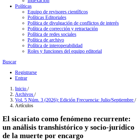
Indexación
Políticas
Equipo de revisores científicos
Políticas Editoriales
Política de divulgación de conflictos de interés
Política de corrección y retractación
Política de redes sociales
Política de archivo
Política de interoperabilidad
Roles y funciones del equipo editorial
Buscar
Registrarse
Entrar
Inicio
/
Archivos
/
Vol. 5 Núm. 3 (2026): Edición Frecuencia: Julio/Septiembre
/
Artículos
El sicariato como fenómeno recurrente:
un análisis transhistórico y socio-jurídico
de la muerte por encargo