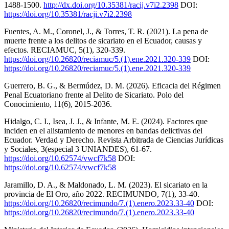
1488-1500.
http://dx.doi.org/10.35381/racij.v7i2.2398
DOI:
https://doi.org/10.35381/racji.v7i2.2398
Fuentes, A. M., Coronel, J., & Torres, T. R. (2021). La pena de
muerte frente a los delitos de sicariato en el Ecuador, causas y
efectos. RECIAMUC, 5(1), 320-339.
https://doi.org/10.26820/reciamuc/5.(1).ene.2021.320-339
DOI:
https://doi.org/10.26820/reciamuc/5.(1).ene.2021.320-339
Guerrero, B. G., & Bermúdez, D. M. (2026). Eficacia del Régimen
Penal Ecuatoriano frente al Delito de Sicariato. Polo del
Conocimiento, 11(6), 2015-2036.
Hidalgo, C. I., Isea, J. J., & Infante, M. E. (2024). Factores que
inciden en el alistamiento de menores en bandas delictivas del
Ecuador. Verdad y Derecho. Revista Arbitrada de Ciencias Jurídicas
y Sociales, 3(especial 3 UNIANDES), 61-67.
https://doi.org/10.62574/vwcf7k58
DOI:
https://doi.org/10.62574/vwcf7k58
Jaramillo, D. A., & Maldonado, L. M. (2023). El sicariato en la
provincia de El Oro, año 2022. RECIMUNDO, 7(1), 33-40.
https://doi.org/10.26820/recimundo/7.(1).enero.2023.33-40
DOI:
https://doi.org/10.26820/recimundo/7.(1).enero.2023.33-40