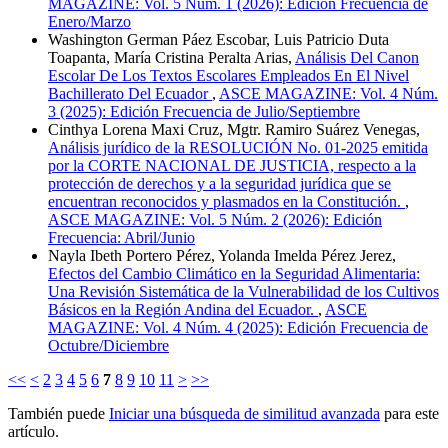
MAGAZINE: Vol. 5 Núm. 1 (2026): Edición Frecuencia de
Enero/Marzo
Washington German Páez Escobar, Luis Patricio Duta
Toapanta, María Cristina Peralta Arias,
Análisis Del Canon
Escolar De Los Textos Escolares Empleados En El Nivel
Bachillerato Del Ecuador
,
ASCE MAGAZINE: Vol. 4 Núm.
3 (2025): Edición Frecuencia de Julio/Septiembre
Cinthya Lorena Maxi Cruz, Mgtr. Ramiro Suárez Venegas,
Análisis jurídico de la RESOLUCIÓN No. 01-2025 emitida
por la CORTE NACIONAL DE JUSTICIA, respecto a la
protección de derechos y a la seguridad jurídica que se
encuentran reconocidos y plasmados en la Constitución.
,
ASCE MAGAZINE: Vol. 5 Núm. 2 (2026): Edición
Frecuencia: Abril/Junio
Nayla Ibeth Portero Pérez, Yolanda Imelda Pérez Jerez,
Efectos del Cambio Climático en la Seguridad Alimentaria:
Una Revisión Sistemática de la Vulnerabilidad de los Cultivos
Básicos en la Región Andina del Ecuador.
,
ASCE
MAGAZINE: Vol. 4 Núm. 4 (2025): Edición Frecuencia de
Octubre/Diciembre
<<
<
2
3
4
5
6
7
8
9
10
11
>
>>
También puede
Iniciar una búsqueda de similitud avanzada
para este
artículo.