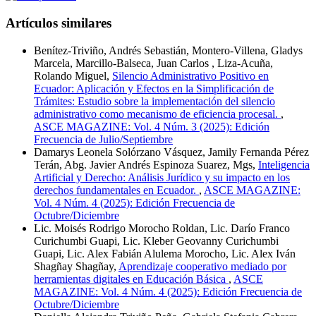
Artículos similares
Benítez-Triviño, Andrés Sebastián, Montero-Villena, Gladys
Marcela, Marcillo-Balseca, Juan Carlos , Liza-Acuña,
Rolando Miguel,
Silencio Administrativo Positivo en
Ecuador: Aplicación y Efectos en la Simplificación de
Trámites: Estudio sobre la implementación del silencio
administrativo como mecanismo de eficiencia procesal.
,
ASCE MAGAZINE: Vol. 4 Núm. 3 (2025): Edición
Frecuencia de Julio/Septiembre
Damarys Leonela Solórzano Vásquez, Jamily Fernanda Pérez
Terán, Abg. Javier Andrés Espinoza Suarez, Mgs,
Inteligencia
Artificial y Derecho: Análisis Jurídico y su impacto en los
derechos fundamentales en Ecuador.
,
ASCE MAGAZINE:
Vol. 4 Núm. 4 (2025): Edición Frecuencia de
Octubre/Diciembre
Lic. Moisés Rodrigo Morocho Roldan, Lic. Darío Franco
Curichumbi Guapi, Lic. Kleber Geovanny Curichumbi
Guapi, Lic. Alex Fabián Alulema Morocho, Lic. Alex Iván
Shagñay Shagñay,
Aprendizaje cooperativo mediado por
herramientas digitales en Educación Básica
,
ASCE
MAGAZINE: Vol. 4 Núm. 4 (2025): Edición Frecuencia de
Octubre/Diciembre