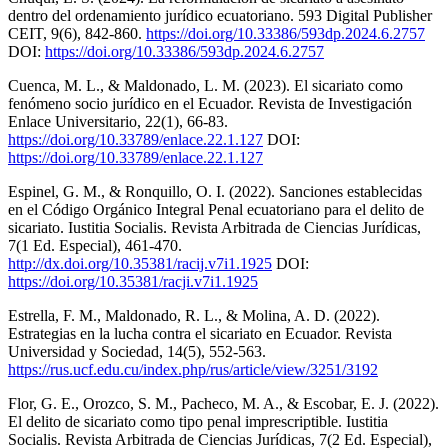
dentro del ordenamiento jurídico ecuatoriano. 593 Digital Publisher
CEIT, 9(6), 842-860.
https://doi.org/10.33386/593dp.2024.6.2757
DOI:
https://doi.org/10.33386/593dp.2024.6.2757
Cuenca, M. L., & Maldonado, L. M. (2023). El sicariato como
fenómeno socio jurídico en el Ecuador. Revista de Investigación
Enlace Universitario, 22(1), 66-83.
https://doi.org/10.33789/enlace.22.1.127
DOI:
https://doi.org/10.33789/enlace.22.1.127
Espinel, G. M., & Ronquillo, O. I. (2022). Sanciones establecidas
en el Código Orgánico Integral Penal ecuatoriano para el delito de
sicariato. Iustitia Socialis. Revista Arbitrada de Ciencias Jurídicas,
7(1 Ed. Especial), 461-470.
http://dx.doi.org/10.35381/racij.v7i1.1925
DOI:
https://doi.org/10.35381/racji.v7i1.1925
Estrella, F. M., Maldonado, R. L., & Molina, A. D. (2022).
Estrategias en la lucha contra el sicariato en Ecuador. Revista
Universidad y Sociedad, 14(5), 552-563.
https://rus.ucf.edu.cu/index.php/rus/article/view/3251/3192
Flor, G. E., Orozco, S. M., Pacheco, M. A., & Escobar, E. J. (2022).
El delito de sicariato como tipo penal imprescriptible. Iustitia
Socialis. Revista Arbitrada de Ciencias Jurídicas, 7(2 Ed. Especial),