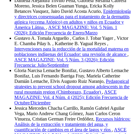
Daniella Alejandra Triviño Peña, Gabriela Stefania Cabrera
Moreno, Jessica Belen Guaman Yunga, Ericka Kolly
Betances Vasquez, Jairo David Acosta Acurio,
Epidemiología
y directrices consensuadas para el tratamiento de la dermatitis
atópica (eccema Atópico) en adultos y niños en Ecuador y
Ámerica Látina.
,
ASCE MAGAZINE: Vol. 5 Núm. 1
(2026): Edición Frecuencia de Enero/Marzo
Gustavo A. Tomala Arguello , Carlos J. Tobar Yager , Victor
E. Chamba Pilay h. , Katherine B. Yagual Reyes ,
Intervenciones para la reducción de la mortalidad materna en
poblaciones indígenas del Ecuador: una revisión de alcance
,
ASCE MAGAZINE: Vol. 5 Núm. 3 (2026): Edición
Frecuencia: Julio/Septiembre
Gloria Narcisa Lemache Bonifaz, Gustavo Alberto Lemache
Bonifaz, Luis Fernando Barriga Fray, Mariela Catherine
Damián Lemache, Elvis Augusto Ruiz Naranjo,
Pedagogical
strategies to prevent school dropout among adolescents in the
rural mountain region (Chimborazo, Ecuador)
,
ASCE
MAGAZINE: Vol. 4 Núm. 4 (2025): Edición Frecuencia de
Octubre/Diciembre
Jessica Mercedes Chacha Carrillo, Ramón Gabriel Aguilar
Vega, Mario Andrew Chang Gómez, Juan Carlos Ceron
Vinueza, Cristian German Freire Ordóñez,
Recursos hídricos:
Análisis de la extracción y tratamiento del agua, y
cuantificación de cambios en el área de lagos y ríos
,
ASCE