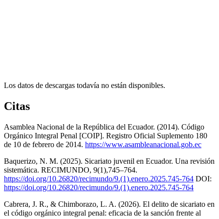
Los datos de descargas todavía no están disponibles.
Citas
Asamblea Nacional de la República del Ecuador. (2014). Código
Orgánico Integral Penal [COIP]. Registro Oficial Suplemento 180
de 10 de febrero de 2014.
https://www.asambleanacional.gob.ec
Baquerizo, N. M. (2025). Sicariato juvenil en Ecuador. Una revisión
sistemática. RECIMUNDO, 9(1),745–764.
https://doi.org/10.26820/recimundo/9.(1).enero.2025.745-764
DOI:
https://doi.org/10.26820/recimundo/9.(1).enero.2025.745-764
Cabrera, J. R., & Chimborazo, L. A. (2026). El delito de sicariato en
el código orgánico integral penal: eficacia de la sanción frente al