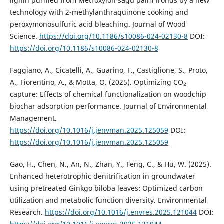
lignin purified from Metroxylon sagu palm fronds by a new
technology with 2-methylanthraquinone cooking and
peroxymonosulfuric acid bleaching. Journal of Wood
Science.
https://doi.org/10.1186/s10086-024-02130-8
DOI:
https://doi.org/10.1186/s10086-024-02130-8
Faggiano, A., Cicatelli, A., Guarino, F., Castiglione, S., Proto,
A., Fiorentino, A., & Motta, O. (2025). Optimizing CO₂
capture: Effects of chemical functionalization on woodchip
biochar adsorption performance. Journal of Environmental
Management.
https://doi.org/10.1016/j.jenvman.2025.125059
DOI:
https://doi.org/10.1016/j.jenvman.2025.125059
Gao, H., Chen, N., An, N., Zhan, Y., Feng, C., & Hu, W. (2025).
Enhanced heterotrophic denitrification in groundwater
using pretreated Ginkgo biloba leaves: Optimized carbon
utilization and metabolic function diversity. Environmental
Research.
https://doi.org/10.1016/j.envres.2025.121044
DOI: