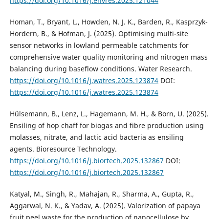
https://doi.org/10.1016/j.envres.2025.121044
Homan, T., Bryant, L., Howden, N. J. K., Barden, R., Kasprzyk-
Hordern, B., & Hofman, J. (2025). Optimising multi-site
sensor networks in lowland permeable catchments for
comprehensive water quality monitoring and nitrogen mass
balancing during baseflow conditions. Water Research.
https://doi.org/10.1016/j.watres.2025.123874
DOI:
https://doi.org/10.1016/j.watres.2025.123874
Hülsemann, B., Lenz, L., Hagemann, M. H., & Born, U. (2025).
Ensiling of hop chaff for biogas and fibre production using
molasses, nitrate, and lactic acid bacteria as ensiling
agents. Bioresource Technology.
https://doi.org/10.1016/j.biortech.2025.132867
DOI:
https://doi.org/10.1016/j.biortech.2025.132867
Katyal, M., Singh, R., Mahajan, R., Sharma, A., Gupta, R.,
Aggarwal, N. K., & Yadav, A. (2025). Valorization of papaya
fruit peel waste for the production of nanocellulose by