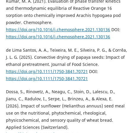
Kumar, M. A. (2021). Evaluation of phase transfer kinetics
and thermodynamic equilibria of Reactive Orange 16
sorption onto chemically improved Arachis hypogaea pod
powder. Chemosphere.
https://doi.org/10.1016/j.chemosphere.2021.130136
DOI:
https://doi.org/10.1016/j.chemosphere.2021.130136
de Lima Santos, A. A., Teixeira, M. E., Silveira, P. G., & Corrêa,
J. L. G. (2025). Convective drying of papaya seeds: Impact of
ethanol pretreatment. Journal of Food Science.
https://doi.org/10.1111/1750-3841.70721
DOI:
https://doi.org/10.1111/1750-3841.70721
Dossa, S., Rinovetz, A., Neagu, C., Stoin, D., Lalescu, D.,
Jianu, C., Radulov, I., Serpe, L., Brinzeu, A., & Alexa, E.
(2026). Impact of sunflower (Helianthus annuus) seed meal
use on the nutritional, phytochemical, rheological,
physicochemical, and sensory quality of wheat bread.
Applied Sciences (Switzerland).