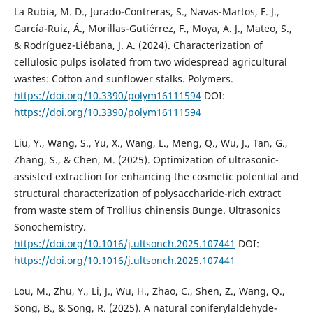
La Rubia, M. D., Jurado-Contreras, S., Navas-Martos, F. J.,
García-Ruiz, Á., Morillas-Gutiérrez, F., Moya, A. J., Mateo, S.,
& Rodríguez-Liébana, J. A. (2024). Characterization of
cellulosic pulps isolated from two widespread agricultural
wastes: Cotton and sunflower stalks. Polymers.
https://doi.org/10.3390/polym16111594
DOI:
https://doi.org/10.3390/polym16111594
Liu, Y., Wang, S., Yu, X., Wang, L., Meng, Q., Wu, J., Tan, G.,
Zhang, S., & Chen, M. (2025). Optimization of ultrasonic-
assisted extraction for enhancing the cosmetic potential and
structural characterization of polysaccharide-rich extract
from waste stem of Trollius chinensis Bunge. Ultrasonics
Sonochemistry.
https://doi.org/10.1016/j.ultsonch.2025.107441
DOI:
https://doi.org/10.1016/j.ultsonch.2025.107441
Lou, M., Zhu, Y., Li, J., Wu, H., Zhao, C., Shen, Z., Wang, Q.,
Song, B., & Song, R. (2025). A natural coniferylaldehyde-