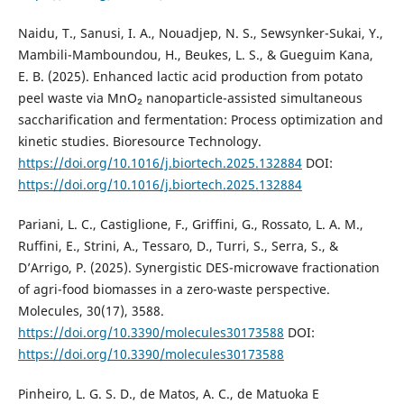
Naidu, T., Sanusi, I. A., Nouadjep, N. S., Sewsynker-Sukai, Y.,
Mambili-Mamboundou, H., Beukes, L. S., & Gueguim Kana,
E. B. (2025). Enhanced lactic acid production from potato
peel waste via MnO₂ nanoparticle-assisted simultaneous
saccharification and fermentation: Process optimization and
kinetic studies. Bioresource Technology.
https://doi.org/10.1016/j.biortech.2025.132884
DOI:
https://doi.org/10.1016/j.biortech.2025.132884
Pariani, L. C., Castiglione, F., Griffini, G., Rossato, L. A. M.,
Ruffini, E., Strini, A., Tessaro, D., Turri, S., Serra, S., &
D’Arrigo, P. (2025). Synergistic DES-microwave fractionation
of agri-food biomasses in a zero-waste perspective.
Molecules, 30(17), 3588.
https://doi.org/10.3390/molecules30173588
DOI:
https://doi.org/10.3390/molecules30173588
Pinheiro, L. G. S. D., de Matos, A. C., de Matuoka E