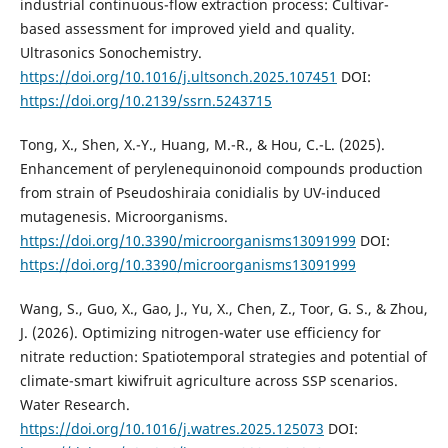
industrial continuous-flow extraction process: Cultivar-
based assessment for improved yield and quality.
Ultrasonics Sonochemistry.
https://doi.org/10.1016/j.ultsonch.2025.107451
DOI:
https://doi.org/10.2139/ssrn.5243715
Tong, X., Shen, X.-Y., Huang, M.-R., & Hou, C.-L. (2025).
Enhancement of perylenequinonoid compounds production
from strain of Pseudoshiraia conidialis by UV-induced
mutagenesis. Microorganisms.
https://doi.org/10.3390/microorganisms13091999
DOI:
https://doi.org/10.3390/microorganisms13091999
Wang, S., Guo, X., Gao, J., Yu, X., Chen, Z., Toor, G. S., & Zhou,
J. (2026). Optimizing nitrogen-water use efficiency for
nitrate reduction: Spatiotemporal strategies and potential of
climate-smart kiwifruit agriculture across SSP scenarios.
Water Research.
https://doi.org/10.1016/j.watres.2025.125073
DOI: