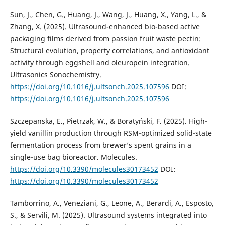
Sun, J., Chen, G., Huang, J., Wang, J., Huang, X., Yang, L., &
Zhang, X. (2025). Ultrasound-enhanced bio-based active
packaging films derived from passion fruit waste pectin:
Structural evolution, property correlations, and antioxidant
activity through eggshell and oleuropein integration.
Ultrasonics Sonochemistry.
https://doi.org/10.1016/j.ultsonch.2025.107596
DOI:
https://doi.org/10.1016/j.ultsonch.2025.107596
Szczepanska, E., Pietrzak, W., & Boratyński, F. (2025). High-
yield vanillin production through RSM-optimized solid-state
fermentation process from brewer’s spent grains in a
single-use bag bioreactor. Molecules.
https://doi.org/10.3390/molecules30173452
DOI:
https://doi.org/10.3390/molecules30173452
Tamborrino, A., Veneziani, G., Leone, A., Berardi, A., Esposto,
S., & Servili, M. (2025). Ultrasound systems integrated into