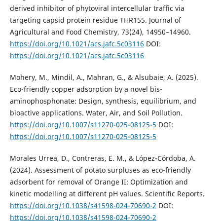
derived inhibitor of phytoviral intercellular traffic via
targeting capsid protein residue THR155. Journal of
Agricultural and Food Chemistry, 73(24), 14950–14960.
https://doi.org/10.1021/acs.jafc.5c03116
DOI:
https://doi.org/10.1021/acs.jafc.5c03116
Mohery, M., Mindil, A., Mahran, G., & Alsubaie, A. (2025).
Eco-friendly copper adsorption by a novel bis-
aminophosphonate: Design, synthesis, equilibrium, and
bioactive applications. Water, Air, and Soil Pollution.
https://doi.org/10.1007/s11270-025-08125-5
DOI:
https://doi.org/10.1007/s11270-025-08125-5
Morales Urrea, D., Contreras, E. M., & López-Córdoba, A.
(2024). Assessment of potato surpluses as eco-friendly
adsorbent for removal of Orange II: Optimization and
kinetic modelling at different pH values. Scientific Reports.
https://doi.org/10.1038/s41598-024-70690-2
DOI:
https://doi.org/10.1038/s41598-024-70690-2