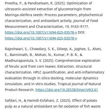
Preetha, P., & Pandiselvam, R. (2025). Optimization of
ultrasonic-assisted extraction of glucomoringin from
Moringa oleifera seeds: Process parameters, phytochemical
characterization, and antioxidant activity. Journal of Food
Measurement and Characterization, 19, 9163–9177.
https://doi.org/10.1007/s11694-025-03578-y
DOI:
https://doi.org/10.1007/s11694-025-03578-y
Rajeshwari, S., Chowdary, S. K., Dileep, A., Joghee, S., Alves,
E., Bannimath, B., Mohan, N., Kumar, P. B. R., &
Madhunapantula, S. V. (2025). Comprehensive exploration
of ferulic acid from corn leaves: Extraction, structural
characterization, HPLC quantification, and anti-inflammatory
evaluation through in silico docking, molecular dynamics
simulation, and in vitro studies. Tropical Journal of Natural
Product Research.
https://doi.org/10.26538/tjnpr/v9i3.61
Safdari, H., & Hamidi-Esfahani, Z. (2025). Effect of potato
pulp as a natural antioxidant on fat oxidation of fish waste