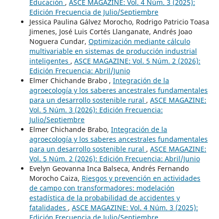
Educación
,
ASCE MAGAZINE: Vol. 4 Núm. 3 (2025):
Edición Frecuencia de Julio/Septiembre
Jessica Paulina Gálvez Morocho, Rodrigo Patricio Toasa
Jimenes, José Luis Cortés Llanganate, Andrés Joao
Noguera Cundar,
Optimización mediante cálculo
multivariable en sistemas de producción industrial
inteligentes
,
ASCE MAGAZINE: Vol. 5 Núm. 2 (2026):
Edición Frecuencia: Abril/Junio
Elmer Chichande Brabo ,
Integración de la
agroecología y los saberes ancestrales fundamentales
para un desarrollo sostenible rural
,
ASCE MAGAZINE:
Vol. 5 Núm. 3 (2026): Edición Frecuencia:
Julio/Septiembre
Elmer Chichande Brabo,
Integración de la
agroecología y los saberes ancestrales fundamentales
para un desarrollo sostenible rural
,
ASCE MAGAZINE:
Vol. 5 Núm. 2 (2026): Edición Frecuencia: Abril/Junio
Evelyn Geovanna Inca Balseca, Andrés Fernando
Morocho Caiza,
Riesgos y prevención en actividades
de campo con transformadores: modelación
estadística de la probabilidad de accidentes y
fatalidades
,
ASCE MAGAZINE: Vol. 4 Núm. 3 (2025):
Edición Frecuencia de Julio/Septiembre