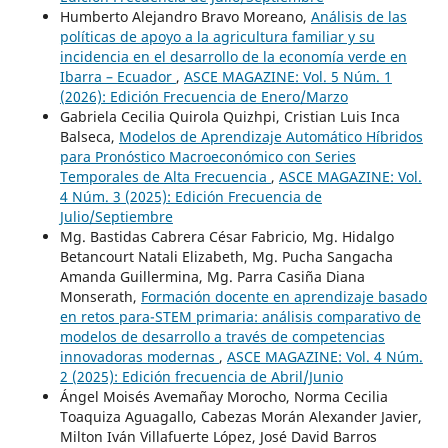
Humberto Alejandro Bravo Moreano,
Análisis de las
políticas de apoyo a la agricultura familiar y su
incidencia en el desarrollo de la economía verde en
Ibarra – Ecuador
,
ASCE MAGAZINE: Vol. 5 Núm. 1
(2026): Edición Frecuencia de Enero/Marzo
Gabriela Cecilia Quirola Quizhpi, Cristian Luis Inca
Balseca,
Modelos de Aprendizaje Automático Híbridos
para Pronóstico Macroeconómico con Series
Temporales de Alta Frecuencia
,
ASCE MAGAZINE: Vol.
4 Núm. 3 (2025): Edición Frecuencia de
Julio/Septiembre
Mg. Bastidas Cabrera César Fabricio, Mg. Hidalgo
Betancourt Natali Elizabeth, Mg. Pucha Sangacha
Amanda Guillermina, Mg. Parra Casiña Diana
Monserath,
Formación docente en aprendizaje basado
en retos para-STEM primaria: análisis comparativo de
modelos de desarrollo a través de competencias
innovadoras modernas
,
ASCE MAGAZINE: Vol. 4 Núm.
2 (2025): Edición frecuencia de Abril/Junio
Ángel Moisés Avemañay Morocho, Norma Cecilia
Toaquiza Aguagallo, Cabezas Morán Alexander Javier,
Milton Iván Villafuerte López, José David Barros