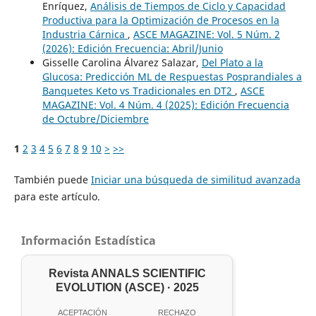
Enríquez,
Análisis de Tiempos de Ciclo y Capacidad
Productiva para la Optimización de Procesos en la
Industria Cárnica
,
ASCE MAGAZINE: Vol. 5 Núm. 2
(2026): Edición Frecuencia: Abril/Junio
Gisselle Carolina Álvarez Salazar,
Del Plato a la
Glucosa: Predicción ML de Respuestas Posprandiales a
Banquetes Keto vs Tradicionales en DT2
,
ASCE
MAGAZINE: Vol. 4 Núm. 4 (2025): Edición Frecuencia
de Octubre/Diciembre
1
2
3
4
5
6
7
8
9
10
>
>>
También puede
Iniciar una búsqueda de similitud avanzada
para este artículo.
Información Estadística
Revista ANNALS SCIENTIFIC
EVOLUTION (ASCE) · 2025
ACEPTACIÓN
RECHAZO