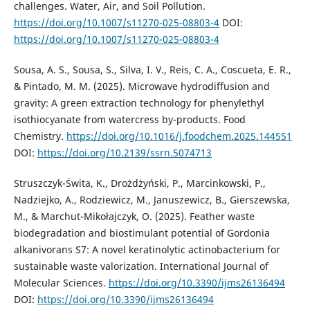
challenges. Water, Air, and Soil Pollution.
https://doi.org/10.1007/s11270-025-08803-4
DOI:
https://doi.org/10.1007/s11270-025-08803-4
Sousa, A. S., Sousa, S., Silva, I. V., Reis, C. A., Coscueta, E. R.,
& Pintado, M. M. (2025). Microwave hydrodiffusion and
gravity: A green extraction technology for phenylethyl
isothiocyanate from watercress by-products. Food
Chemistry.
https://doi.org/10.1016/j.foodchem.2025.144551
DOI:
https://doi.org/10.2139/ssrn.5074713
Struszczyk-Świta, K., Drożdżyński, P., Marcinkowski, P.,
Nadziejko, A., Rodziewicz, M., Januszewicz, B., Gierszewska,
M., & Marchut-Mikołajczyk, O. (2025). Feather waste
biodegradation and biostimulant potential of Gordonia
alkanivorans S7: A novel keratinolytic actinobacterium for
sustainable waste valorization. International Journal of
Molecular Sciences.
https://doi.org/10.3390/ijms26136494
DOI:
https://doi.org/10.3390/ijms26136494