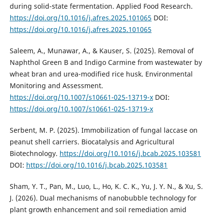
during solid-state fermentation. Applied Food Research.
https://doi.org/10.1016/j.afres.2025.101065
DOI:
https://doi.org/10.1016/j.afres.2025.101065
Saleem, A., Munawar, A., & Kauser, S. (2025). Removal of
Naphthol Green B and Indigo Carmine from wastewater by
wheat bran and urea-modified rice husk. Environmental
Monitoring and Assessment.
https://doi.org/10.1007/s10661-025-13719-x
DOI:
https://doi.org/10.1007/s10661-025-13719-x
Serbent, M. P. (2025). Immobilization of fungal laccase on
peanut shell carriers. Biocatalysis and Agricultural
Biotechnology.
https://doi.org/10.1016/j.bcab.2025.103581
DOI:
https://doi.org/10.1016/j.bcab.2025.103581
Sham, Y. T., Pan, M., Luo, L., Ho, K. C. K., Yu, J. Y. N., & Xu, S.
J. (2026). Dual mechanisms of nanobubble technology for
plant growth enhancement and soil remediation amid