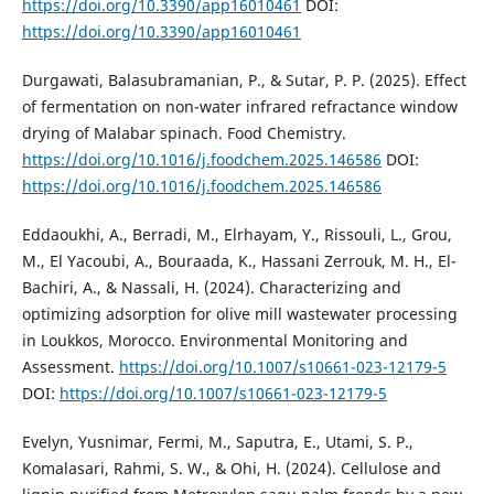
https://doi.org/10.3390/app16010461
DOI:
https://doi.org/10.3390/app16010461
Durgawati, Balasubramanian, P., & Sutar, P. P. (2025). Effect
of fermentation on non-water infrared refractance window
drying of Malabar spinach. Food Chemistry.
https://doi.org/10.1016/j.foodchem.2025.146586
DOI:
https://doi.org/10.1016/j.foodchem.2025.146586
Eddaoukhi, A., Berradi, M., Elrhayam, Y., Rissouli, L., Grou,
M., El Yacoubi, A., Bouraada, K., Hassani Zerrouk, M. H., El-
Bachiri, A., & Nassali, H. (2024). Characterizing and
optimizing adsorption for olive mill wastewater processing
in Loukkos, Morocco. Environmental Monitoring and
Assessment.
https://doi.org/10.1007/s10661-023-12179-5
DOI:
https://doi.org/10.1007/s10661-023-12179-5
Evelyn, Yusnimar, Fermi, M., Saputra, E., Utami, S. P.,
Komalasari, Rahmi, S. W., & Ohi, H. (2024). Cellulose and