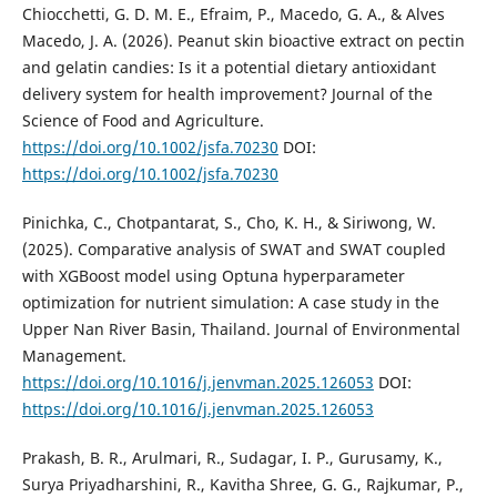
Chiocchetti, G. D. M. E., Efraim, P., Macedo, G. A., & Alves
Macedo, J. A. (2026). Peanut skin bioactive extract on pectin
and gelatin candies: Is it a potential dietary antioxidant
delivery system for health improvement? Journal of the
Science of Food and Agriculture.
https://doi.org/10.1002/jsfa.70230
DOI:
https://doi.org/10.1002/jsfa.70230
Pinichka, C., Chotpantarat, S., Cho, K. H., & Siriwong, W.
(2025). Comparative analysis of SWAT and SWAT coupled
with XGBoost model using Optuna hyperparameter
optimization for nutrient simulation: A case study in the
Upper Nan River Basin, Thailand. Journal of Environmental
Management.
https://doi.org/10.1016/j.jenvman.2025.126053
DOI:
https://doi.org/10.1016/j.jenvman.2025.126053
Prakash, B. R., Arulmari, R., Sudagar, I. P., Gurusamy, K.,
Surya Priyadharshini, R., Kavitha Shree, G. G., Rajkumar, P.,