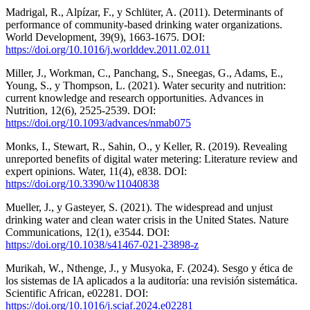
Madrigal, R., Alpízar, F., y Schlüter, A. (2011). Determinants of
performance of community-based drinking water organizations.
World Development, 39(9), 1663-1675. DOI:
https://doi.org/10.1016/j.worlddev.2011.02.011
Miller, J., Workman, C., Panchang, S., Sneegas, G., Adams, E.,
Young, S., y Thompson, L. (2021). Water security and nutrition:
current knowledge and research opportunities. Advances in
Nutrition, 12(6), 2525-2539. DOI:
https://doi.org/10.1093/advances/nmab075
Monks, I., Stewart, R., Sahin, O., y Keller, R. (2019). Revealing
unreported benefits of digital water metering: Literature review and
expert opinions. Water, 11(4), e838. DOI:
https://doi.org/10.3390/w11040838
Mueller, J., y Gasteyer, S. (2021). The widespread and unjust
drinking water and clean water crisis in the United States. Nature
Communications, 12(1), e3544. DOI:
https://doi.org/10.1038/s41467-021-23898-z
Murikah, W., Nthenge, J., y Musyoka, F. (2024). Sesgo y ética de
los sistemas de IA aplicados a la auditoría: una revisión sistemática.
Scientific African, e02281. DOI:
https://doi.org/10.1016/j.sciaf.2024.e02281