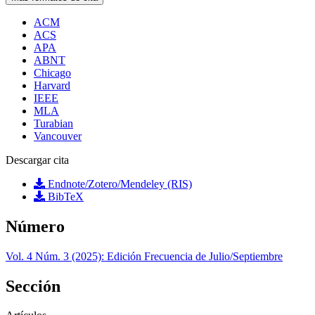
ACM
ACS
APA
ABNT
Chicago
Harvard
IEEE
MLA
Turabian
Vancouver
Descargar cita
Endnote/Zotero/Mendeley (RIS)
BibTeX
Número
Vol. 4 Núm. 3 (2025): Edición Frecuencia de Julio/Septiembre
Sección