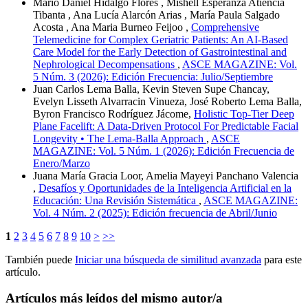
Mario Daniel Hidalgo Flores , Mishell Esperanza Atiencia
Tibanta , Ana Lucía Alarcón Arias , María Paula Salgado
Acosta , Ana Maria Burneo Feijoo ,
Comprehensive
Telemedicine for Complex Geriatric Patients: An AI-Based
Care Model for the Early Detection of Gastrointestinal and
Nephrological Decompensations
,
ASCE MAGAZINE: Vol.
5 Núm. 3 (2026): Edición Frecuencia: Julio/Septiembre
Juan Carlos Lema Balla, Kevin Steven Supe Chancay,
Evelyn Lisseth Alvarracin Vinueza, José Roberto Lema Balla,
Byron Francisco Rodríguez Jácome,
Holistic Top-Tier Deep
Plane Facelift: A Data-Driven Protocol For Predictable Facial
Longevity • The Lema-Balla Approach
,
ASCE
MAGAZINE: Vol. 5 Núm. 1 (2026): Edición Frecuencia de
Enero/Marzo
Juana María Gracia Loor, Amelia Mayeyi Panchano Valencia
,
Desafíos y Oportunidades de la Inteligencia Artificial en la
Educación: Una Revisión Sistemática
,
ASCE MAGAZINE:
Vol. 4 Núm. 2 (2025): Edición frecuencia de Abril/Junio
1
2
3
4
5
6
7
8
9
10
>
>>
También puede
Iniciar una búsqueda de similitud avanzada
para este
artículo.
Artículos más leídos del mismo autor/a