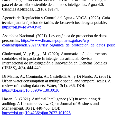
para el desarrollo sostenible de ciudades inteligentes: Agua 4.0.
Ciencias Aplicadas, 12(18), e9174.
Agencia de Regulación y Control del Agua - ARCA. (2023). Guía
técnica para la fijación de tarifas de los servicios de agua potable.
https://bit.ly/4dWwQwb
Asamblea Nacional. (2021). Ley orgánica de protección de datos
personales.
https://www.finanzaspopulares.gob.ec/wp-
content/uploads/2021/07/ley_organica_de_proteccion_de_datos_perso
Chukwuani, V., y Egiyi, M. (2020). Automatización de procesos
contables: el impacto de la inteligencia artificial. Revista
Internacional de Investigación e Innovación en Ciencias Sociales
(IJRISS), 4(8), 444-449.
Di Mauro, A., Cominola, A., Castelletti, A., y Di Nardo, A. (2021).
Urban water consumption at multiple spatial and temporal scales. A
review of existing datasets. Water, 13(1), e36. DOI:
https://doi.org/10.3390/w13010036
Hasan, A. (2021). Artificial Intelligence (AI) in accounting &
auditing: A Literature review. Open Journal of Business and
Management, 10(1), 440-465. DOI:
https://doi.org/10.4236/ojbm.2022.101026