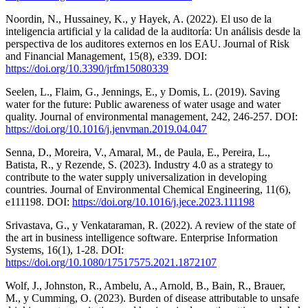
Noordin, N., Hussainey, K., y Hayek, A. (2022). El uso de la
inteligencia artificial y la calidad de la auditoría: Un análisis desde la
perspectiva de los auditores externos en los EAU. Journal of Risk
and Financial Management, 15(8), e339. DOI:
https://doi.org/10.3390/jrfm15080339
Seelen, L., Flaim, G., Jennings, E., y Domis, L. (2019). Saving
water for the future: Public awareness of water usage and water
quality. Journal of environmental management, 242, 246-257. DOI:
https://doi.org/10.1016/j.jenvman.2019.04.047
Senna, D., Moreira, V., Amaral, M., de Paula, E., Pereira, L.,
Batista, R., y Rezende, S. (2023). Industry 4.0 as a strategy to
contribute to the water supply universalization in developing
countries. Journal of Environmental Chemical Engineering, 11(6),
e111198. DOI:
https://doi.org/10.1016/j.jece.2023.111198
Srivastava, G., y Venkataraman, R. (2022). A review of the state of
the art in business intelligence software. Enterprise Information
Systems, 16(1), 1-28. DOI:
https://doi.org/10.1080/17517575.2021.1872107
Wolf, J., Johnston, R., Ambelu, A., Arnold, B., Bain, R., Brauer,
M., y Cumming, O. (2023). Burden of disease attributable to unsafe