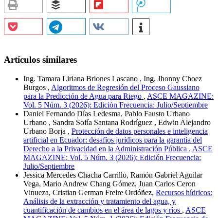
Artículos similares
Ing. Tamara Liriana Briones Lascano , Ing. Jhonny Choez
Burgos ,
Algoritmos de Regresión del Proceso Gaussiano
para la Predicción de Agua para Riego
,
ASCE MAGAZINE:
Vol. 5 Núm. 3 (2026): Edición Frecuencia: Julio/Septiembre
Daniel Fernando Días Ledesma, Pablo Fausto Urbano
Urbano , Sandra Sofía Santana Rodríguez , Edwin Alejandro
Urbano Borja ,
Protección de datos personales e inteligencia
artificial en Ecuador: desafíos jurídicos para la garantía del
Derecho a la Privacidad en la Administración Pública
,
ASCE
MAGAZINE: Vol. 5 Núm. 3 (2026): Edición Frecuencia:
Julio/Septiembre
Jessica Mercedes Chacha Carrillo, Ramón Gabriel Aguilar
Vega, Mario Andrew Chang Gómez, Juan Carlos Ceron
Vinueza, Cristian German Freire Ordóñez,
Recursos hídricos:
Análisis de la extracción y tratamiento del agua, y
cuantificación de cambios en el área de lagos y ríos
,
ASCE