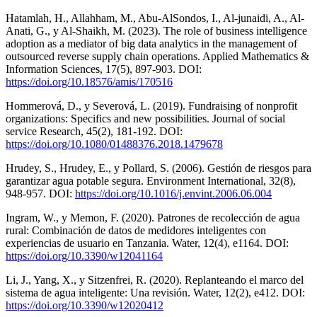
Hatamlah, H., Allahham, M., Abu-AlSondos, I., Al-junaidi, A., Al-
Anati, G., y Al-Shaikh, M. (2023). The role of business intelligence
adoption as a mediator of big data analytics in the management of
outsourced reverse supply chain operations. Applied Mathematics &
Information Sciences, 17(5), 897-903. DOI:
https://doi.org/10.18576/amis/170516
Hommerová, D., y Severová, L. (2019). Fundraising of nonprofit
organizations: Specifics and new possibilities. Journal of social
service Research, 45(2), 181-192. DOI:
https://doi.org/10.1080/01488376.2018.1479678
Hrudey, S., Hrudey, E., y Pollard, S. (2006). Gestión de riesgos para
garantizar agua potable segura. Environment International, 32(8),
948-957. DOI:
https://doi.org/10.1016/j.envint.2006.06.004
Ingram, W., y Memon, F. (2020). Patrones de recolección de agua
rural: Combinación de datos de medidores inteligentes con
experiencias de usuario en Tanzania. Water, 12(4), e1164. DOI:
https://doi.org/10.3390/w12041164
Li, J., Yang, X., y Sitzenfrei, R. (2020). Replanteando el marco del
sistema de agua inteligente: Una revisión. Water, 12(2), e412. DOI:
https://doi.org/10.3390/w12020412