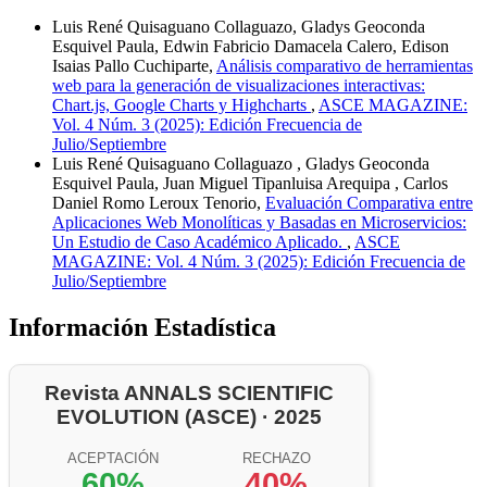
Luis René Quisaguano Collaguazo, Gladys Geoconda
Esquivel Paula, Edwin Fabricio Damacela Calero, Edison
Isaias Pallo Cuchiparte,
Análisis comparativo de herramientas
web para la generación de visualizaciones interactivas:
Chart.js, Google Charts y Highcharts
,
ASCE MAGAZINE:
Vol. 4 Núm. 3 (2025): Edición Frecuencia de
Julio/Septiembre
Luis René Quisaguano Collaguazo , Gladys Geoconda
Esquivel Paula, Juan Miguel Tipanluisa Arequipa , Carlos
Daniel Romo Leroux Tenorio,
Evaluación Comparativa entre
Aplicaciones Web Monolíticas y Basadas en Microservicios:
Un Estudio de Caso Académico Aplicado.
,
ASCE
MAGAZINE: Vol. 4 Núm. 3 (2025): Edición Frecuencia de
Julio/Septiembre
Información Estadística
Revista ANNALS SCIENTIFIC
EVOLUTION (ASCE) · 2025
ACEPTACIÓN
RECHAZO
60%
40%