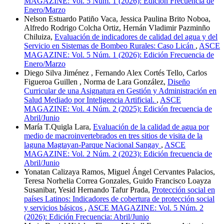
MAGAZINE: Vol. 5 Núm. 1 (2026): Edición Frecuencia de
Enero/Marzo
Nelson Estuardo Patiño Vaca, Jessica Paulina Brito Noboa,
Alfredo Rodrigo Colcha Ortiz, Hernán Vladimir Pazminño
Chiluiza,
Evaluación de indicadores de calidad del agua y del
Servicio en Sistemas de Bombeo Rurales: Caso Licán
,
ASCE
MAGAZINE: Vol. 5 Núm. 1 (2026): Edición Frecuencia de
Enero/Marzo
Diego Silva Jiménez , Fernando Alex Cortés Tello, Carlos
Figueroa Guillen , Norma de Lara González,
Diseño
Curricular de una Asignatura en Gestión y Administración en
Salud Mediado por Inteligencia Artificial.
,
ASCE
MAGAZINE: Vol. 4 Núm. 2 (2025): Edición frecuencia de
Abril/Junio
María T.Quigla Lara,
Evaluación de la calidad de agua por
medio de macroinvertebrados en tres sitios de visita de la
laguna Magtayan-Parque Nacional Sangay
,
ASCE
MAGAZINE: Vol. 2 Núm. 2 (2023): Edición frecuencia de
Abril/Junio
Yonatan Calizaya Ramos, Miguel Ángel Cervantes Palacios,
Teresa Norhelia Correa Gonzales, Guido Francisco Loayza
Susanibar, Yesid Hernando Tafur Prada,
Protección social en
países Latinos: Indicadores de cobertura de protección social
y servicios básicos
,
ASCE MAGAZINE: Vol. 5 Núm. 2
(2026): Edición Frecuencia: Abril/Junio