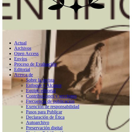
Actual
Archivos
Open Access
Envíos
Proceso de Evaluación
Editorial
Acerca de
Sobre la revista
Enfoque y Alcance
Equipo editorial
Contribuciones y secciones
Frecuencia de publicación
Exención de responsabilidad
Pasos para Publicar
Declaración de Ética
Autoarchivo
Preservación digital