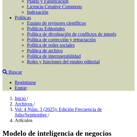
Plagio y Falsificación
Licencia Creative Commons
Indexación
Políticas
Equipo de revisores científicos
Políticas Editoriales
Política de divulgación de conflictos de interés
Política de corrección y retractación
Política de redes sociales
Política de archivo
Política de interoperabilidad
Roles y funciones del equipo editorial
Buscar
Registrarse
Entrar
Inicio
/
Archivos
/
Vol. 4 Núm. 3 (2025): Edición Frecuencia de
Julio/Septiembre
/
Artículos
Modelo de inteligencia de negocios