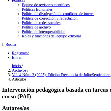
Políticas
Equipo de revisores científicos
Políticas Editoriales
Política de divulgación de conflictos de interés
Política de corrección y retractación
Política de redes sociales
Política de archivo
Política de interoperabilidad
Roles y funciones del equipo editorial
Buscar
Registrarse
Entrar
Inicio
/
Archivos
/
Vol. 4 Núm. 3 (2025): Edición Frecuencia de Julio/Septiembre
Artículos
Intervención pedagógica basada en tareas d
curso (PAI)
Autores/as