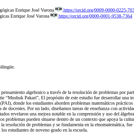
agógicas Enrique José Varona
https://orcid.org/0009-0000-0225-70
gicas Enrique José Varona
https://orcid.org/0000-0001-9538-7364
ilingüe.
 pensamiento algebraico a través de la resolución de problemas por part
güe “Mushuk Pakari”, El propósito de este estudio fue desarrollar una 
 (PAI), donde los estudiantes aborden problemas matemáticos prácticos 
ca de docentes. Por un lado, diseñamos tareas de enseñanza con activida
ultados revelaron una mejora notable en la comprensión y uso del álgebra
los problemas pueden situarse dentro de un contexto que apoya la cultu
n la resolución de problemas y se fundamenta en la etnomatemática, fue 
 los estudiantes de noveno grado en la escuela.