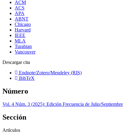
ACM
ACS
APA
ABNT
Chicago
Harvard
IEEE
MLA
Turabian
Vancouver
Descargar cita
Endnote/Zotero/Mendeley (RIS)
BibTeX
Número
Vol. 4 Núm. 3 (2025): Edición Frecuencia de Julio/Septiembre
Sección
Artículos