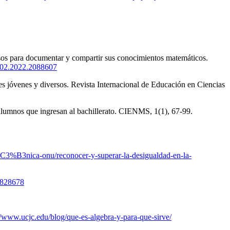
ersos para documentar y compartir sus conocimientos matemáticos.
4802.2022.2088607
tes jóvenes y diversos. Revista Internacional de Educación en Ciencias
s alumnos que ingresan al bachillerato. CIENMS, 1(1), 67-99.
%C3%B3nica-onu/reconocer-y-superar-la-desigualdad-en-la-
0828678
//www.ucjc.edu/blog/que-es-algebra-y-para-que-sirve/