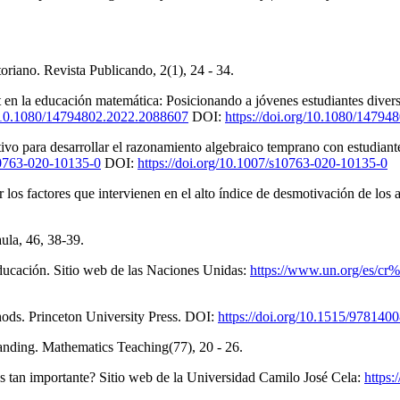
oriano. Revista Publicando, 2(1), 24 - 34.
cit en la educación matemática: Posicionando a jóvenes estudiantes div
org/10.1080/14794802.2022.2088607
DOI:
https://doi.org/10.1080/1479
ptivo para desarrollar el razonamiento algebraico temprano con estudian
s10763-020-10135-0
DOI:
https://doi.org/10.1007/s10763-020-10135-0
r los factores que intervienen en el alto índice de desmotivación de lo
ula, 46, 38-39.
ducación. Sitio web de las Naciones Unidas:
https://www.un.org/es/cr
hods. Princeton University Press. DOI:
https://doi.org/10.1515/978140
anding. Mathematics Teaching(77), 20 - 26.
es tan importante? Sitio web de la Universidad Camilo José Cela:
https: