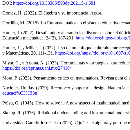
DOI:
https://doi.org/10.33386/593dp.2021.5-1.681
Gómez, H. (2022). El álgebra y su importancia. Argot.
Gordillo, M. (2015). La Etnomatemática en el sistema educativo ecuat
Hunter, J. (2022). Desafiando y alterando los discursos sobre el défi
Educación matemática, 24(2), 187-201.
https://doi.org/https://doi.
Hunter, J., y Miller, J. (2022). Uso de un enfoque culturalmente rece
y Matemáticas, 20, 111-131.
https://doi.org/https://doi.org/10.1007/
Miyar, C., y Arjona, A. (2023). Herramientas y estrategias para reduci
https://doi.org/eprints.uanl.mx/27410/
Mora, P. (2023). Pensamiento crítico en matemáticas. Revista para el a
Naciones Unidas. (2020). Reconocer y superar la desigualdad en la e
educaci%C3%B3n
Pólya, G. (1945). How to solve it: A new aspect of mathematical met
Skemp, R. (1976). Relational understanding and instrumental underst
Universidad Camilo José Cela. (2025). ¿Qué es el álgebra y por qué 