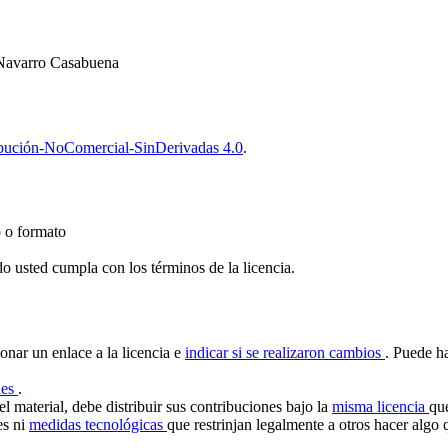
 Navarro Casabuena
bución-NoComercial-SinDerivadas 4.0
.
o o formato
do usted cumpla con los términos de la licencia.
ionar un enlace a la licencia e
indicar si se realizaron cambios
. Puede h
les
.
l material, debe distribuir sus contribuciones bajo la
misma licencia
que
es ni
medidas tecnológicas
que restrinjan legalmente a otros hacer algo q