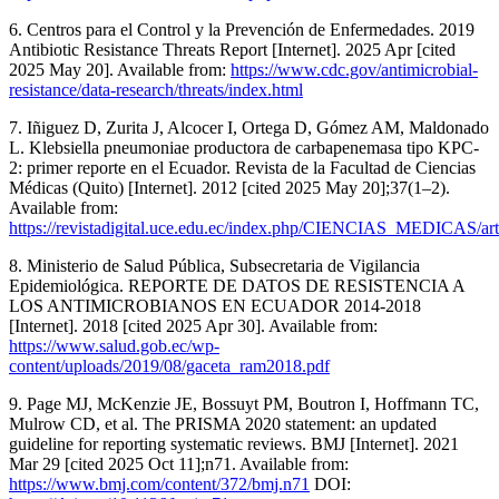
6. Centros para el Control y la Prevención de Enfermedades. 2019
Antibiotic Resistance Threats Report [Internet]. 2025 Apr [cited
2025 May 20]. Available from:
https://www.cdc.gov/antimicrobial-
resistance/data-research/threats/index.html
7. Iñiguez D, Zurita J, Alcocer I, Ortega D, Gómez AM, Maldonado
L. Klebsiella pneumoniae productora de carbapenemasa tipo KPC-
2: primer reporte en el Ecuador. Revista de la Facultad de Ciencias
Médicas (Quito) [Internet]. 2012 [cited 2025 May 20];37(1–2).
Available from:
https://revistadigital.uce.edu.ec/index.php/CIENCIAS_MEDICAS/art
8. Ministerio de Salud Pública, Subsecretaria de Vigilancia
Epidemiológica. REPORTE DE DATOS DE RESISTENCIA A
LOS ANTIMICROBIANOS EN ECUADOR 2014-2018
[Internet]. 2018 [cited 2025 Apr 30]. Available from:
https://www.salud.gob.ec/wp-
content/uploads/2019/08/gaceta_ram2018.pdf
9. Page MJ, McKenzie JE, Bossuyt PM, Boutron I, Hoffmann TC,
Mulrow CD, et al. The PRISMA 2020 statement: an updated
guideline for reporting systematic reviews. BMJ [Internet]. 2021
Mar 29 [cited 2025 Oct 11];n71. Available from:
https://www.bmj.com/content/372/bmj.n71
DOI: