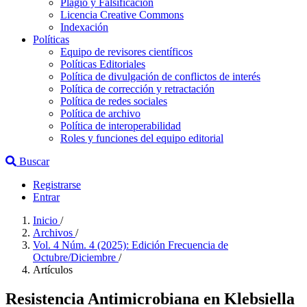
Plagio y Falsificación
Licencia Creative Commons
Indexación
Políticas
Equipo de revisores científicos
Políticas Editoriales
Política de divulgación de conflictos de interés
Política de corrección y retractación
Política de redes sociales
Política de archivo
Política de interoperabilidad
Roles y funciones del equipo editorial
Buscar
Registrarse
Entrar
Inicio
/
Archivos
/
Vol. 4 Núm. 4 (2025): Edición Frecuencia de
Octubre/Diciembre
/
Artículos
Resistencia Antimicrobiana en Klebsiella