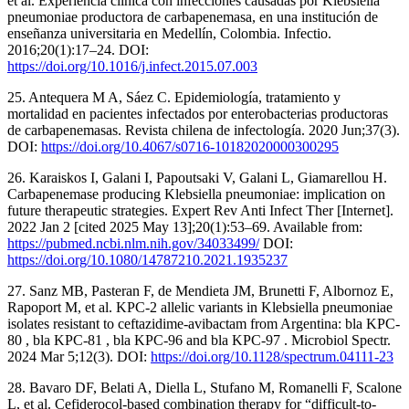
et al. Experiencia clínica con infecciones causadas por Klebsiella
pneumoniae productora de carbapenemasa, en una institución de
enseñanza universitaria en Medellín, Colombia. Infectio.
2016;20(1):17–24. DOI:
https://doi.org/10.1016/j.infect.2015.07.003
25. Antequera M A, Sáez C. Epidemiología, tratamiento y
mortalidad en pacientes infectados por enterobacterias productoras
de carbapenemasas. Revista chilena de infectología. 2020 Jun;37(3).
DOI:
https://doi.org/10.4067/s0716-10182020000300295
26. Karaiskos I, Galani I, Papoutsaki V, Galani L, Giamarellou H.
Carbapenemase producing Klebsiella pneumoniae: implication on
future therapeutic strategies. Expert Rev Anti Infect Ther [Internet].
2022 Jan 2 [cited 2025 May 13];20(1):53–69. Available from:
https://pubmed.ncbi.nlm.nih.gov/34033499/
DOI:
https://doi.org/10.1080/14787210.2021.1935237
27. Sanz MB, Pasteran F, de Mendieta JM, Brunetti F, Albornoz E,
Rapoport M, et al. KPC-2 allelic variants in Klebsiella pneumoniae
isolates resistant to ceftazidime-avibactam from Argentina: bla KPC-
80 , bla KPC-81 , bla KPC-96 and bla KPC-97 . Microbiol Spectr.
2024 Mar 5;12(3). DOI:
https://doi.org/10.1128/spectrum.04111-23
28. Bavaro DF, Belati A, Diella L, Stufano M, Romanelli F, Scalone
L, et al. Cefiderocol-based combination therapy for “difficult-to-