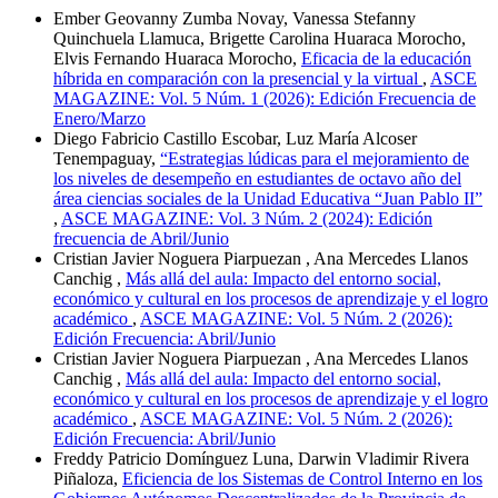
Ember Geovanny Zumba Novay, Vanessa Stefanny
Quinchuela Llamuca, Brigette Carolina Huaraca Morocho,
Elvis Fernando Huaraca Morocho,
Eficacia de la educación
híbrida en comparación con la presencial y la virtual
,
ASCE
MAGAZINE: Vol. 5 Núm. 1 (2026): Edición Frecuencia de
Enero/Marzo
Diego Fabricio Castillo Escobar, Luz María Alcoser
Tenempaguay,
“Estrategias lúdicas para el mejoramiento de
los niveles de desempeño en estudiantes de octavo año del
área ciencias sociales de la Unidad Educativa “Juan Pablo II”
,
ASCE MAGAZINE: Vol. 3 Núm. 2 (2024): Edición
frecuencia de Abril/Junio
Cristian Javier Noguera Piarpuezan , Ana Mercedes Llanos
Canchig ,
Más allá del aula: Impacto del entorno social,
económico y cultural en los procesos de aprendizaje y el logro
académico
,
ASCE MAGAZINE: Vol. 5 Núm. 2 (2026):
Edición Frecuencia: Abril/Junio
Cristian Javier Noguera Piarpuezan , Ana Mercedes Llanos
Canchig ,
Más allá del aula: Impacto del entorno social,
económico y cultural en los procesos de aprendizaje y el logro
académico
,
ASCE MAGAZINE: Vol. 5 Núm. 2 (2026):
Edición Frecuencia: Abril/Junio
Freddy Patricio Domínguez Luna, Darwin Vladimir Rivera
Piñaloza,
Eficiencia de los Sistemas de Control Interno en los