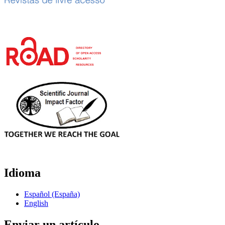
Idioma
Español (España)
English
Enviar un artículo