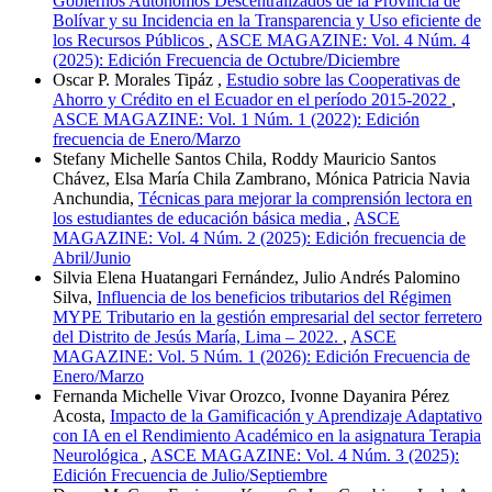
Gobiernos Autónomos Descentralizados de la Provincia de
Bolívar y su Incidencia en la Transparencia y Uso eficiente de
los Recursos Públicos
,
ASCE MAGAZINE: Vol. 4 Núm. 4
(2025): Edición Frecuencia de Octubre/Diciembre
Oscar P. Morales Tipáz ,
Estudio sobre las Cooperativas de
Ahorro y Crédito en el Ecuador en el período 2015-2022
,
ASCE MAGAZINE: Vol. 1 Núm. 1 (2022): Edición
frecuencia de Enero/Marzo
Stefany Michelle Santos Chila, Roddy Mauricio Santos
Chávez, Elsa María Chila Zambrano, Mónica Patricia Navia
Anchundia,
Técnicas para mejorar la comprensión lectora en
los estudiantes de educación básica media
,
ASCE
MAGAZINE: Vol. 4 Núm. 2 (2025): Edición frecuencia de
Abril/Junio
Silvia Elena Huatangari Fernández, Julio Andrés Palomino
Silva,
Influencia de los beneficios tributarios del Régimen
MYPE Tributario en la gestión empresarial del sector ferretero
del Distrito de Jesús María, Lima – 2022.
,
ASCE
MAGAZINE: Vol. 5 Núm. 1 (2026): Edición Frecuencia de
Enero/Marzo
Fernanda Michelle Vivar Orozco, Ivonne Dayanira Pérez
Acosta,
Impacto de la Gamificación y Aprendizaje Adaptativo
con IA en el Rendimiento Académico en la asignatura Terapia
Neurológica
,
ASCE MAGAZINE: Vol. 4 Núm. 3 (2025):
Edición Frecuencia de Julio/Septiembre