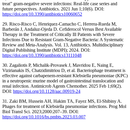
treat” gram-negative severe infections: Real-life case series and
future perspectives. Antibiotics. 2021 Jun 1;10(6). DOI:
https://doi.org/10.3390/antibiotics10060652
29. Risco-Risco C, Henriquez-Camacho C, Herrera-Rueda M,
Barberán J, Andaluz-Ojeda D. Cefiderocol Versus Best Available
Therapy in the Treatment of Critically Ill Patients with Severe
Infections Due to Resistant Gram-Negative Bacteria: A Systematic
Review and Meta-Analysis. Vol. 13, Antibiotics. Multidisciplinary
Digital Publishing Institute (MDPI); 2024. DOI:
https://doi.org/10.3390/antibiotics13111048
30. Zagaliotis P, Michalik-Provasek J, Mavridou E, Naing E,
Vizirianakis IS, Chatzidimitriou D, et al. Bacteriophage treatment is
effective against carbapenem-resistant Klebsiella pneumoniae (KPC)
in a neutropenic murine model of gastrointestinal translocation and
renal infection. Antimicrob Agents Chemother. 2025 Feb 1;69(2).
DOI:
https://doi.org/10.1128/aac.00919-24
31. Zaki BM, Hussein AH, Hakim TA, Fayez MS, El-Shibiny A.
Phages for treatment of Klebsiella pneumoniae infections. Prog Mol
Biol Transl Sci. 2023;2000:207–39. DOI:
https://doi.org/10.1016/bs.pmbts.2023.03.007