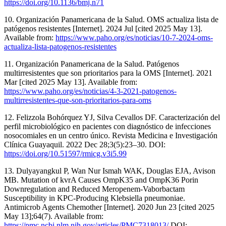
https://doi.org/10.1136/bmj.n71
10. Organización Panamericana de la Salud. OMS actualiza lista de
patógenos resistentes [Internet]. 2024 Jul [cited 2025 May 13].
Available from:
https://www.paho.org/es/noticias/10-7-2024-oms-
actualiza-lista-patogenos-resistentes
11. Organización Panamericana de la Salud. Patógenos
multirresistentes que son prioritarios para la OMS [Internet]. 2021
Mar [cited 2025 May 13]. Available from:
https://www.paho.org/es/noticias/4-3-2021-patogenos-
multirresistentes-que-son-prioritarios-para-oms
12. Felizzola Bohórquez YJ, Silva Cevallos DF. Caracterización del
perfil microbiológico en pacientes con diagnóstico de infecciones
nosocomiales en un centro único. Revista Medicina e Investigación
Clínica Guayaquil. 2022 Dec 28;3(5):23–30. DOI:
https://doi.org/10.51597/rmicg.v3i5.99
13. Dulyayangkul P, Wan Nur Ismah WAK, Douglas EJA, Avison
MB. Mutation of kvrA Causes OmpK35 and OmpK36 Porin
Downregulation and Reduced Meropenem-Vaborbactam
Susceptibility in KPC-Producing Klebsiella pneumoniae.
Antimicrob Agents Chemother [Internet]. 2020 Jun 23 [cited 2025
May 13];64(7). Available from:
https://pmc.ncbi.nlm.nih.gov/articles/PMC7318013/
DOI: