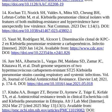
https://doi.org/10.1128/AAC.02208-19
14. Kochan TJ, Nozick SH, Valdes A, Mitra SD, Cheung BH,
Lebrun-Corbin M, et al. Klebsiella pneumoniae clinical isolates with
features of both multidrug-resistance and hypervirulence have
unexpectedly low virulence. Nat Commun. 2023 Dec 1;14(1). DOI:
https://doi.org/10.1038/s41467-023-43802-1
15. Yauri M, Rodríguez M, Alcocer I. Diseminación clonal de KPC-
2 en Klebsiella pneumoniae resistente a carbapenémicos. Infectio
[Internet]. 2020 Jan 14;24. Available from:
https://www.cdc.gov/
DOI:
https://doi.org/10.22354/in.v24i1.826
16. Jure MA, Albarracin L, Vargas JM, Maidana SD, Zamar JC,
Kitazawa H, et al. Draft genome sequences of two
hypermucoviscous carbapenem-resistant ST25 Klebsiella
pneumoniae strains causing respiratory and systemic infections. Vol.
26, Journal of Global Antimicrobial Resistance. Elsevier Ltd; 2021.
p. 174–6. DOI:
https://doi.org/10.1016/j.jgar.2021.05.018
17. Kitaba AA, Bonger ZT, Beyene D, Ayenew Z, Tsige E, Kefale
TA, et al. Antimicrobial resistance trends in clinical Escherichia coli
and Klebsiella pneumoniae in Ethiopia. Afr J Lab Med [Internet].
2024 Mar 27 [cited 2025 May 13];13(1). Available from:
https://pmc.ncbi.nlm.nih.gov/articles/PMC11019082/
DOI: