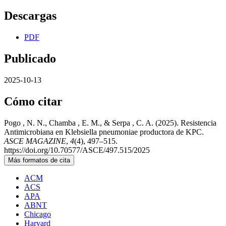
Descargas
PDF
Publicado
2025-10-13
Cómo citar
Pogo , N. N., Chamba , E. M., & Serpa , C. A. (2025). Resistencia
Antimicrobiana en Klebsiella pneumoniae productora de KPC.
ASCE MAGAZINE
,
4
(4), 497–515.
https://doi.org/10.70577/ASCE/497.515/2025
Más formatos de cita
ACM
ACS
APA
ABNT
Chicago
Harvard