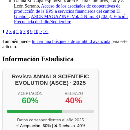
Danna M. Capa Espinoza, Karen S. Jara Cumbicos, Lady A.
León Serrano,
Acceso de los asociados de cooperativas de
producción de la EPS a servicios financieros del cantón El
Guabo.
,
ASCE MAGAZINE: Vol. 4 Núm. 3 (2025): Edición
Frecuencia de Julio/Septiembre
1
2
3
4
5
6
7
8
9
10
>
>>
También puede
Iniciar una búsqueda de similitud avanzada
para este
artículo.
Información Estadística
Revista ANNALS SCIENTIFIC
EVOLUTION (ASCE) · 2025
ACEPTACIÓN
RECHAZO
60%
40%
Datos correspondientes al año 2025
✅ Aceptación: 60% | ❌ Rechazo: 40%