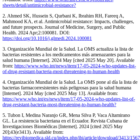
sheets/detail/antimicrobial-resistance?
2. Ahmed SK, Hussein S, Qurbani K, Ibrahim RH, Fareeq A,
Mahmood KA, et al. Antimicrobial resistance: Impacts, challenges,
and future prospects. Journal of Medicine, Surgery, and Public
Health. 2024 Apr;2:100081. DOI:
https://doi.org/10.1016/j.glmedi.2024.100081
3. Organización Mundial de la Salud. La OMS actualiza la lista de
bacterias resistentes a los medicamentos más amenazantes para la
salud humana [Internet]. 2024 May [cited 2025 May 20]. Available
from:
https://www.who.int/news/item/17-05-2024-who-updates-list-
of-drug-resistant-bacteria-most-threatening-to-human-health
4. Organización Mundial de la Salud. La OMS pone al día la lista de
bacterias farmacorresistentes más peligrosas para la salud humana
[Internet]. 2024 May [cited 2025 May 13]. Available from:
https://www.who.int/es/news/item/17-05-2024-who-updates-list-of-
drug-resistant-bacteria-most-threatening-to-human-health?
5. Tubon I, Medina Naranjo GR, Mena Silva P, Vaca Altamirano
GL. La resistencia bacteriana en el Ecuador. Revista Cubana de
Investigaciones Biomédicas [Internet]. 2024 [cited 2025 May
20];43(e3413). Available from:
https://revibiomedica.sld.cu/index.php/ibi/article/download/3413/1567