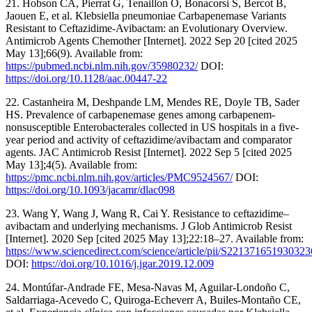
21. Hobson CA, Pierrat G, Tenaillon O, Bonacorsi S, Bercot B,
Jaouen E, et al. Klebsiella pneumoniae Carbapenemase Variants
Resistant to Ceftazidime-Avibactam: an Evolutionary Overview.
Antimicrob Agents Chemother [Internet]. 2022 Sep 20 [cited 2025
May 13];66(9). Available from:
https://pubmed.ncbi.nlm.nih.gov/35980232/
DOI:
https://doi.org/10.1128/aac.00447-22
22. Castanheira M, Deshpande LM, Mendes RE, Doyle TB, Sader
HS. Prevalence of carbapenemase genes among carbapenem-
nonsusceptible Enterobacterales collected in US hospitals in a five-
year period and activity of ceftazidime/avibactam and comparator
agents. JAC Antimicrob Resist [Internet]. 2022 Sep 5 [cited 2025
May 13];4(5). Available from:
https://pmc.ncbi.nlm.nih.gov/articles/PMC9524567/
DOI:
https://doi.org/10.1093/jacamr/dlac098
23. Wang Y, Wang J, Wang R, Cai Y. Resistance to ceftazidime–
avibactam and underlying mechanisms. J Glob Antimicrob Resist
[Internet]. 2020 Sep [cited 2025 May 13];22:18–27. Available from:
https://www.sciencedirect.com/science/article/pii/S221371651930323
DOI:
https://doi.org/10.1016/j.jgar.2019.12.009
24. Montúfar-Andrade FE, Mesa-Navas M, Aguilar-Londoño C,
Saldarriaga-Acevedo C, Quiroga-Echeverr A, Builes-Montaño CE,