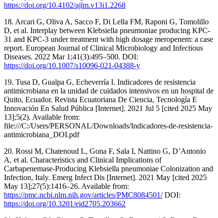
https://doi.org/10.4102/ajlm.v13i1.2268
18. Arcari G, Oliva A, Sacco F, Di Lella FM, Raponi G, Tomolillo
D, et al. Interplay between Klebsiella pneumoniae producing KPC-
31 and KPC-3 under treatment with high dosage meropenem: a case
report. European Journal of Clinical Microbiology and Infectious
Diseases. 2022 Mar 1;41(3):495–500. DOI:
https://doi.org/10.1007/s10096-021-04388-y
19. Tusa D, Gualpa G, Echeverría I. Indicadores de resistencia
antimicrobiana en la unidad de cuidados intensivos en un hospital de
Quito, Ecuador. Revista Ecuatoriana De Ciencia, Tecnología E
Innovación En Salud Pública [Internet]. 2021 Jul 5 [cited 2025 May
13];5(2). Available from:
file:///C:/Users/PERSONAL/Downloads/Indicadores-de-resistencia-
antimicrobiana_DOI.pdf
20. Rossi M, Chatenoud L, Gona F, Sala I, Nattino G, D’Antonio
A, et al. Characteristics and Clinical Implications of
Carbapenemase-Producing Klebsiella pneumoniae Colonization and
Infection, Italy. Emerg Infect Dis [Internet]. 2021 May [cited 2025
May 13];27(5):1416–26. Available from:
https://pmc.ncbi.nlm.nih.gov/articles/PMC8084501/
DOI:
https://doi.org/10.3201/eid2705.203662