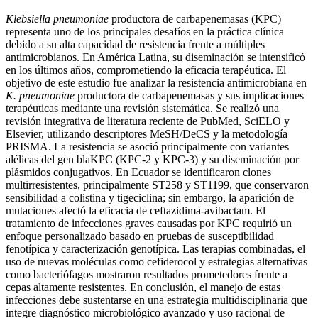
Klebsiella pneumoniae
productora de carbapenemasas (KPC)
representa uno de los principales desafíos en la práctica clínica
debido a su alta capacidad de resistencia frente a múltiples
antimicrobianos. En América Latina, su diseminación se intensificó
en los últimos años, comprometiendo la eficacia terapéutica. El
objetivo de este estudio fue analizar la resistencia antimicrobiana en
K. pneumoniae
productora de carbapenemasas y sus implicaciones
terapéuticas mediante una revisión sistemática. Se realizó una
revisión integrativa de literatura reciente de PubMed, SciELO y
Elsevier, utilizando descriptores MeSH/DeCS y la metodología
PRISMA. La resistencia se asoció principalmente con variantes
alélicas del gen blaKPC (KPC-2 y KPC-3) y su diseminación por
plásmidos conjugativos. En Ecuador se identificaron clones
multirresistentes, principalmente ST258 y ST1199, que conservaron
sensibilidad a colistina y tigeciclina; sin embargo, la aparición de
mutaciones afectó la eficacia de ceftazidima-avibactam. El
tratamiento de infecciones graves causadas por KPC requirió un
enfoque personalizado basado en pruebas de susceptibilidad
fenotípica y caracterización genotípica. Las terapias combinadas, el
uso de nuevas moléculas como cefiderocol y estrategias alternativas
como bacteriófagos mostraron resultados prometedores frente a
cepas altamente resistentes. En conclusión, el manejo de estas
infecciones debe sustentarse en una estrategia multidisciplinaria que
integre diagnóstico microbiológico avanzado y uso racional de