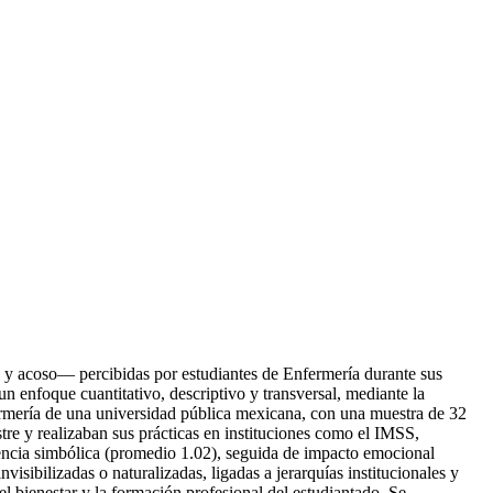
to y acoso— percibidas por estudiantes de Enfermería durante sus
un enfoque cuantitativo, descriptivo y transversal, mediante la
fermería de una universidad pública mexicana, con una muestra de 32
re y realizaban sus prácticas en instituciones como el IMSS,
encia simbólica (promedio 1.02), seguida de impacto emocional
isibilizadas o naturalizadas, ligadas a jerarquías institucionales y
el bienestar y la formación profesional del estudiantado. Se