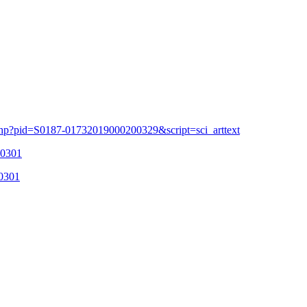
.php?pid=S0187-01732019000200329&script=sci_arttext
00301
00301