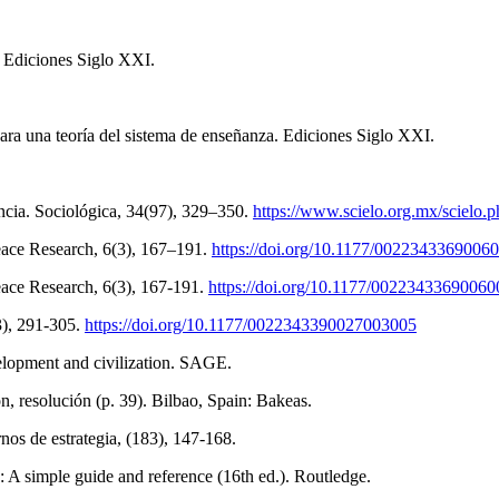
o. Ediciones Siglo XXI.
ara una teoría del sistema de enseñanza. Ediciones Siglo XXI.
encia. Sociológica, 34(97), 329–350.
https://www.scielo.org.mx/scielo
Peace Research, 6(3), 167–191.
https://doi.org/10.1177/0022343369006
Peace Research, 6(3), 167-191.
https://doi.org/10.1177/0022343369006
3), 291-305.
https://doi.org/10.1177/0022343390027003005
velopment and civilization. SAGE.
ón, resolución (p. 39). Bilbao, Spain: Bakeas.
rnos de estrategia, (183), 147-168.
: A simple guide and reference (16th ed.). Routledge.