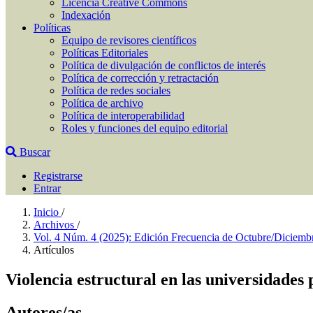
Licencia Creative Commons
Indexación
Políticas
Equipo de revisores científicos
Políticas Editoriales
Política de divulgación de conflictos de interés
Política de corrección y retractación
Política de redes sociales
Política de archivo
Política de interoperabilidad
Roles y funciones del equipo editorial
Buscar
Registrarse
Entrar
Inicio
/
Archivos
/
Vol. 4 Núm. 4 (2025): Edición Frecuencia de Octubre/Diciem
Artículos
Violencia estructural en las universidades 
Autores/as