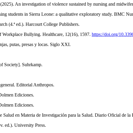
25). An investigation of violence sustained by nursing and midwifery 
ng students in Sierra Leone: a qualitative exploratory study. BMC Nur
rch (4.ª ed.). Harcourt College Publishers.
of Workplace Bullying. Healthcare, 12(16), 1597.
https://doi.org/10.33
jas, putas, presas y locas. Siglo XXI.
of Society]. Suhrkamp.
general. Editorial Anthropos.
 Dolmen Ediciones.
 Dolmen Ediciones.
 Salud en Materia de Investigación para la Salud. Diario Oficial de la
. ed.). University Press.