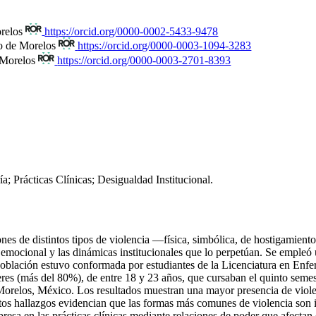
orelos
https://orcid.org/0000-0002-5433-9478
o de Morelos
https://orcid.org/0000-0003-1094-3283
 Morelos
https://orcid.org/0000-0003-2701-8393
; Prácticas Clínicas; Desigualdad Institucional.
iones de distintos tipos de violencia —física, simbólica, de hostigamien
o emocional y las dinámicas institucionales que lo perpetúan. Se empleó 
a población estuvo conformada por estudiantes de la Licenciatura en En
res (más del 80%), de entre 18 y 23 años, que cursaban el quinto semest
Morelos, México. Los resultados muestran una mayor presencia de viol
stos hallazgos evidencian que las formas más comunes de violencia son inv
resa en las prácticas clínicas mediante relaciones de poder que afectan 