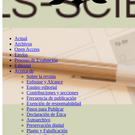
Actual
Archivos
Open Access
Envíos
Proceso de Evaluación
Editorial
Acerca de
Sobre la revista
Enfoque y Alcance
Equipo editorial
Contribuciones y secciones
Frecuencia de publicación
Exención de responsabilidad
Pasos para Publicar
Declaración de Ética
Autoarchivo
Preservación digital
Plagio y Falsificación