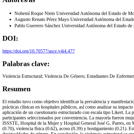
Nohemí Roque Nieto
Universidad Autónoma del Estado de M
Augusto Renato Pérez Mayo
Universidad Autónoma del Estad
Pablo Guerrero Sánchez
Universidad Autónoma del Estado de
DOI:
https://doi.org/10.70577/asce.v4i4.477
Palabras clave:
Violencia Estructural; Violencia De Género; Estudiantes De Enfermería
Resumen
El estudio tuvo como objetivo identificar la prevalencia y manifestac
prácticas clínicas en hospitales públicos, así como analizar su impact
aplicación de un cuestionario estructurado con escala tipo Likert. L
participantes seleccionados por conveniencia. La mayoría fueron muje
ISSSTE, Hospital de la Mujer y Hospital General José G. Parres, en 
(0.70), violencia física (0.62), acoso (0.39) y hostigamiento (0.21). E
desigualdades de género. En conclusión, la violencia estructural se exp