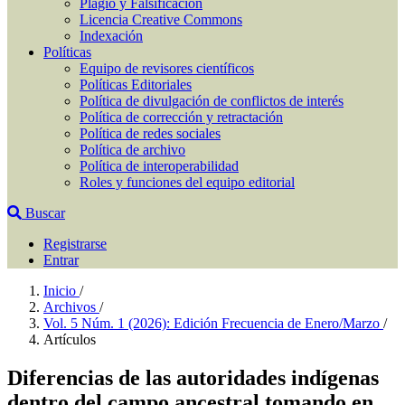
Plagio y Falsificación
Licencia Creative Commons
Indexación
Políticas
Equipo de revisores científicos
Políticas Editoriales
Política de divulgación de conflictos de interés
Política de corrección y retractación
Política de redes sociales
Política de archivo
Política de interoperabilidad
Roles y funciones del equipo editorial
Buscar
Registrarse
Entrar
Inicio
/
Archivos
/
Vol. 5 Núm. 1 (2026): Edición Frecuencia de Enero/Marzo
/
Artículos
Diferencias de las autoridades indígenas
dentro del campo ancestral tomando en