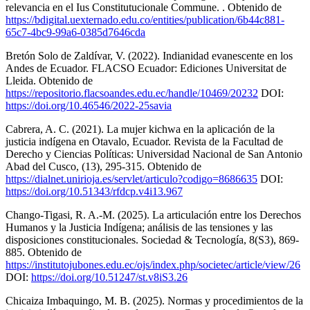
relevancia en el Ius Constitutucionale Commune. . Obtenido de
https://bdigital.uexternado.edu.co/entities/publication/6b44c881-
65c7-4bc9-99a6-0385d7646cda
Bretón Solo de Zaldívar, V. (2022). Indianidad evanescente en los
Andes de Ecuador. FLACSO Ecuador: Ediciones Universitat de
Lleida. Obtenido de
https://repositorio.flacsoandes.edu.ec/handle/10469/20232
DOI:
https://doi.org/10.46546/2022-25savia
Cabrera, A. C. (2021). La mujer kichwa en la aplicación de la
justicia indígena en Otavalo, Ecuador. Revista de la Facultad de
Derecho y Ciencias Políticas: Universidad Nacional de San Antonio
Abad del Cusco, (13), 295-315. Obtenido de
https://dialnet.unirioja.es/servlet/articulo?codigo=8686635
DOI:
https://doi.org/10.51343/rfdcp.v4i13.967
Chango-Tigasi, R. A.-M. (2025). La articulación entre los Derechos
Humanos y la Justicia Indígena; análisis de las tensiones y las
disposiciones constitucionales. Sociedad & Tecnología, 8(S3), 869-
885. Obtenido de
https://institutojubones.edu.ec/ojs/index.php/societec/article/view/26
DOI:
https://doi.org/10.51247/st.v8iS3.26
Chicaiza Imbaquingo, M. B. (2025). Normas y procedimientos de la