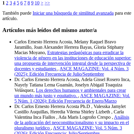
1
2
3
4
5
6
7
8
9
10
>
>>
También puede
Iniciar una búsqueda de similitud avanzada
para este
artículo.
Artículos más leídos del mismo autor/a
Carlos Ernesto Herrera Acosta, Melany Raquel Bravo
Jaramillo, Joan Alexander Herrera Bayas, Gloria Stiphany
Macias Moyano,
Estrategias pedagógicas para erradicar la
violencia de género en las instituciones de educación superior:
una propuesta de intervención integral desde la perspectiva de
docentes y estudiantes
,
ASCE MAGAZINE: Vol. 4 Núm. 3
(2025): Edición Frecuencia de Julio/Septiembre
Dr. Carlos Ernesto Herrera Acosta, Adela Gissel Rosero Inca,
Nayely Tatiana Lema Guamán, Joselyn Abigail Toaquiza
Velásquez,
Los derechos humanos y ambientales para crear
un mundo más justo y equitativo.
,
ASCE MAGAZINE: Vol.
5 Núm. 1 (2026): Edición Frecuencia de Enero/Marzo
Dr. Carlos Ernesto Herrera Acosta Ph.D , Valesska Jamylet
Castillo Auquillas, Heredia Vilema Shirley Lizbeth , Carla
Valentina Inca Fiallos , Ada Maris Logroño Crespo ,
Análisis
de la aplicación del neoconstitucionalismo y su impacto en el
pluralismo jurídico
,
ASCE MAGAZINE: Vol. 5 Núm. 3
(2026): Edición Frecuencia: Julio/Septiembre