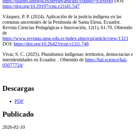
https://dialnet.unirioja.es/servlet/articulo?codigo=9309949
DOI:
https://doi.org/10.29197/cpu.v21i41.547
Vázquez, P. P. (2024). Aplicación de la justicia indígena en las
comunas ancestrales de la Península de Santa Elena, Ecuador.
Revista Ciencias Pedagógicas e Innovación, 12(1), 61-70. Obtenido
de
https://www.revistas.upse.edu.ec/index.php/rcpi/article/view/1323
DOI:
https://doi.org/10.26423/rcpi.v12i1.748
Vivar, S. C. (2025). Pluralismos indígenas: territorios, democracias e
interidentidades en Ecuador. . Obtenido de
https://hal.science/hal-
05077724/
Descargas
PDF
Publicado
2026-02-10