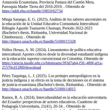
Amazonía Ecuatoriana, Provincia Pastaza del Cantón Mera,
Parroquia Madre Tierra del 2016-2019. . Obtenido de
https://addi.ehu.es/handle/10810/62734
Minga Sarango, E. G. (2025). Análisis de los saberes ancestrales en
la educación de la Unidad Educativa Comunitaria Intercultural
Bilingüe Agustín Tsamarein Chumapi, Periodo 2022-2023
(Bachelor's thesis, Riobamba, Universidad Nacional de
Chimborazo). . Obtenido de
http://dspace.unach.edu.ec/handle/51000/15328
Núñez Henao, A. M. (2024). Lineamientos de política educativa
intercultural: Aportes críticos desde la diversidad estudiantil indígena
en la educación superior convencional en Colombia. Obtenido de
https://ciencia.lasalle.edu.co/bitstreams/393d7ab4-f5fc-489f-af1a-
21570cd12f60/download
Pérez Tuquinga, L. J. (2025). Los peritajes antropológicos en la
justicia indígena y su efecto en la toma de decisiones en el sistema
de justicia ecuatoriana (Bachelor's thesis, Riobamba). . Obtenido de
http://dspace.unach.edu.ec/handle/51000/14915
Ramos, R. A. (2024). Interculturalidad en la educación universitaria
del Ecuador: perspectivas de actores educativos. Cuaderno de
Pedagogía Universitaria, 21(41), 20-34. . Obtenido de