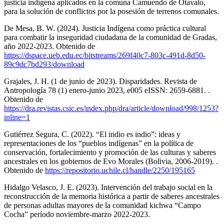
justicia indígena aplicados en la comuna Camuendo de Otavalo,
para la solución de conflictos por la posesión de terrenos comunales.
De Mesa, B. W. (2024). Justicia Indígena como práctica cultural
para combatir la inseguridad ciudadana de la comunidad de Gradas,
año 2022-2023. Obtenido de
https://dspace.ueb.edu.ec/bitstreams/269f40c7-803c-491d-8d50-
89c9dc7bd293/download
Grajales, J. H. (1 de junio de 2023). Disparidades. Revista de
Antropología 78 (1) enero-junio 2023, e005 eISSN: 2659-6881. .
Obtenido de
https://dra.revistas.csic.es/index.php/dra/article/download/998/1253?
inline=1
Gutiérrez Segura, C. (2022). “El indio es indio”: ideas y
representaciones de los “pueblos indígenas” en la política de
conservación, fortalecimiento y promoción de las culturas y saberes
ancestrales en los gobiernos de Evo Morales (Bolivia, 2006-2019). .
Obtenido de
https://repositorio.uchile.cl/handle/2250/195165
Hidalgo Velasco, J. E. (2023). Intervención del trabajo social en la
reconstrucción de la memoria histórica a partir de saberes ancestrales
de personas adultas mayores de la comunidad kichwa “Campo
Cocha” período noviembre-marzo 2022-2023.