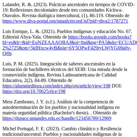
Lalander, R. &. (2023). Prácticas ancestrales en tiempos de COVID-
19: Reflexiones decoloniales desde tres comunidades Kichwa-
Otavalos. Revista dialógica intercultural, (1), 86-119. Obtenido de
https://www.diva-portal.org/smash/record.jsf?pid=diva2:1787271
Luis Enrique, L. &. (2021). Pueblos indígenas y educación No. 67.
Editorial Abya-Yala. Obtenido de
https://books.google.com/books?
hl=es&lr=&id=EuNZEAAAQBAJ&oi=fnd&pg=PA5&dq=ECUADOR+
2%2725&ots=5kfHxcw4vB&sig=6Y5OPwF429ryLWjYG69a0v-
Qt9s
Luis, P. M. (2025). Integración de saberes ancestrales en la
formación de bachilleres técnicos del SEIB: Una mirada desde la
cosmovisión indígena. Revista Latinoamericana de Calidad
Educativa, 2(2), 84-89. Obtenido de
https://alumnieditora.com/index.php/ojs/article/view/198
DOI:
https://doi.org/10.70625/rlce/198
Mera Zambrano, J. Y. (s.f.). Análisis de la competencia de
autodeterminación de los pueblos y nacionalidad indígena en
materia seguridad pública (Bachelor's thesis). . Obtenido de
https://dspace.uniandes.edu.ec/handle/123456789/12969
Michel Portugal, F. E. (2023). Cambio climático y Resiliencia
tradicional/ancestral: Pueblos y nacionalidades indígenas de la