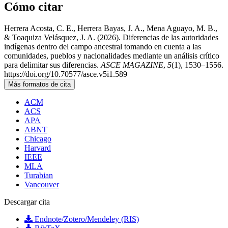
Cómo citar
Herrera Acosta, C. E., Herrera Bayas, J. A., Mena Aguayo, M. B.,
& Toaquiza Velásquez, J. A. (2026). Diferencias de las autoridades
indígenas dentro del campo ancestral tomando en cuenta a las
comunidades, pueblos y nacionalidades mediante un análisis crítico
para delimitar sus diferencias.
ASCE MAGAZINE
,
5
(1), 1530–1556.
https://doi.org/10.70577/asce.v5i1.589
Más formatos de cita
ACM
ACS
APA
ABNT
Chicago
Harvard
IEEE
MLA
Turabian
Vancouver
Descargar cita
Endnote/Zotero/Mendeley (RIS)