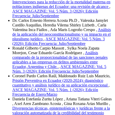
Intervenciones para la reducción de la mortalidad materna en
poblaciones indígenas del Ecuador: una revisión de alcance
,
ASCE MAGAZINE: Vol. 5 Núm. 3 (2026): Edición
Frecuencia: Julio/Septiembre
Dr. Carlos Ernesto Herrera Acosta Ph.D , Valesska Jamylet
Castillo Auquillas, Heredia Vilema Shirley Lizbeth , Carla
Valentina Inca Fiallos , Ada Maris Logroño Crespo ,
Análisis
de la aplicación del neoconstitucionalismo y su impacto en el
pluralismo jurídico
,
ASCE MAGAZINE: Vol. 5 Núm. 3
(2026): Edición Frecuencia: Julio/Septiembre
Ronald Gilberto Carpio Massott , Sylka Noela Zapata
Morejon, Cesar Eduardo García Rodríguez ,
Análisis
comparado de la proporcionalidad de las sanciones penales
aplicables a las empresas en delitos ambientales entre
Ecuador, Argentina y Chile.
,
ASCE MAGAZINE: Vol. 5
Núm. 3 (2026): Edición Frecuencia: Julio/Septiembre
Coronel Pardo Carlos Raúl, Maldonado Ruiz Luis Mauricio,
Prisión Preventiva en Ecuador (2020-2024): diagnóstico
cuantitativo y análisis jurídico de su aplicación excepcional
,
ASCE MAGAZINE: Vol. 5 Núm. 1 (2026): Edición
Frecuencia de Enero/Marzo
Daniela Estefanía Zurita López , Ariana Tatiana Viteri Galeas
, Axel Aren Zambrano Acosta , Gina Roxana Arias Murillo ,
Divergencias técnicas, epistemológicas y jurídicas frente a la
valoración automatizada de la credibilidad del testimonio