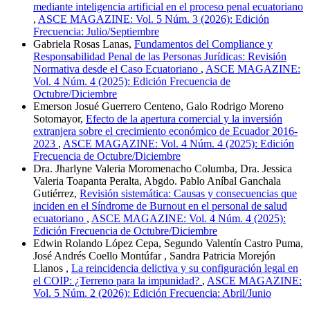
mediante inteligencia artificial en el proceso penal ecuatoriano
,
ASCE MAGAZINE: Vol. 5 Núm. 3 (2026): Edición
Frecuencia: Julio/Septiembre
Gabriela Rosas Lanas,
Fundamentos del Compliance y
Responsabilidad Penal de las Personas Jurídicas: Revisión
Normativa desde el Caso Ecuatoriano
,
ASCE MAGAZINE:
Vol. 4 Núm. 4 (2025): Edición Frecuencia de
Octubre/Diciembre
Emerson Josué Guerrero Centeno, Galo Rodrigo Moreno
Sotomayor,
Efecto de la apertura comercial y la inversión
extranjera sobre el crecimiento económico de Ecuador 2016-
2023
,
ASCE MAGAZINE: Vol. 4 Núm. 4 (2025): Edición
Frecuencia de Octubre/Diciembre
Dra. Jharlyne Valeria Moromenacho Columba, Dra. Jessica
Valeria Toapanta Peralta, Abgdo. Pablo Aníbal Ganchala
Gutiérrez,
Revisión sistemática: Causas y consecuencias que
inciden en el Síndrome de Burnout en el personal de salud
ecuatoriano
,
ASCE MAGAZINE: Vol. 4 Núm. 4 (2025):
Edición Frecuencia de Octubre/Diciembre
Edwin Rolando López Cepa, Segundo Valentín Castro Puma,
José Andrés Coello Montúfar , Sandra Patricia Morejón
Llanos ,
La reincidencia delictiva y su configuración legal en
el COIP: ¿Terreno para la impunidad?
,
ASCE MAGAZINE:
Vol. 5 Núm. 2 (2026): Edición Frecuencia: Abril/Junio