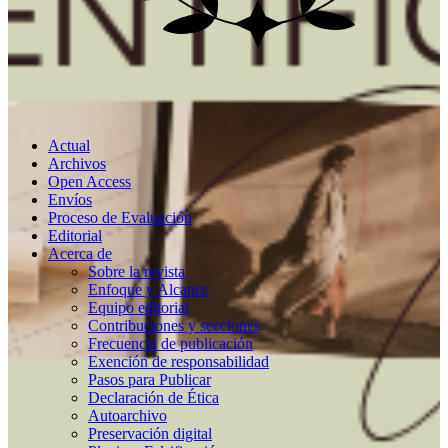
Actual
Archivos
Open Access
Envíos
Proceso de Evaluación
Editorial
Acerca de
Sobre la revista
Enfoque y Alcance
Equipo editorial
Contribuciones y secciones
Frecuencia de publicación
Exención de responsabilidad
Pasos para Publicar
Declaración de Ética
Autoarchivo
Preservación digital