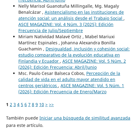
Nelly Marisol Guanotuña Millingalle, Mg. Magaly
Benalcázar ,
Asistencialismo en las instituciones de
atención social: un análisis desde el Trabajo Social
,
ASCE MAGAZINE: Vol. 4 Núm. 3 (2025): Edición
Frecuencia de Julio/Septiembre
Miriam Natividad Malavé Ortiz , Mabel Mariuxi
Martínez Espinales , Johanna Alexandra Bonilla
Guachamin ,
Desigualdad, inclusión y cohesión social:
estudio comparativo de la evolución educativa en
Finlandia y Ecuador
,
ASCE MAGAZINE: Vol. 5 Núm. 2
(2026): Edición Frecuencia: Abril/Junio
Msc. Paulo Cesar Balseca Cobos,
Percepción de la
calidad de vida en el adulto mayor atendido en
centros geriátricos
,
ASCE MAGAZINE: Vol. 5 Núm. 1
(2026): Edición Frecuencia de Enero/Marzo
1
2
3
4
5
6
7
8
9
10
>
>>
También puede
Iniciar una búsqueda de similitud avanzada
para este artículo.