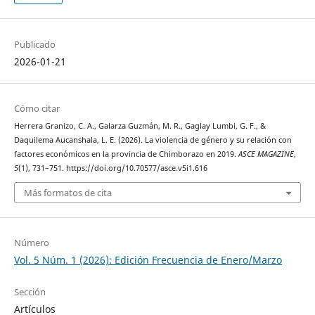
Publicado
2026-01-21
Cómo citar
Herrera Granizo, C. A., Galarza Guzmán, M. R., Gaglay Lumbi, G. F., &
Daquilema Aucanshala, L. E. (2026). La violencia de género y su relación con
factores económicos en la provincia de Chimborazo en 2019.
ASCE MAGAZINE
,
5
(1), 731–751. https://doi.org/10.70577/asce.v5i1.616
Más formatos de cita
Número
Vol. 5 Núm. 1 (2026): Edición Frecuencia de Enero/Marzo
Sección
Artículos