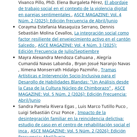
Vivanco Pillo, PhD. Elena Burgaleta Pérez,
El abordaje
de trabajo social en el contexto de la violencia digital
en parejas sentimentales
,
ASCE MAGAZINE: Vol. 4
Núm. 2 (2025): Edición frecuencia de Abril/Junio
Corayma Estefania Masaquiza Serrano, Dennis
Sebastián Molina Cevallos,
La integración social como
factor resiliente del envejecimiento activo en el cantón
Salcedo
,
ASCE MAGAZINE: Vol. 4 Núm. 3 (2025):
Edición Frecuencia de Julio/Septiembre
Mayra Alexandra Mendoza Cahuana , Alegría
Cumandá Navas Labanda , Bryan Josué Naranjo Navas
, Ximena Monserrath Hidalgo Pazmiño ,
Tramas
Artísticas e Intervención Socio-Inclusiva para el
Desarollo de Habilidades Blandas: "Un Análisis desde
la Casa de la Cultura Núcleo de Chimborazo"
,
ASCE
MAGAZINE: Vol. 5 Núm. 2 (2026): Edición Frecuencia:
Abril/Junio
Sandra Pamela Rivera Egas , Luis Marco Tutillo Puco ,
Luigi Sebastián Cruz Ponce ,
Impacto de la
desintegración familiar en la reincidencia delictiva:
estudio de caso en el centro de rehabilitación social el
inca
,
ASCE MAGAZINE: Vol. 5 Núm. 2 (2026): Edición
Frecuencia: Abril/Junio