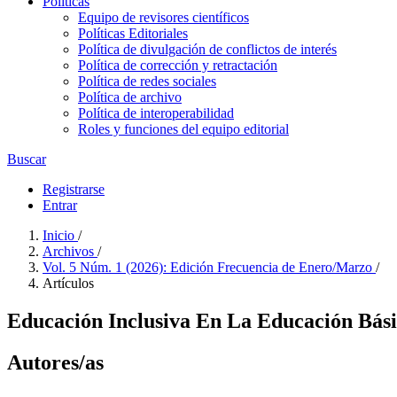
Políticas
Equipo de revisores científicos
Políticas Editoriales
Política de divulgación de conflictos de interés
Política de corrección y retractación
Política de redes sociales
Política de archivo
Política de interoperabilidad
Roles y funciones del equipo editorial
Buscar
Registrarse
Entrar
Inicio
/
Archivos
/
Vol. 5 Núm. 1 (2026): Edición Frecuencia de Enero/Marzo
/
Artículos
Educación Inclusiva En La Educación Bás
Autores/as