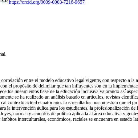
a
https://orcid.org/0009-0003-7216-9657
nal.
a correlación entre el modelo educativo legal vigente, con respecto a la 
; con el propósito de delimitar que tan influyentes son en la implemen
ece los lineamientos base de la educación inclusiva valorando así aspect
mente se ha realizado un análisis basado en artículos, revistas científi
rlo al contexto actual ecuatoriano. Los resultados nos muestran que el pr
ra la intervención áulica para los estudiantes, la profesionalización de
 leyes, normas y acuerdos de política aplicada al área educativa vigent
r ámbitos interculturales, económicos, raciales se encuentra en estado l