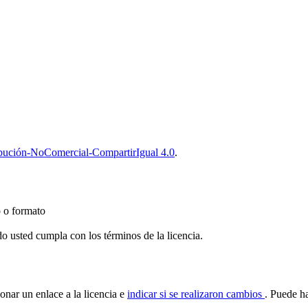
bución-NoComercial-CompartirIgual 4.0
.
o o formato
do usted cumpla con los términos de la licencia.
ionar un enlace a la licencia e
indicar si se realizaron cambios
. Puede h