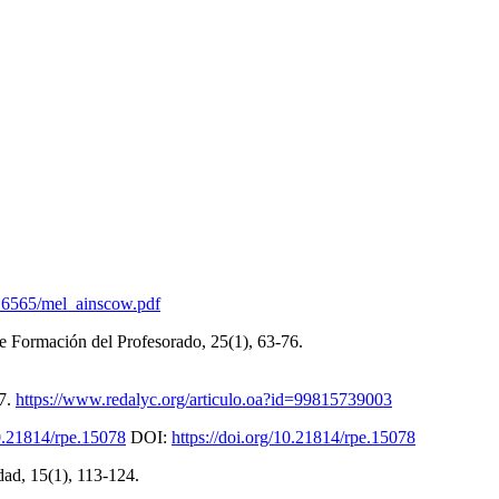
DO6565/mel_ainscow.pdf
 de Formación del Profesorado, 25(1), 63-76.
27.
https://www.redalyc.org/articulo.oa?id=99815739003
10.21814/rpe.15078
DOI:
https://doi.org/10.21814/rpe.15078
idad, 15(1), 113-124.