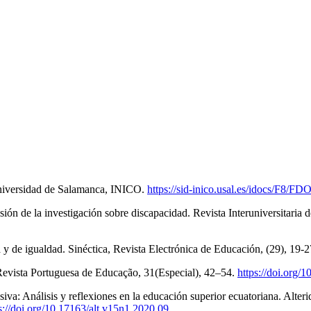
Universidad de Salamanca, INICO.
https://sid-inico.usal.es/idocs/F8/F
usión de la investigación sobre discapacidad. Revista Interuniversitaria
a y de igualdad. Sinéctica, Revista Electrónica de Educación, (29), 19-
Revista Portuguesa de Educação, 31(Especial), 42–54.
https://doi.org/
siva: Análisis y reflexiones en la educación superior ecuatoriana. Alter
s://doi.org/10.17163/alt.v15n1.2020.09