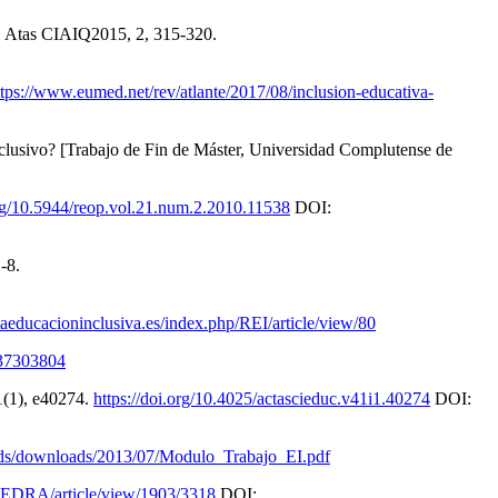
14. Atas CIAIQ2015, 2, 315-320.
ttps://www.eumed.net/rev/atlante/2017/08/inclusion-educativa-
nclusivo? [Trabajo de Fin de Máster, Universidad Complutense de
org/10.5944/reop.vol.21.num.2.2010.11538
DOI:
-8.
staeducacioninclusiva.es/index.php/REI/article/view/80
=37303804
1(1), e40274.
https://doi.org/10.4025/actascieduc.v41i1.40274
DOI:
oads/downloads/2013/07/Modulo_Trabajo_EI.pdf
CATEDRA/article/view/1903/3318
DOI: