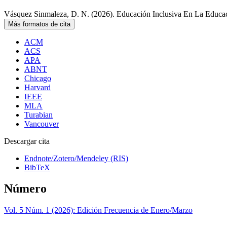
Vásquez Sinmaleza, D. N. (2026). Educación Inclusiva En La Educ
Más formatos de cita
ACM
ACS
APA
ABNT
Chicago
Harvard
IEEE
MLA
Turabian
Vancouver
Descargar cita
Endnote/Zotero/Mendeley (RIS)
BibTeX
Número
Vol. 5 Núm. 1 (2026): Edición Frecuencia de Enero/Marzo