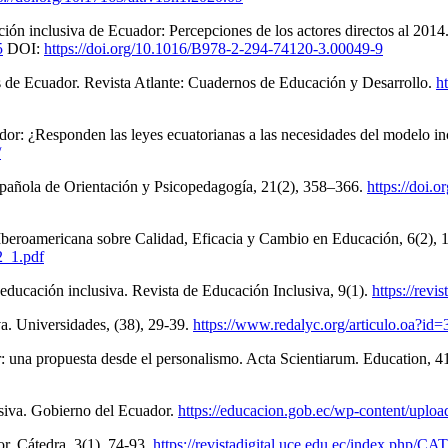
ación inclusiva de Ecuador: Percepciones de los actores directos al 20
5
DOI:
https://doi.org/10.1016/B978-2-294-74120-3.00049-9
es de Ecuador. Revista Atlante: Cuadernos de Educación y Desarrollo.
h
dor: ¿Responden las leyes ecuatorianas a las necesidades del modelo i
/
pañola de Orientación y Psicopedagogía, 21(2), 358–366.
https://doi.
Iberoamericana sobre Calidad, Eficacia y Cambio en Educación, 6(2), 1
2_1.pdf
a educación inclusiva. Revista de Educación Inclusiva, 9(1).
https://revi
a. Universidades, (38), 29-39.
https://www.redalyc.org/articulo.oa?id
 una propuesta desde el personalismo. Acta Scientiarum. Education, 4
usiva. Gobierno del Ecuador.
https://educacion.gob.ec/wp-content/upl
r. Cátedra, 3(1), 74-93.
https://revistadigital.uce.edu.ec/index.php/