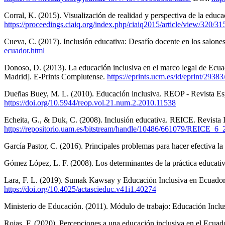
Corral, K. (2015). Visualización de realidad y perspectiva de la educ
https://proceedings.ciaiq.org/index.php/ciaiq2015/article/view/320/31
Cueva, C. (2017). Inclusión educativa: Desafío docente en los salon
ecuador.html
Donoso, D. (2013). La educación inclusiva en el marco legal de Ecua
Madrid]. E-Prints Complutense.
https://eprints.ucm.es/id/eprint/29383
Dueñas Buey, M. L. (2010). Educación inclusiva. REOP - Revista Es
https://doi.org/10.5944/reop.vol.21.num.2.2010.11538
Echeita, G., & Duk, C. (2008). Inclusión educativa. REICE. Revista 
https://repositorio.uam.es/bitstream/handle/10486/661079/REICE_6_
García Pastor, C. (2016). Principales problemas para hacer efectiva l
Gómez López, L. F. (2008). Los determinantes de la práctica educativ
Lara, F. L. (2019). Sumak Kawsay y Educación Inclusiva en Ecuador:
https://doi.org/10.4025/actascieduc.v41i1.40274
Ministerio de Educación. (2011). Módulo de trabajo: Educación Incl
Rojas, F. (2020). Percepciones a una educación inclusiva en el Ecuado