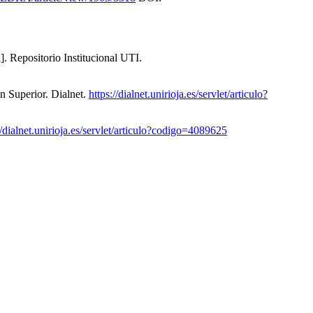
]. Repositorio Institucional UTI.
n Superior. Dialnet.
https://dialnet.unirioja.es/servlet/articulo?
//dialnet.unirioja.es/servlet/articulo?codigo=4089625