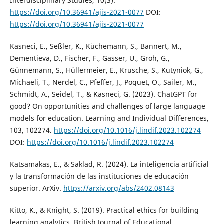
Interdisciplinary Studies, 10(3).
https://doi.org/10.36941/ajis-2021-0077
DOI:
https://doi.org/10.36941/ajis-2021-0077
Kasneci, E., Seßler, K., Küchemann, S., Bannert, M.,
Dementieva, D., Fischer, F., Gasser, U., Groh, G.,
Günnemann, S., Hüllermeier, E., Krusche, S., Kutyniok, G.,
Michaeli, T., Nerdel, C., Pfeffer, J., Poquet, O., Sailer, M.,
Schmidt, A., Seidel, T., & Kasneci, G. (2023). ChatGPT for
good? On opportunities and challenges of large language
models for education. Learning and Individual Differences,
103, 102274.
https://doi.org/10.1016/j.lindif.2023.102274
DOI:
https://doi.org/10.1016/j.lindif.2023.102274
Katsamakas, E., & Saklad, R. (2024). La inteligencia artificial
y la transformación de las instituciones de educación
superior. ArXiv.
https://arxiv.org/abs/2402.08143
Kitto, K., & Knight, S. (2019). Practical ethics for building
learning analytics. British Journal of Educational