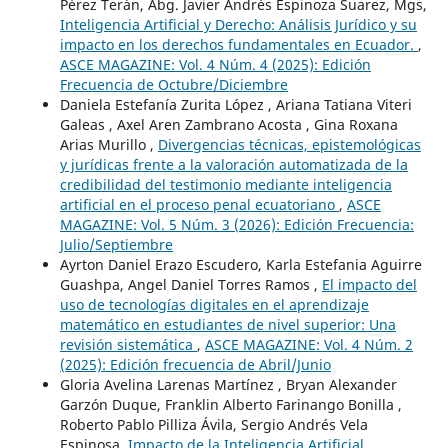
Pérez Terán, Abg. Javier Andrés Espinoza Suarez, Mgs,
Inteligencia Artificial y Derecho: Análisis Jurídico y su
impacto en los derechos fundamentales en Ecuador.
,
ASCE MAGAZINE: Vol. 4 Núm. 4 (2025): Edición
Frecuencia de Octubre/Diciembre
Daniela Estefanía Zurita López , Ariana Tatiana Viteri
Galeas , Axel Aren Zambrano Acosta , Gina Roxana
Arias Murillo ,
Divergencias técnicas, epistemológicas
y jurídicas frente a la valoración automatizada de la
credibilidad del testimonio mediante inteligencia
artificial en el proceso penal ecuatoriano
,
ASCE
MAGAZINE: Vol. 5 Núm. 3 (2026): Edición Frecuencia:
Julio/Septiembre
Ayrton Daniel Erazo Escudero, Karla Estefania Aguirre
Guashpa, Angel Daniel Torres Ramos ,
El impacto del
uso de tecnologías digitales en el aprendizaje
matemático en estudiantes de nivel superior: Una
revisión sistemática
,
ASCE MAGAZINE: Vol. 4 Núm. 2
(2025): Edición frecuencia de Abril/Junio
Gloria Avelina Larenas Martínez , Bryan Alexander
Garzón Duque, Franklin Alberto Farinango Bonilla ,
Roberto Pablo Pilliza Ávila, Sergio Andrés Vela
Espinosa,
Impacto de la Inteligencia Artificial