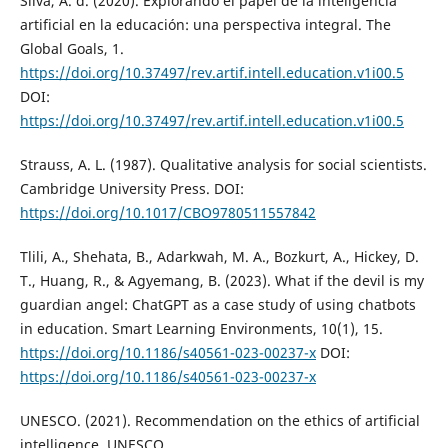
Silva, A. d. (2020). Explorando el papel de la inteligencia
artificial en la educación: una perspectiva integral. The
Global Goals, 1.
https://doi.org/10.37497/rev.artif.intell.education.v1i00.5
DOI:
https://doi.org/10.37497/rev.artif.intell.education.v1i00.5
Strauss, A. L. (1987). Qualitative analysis for social scientists.
Cambridge University Press. DOI:
https://doi.org/10.1017/CBO9780511557842
Tlili, A., Shehata, B., Adarkwah, M. A., Bozkurt, A., Hickey, D.
T., Huang, R., & Agyemang, B. (2023). What if the devil is my
guardian angel: ChatGPT as a case study of using chatbots
in education. Smart Learning Environments, 10(1), 15.
https://doi.org/10.1186/s40561-023-00237-x
DOI:
https://doi.org/10.1186/s40561-023-00237-x
UNESCO. (2021). Recommendation on the ethics of artificial
intelligence. UNESCO.