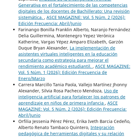
Generativa en el fortalecimiento de las competencias
digitales de los docentes de Bachillerato: Una revisión
sistemática.
,
ASCE MAGAZINE: Vol. 5 Núm. 2 (2026):
Edición Frecuencia: Abril/Junio
Farinango Bonilla Franklin Alberto, Naranjo Fernández
Delia Guillermina, Montenegro Yepez Verónica
Katherine, Vargas Yépez Amparo Elizabeth, Garzón
Duque Bryan Alexander,
La implementación de
asistentes virtuales inteligentes en la educación
secundaria como estrategia para mejorar el
rendimiento académico estudiantil.
,
ASCE MAGAZINE:
Vol. 5 Núm. 1 (2026): Edición Frecuencia de
Enero/Marzo
Carrera Marcillo Tania Paola, Vallejo Martínez Jhonny
Alexander, Silvia Rosa Pacheco Mendoza,
Uso de
inteligencia artificial para fortalecer los patrones de
aprendizaje en niños de primera infancia
,
ASCE
MAGAZINE: Vol. 5 Núm. 2 (2026): Edición Frecuencia:
Abril/Junio
Orfilia Jessenia Pérez Pérez, Erika Iveth Barcia Cedeño,
Alberto Renato Tambaco Quintero,
Integración
pedagógica de herramientas digitales y su relación