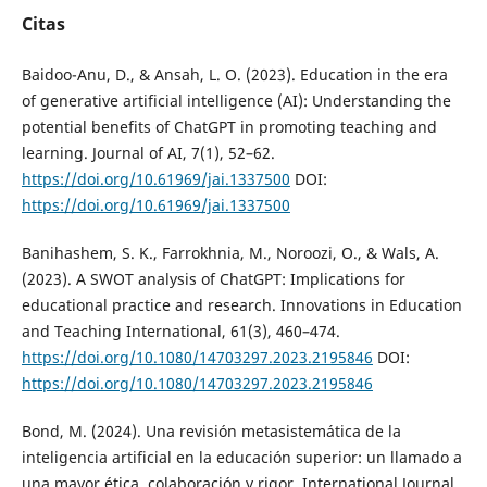
Citas
Baidoo-Anu, D., & Ansah, L. O. (2023). Education in the era
of generative artificial intelligence (AI): Understanding the
potential benefits of ChatGPT in promoting teaching and
learning. Journal of AI, 7(1), 52–62.
https://doi.org/10.61969/jai.1337500
DOI:
https://doi.org/10.61969/jai.1337500
Banihashem, S. K., Farrokhnia, M., Noroozi, O., & Wals, A.
(2023). A SWOT analysis of ChatGPT: Implications for
educational practice and research. Innovations in Education
and Teaching International, 61(3), 460–474.
https://doi.org/10.1080/14703297.2023.2195846
DOI:
https://doi.org/10.1080/14703297.2023.2195846
Bond, M. (2024). Una revisión metasistemática de la
inteligencia artificial en la educación superior: un llamado a
una mayor ética, colaboración y rigor. International Journal