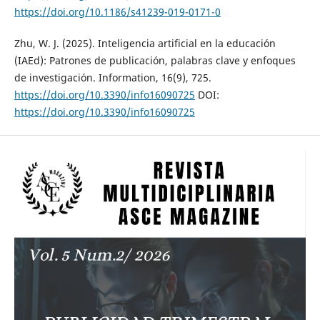
https://doi.org/10.1186/s41239-019-0171-0
Zhu, W. J. (2025). Inteligencia artificial en la educación
(IAEd): Patrones de publicación, palabras clave y enfoques
de investigación. Information, 16(9), 725.
https://doi.org/10.3390/info16090725
DOI:
https://doi.org/10.3390/info16090725