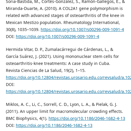
Soria-Bastida, M., Cortés-González, S., Ramón-Gallegos, E., &
Miranda-Duarte, A. (2010). A COL2A1 gene polymorphism is
related with advanced stages of osteoarthritis of the knee in
Mexican Mestizo population. Rheumatology International,
30(8), 1035–1039.
https://doi.org/10.1007/s00296-009-1091-4
DOI:
https://doi.org/10.1007/s00296-009-1091-4
Hermida Vitar, D. P., Zumalacárregui de Cárdenas, L., &
García Suárez, J. (2021). Using mononuclear stem cells for
osteoarthritis-knee treatments: A case study in Cuba.
Revista Ciencias de La Salud, 19(2), 1–15.
https://doi.org/10.12804/revistas.urosario.edu.co/revsalud/a.10
DOI:
https://doi.org/10.12804/revistas.urosario.edu.co/revsalud/a.10
Miklos, A. C., Li, C., Sorrell, C. D., Lyon, L. A., & Pielak, G. J.
(2011). An upper limit for macromolecular crowding effects.
BMC Biophysics, 4(1).
https://doi.org/10.1186/2046-1682-4-13
DOI:
https://doi.org/10.1186/2046-1682-4-13