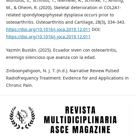
Mundlos, S., Schmidt, T., Niemeier, A., Schinke, T., Amling,
M., & Oheim, R. (2020). Skeletal deterioration in COL2A1-
related spondyloepiphyseal dysplasia occurs prior to
osteoarthritis. Osteoarthritis and Cartilage, 28(3), 334–343.
https://doi.org/10.1016/j.joca.2019.12.011
DOI:
https://doi.org/10.1016/j.joca.2019.12.011
Yazmín Bustán. (2025). Ecuador viven con osteoartritis,
enemigo silencioso que avanza con la edad.
Zinboonyahgoon, N. J. T. (n.d.). Narrative Review Pulsed
Radiofrequency Treatment: Evidence for and Applications in
Chronic Pain.