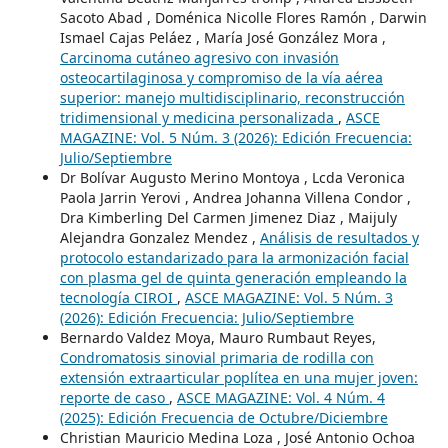
Sacoto Abad , Doménica Nicolle Flores Ramón , Darwin
Ismael Cajas Peláez , María José González Mora ,
Carcinoma cutáneo agresivo con invasión
osteocartilaginosa y compromiso de la vía aérea
superior: manejo multidisciplinario, reconstrucción
tridimensional y medicina personalizada
,
ASCE
MAGAZINE: Vol. 5 Núm. 3 (2026): Edición Frecuencia:
Julio/Septiembre
Dr Bolívar Augusto Merino Montoya , Lcda Veronica
Paola Jarrin Yerovi , Andrea Johanna Villena Condor ,
Dra Kimberling Del Carmen Jimenez Diaz , Maijuly
Alejandra Gonzalez Mendez ,
Análisis de resultados y
protocolo estandarizado para la armonización facial
con plasma gel de quinta generación empleando la
tecnología CIROI
,
ASCE MAGAZINE: Vol. 5 Núm. 3
(2026): Edición Frecuencia: Julio/Septiembre
Bernardo Valdez Moya, Mauro Rumbaut Reyes,
Condromatosis sinovial primaria de rodilla con
extensión extraarticular poplítea en una mujer joven:
reporte de caso
,
ASCE MAGAZINE: Vol. 4 Núm. 4
(2025): Edición Frecuencia de Octubre/Diciembre
Christian Mauricio Medina Loza , José Antonio Ochoa