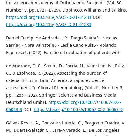
the American Academy of Orthopaedic Surgeons (Vol. 30,
Number 9, pp. E721–E729). Lippincott Williams and Wilkins.
https://doi.org/10.5435/JAAOS-D-21-01233
DOI:
https://doi.org/10.5435/JAAOS-D-21-01233
Daniel Ciampi de Andrade1, 2 · Diego Saaibi3 · Nicolas
Sarría4 · Nora Vainstein5 · Leslie Cano Ruiz5 · Rolando
Espinosa6. (2022). Functional evaluation of patients with.
de Andrade, D. C., Saaibi, D., Sarría, N., Vainstein, N., Ruiz, L.
C., & Espinosa, R. (2022). Assessing the burden of
osteoarthritis in Latin America: a rapid evidence
assessment. In Clinical Rheumatology (Vol. 41, Number 5,
pp. 1285–1292). Springer Science and Business Media
Deutschland GmbH.
https://doi.org/10.1007/s10067-022-
06063-9
DOI:
https://doi.org/10.1007/s10067-022-06063-9
Gálvez-Rosas, A., González-Huerta, C., Borgonio-Cuadra, V.
M., Duarte-Salazár, C., Lara-Alvarado, L., De Los Ángeles