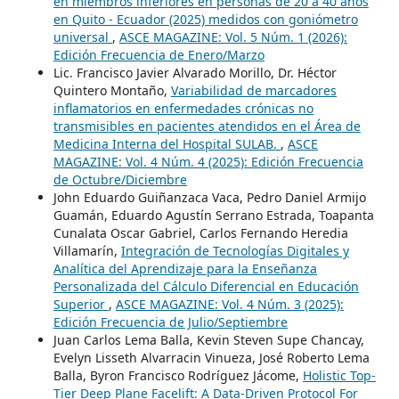
en miembros inferiores en personas de 20 a 40 años
en Quito - Ecuador (2025) medidos con goniómetro
universal
,
ASCE MAGAZINE: Vol. 5 Núm. 1 (2026):
Edición Frecuencia de Enero/Marzo
Lic. Francisco Javier Alvarado Morillo, Dr. Héctor
Quintero Montaño,
Variabilidad de marcadores
inflamatorios en enfermedades crónicas no
transmisibles en pacientes atendidos en el Área de
Medicina Interna del Hospital SULAB.
,
ASCE
MAGAZINE: Vol. 4 Núm. 4 (2025): Edición Frecuencia
de Octubre/Diciembre
John Eduardo Guiñanzaca Vaca, Pedro Daniel Armijo
Guamán, Eduardo Agustín Serrano Estrada, Toapanta
Cunalata Oscar Gabriel, Carlos Fernando Heredia
Villamarín,
Integración de Tecnologías Digitales y
Analítica del Aprendizaje para la Enseñanza
Personalizada del Cálculo Diferencial en Educación
Superior
,
ASCE MAGAZINE: Vol. 4 Núm. 3 (2025):
Edición Frecuencia de Julio/Septiembre
Juan Carlos Lema Balla, Kevin Steven Supe Chancay,
Evelyn Lisseth Alvarracin Vinueza, José Roberto Lema
Balla, Byron Francisco Rodríguez Jácome,
Holistic Top-
Tier Deep Plane Facelift: A Data-Driven Protocol For