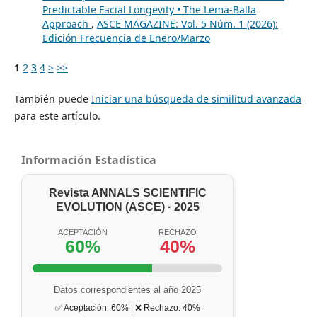
Predictable Facial Longevity • The Lema-Balla
Approach
,
ASCE MAGAZINE: Vol. 5 Núm. 1 (2026):
Edición Frecuencia de Enero/Marzo
1
2
3
4
>
>>
También puede
Iniciar una búsqueda de similitud avanzada
para este artículo.
Información Estadística
Revista ANNALS SCIENTIFIC
EVOLUTION (ASCE) · 2025
ACEPTACIÓN
RECHAZO
60%
40%
Datos correspondientes al año 2025
✅ Aceptación: 60% | ❌ Rechazo: 40%