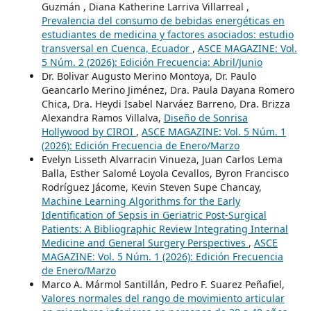
Guzmán , Diana Katherine Larriva Villarreal ,
Prevalencia del consumo de bebidas energéticas en
estudiantes de medicina y factores asociados: estudio
transversal en Cuenca, Ecuador
,
ASCE MAGAZINE: Vol.
5 Núm. 2 (2026): Edición Frecuencia: Abril/Junio
Dr. Bolivar Augusto Merino Montoya, Dr. Paulo
Geancarlo Merino Jiménez, Dra. Paula Dayana Romero
Chica, Dra. Heydi Isabel Narváez Barreno, Dra. Brizza
Alexandra Ramos Villalva,
Diseño de Sonrisa
Hollywood by CIROI
,
ASCE MAGAZINE: Vol. 5 Núm. 1
(2026): Edición Frecuencia de Enero/Marzo
Evelyn Lisseth Alvarracin Vinueza, Juan Carlos Lema
Balla, Esther Salomé Loyola Cevallos, Byron Francisco
Rodríguez Jácome, Kevin Steven Supe Chancay,
Machine Learning Algorithms for the Early
Identification of Sepsis in Geriatric Post-Surgical
Patients: A Bibliographic Review Integrating Internal
Medicine and General Surgery Perspectives
,
ASCE
MAGAZINE: Vol. 5 Núm. 1 (2026): Edición Frecuencia
de Enero/Marzo
Marco A. Mármol Santillán, Pedro F. Suarez Peñafiel,
Valores normales del rango de movimiento articular