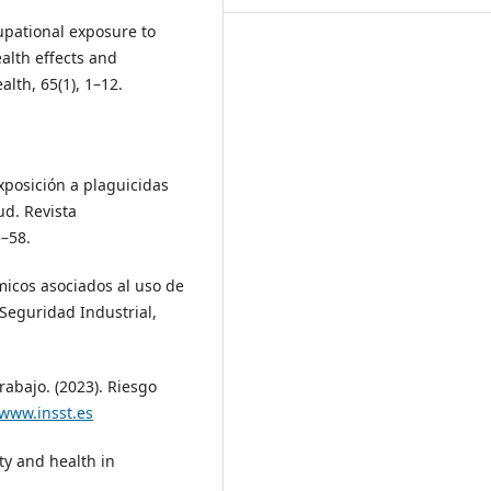
cupational exposure to
ealth effects and
lth, 65(1), 1–12.
exposición a plaguicidas
ud. Revista
5–58.
ímicos asociados al uso de
 Seguridad Industrial,
rabajo. (2023). Riesgo
/www.insst.es
ty and health in