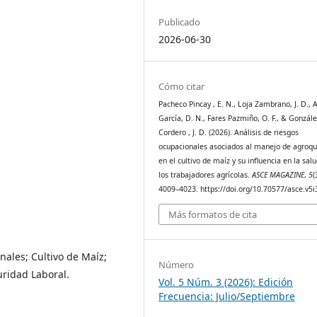
Publicado
2026-06-30
Cómo citar
Pacheco Pincay , E. N., Loja Zambrano, J. D., 
García, D. N., Fares Pazmiño, O. F., & Gonzál
Cordero , J. D. (2026). Análisis de riesgos
ocupacionales asociados al manejo de agroq
en el cultivo de maíz y su influencia en la sal
los trabajadores agrícolas.
ASCE MAGAZINE
,
5
(
4009–4023. https://doi.org/10.70577/asce.v5i
Más formatos de cita
ales; Cultivo de Maíz;
Número
uridad Laboral.
Vol. 5 Núm. 3 (2026): Edición
Frecuencia: Julio/Septiembre