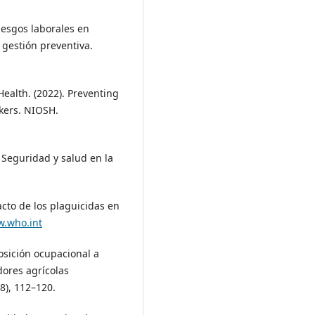
 riesgos laborales en
 gestión preventiva.
Health. (2022). Preventing
rkers. NIOSH.
. Seguridad y salud en la
acto de los plaguicidas en
w.who.int
posición ocupacional a
dores agrícolas
8), 112–120.