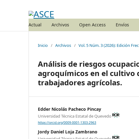
Actual
Archivos
Open Access
Envíos
Inicio
/
Archivos
/
Vol. 5 Núm. 3 (2026): Edición Fre
Análisis de riesgos ocupaci
agroquímicos en el cultivo d
trabajadores agrícolas.
Edder Nicolás Pacheco Pincay
Universidad Técnica Estatal de Quevedo
https://orcid.org/0009-0001-1303-2963
Jordy Daniel Loja Zambrano
Universidad Técnica Estatal de Quevedo