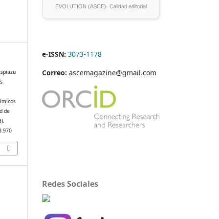
EVOLUTION (ASCE)· Calidad editorial
e-ISSN:
3073-1178
Correo:
ascemagazine@gmail.com
Aspiazu
es
uímicos
ud de
3),
3.970
Redes Sociales