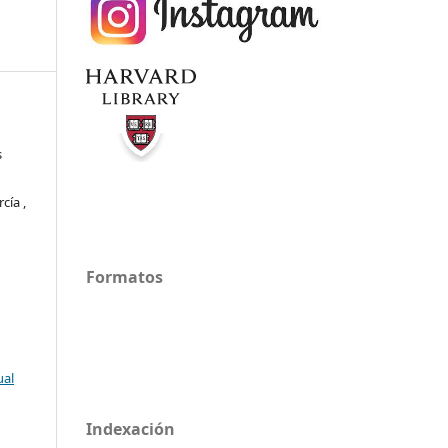
s
cía ,
Formatos
ual
Indexación