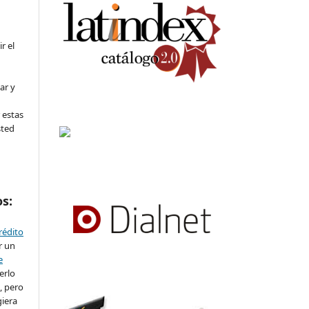
ir el
ar y
 estas
sted
os:
crédito
r un
e
erlo
, pero
iera