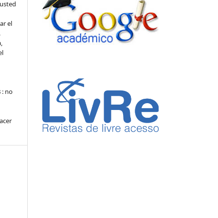
 usted
ar el
.
,
el
s
: no
hacer