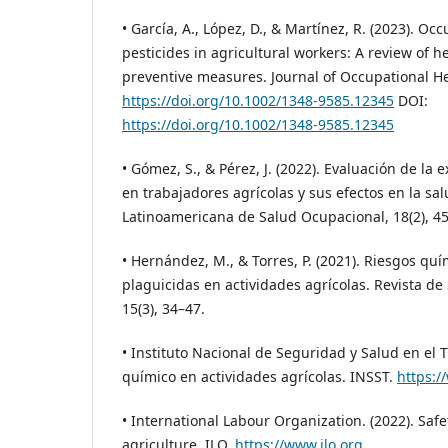
• García, A., López, D., & Martínez, R. (2023). Oc
pesticides in agricultural workers: A review of h
preventive measures. Journal of Occupational Hea
https://doi.org/10.1002/1348-9585.12345
DOI:
https://doi.org/10.1002/1348-9585.12345
• Gómez, S., & Pérez, J. (2022). Evaluación de la 
en trabajadores agrícolas y sus efectos en la sal
Latinoamericana de Salud Ocupacional, 18(2), 4
• Hernández, M., & Torres, P. (2021). Riesgos qu
plaguicidas en actividades agrícolas. Revista de
15(3), 34–47.
• Instituto Nacional de Seguridad y Salud en el T
químico en actividades agrícolas. INSST.
https:/
• International Labour Organization. (2022). Safe
agriculture. ILO.
https://www.ilo.org