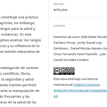
Sección
Artículos
 constituye una práctica
agrícola; sin embargo,
Licencia
iesgos para la salud y
 sustancias. En este
Derechos de autor 2026 Edder Nicolá
etivo analizar los riesgos
Pacheco Pincay , Jordy Daniel Loja
os y su influencia en la
Zambrano , Daniel Nicolas Aspiazu Gar
na revisión exhaustiva de
Omar Fernando Fares Pazmiño , Julio
Daniel Gonzáles Cordero
investigación de carácter
científicos, libros,
Esta obra está bajo una licencia
 la seguridad y salud
internacional
Creative Commons
 estas fuentes permitió
Atribución-NoComercial-CompartirIg
urante la manipulación de
4.0
.
ás frecuentes y las
rar en la salud de los