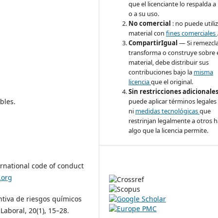
que el licenciante lo respalda a
o a su uso.
No comercial
: no puede utiliz
material con
fines comerciales
CompartirIgual
— Si remezcla
transforma o construye sobre 
material, debe distribuir sus
contribuciones bajo la
misma
licencia
que el original.
Sin restricciones adicionale
puede aplicar términos legales
bles.
ni
medidas tecnológicas
que
restrinjan legalmente a otros 
algo que la licencia permite.
ernational code of conduct
.org
entiva de riesgos químicos
Laboral, 20(1), 15–28.