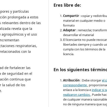
Eres libre de:
pores y partículas
Compartir
: copiar y redistribu
ición prolongada a estos
material en cualquier medio o
s relevantes dentro de las
formato
alizada revela que la
Adaptar
: remezclar, transform
e agroquímicos y el uso
desarrollar el material
El licenciante no puede revocar
 incrementan
libertades siempre y cuando u
taciones respiratorias,
cumpla con los términos de la
relacionados con la
licencia.
d de fortalecer las
En los siguientes términ
a de seguridad en el
tación continua que
Atribución
: Debe otorgar
el 
 la salud de los
correspondiente
, proporciona
enlace a la licencia e
indicar si s
z.
realizaron cambios
. Puede hac
de cualquier manera razonable
no de ninguna manera que sug