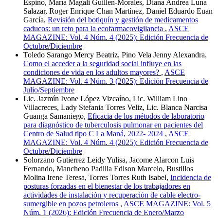
Espino, María Magali Guillen-Morales, Diana Andrea Luna
Salazar, Roger Enrique Chan Martínez, Daniel Eduardo Euan
García,
Revisión del botiquín y gestión de medicamentos
caducos: un reto para la ecofarmacovigilancia
,
ASCE
MAGAZINE: Vol. 4 Núm. 4 (2025): Edición Frecuencia de
Octubre/Diciembre
Toledo Sarango Mercy Beatriz, Pino Vela Jenny Alexandra,
Como el acceder a la seguridad social influye en las
condiciones de vida en los adultos mayores?
,
ASCE
MAGAZINE: Vol. 4 Núm. 3 (2025): Edición Frecuencia de
Julio/Septiembre
Lic. Jazmín Ivone López Vizcaíno, Lic. William Lino
Villacreces, Lady Stefania Torres Veliz, Lic. Blanca Narcisa
Guanga Samaniego,
Eficacia de los métodos de laboratorio
para diagnóstico de tuberculosis pulmonar en pacientes del
Centro de Salud tipo C La Maná, 2022- 2024
,
ASCE
MAGAZINE: Vol. 4 Núm. 4 (2025): Edición Frecuencia de
Octubre/Diciembre
Solorzano Gutierrez Leidy Yulisa, Jacome Alarcon Luis
Fernando, Mancheno Padilla Edison Marcelo, Bustillos
Molina Irene Teresa, Torres Torres Ruth Isabel,
Incidencia de
posturas forzadas en el bienestar de los trabajadores en
actividades de instalación y recuperación de cable electro-
sumergible en pozos petroleros
,
ASCE MAGAZINE: Vol. 5
Núm. 1 (2026): Edición Frecuencia de Enero/Marzo