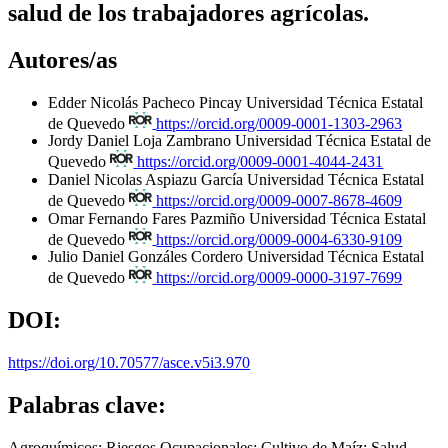
salud de los trabajadores agrícolas.
Autores/as
Edder Nicolás Pacheco Pincay
Universidad Técnica Estatal
de Quevedo
https://orcid.org/0009-0001-1303-2963
Jordy Daniel Loja Zambrano
Universidad Técnica Estatal de
Quevedo
https://orcid.org/0009-0001-4044-2431
Daniel Nicolas Aspiazu García
Universidad Técnica Estatal
de Quevedo
https://orcid.org/0009-0007-8678-4609
Omar Fernando Fares Pazmiño
Universidad Técnica Estatal
de Quevedo
https://orcid.org/0009-0004-6330-9109
Julio Daniel Gonzáles Cordero
Universidad Técnica Estatal
de Quevedo
https://orcid.org/0009-0000-3197-7699
DOI:
https://doi.org/10.70577/asce.v5i3.970
Palabras clave:
Agroquímicos; Riesgos Ocupacionales; Cultivo de Maíz; Salud