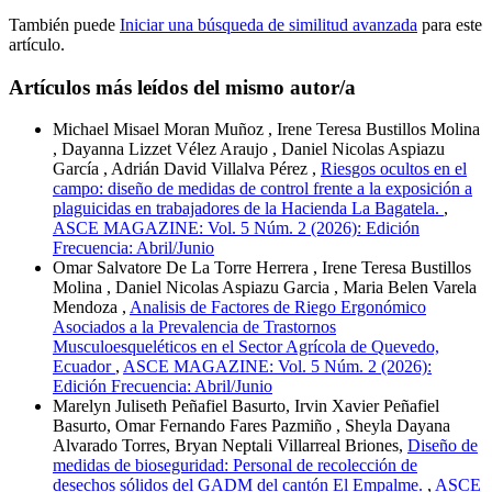
También puede
Iniciar una búsqueda de similitud avanzada
para este
artículo.
Artículos más leídos del mismo autor/a
Michael Misael Moran Muñoz , Irene Teresa Bustillos Molina
, Dayanna Lizzet Vélez Araujo , Daniel Nicolas Aspiazu
García , Adrián David Villalva Pérez ,
Riesgos ocultos en el
campo: diseño de medidas de control frente a la exposición a
plaguicidas en trabajadores de la Hacienda La Bagatela.
,
ASCE MAGAZINE: Vol. 5 Núm. 2 (2026): Edición
Frecuencia: Abril/Junio
Omar Salvatore De La Torre Herrera , Irene Teresa Bustillos
Molina , Daniel Nicolas Aspiazu Garcia , Maria Belen Varela
Mendoza ,
Analisis de Factores de Riego Ergonómico
Asociados a la Prevalencia de Trastornos
Musculoesqueléticos en el Sector Agrícola de Quevedo,
Ecuador
,
ASCE MAGAZINE: Vol. 5 Núm. 2 (2026):
Edición Frecuencia: Abril/Junio
Marelyn Juliseth Peñafiel Basurto, Irvin Xavier Peñafiel
Basurto, Omar Fernando Fares Pazmiño , Sheyla Dayana
Alvarado Torres, Bryan Neptali Villarreal Briones,
Diseño de
medidas de bioseguridad: Personal de recolección de
desechos sólidos del GADM del cantón El Empalme.
,
ASCE