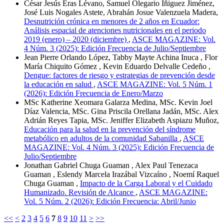
César Jesús Eras Lévano, Samuel Olegario Iñiguez Jiménez,
José Luis Nogales Astete, Abrahán Josue Valenzuela Madera,
Desnutrición crónica en menores de 2 años en Ecuador:
Análisis espacial de atenciones nutricionales en el periodo
2019 (enero) – 2020 (diciembre)
,
ASCE MAGAZINE: Vol.
4 Núm. 3 (2025): Edición Frecuencia de Julio/Septiembre
Jean Pierre Orlando López, Tabby Mayte Achina Inuca , Flor
María Chiquito Gómez , Kevin Eduardo Delvalle Cedeño ,
Dengue: factores de riesgo y estrategias de prevención desde
la educación en salud
,
ASCE MAGAZINE: Vol. 5 Núm. 1
(2026): Edición Frecuencia de Enero/Marzo
MSc Katherine Xeomara Galarza Medina, MSc. Kevin Joel
Díaz Valencia, MSc. Gina Priscila Orellana Jadán, MSc. Alex
Adrián Reyes Tapia, MSc. Jeniffer Elizabeth Aspiazu Muñoz,
Educación para la salud en la prevención del síndrome
metabólico en adultos de la comunidad Sabanilla
,
ASCE
MAGAZINE: Vol. 4 Núm. 3 (2025): Edición Frecuencia de
Julio/Septiembre
Jonathan Gabriel Chuga Guaman , Alex Paul Tenezaca
Guaman , Eslendy Marcela Irazábal Vizcaíno , Noemí Raquel
Chuga Guaman ,
Impacto de la Carga Laboral y el Cuidado
Humanizado. Revisión de Alcance
,
ASCE MAGAZINE:
Vol. 5 Núm. 2 (2026): Edición Frecuencia: Abril/Junio
<<
<
2
3
4
5
6
7
8
9
10
11
>
>>