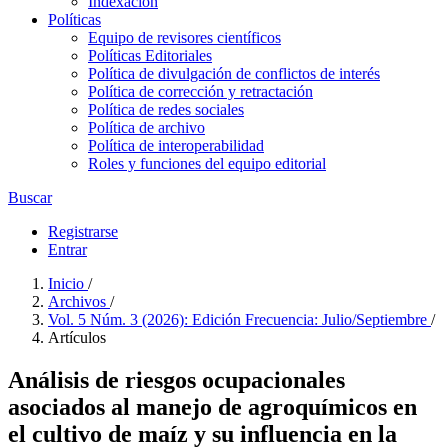
Indexación
Políticas
Equipo de revisores científicos
Políticas Editoriales
Política de divulgación de conflictos de interés
Política de corrección y retractación
Política de redes sociales
Política de archivo
Política de interoperabilidad
Roles y funciones del equipo editorial
Buscar
Registrarse
Entrar
Inicio
/
Archivos
/
Vol. 5 Núm. 3 (2026): Edición Frecuencia: Julio/Septiembre
/
Artículos
Análisis de riesgos ocupacionales
asociados al manejo de agroquímicos en
el cultivo de maíz y su influencia en la