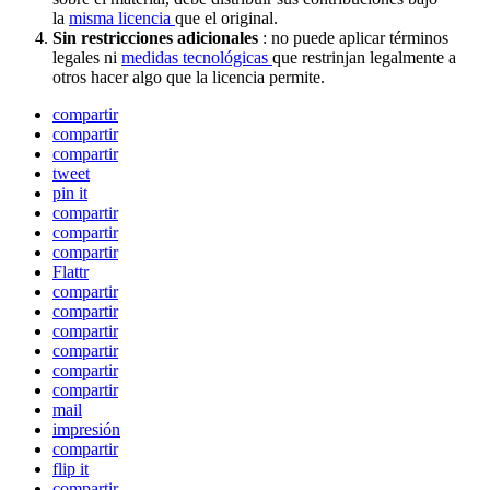
la
misma licencia
que el original.
Sin restricciones adicionales
: no puede aplicar términos
legales ni
medidas tecnológicas
que restrinjan legalmente a
otros hacer algo que la licencia permite.
compartir
compartir
compartir
tweet
pin it
compartir
compartir
compartir
Flattr
compartir
compartir
compartir
compartir
compartir
compartir
mail
impresión
compartir
flip it
compartir