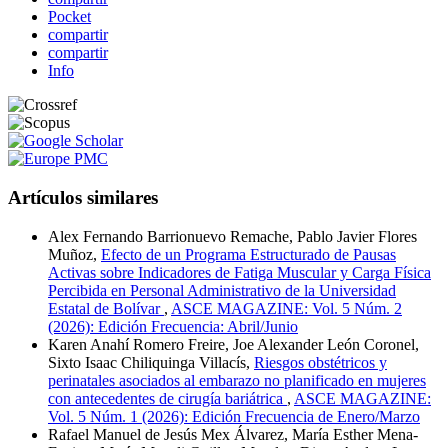
Pocket
compartir
compartir
Info
Artículos similares
Alex Fernando Barrionuevo Remache, Pablo Javier Flores
Muñoz,
Efecto de un Programa Estructurado de Pausas
Activas sobre Indicadores de Fatiga Muscular y Carga Física
Percibida en Personal Administrativo de la Universidad
Estatal de Bolívar
,
ASCE MAGAZINE: Vol. 5 Núm. 2
(2026): Edición Frecuencia: Abril/Junio
Karen Anahí Romero Freire, Joe Alexander León Coronel,
Sixto Isaac Chiliquinga Villacís,
Riesgos obstétricos y
perinatales asociados al embarazo no planificado en mujeres
con antecedentes de cirugía bariátrica
,
ASCE MAGAZINE:
Vol. 5 Núm. 1 (2026): Edición Frecuencia de Enero/Marzo
Rafael Manuel de Jesús Mex Álvarez, María Esther Mena-