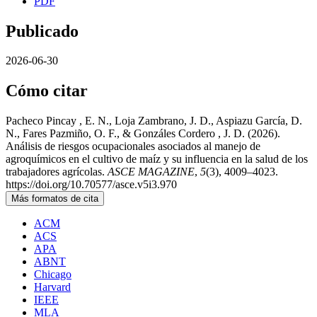
PDF
Publicado
2026-06-30
Cómo citar
Pacheco Pincay , E. N., Loja Zambrano, J. D., Aspiazu García, D.
N., Fares Pazmiño, O. F., & Gonzáles Cordero , J. D. (2026).
Análisis de riesgos ocupacionales asociados al manejo de
agroquímicos en el cultivo de maíz y su influencia en la salud de los
trabajadores agrícolas.
ASCE MAGAZINE
,
5
(3), 4009–4023.
https://doi.org/10.70577/asce.v5i3.970
Más formatos de cita
ACM
ACS
APA
ABNT
Chicago
Harvard
IEEE
MLA