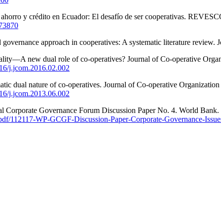
 ahorro y crédito en Ecuador: El desafío de ser cooperativas. REVESC
.73870
nd governance approach in cooperatives: A systematic literature review. 
nality—A new dual role of co-operatives? Journal of Co-operative Org
016/j.jcom.2016.02.002
tic dual nature of co-operatives. Journal of Co-operative Organizatio
016/j.jcom.2013.06.002
obal Corporate Governance Forum Discussion Paper No. 4. World Bank.
/pdf/112117-WP-GCGF-Discussion-Paper-Corporate-Governance-Issues