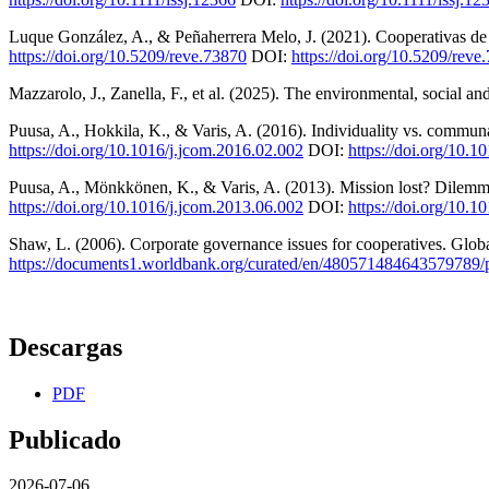
Luque González, A., & Peñaherrera Melo, J. (2021). Cooperativas de
https://doi.org/10.5209/reve.73870
DOI:
https://doi.org/10.5209/reve
Mazzarolo, J., Zanella, F., et al. (2025). The environmental, social a
Puusa, A., Hokkila, K., & Varis, A. (2016). Individuality vs. commu
https://doi.org/10.1016/j.jcom.2016.02.002
DOI:
https://doi.org/10.1
Puusa, A., Mönkkönen, K., & Varis, A. (2013). Mission lost? Dilemma
https://doi.org/10.1016/j.jcom.2013.06.002
DOI:
https://doi.org/10.1
Shaw, L. (2006). Corporate governance issues for cooperatives. Gl
https://documents1.worldbank.org/curated/en/480571484643579789
Descargas
PDF
Publicado
2026-07-06