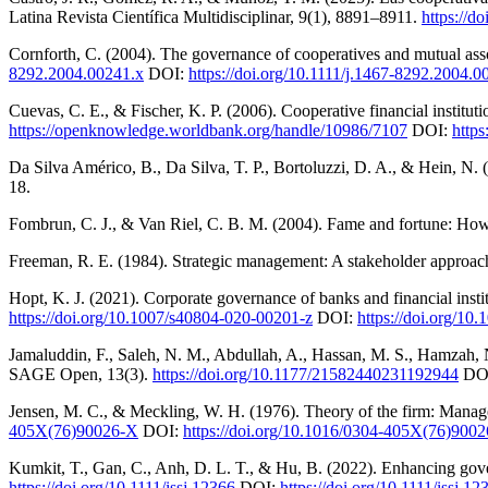
Latina Revista Científica Multidisciplinar, 9(1), 8891–8911.
https://d
Cornforth, C. (2004). The governance of cooperatives and mutual ass
8292.2004.00241.x
DOI:
https://doi.org/10.1111/j.1467-8292.2004.0
Cuevas, C. E., & Fischer, K. P. (2006). Cooperative financial instit
https://openknowledge.worldbank.org/handle/10986/7107
DOI:
http
Da Silva Américo, B., Da Silva, T. P., Bortoluzzi, D. A., & Hein, N. 
18.
Fombrun, C. J., & Van Riel, C. B. M. (2004). Fame and fortune: How
Freeman, R. E. (1984). Strategic management: A stakeholder approac
Hopt, K. J. (2021). Corporate governance of banks and financial inst
https://doi.org/10.1007/s40804-020-00201-z
DOI:
https://doi.org/10
Jamaluddin, F., Saleh, N. M., Abdullah, A., Hassan, M. S., Hamzah, N
SAGE Open, 13(3).
https://doi.org/10.1177/21582440231192944
DO
Jensen, M. C., & Meckling, W. H. (1976). Theory of the firm: Manage
405X(76)90026-X
DOI:
https://doi.org/10.1016/0304-405X(76)900
Kumkit, T., Gan, C., Anh, D. L. T., & Hu, B. (2022). Enhancing gover
https://doi.org/10.1111/issj.12366
DOI:
https://doi.org/10.1111/issj.12