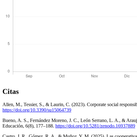
Citas
Allen, M., Tessier, S., & Laurin, C. (2023). Corporate social responsibi
https://doi.org/10.3390/su15064739
Bueno, A. S., Fernández Moreno, J. C., León Serrano, L. A., & Araujo
Educación, 6(8), 177–188.
https://doi.org/10.5281/zenodo.16937889
Castro, J. R., Gómez, R. A., & Muñoz, Y. M. (2025). Las cooperativas 