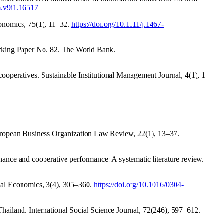
m.v9i1.16517
conomics, 75(1), 11–32.
https://doi.org/10.1111/j.1467-
Working Paper No. 82. The World Bank.
cooperatives. Sustainable Institutional Management Journal, 4(1), 1–
 European Business Organization Law Review, 22(1), 13–37.
ance and cooperative performance: A systematic literature review.
cial Economics, 3(4), 305–360.
https://doi.org/10.1016/0304-
Thailand. International Social Science Journal, 72(246), 597–612.