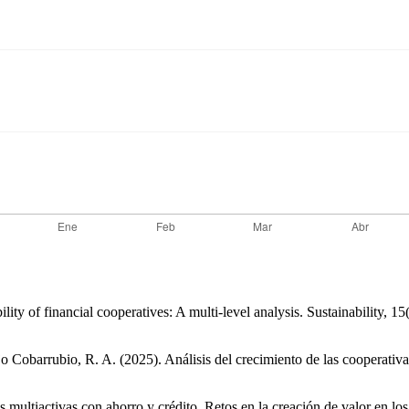
lity of financial cooperatives: A multi-level analysis. Sustainability, 1
 Cobarrubio, R. A. (2025). Análisis del crecimiento de las cooperativ
multiactivas con ahorro y crédito. Retos en la creación de valor en lo