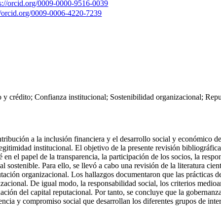
ps://orcid.org/0009-0000-9516-0039
://orcid.org/0009-0006-4220-7239
y crédito; Confianza institucional; Sostenibilidad organizacional; Repu
ntribución a la inclusión financiera y el desarrollo social y económico 
egitimidad institucional. El objetivo de la presente revisión bibliográfic
en el papel de la transparencia, la participación de los socios, la respon
l sostenible. Para ello, se llevó a cabo una revisión de la literatura ci
tación organizacional. Los hallazgos documentaron que las prácticas de
nizacional. De igual modo, la responsabilidad social, los criterios medi
ación del capital reputacional. Por tanto, se concluye que la gobernanz
rencia y compromiso social que desarrollan los diferentes grupos de inte