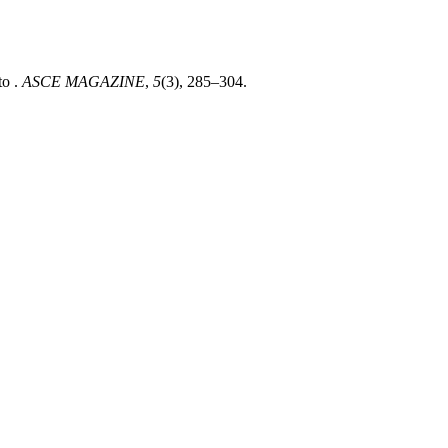
to .
ASCE MAGAZINE
,
5
(3), 285–304.