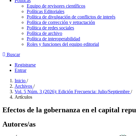
Políticas
Equipo de revisores científicos
Políticas Editoriales
Política de divulgación de conflictos de interés
Política de corrección y retractación
Política de redes sociales
Política de archivo
Política de interoperabilidad
Roles y funciones del equipo editorial
Buscar
Registrarse
Entrar
Inicio
/
Archivos
/
Vol. 5 Núm. 3 (2026): Edición Frecuencia: Julio/Septiembre
/
Artículos
Efectos de la gobernanza en el capital repu
Autores/as