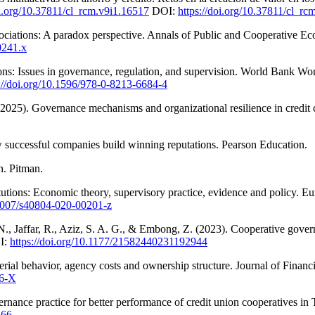
oi.org/10.37811/cl_rcm.v9i1.16517
DOI:
https://doi.org/10.37811/cl_rc
ociations: A paradox perspective. Annals of Public and Cooperative E
0241.x
utions: Issues in governance, regulation, and supervision. World Bank 
s://doi.org/10.1596/978-0-8213-6684-4
(2025). Governance mechanisms and organizational resilience in credit 
 successful companies build winning reputations. Pearson Education.
h. Pitman.
itutions: Economic theory, supervisory practice, evidence and policy.
.1007/s40804-020-00201-z
., Jaffar, R., Aziz, S. A. G., & Embong, Z. (2023). Cooperative govern
I:
https://doi.org/10.1177/21582440231192944
rial behavior, agency costs and ownership structure. Journal of Finan
26-X
nance practice for better performance of credit union cooperatives in 
366