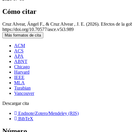
Cómo citar
Cruz Alvear, Ángel F., & Cruz Alvear , J. E. (2026). Efectos de la gob
https://doi.org/10.70577/asce.v5i3.989
Más formatos de cita
ACM
ACS
APA
ABNT
Chicago
Harvard
IEEE
MLA
Turabian
Vancouver
Descargar cita
Endnote/Zotero/Mendeley (RIS)
BibTeX
Número