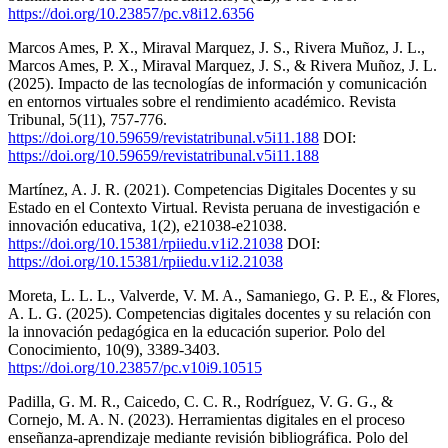
https://doi.org/10.23857/pc.v8i12.6356
Marcos Ames, P. X., Miraval Marquez, J. S., Rivera Muñoz, J. L.,
Marcos Ames, P. X., Miraval Marquez, J. S., & Rivera Muñoz, J. L.
(2025). Impacto de las tecnologías de información y comunicación
en entornos virtuales sobre el rendimiento académico. Revista
Tribunal, 5(11), 757-776.
https://doi.org/10.59659/revistatribunal.v5i11.188
DOI:
https://doi.org/10.59659/revistatribunal.v5i11.188
Martínez, A. J. R. (2021). Competencias Digitales Docentes y su
Estado en el Contexto Virtual. Revista peruana de investigación e
innovación educativa, 1(2), e21038-e21038.
https://doi.org/10.15381/rpiiedu.v1i2.21038
DOI:
https://doi.org/10.15381/rpiiedu.v1i2.21038
Moreta, L. L. L., Valverde, V. M. A., Samaniego, G. P. E., & Flores,
A. L. G. (2025). Competencias digitales docentes y su relación con
la innovación pedagógica en la educación superior. Polo del
Conocimiento, 10(9), 3389-3403.
https://doi.org/10.23857/pc.v10i9.10515
Padilla, G. M. R., Caicedo, C. C. R., Rodríguez, V. G. G., &
Cornejo, M. A. N. (2023). Herramientas digitales en el proceso
enseñanza-aprendizaje mediante revisión bibliográfica. Polo del