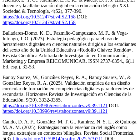
docente y la alfabetización digital en la educación del siglo XXI.
Sociedad & Tecnología, 4(S2), 377-390.
https://doi.org/10.51247/st.v4iS2.158
DOI:
https://doi.org/10.51247/st.v4iS2.158
Balladares-Domo, K. D., Pazmiño-Campuzano, M. F., & Vega-
Intriago, J. O. (2023). Estrategia pedagógica para el uso de
herramientas digitales en ciencias naturales dirigida a los estudiantes
del sexto año de la Unidad Educativa «Rodolfo Chávez Rendón».
Revista Científica Arbitrada de Investigación en Comunicación,
Marketing y Empresa REICOMUNICAR. ISSN 2737-6354., 6(11
Ed. esp.), 32-53.
Banoy Suarez, W., González Reyes, R. A., Banoy Suarez, W., &
González Reyes, R. A. (2025). Validación empírica de un diseño
curricular de formación en competencias digitales para docentes de
secundaria. Horizontes Revista de Investigación en Ciencias de la
Educación, 9(39), 3332-3355.
https://doi.org/10.33996/revistahorizontes.v9i39.1121
DOI:
https://doi.org/10.33996/revistahorizontes.v9i39.1121
Cando, D. A. F., González, M. T. G., Ramirez, N. S. L., & Quiroga,
M. A. M. (2025). Estrategias para la enseñanza del inglés como
lengua extranjera en contextos bilingües. Revista Social Fronteriza,
5(3).
https://doi.org/10.59814/resofro.2025.5(3)711
DOI: