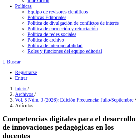
Indexación
Políticas
Equipo de revisores científicos
Políticas Editoriales
Política de divulgación de conflictos de interés
Política de corrección y retractación
Política de redes sociales
Política de archivo
Política de interoperabilidad
Roles y funciones del equipo editorial
Buscar
Registrarse
Entrar
Inicio
/
Archivos
/
Vol. 5 Núm. 3 (2026): Edición Frecuencia: Julio/Septiembre
/
Artículos
Competencias digitales para el desarrollo
de innovaciones pedagógicas en los
docentes