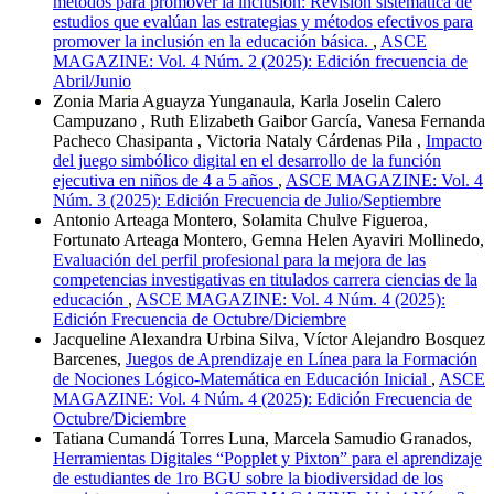
métodos para promover la inclusión: Revisión sistemática de
estudios que evalúan las estrategias y métodos efectivos para
promover la inclusión en la educación básica.
,
ASCE
MAGAZINE: Vol. 4 Núm. 2 (2025): Edición frecuencia de
Abril/Junio
Zonia Maria Aguayza Yunganaula, Karla Joselin Calero
Campuzano , Ruth Elizabeth Gaibor García, Vanesa Fernanda
Pacheco Chasipanta , Victoria Nataly Cárdenas Pila ,
Impacto
del juego simbólico digital en el desarrollo de la función
ejecutiva en niños de 4 a 5 años
,
ASCE MAGAZINE: Vol. 4
Núm. 3 (2025): Edición Frecuencia de Julio/Septiembre
Antonio Arteaga Montero, Solamita Chulve Figueroa,
Fortunato Arteaga Montero, Gemna Helen Ayaviri Mollinedo,
Evaluación del perfil profesional para la mejora de las
competencias investigativas en titulados carrera ciencias de la
educación
,
ASCE MAGAZINE: Vol. 4 Núm. 4 (2025):
Edición Frecuencia de Octubre/Diciembre
Jacqueline Alexandra Urbina Silva, Víctor Alejandro Bosquez
Barcenes,
Juegos de Aprendizaje en Línea para la Formación
de Nociones Lógico-Matemática en Educación Inicial
,
ASCE
MAGAZINE: Vol. 4 Núm. 4 (2025): Edición Frecuencia de
Octubre/Diciembre
Tatiana Cumandá Torres Luna, Marcela Samudio Granados,
Herramientas Digitales “Popplet y Pixton” para el aprendizaje
de estudiantes de 1ro BGU sobre la biodiversidad de los