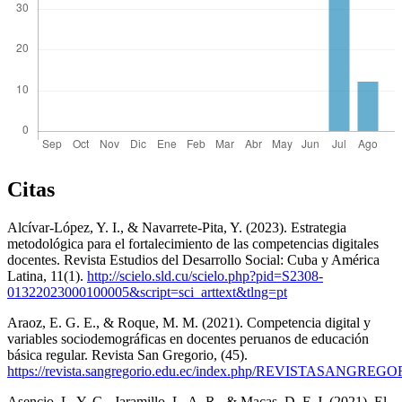
Citas
Alcívar-López, Y. I., & Navarrete-Pita, Y. (2023). Estrategia
metodológica para el fortalecimiento de las competencias digitales
docentes. Revista Estudios del Desarrollo Social: Cuba y América
Latina, 11(1).
http://scielo.sld.cu/scielo.php?pid=S2308-
01322023000100005&script=sci_arttext&tlng=pt
Araoz, E. G. E., & Roque, M. M. (2021). Competencia digital y
variables sociodemográficas en docentes peruanos de educación
básica regular. Revista San Gregorio, (45).
https://revista.sangregorio.edu.ec/index.php/REVISTASANGREGOR
Asencio, L. Y. G., Jaramillo, L. A. R., & Macas, D. F. J. (2021). El