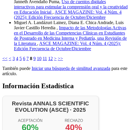
Janneth Avendaño Puma,
Uso de cuentos digitales
interactivos para estimular la comprensión oral y la creatividad
en Educación Inicial
,
ASCE MAGAZINE: Vol. 4 Núm. 4
(2025): Edición Frecuencia de Octubre/Diciembre
Miguel A. Landázuri Lainez, Diana E. Chica Andrade, Luis
Javier Castillo Heredia ,
Impacto de las Metodologías Activas
en el Desarrollo de las Competencias Clínicas en Estudiantes
de Posgrado en Medicina Interna y Pediatría, una Revisión de
la Literatura
,
ASCE MAGAZINE: Vol. 4 Núm. 4 (2025):
Edición Frecuencia de Octubre/Diciembre
<<
<
3
4
5
6
7
8
9
10
11
12
>
>>
También puede
Iniciar una búsqueda de similitud avanzada
para este
artículo.
Información Estadística
Revista ANNALS SCIENTIFIC
EVOLUTION (ASCE) · 2025
ACEPTACIÓN
RECHAZO
60%
40%