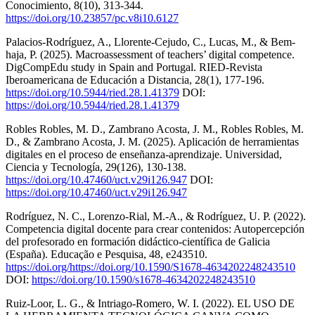
Conocimiento, 8(10), 313-344.
https://doi.org/10.23857/pc.v8i10.6127
Palacios-Rodríguez, A., Llorente-Cejudo, C., Lucas, M., & Bem-
haja, P. (2025). Macroassessment of teachers’ digital competence.
DigCompEdu study in Spain and Portugal. RIED-Revista
Iberoamericana de Educación a Distancia, 28(1), 177-196.
https://doi.org/10.5944/ried.28.1.41379
DOI:
https://doi.org/10.5944/ried.28.1.41379
Robles Robles, M. D., Zambrano Acosta, J. M., Robles Robles, M.
D., & Zambrano Acosta, J. M. (2025). Aplicación de herramientas
digitales en el proceso de enseñanza-aprendizaje. Universidad,
Ciencia y Tecnología, 29(126), 130-138.
https://doi.org/10.47460/uct.v29i126.947
DOI:
https://doi.org/10.47460/uct.v29i126.947
Rodríguez, N. C., Lorenzo-Rial, M.-A., & Rodríguez, U. P. (2022).
Competencia digital docente para crear contenidos: Autopercepción
del profesorado en formación didáctico-científica de Galicia
(España). Educação e Pesquisa, 48, e243510.
https://doi.org/https://doi.org/10.1590/S1678-4634202248243510
DOI:
https://doi.org/10.1590/s1678-4634202248243510
Ruiz-Loor, L. G., & Intriago-Romero, W. I. (2022). EL USO DE