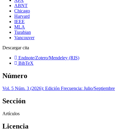
APA
ABNT
Chicago
Harvard
IEEE
MLA
Turabian
Vancouver
Descargar cita
Endnote/Zotero/Mendeley (RIS)
BibTeX
Número
Vol. 5 Núm. 3 (2026): Edición Frecuencia: Julio/Septiembre
Sección
Artículos
Licencia