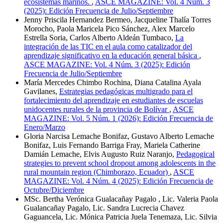
ecosistemas marinos.
,
ASCE MAGAZINE: Vol. 4 Núm. 3
(2025): Edición Frecuencia de Julio/Septiembre
Jenny Priscila Hernandez Bermeo, Jacqueline Thalía Torres
Morocho, Paola Maricela Pico Sánchez, Alex Marcelo
Estrella Soria, Carlos Alberto Aldeán Tumbaco,
La
integración de las TIC en el aula como catalizador del
aprendizaje significativo en la educación general básica
,
ASCE MAGAZINE: Vol. 4 Núm. 3 (2025): Edición
Frecuencia de Julio/Septiembre
María Mercedes Chimbo Rochina, Diana Catalina Ayala
Gavilanes,
Estrategias pedagógicas multigrado para el
fortalecimiento del aprendizaje en estudiantes de escuelas
unidocentes rurales de la provincia de Bolívar
,
ASCE
MAGAZINE: Vol. 5 Núm. 1 (2026): Edición Frecuencia de
Enero/Marzo
Gloria Narcisa Lemache Bonifaz, Gustavo Alberto Lemache
Bonifaz, Luis Fernando Barriga Fray, Mariela Catherine
Damián Lemache, Elvis Augusto Ruiz Naranjo,
Pedagogical
strategies to prevent school dropout among adolescents in the
rural mountain region (Chimborazo, Ecuador)
,
ASCE
MAGAZINE: Vol. 4 Núm. 4 (2025): Edición Frecuencia de
Octubre/Diciembre
MSc. Bertha Verónica Gualacañay Pagalo , Lic. Valeria Paola
Gualancañay Pagalo, Lic. Sandra Lucrecia Chavez
Gaguancela, Lic. Mónica Patricia Juela Tenemaza, Lic. Silvia