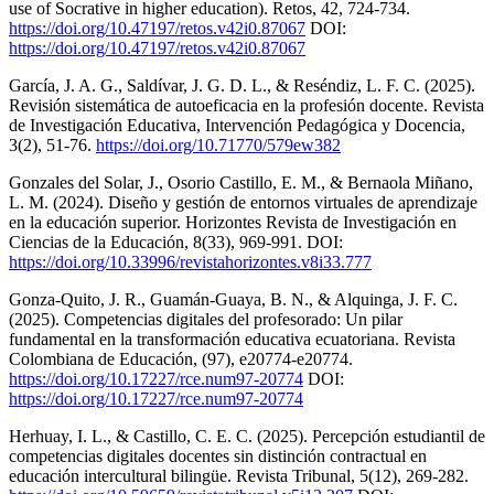
use of Socrative in higher education). Retos, 42, 724-734.
https://doi.org/10.47197/retos.v42i0.87067
DOI:
https://doi.org/10.47197/retos.v42i0.87067
García, J. A. G., Saldívar, J. G. D. L., & Reséndiz, L. F. C. (2025).
Revisión sistemática de autoeficacia en la profesión docente. Revista
de Investigación Educativa, Intervención Pedagógica y Docencia,
3(2), 51-76.
https://doi.org/10.71770/579ew382
Gonzales del Solar, J., Osorio Castillo, E. M., & Bernaola Miñano,
L. M. (2024). Diseño y gestión de entornos virtuales de aprendizaje
en la educación superior. Horizontes Revista de Investigación en
Ciencias de la Educación, 8(33), 969-991. DOI:
https://doi.org/10.33996/revistahorizontes.v8i33.777
Gonza-Quito, J. R., Guamán-Guaya, B. N., & Alquinga, J. F. C.
(2025). Competencias digitales del profesorado: Un pilar
fundamental en la transformación educativa ecuatoriana. Revista
Colombiana de Educación, (97), e20774-e20774.
https://doi.org/10.17227/rce.num97-20774
DOI:
https://doi.org/10.17227/rce.num97-20774
Herhuay, I. L., & Castillo, C. E. C. (2025). Percepción estudiantil de
competencias digitales docentes sin distinción contractual en
educación intercultural bilingüe. Revista Tribunal, 5(12), 269-282.