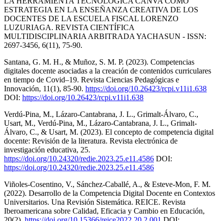
LA HERRAMIENTA TECNOLÓGICA CANVA COMO
ESTRATEGIA EN LA ENSEÑANZA CREATIVA DE LOS
DOCENTES DE LA ESCUELA FISCAL LORENZO
LUZURIAGA. REVISTA CIENTÍFICA
MULTIDISCIPLINARIA ARBITRADA YACHASUN - ISSN:
2697-3456, 6(11), 75-90.
Santana, G. M. H., & Muñoz, S. M. P. (2023). Competencias
digitales docente asociadas a la creación de contenidos curriculares
en tiempo de Covid–19. Revista Ciencias Pedagógicas e
Innovación, 11(1), 85-90.
https://doi.org/10.26423/rcpi.v11i1.638
DOI:
https://doi.org/10.26423/rcpi.v11i1.638
Verdú-Pina, M., Lázaro-Cantabrana, J. L., Grimalt-Álvaro, C.,
Usart, M., Verdú-Pina, M., Lázaro-Cantabrana, J. L., Grimalt-
Álvaro, C., & Usart, M. (2023). El concepto de competencia digital
docente: Revisión de la literatura. Revista electrónica de
investigación educativa, 25.
https://doi.org/10.24320/redie.2023.25.e11.4586
DOI:
https://doi.org/10.24320/redie.2023.25.e11.4586
Viñoles-Cosentino, V., Sánchez-Caballé, A., & Esteve-Mon, F. M.
(2022). Desarrollo de la Competencia Digital Docente en Contextos
Universitarios. Una Revisión Sistemática. REICE. Revista
Iberoamericana sobre Calidad, Eficacia y Cambio en Educación,
20(2).
https://doi.org/10.15366/reice2022.20.2.001
DOI: