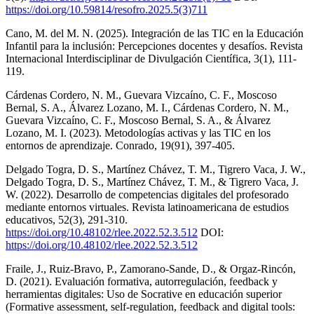
https://doi.org/10.59814/resofro.2025.5(3)711
Cano, M. del M. N. (2025). Integración de las TIC en la Educación
Infantil para la inclusión: Percepciones docentes y desafíos. Revista
Internacional Interdisciplinar de Divulgación Científica, 3(1), 111-
119.
Cárdenas Cordero, N. M., Guevara Vizcaíno, C. F., Moscoso
Bernal, S. A., Álvarez Lozano, M. I., Cárdenas Cordero, N. M.,
Guevara Vizcaíno, C. F., Moscoso Bernal, S. A., & Álvarez
Lozano, M. I. (2023). Metodologías activas y las TIC en los
entornos de aprendizaje. Conrado, 19(91), 397-405.
Delgado Togra, D. S., Martínez Chávez, T. M., Tigrero Vaca, J. W.,
Delgado Togra, D. S., Martínez Chávez, T. M., & Tigrero Vaca, J.
W. (2022). Desarrollo de competencias digitales del profesorado
mediante entornos virtuales. Revista latinoamericana de estudios
educativos, 52(3), 291-310.
https://doi.org/10.48102/rlee.2022.52.3.512
DOI:
https://doi.org/10.48102/rlee.2022.52.3.512
Fraile, J., Ruiz-Bravo, P., Zamorano-Sande, D., & Orgaz-Rincón,
D. (2021). Evaluación formativa, autorregulación, feedback y
herramientas digitales: Uso de Socrative en educación superior
(Formative assessment, self-regulation, feedback and digital tools: