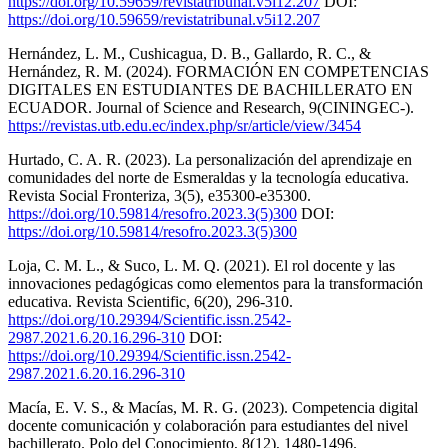
https://doi.org/10.59659/revistatribunal.v5i12.207
DOI:
https://doi.org/10.59659/revistatribunal.v5i12.207
Hernández, L. M., Cushicagua, D. B., Gallardo, R. C., &
Hernández, R. M. (2024). FORMACIÓN EN COMPETENCIAS
DIGITALES EN ESTUDIANTES DE BACHILLERATO EN
ECUADOR. Journal of Science and Research, 9(CININGEC-).
https://revistas.utb.edu.ec/index.php/sr/article/view/3454
Hurtado, C. A. R. (2023). La personalización del aprendizaje en
comunidades del norte de Esmeraldas y la tecnología educativa.
Revista Social Fronteriza, 3(5), e35300-e35300.
https://doi.org/10.59814/resofro.2023.3(5)300
DOI:
https://doi.org/10.59814/resofro.2023.3(5)300
Loja, C. M. L., & Suco, L. M. Q. (2021). El rol docente y las
innovaciones pedagógicas como elementos para la transformación
educativa. Revista Scientific, 6(20), 296-310.
https://doi.org/10.29394/Scientific.issn.2542-
2987.2021.6.20.16.296-310
DOI:
https://doi.org/10.29394/Scientific.issn.2542-
2987.2021.6.20.16.296-310
Macía, E. V. S., & Macías, M. R. G. (2023). Competencia digital
docente comunicación y colaboración para estudiantes del nivel
bachillerato. Polo del Conocimiento, 8(12), 1480-1496.