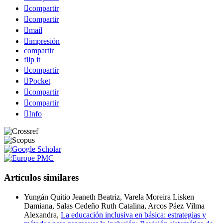
compartir
compartir
mail
impresión
compartir
flip it
compartir
Pocket
compartir
compartir
Info
Artículos similares
Yungán Quitio Jeaneth Beatriz, Varela Moreira Lisken
Damiana, Salas Cedeño Ruth Catalina, Arcos Páez Vilma
Alexandra,
La educación inclusiva en básica: estrategias y