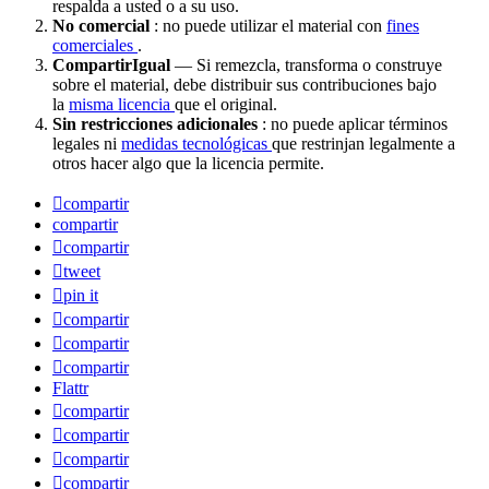
respalda a usted o a su uso.
No comercial
: no puede utilizar el material con
fines
comerciales
.
CompartirIgual
— Si remezcla, transforma o construye
sobre el material, debe distribuir sus contribuciones bajo
la
misma licencia
que el original.
Sin restricciones adicionales
: no puede aplicar términos
legales ni
medidas tecnológicas
que restrinjan legalmente a
otros hacer algo que la licencia permite.
compartir
compartir
compartir
tweet
pin it
compartir
compartir
compartir
Flattr
compartir
compartir
compartir
compartir