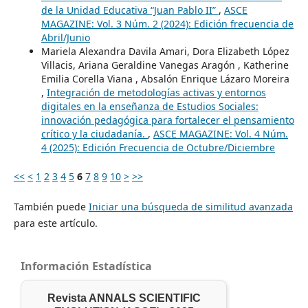
de la Unidad Educativa “Juan Pablo II”
,
ASCE
MAGAZINE: Vol. 3 Núm. 2 (2024): Edición frecuencia de
Abril/Junio
Mariela Alexandra Davila Amari, Dora Elizabeth López
Villacis, Ariana Geraldine Vanegas Aragón , Katherine
Emilia Corella Viana , Absalón Enrique Lázaro Moreira
,
Integración de metodologías activas y entornos
digitales en la enseñanza de Estudios Sociales:
innovación pedagógica para fortalecer el pensamiento
crítico y la ciudadanía.
,
ASCE MAGAZINE: Vol. 4 Núm.
4 (2025): Edición Frecuencia de Octubre/Diciembre
<<
<
1
2
3
4
5
6
7
8
9
10
>
>>
También puede
Iniciar una búsqueda de similitud avanzada
para este artículo.
Información Estadística
Revista ANNALS SCIENTIFIC