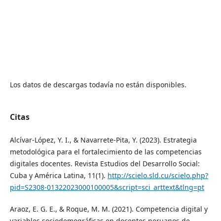
Los datos de descargas todavía no están disponibles.
Citas
Alcívar-López, Y. I., & Navarrete-Pita, Y. (2023). Estrategia
metodológica para el fortalecimiento de las competencias
digitales docentes. Revista Estudios del Desarrollo Social:
Cuba y América Latina, 11(1).
http://scielo.sld.cu/scielo.php?
pid=S2308-01322023000100005&script=sci_arttext&tlng=pt
Araoz, E. G. E., & Roque, M. M. (2021). Competencia digital y
variables sociodemográficas en docentes peruanos de