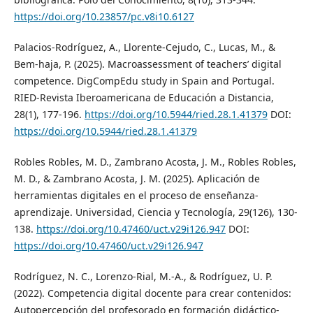
https://doi.org/10.23857/pc.v8i10.6127
Palacios-Rodríguez, A., Llorente-Cejudo, C., Lucas, M., &
Bem-haja, P. (2025). Macroassessment of teachers’ digital
competence. DigCompEdu study in Spain and Portugal.
RIED-Revista Iberoamericana de Educación a Distancia,
28(1), 177-196.
https://doi.org/10.5944/ried.28.1.41379
DOI:
https://doi.org/10.5944/ried.28.1.41379
Robles Robles, M. D., Zambrano Acosta, J. M., Robles Robles,
M. D., & Zambrano Acosta, J. M. (2025). Aplicación de
herramientas digitales en el proceso de enseñanza-
aprendizaje. Universidad, Ciencia y Tecnología, 29(126), 130-
138.
https://doi.org/10.47460/uct.v29i126.947
DOI:
https://doi.org/10.47460/uct.v29i126.947
Rodríguez, N. C., Lorenzo-Rial, M.-A., & Rodríguez, U. P.
(2022). Competencia digital docente para crear contenidos:
Autopercepción del profesorado en formación didáctico-