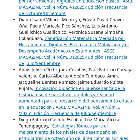
por herramientas digitales en Educación Básica
,
ASCE
MAGAZINE: Vol. 4 Núm. 4 (2025): Edición Frecuencia
de Octubre/Diciembre
Diana Isabel Villacís Montoya, Edwin David Chávez
Oña, Paola Maricela Pico Sánchez, Luis Antonio
Guallichico Guallichico, Verónica Susana Simbaña
Collaguazo,
Gamificación Matemática Mediada por
Herramientas Digitales: Efectos en la Motivación y el
Desempeño Académico en Estudiantes
,
ASCE
MAGAZINE: Vol. 4 Núm. 3 (2025): Edición Frecuencia
de Julio/Septiembre
Anaís Julissa Rodríguez Cevallos, Paúl Fabricio Carvajal
Valencia, Carlos Alberto Aldeán Tumbaco, Amira
Jacqueline Benítez Rumazo, Jaime Eduardo Pujota
Pujota,
Innovación didáctica en la enseñanza de la
historia uso de narrativas digitales y realidad
aumentada para el desarrollo del pensamiento crítico
en la educación
,
ASCE MAGAZINE: Vol. 4 Núm. 3
(2025): Edición Frecuencia de Julio/Septiembre
Diego Fabricio Castillo Escobar, Luz María Alcoser
Tenempaguay,
“Estrategias lúdicas para el
mejoramiento de los niveles de desempeño en
estudiantes de octavo año del área ciencias sociales