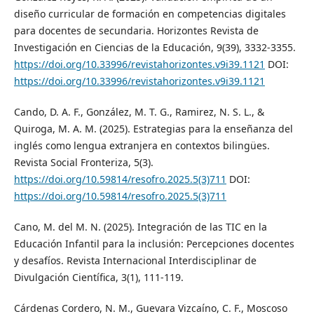
diseño curricular de formación en competencias digitales
para docentes de secundaria. Horizontes Revista de
Investigación en Ciencias de la Educación, 9(39), 3332-3355.
https://doi.org/10.33996/revistahorizontes.v9i39.1121
DOI:
https://doi.org/10.33996/revistahorizontes.v9i39.1121
Cando, D. A. F., González, M. T. G., Ramirez, N. S. L., &
Quiroga, M. A. M. (2025). Estrategias para la enseñanza del
inglés como lengua extranjera en contextos bilingües.
Revista Social Fronteriza, 5(3).
https://doi.org/10.59814/resofro.2025.5(3)711
DOI:
https://doi.org/10.59814/resofro.2025.5(3)711
Cano, M. del M. N. (2025). Integración de las TIC en la
Educación Infantil para la inclusión: Percepciones docentes
y desafíos. Revista Internacional Interdisciplinar de
Divulgación Científica, 3(1), 111-119.
Cárdenas Cordero, N. M., Guevara Vizcaíno, C. F., Moscoso