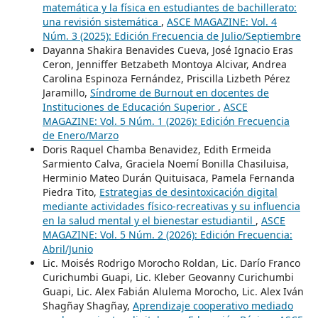
matemática y la física en estudiantes de bachillerato:
una revisión sistemática
,
ASCE MAGAZINE: Vol. 4
Núm. 3 (2025): Edición Frecuencia de Julio/Septiembre
Dayanna Shakira Benavides Cueva, José Ignacio Eras
Ceron, Jenniffer Betzabeth Montoya Alcivar, Andrea
Carolina Espinoza Fernández, Priscilla Lizbeth Pérez
Jaramillo,
Síndrome de Burnout en docentes de
Instituciones de Educación Superior
,
ASCE
MAGAZINE: Vol. 5 Núm. 1 (2026): Edición Frecuencia
de Enero/Marzo
Doris Raquel Chamba Benavidez, Edith Ermeida
Sarmiento Calva, Graciela Noemí Bonilla Chasiluisa,
Herminio Mateo Durán Quituisaca, Pamela Fernanda
Piedra Tito,
Estrategias de desintoxicación digital
mediante actividades físico-recreativas y su influencia
en la salud mental y el bienestar estudiantil
,
ASCE
MAGAZINE: Vol. 5 Núm. 2 (2026): Edición Frecuencia:
Abril/Junio
Lic. Moisés Rodrigo Morocho Roldan, Lic. Darío Franco
Curichumbi Guapi, Lic. Kleber Geovanny Curichumbi
Guapi, Lic. Alex Fabián Alulema Morocho, Lic. Alex Iván
Shagñay Shagñay,
Aprendizaje cooperativo mediado