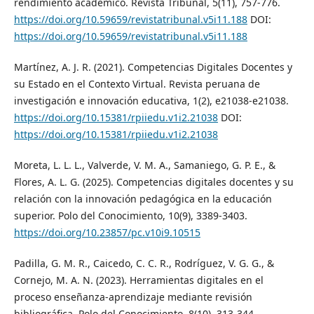
rendimiento académico. Revista Tribunal, 5(11), 757-776.
https://doi.org/10.59659/revistatribunal.v5i11.188
DOI:
https://doi.org/10.59659/revistatribunal.v5i11.188
Martínez, A. J. R. (2021). Competencias Digitales Docentes y
su Estado en el Contexto Virtual. Revista peruana de
investigación e innovación educativa, 1(2), e21038-e21038.
https://doi.org/10.15381/rpiiedu.v1i2.21038
DOI:
https://doi.org/10.15381/rpiiedu.v1i2.21038
Moreta, L. L. L., Valverde, V. M. A., Samaniego, G. P. E., &
Flores, A. L. G. (2025). Competencias digitales docentes y su
relación con la innovación pedagógica en la educación
superior. Polo del Conocimiento, 10(9), 3389-3403.
https://doi.org/10.23857/pc.v10i9.10515
Padilla, G. M. R., Caicedo, C. C. R., Rodríguez, V. G. G., &
Cornejo, M. A. N. (2023). Herramientas digitales en el
proceso enseñanza-aprendizaje mediante revisión
bibliográfica. Polo del Conocimiento, 8(10), 313-344.