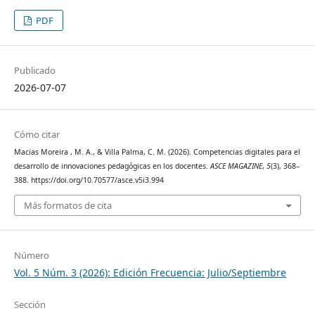
PDF
Publicado
2026-07-07
Cómo citar
Macias Moreira , M. A., & Villa Palma, C. M. (2026). Competencias digitales para el
desarrollo de innovaciones pedagógicas en los docentes.
ASCE MAGAZINE
,
5
(3), 368–
388. https://doi.org/10.70577/asce.v5i3.994
Más formatos de cita
Número
Vol. 5 Núm. 3 (2026): Edición Frecuencia: Julio/Septiembre
Sección