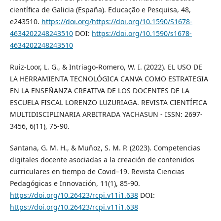
científica de Galicia (España). Educação e Pesquisa, 48,
e243510.
https://doi.org/https://doi.org/10.1590/S1678-
4634202248243510
DOI:
https://doi.org/10.1590/s1678-
4634202248243510
Ruiz-Loor, L. G., & Intriago-Romero, W. I. (2022). EL USO DE
LA HERRAMIENTA TECNOLÓGICA CANVA COMO ESTRATEGIA
EN LA ENSEÑANZA CREATIVA DE LOS DOCENTES DE LA
ESCUELA FISCAL LORENZO LUZURIAGA. REVISTA CIENTÍFICA
MULTIDISCIPLINARIA ARBITRADA YACHASUN - ISSN: 2697-
3456, 6(11), 75-90.
Santana, G. M. H., & Muñoz, S. M. P. (2023). Competencias
digitales docente asociadas a la creación de contenidos
curriculares en tiempo de Covid–19. Revista Ciencias
Pedagógicas e Innovación, 11(1), 85-90.
https://doi.org/10.26423/rcpi.v11i1.638
DOI:
https://doi.org/10.26423/rcpi.v11i1.638