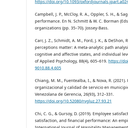
https://doi.org/10.1093/oxfordjournals.jpart.a02
Campbell, J. P., McCloy, R. A., Oppler, S. H., & Sag
performance. En N. Schmitt & W. C. Borman (Eds.
organizations (pp. 35–70). Jossey-Bass.
Carr, J. Z., Schmidt, A. M., Ford, J. K., & DeShon, R
perceptions matter: A meta-analytic path analysi
cognitive and affective states, and individual le
of Applied Psychology, 88(4), 605–619.
https://do
9010.88.4.605
Chiang, M. M., Fuentealba, I., & Nova, R. (2021).
organizacional y calidad de servicio en municipi
Venezolana de Gerencia, 26(93), 312–331.
https://doi.org/10.52080/rvgluz.27.93.21
Chi, C. G., & Gursoy, D. (2019). Employee satisfa
satisfaction, and financial performance: An empi
International Journal of Hospitality Management,