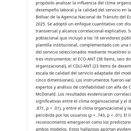
propósito analizar la influencia del clima organi
desempeño laboral y la calidad del servicio en la
Bolívar de la Agencia Nacional de Tránsito del E
2025. Se adoptó un enfoque cuantitativo con di
transversal y alcance correlacional-explicativo. 
poblacional que incluyó a los 18 servidores púb
plantilla institucional, complementado con una
del servicio seleccionados mediante muestreo si
tres instrumentos: el ECO-ANT (38 ítems, seis d
organizacional), el CDLI-ANT (23 ítems de desem
escala de calidad del servicio adaptada del mo
cinco dimensiones). Los instrumentos fueron val
expertos y análisis de confiabilidad con alfa d
McDonald. Los resultados evidenciaron correlaci
significativas entre el clima organizacional y el
.871, p < .01), y entre el clima organizacional y l
percibida por los usuarios (ρ = .743, p < .01). El l
reconocimiento emergieron como los predictore
ambos modelos. Estos hallazgos aportan evidenc