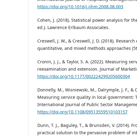
https://doi.org/10.1016/j.ijhm.2008.08.003
Cohen, J. (2018). Statistical power analysis for t
ed.). Lawrence Erlbaum Associates.
Creswell, J. W., & Creswell, J. D. (2018). Research
quantitative, and mixed methods approaches (5t
Cronin, J. J., & Taylor, S. A. (2022). Measuring ser
reexamination and extension. Journal of Marketin
https://doi.org/10.1177/002224299205600304
Donnelly, M., Wisniewski, M., Dalrymple, J. F., & C
Measuring service quality in local government
International Journal of Public Sector Managemen
https://doi.org/10.1108/09513559510103157
Dunn, T. J., Baguley, T., & Brunsden, V. (2014). 
practical solution to the pervasive problem of in