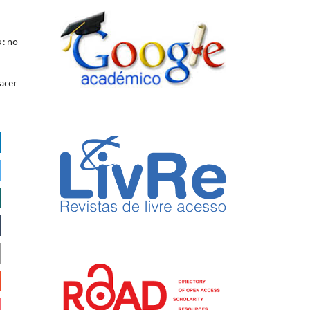
s
: no
hacer