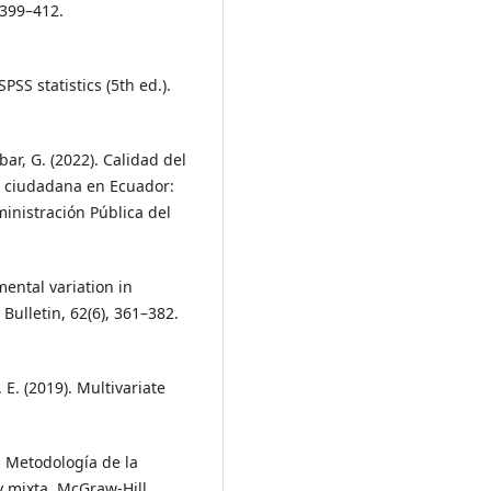
 399–412.
PSS statistics (5th ed.).
bar, G. (2022). Calidad del
ad ciudadana en Ecuador:
inistración Pública del
mental variation in
Bulletin, 62(6), 361–382.
R. E. (2019). Multivariate
. Metodología de la
 y mixta. McGraw-Hill