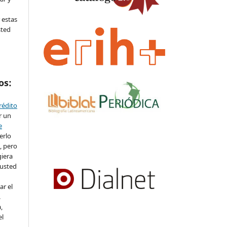
 estas
sted
os:
crédito
r un
e
erlo
, pero
iera
 usted
ar el
.
,
el