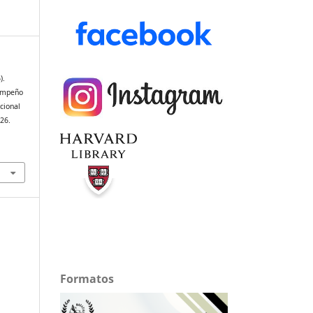
).
sempeño
acional
026.
Formatos