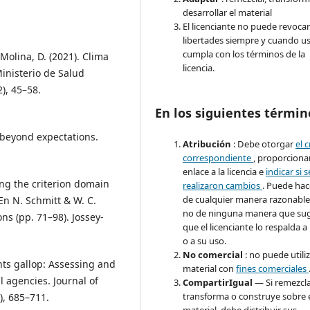
desarrollar el material
El licenciante no puede revocar
libertades siempre y cuando u
cumpla con los términos de la
Molina, D. (2021). Clima
licencia.
inisterio de Salud
2), 45–58.
En los siguientes términ
 beyond expectations.
Atribución
: Debe otorgar
el 
correspondiente
, proporciona
enlace a la licencia e
indicar si s
ing the criterion domain
realizaron cambios
. Puede hac
de cualquier manera razonable
En N. Schmitt & W. C.
no de ninguna manera que sug
ns (pp. 71–98). Jossey-
que el licenciante lo respalda a
o a su uso.
No comercial
: no puede utiliz
ants gallop: Assessing and
material con
fines comerciales
 agencies. Journal of
CompartirIgual
— Si remezcla
transforma o construye sobre 
), 685–711.