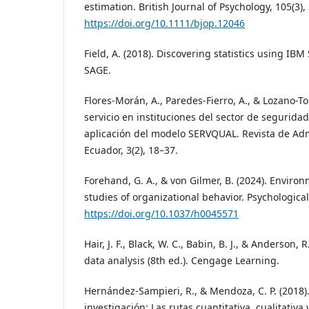
estimation. British Journal of Psychology, 105(3),
https://doi.org/10.1111/bjop.12046
Field, A. (2018). Discovering statistics using IBM S
SAGE.
Flores-Morán, A., Paredes-Fierro, A., & Lozano-To
servicio en instituciones del sector de segurid
aplicación del modelo SERVQUAL. Revista de Adm
Ecuador, 3(2), 18–37.
Forehand, G. A., & von Gilmer, B. (2024). Environ
studies of organizational behavior. Psychological 
https://doi.org/10.1037/h0045571
Hair, J. F., Black, W. C., Babin, B. J., & Anderson, 
data analysis (8th ed.). Cengage Learning.
Hernández-Sampieri, R., & Mendoza, C. P. (2018)
investigación: Las rutas cuantitativa, cualitativa