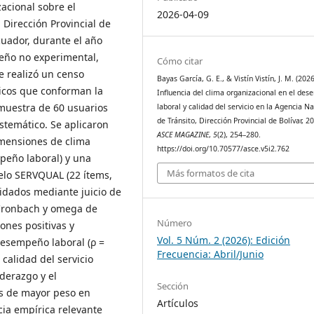
zacional sobre el
2026-04-09
 Dirección Provincial de
cuador, durante el año
seño no experimental,
Cómo citar
Se realizó un censo
Bayas García, G. E., & Vistín Vistín, J. M. (2026
licos que conforman la
Influencia del clima organizacional en el de
 muestra de 60 usuarios
laboral y calidad del servicio en la Agencia N
de Tránsito, Dirección Provincial de Bolívar, 2
stemático. Se aplicaron
ASCE MAGAZINE
,
5
(2), 254–280.
imensiones de clima
https://doi.org/10.70577/asce.v5i2.762
peño laboral) y una
Más formatos de cita
delo SERVQUAL (22 ítems,
idados mediante juicio de
e Cronbach y omega de
Número
ones positivas y
Vol. 5 Núm. 2 (2026): Edición
 desempeño laboral (ρ =
Frecuencia: Abril/Junio
a calidad del servicio
iderazgo y el
Sección
s de mayor peso en
Artículos
ia empírica relevante