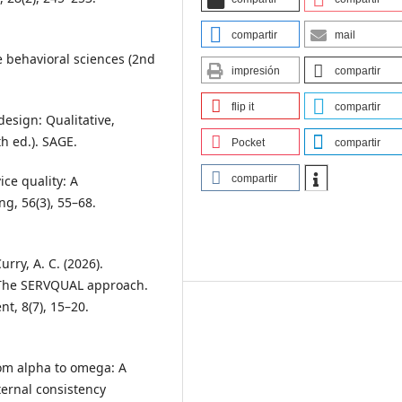
compartir
mail
he behavioral sciences (2nd
impresión
compartir
flip it
compartir
 design: Qualitative,
h ed.). SAGE.
Pocket
compartir
vice quality: A
compartir
g, 56(3), 55–68.
urry, A. C. (2026).
: The SERVQUAL approach.
t, 8(7), 15–20.
From alpha to omega: A
ternal consistency