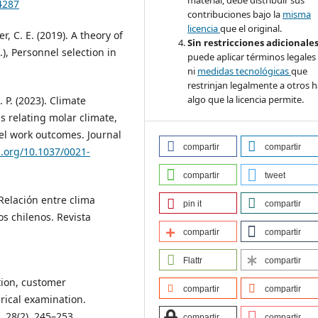
material, debe distribuir sus
4287
contribuciones bajo la
misma
licencia
que el original.
er, C. E. (2019). A theory of
Sin restricciones adicionale
), Personnel selection in
puede aplicar términos legales
ni
medidas tecnológicas
que
restrinjan legalmente a otros 
algo que la licencia permite.
. P. (2023). Climate
s relating molar climate,
vel work outcomes. Journal
compartir
compartir
i.org/10.1037/0021-
compartir
tweet
 Relación entre clima
pin it
compartir
os chilenos. Revista
compartir
compartir
Flattr
compartir
ction, customer
compartir
compartir
rical examination.
 28(2), 245–253.
compartir
compartir