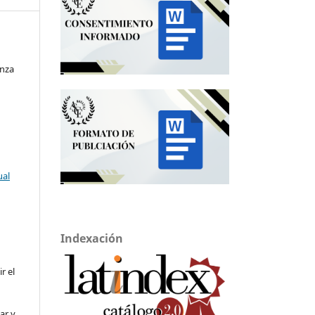
anza
ual
Indexación
ir el
ar y