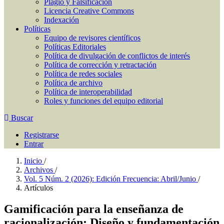
Plagio y Falsificación
Licencia Creative Commons
Indexación
Políticas
Equipo de revisores científicos
Políticas Editoriales
Política de divulgación de conflictos de interés
Política de corrección y retractación
Política de redes sociales
Política de archivo
Política de interoperabilidad
Roles y funciones del equipo editorial
Buscar
Registrarse
Entrar
Inicio
/
Archivos
/
Vol. 5 Núm. 2 (2026): Edición Frecuencia: Abril/Junio
/
Artículos
Gamificación para la enseñanza de
racionalización: Diseño y fundamentación