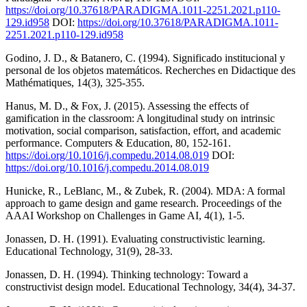
https://doi.org/10.37618/PARADIGMA.1011-2251.2021.p110-
129.id958
DOI:
https://doi.org/10.37618/PARADIGMA.1011-
2251.2021.p110-129.id958
Godino, J. D., & Batanero, C. (1994). Significado institucional y
personal de los objetos matemáticos. Recherches en Didactique des
Mathématiques, 14(3), 325-355.
Hanus, M. D., & Fox, J. (2015). Assessing the effects of
gamification in the classroom: A longitudinal study on intrinsic
motivation, social comparison, satisfaction, effort, and academic
performance. Computers & Education, 80, 152-161.
https://doi.org/10.1016/j.compedu.2014.08.019
DOI:
https://doi.org/10.1016/j.compedu.2014.08.019
Hunicke, R., LeBlanc, M., & Zubek, R. (2004). MDA: A formal
approach to game design and game research. Proceedings of the
AAAI Workshop on Challenges in Game AI, 4(1), 1-5.
Jonassen, D. H. (1991). Evaluating constructivistic learning.
Educational Technology, 31(9), 28-33.
Jonassen, D. H. (1994). Thinking technology: Toward a
constructivist design model. Educational Technology, 34(4), 34-37.