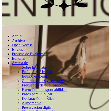
Actual
Archivos
Open Access
Envíos
Proceso de Evaluación
Editorial
Acerca de
Sobre la revista
Enfoque y Alcance
Equipo editorial
Contribuciones y secciones
Frecuencia de publicación
Exención de responsabilidad
Pasos para Publicar
Declaración de Ética
Autoarchivo
Preservación digital