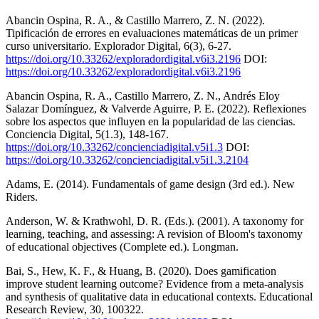
Abancin Ospina, R. A., & Castillo Marrero, Z. N. (2022).
Tipificación de errores en evaluaciones matemáticas de un primer
curso universitario. Explorador Digital, 6(3), 6-27.
https://doi.org/10.33262/exploradordigital.v6i3.2196
DOI:
https://doi.org/10.33262/exploradordigital.v6i3.2196
Abancin Ospina, R. A., Castillo Marrero, Z. N., Andrés Eloy
Salazar Domínguez, & Valverde Aguirre, P. E. (2022). Reflexiones
sobre los aspectos que influyen en la popularidad de las ciencias.
Conciencia Digital, 5(1.3), 148-167.
https://doi.org/10.33262/concienciadigital.v5i1.3
DOI:
https://doi.org/10.33262/concienciadigital.v5i1.3.2104
Adams, E. (2014). Fundamentals of game design (3rd ed.). New
Riders.
Anderson, W. & Krathwohl, D. R. (Eds.). (2001). A taxonomy for
learning, teaching, and assessing: A revision of Bloom's taxonomy
of educational objectives (Complete ed.). Longman.
Bai, S., Hew, K. F., & Huang, B. (2020). Does gamification
improve student learning outcome? Evidence from a meta-analysis
and synthesis of qualitative data in educational contexts. Educational
Research Review, 30, 100322.