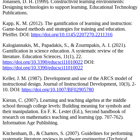
Jonassen, D. H. (1999). Constructivist learning environments:
Designing technologies to support learning. Educational Technology
Publications.
Kapp, K. M. (2012). The gamification of learning and instruction:
Game-based methods and strategies for training and education.
Pfeiffer. DOI:
https://doi.org/10.1145/2207270.2211316
Kalogiannakis, M., Papadakis, S., & Zourmpakis, A. I. (2021).
Gamification in science education. A systematic review of the
literature. Education Sciences, 11(1), 22.
https://doi.org/10.3390/educsci11010022
DOI:
https://doi.org/10.3390/educsci11010022
Keller, J. M. (1987). Development and use of the ARCS model of
instructional design. Journal of Instructional Development, 10(3), 2-
10. DOI:
https://doi.org/10.1007/BF02905780
Kieran, C. (2007). Learning and teaching algebra at the middle
school through college levels: Building meaning for symbols and
their manipulation. En F. K. Lester (Ed.), Second handbook of
research on mathematics teaching and learning (pp. 707-762).
Information Age Publishing.
Kitchenham, B., & Charters, S. (2007). Guidelines for performing
systematic literature reviews in software engineering (Technical