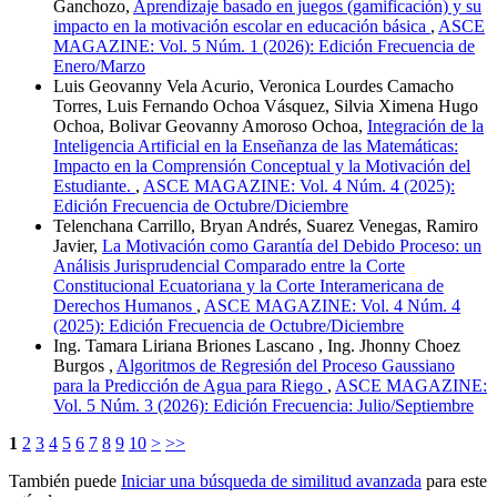
Ganchozo,
Aprendizaje basado en juegos (gamificación) y su
impacto en la motivación escolar en educación básica
,
ASCE
MAGAZINE: Vol. 5 Núm. 1 (2026): Edición Frecuencia de
Enero/Marzo
Luis Geovanny Vela Acurio, Veronica Lourdes Camacho
Torres, Luis Fernando Ochoa Vásquez, Silvia Ximena Hugo
Ochoa, Bolivar Geovanny Amoroso Ochoa,
Integración de la
Inteligencia Artificial en la Enseñanza de las Matemáticas:
Impacto en la Comprensión Conceptual y la Motivación del
Estudiante.
,
ASCE MAGAZINE: Vol. 4 Núm. 4 (2025):
Edición Frecuencia de Octubre/Diciembre
Telenchana Carrillo, Bryan Andrés, Suarez Venegas, Ramiro
Javier,
La Motivación como Garantía del Debido Proceso: un
Análisis Jurisprudencial Comparado entre la Corte
Constitucional Ecuatoriana y la Corte Interamericana de
Derechos Humanos
,
ASCE MAGAZINE: Vol. 4 Núm. 4
(2025): Edición Frecuencia de Octubre/Diciembre
Ing. Tamara Liriana Briones Lascano , Ing. Jhonny Choez
Burgos ,
Algoritmos de Regresión del Proceso Gaussiano
para la Predicción de Agua para Riego
,
ASCE MAGAZINE:
Vol. 5 Núm. 3 (2026): Edición Frecuencia: Julio/Septiembre
1
2
3
4
5
6
7
8
9
10
>
>>
También puede
Iniciar una búsqueda de similitud avanzada
para este