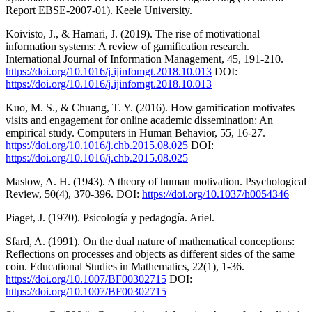
Report EBSE-2007-01). Keele University.
Koivisto, J., & Hamari, J. (2019). The rise of motivational
information systems: A review of gamification research.
International Journal of Information Management, 45, 191-210.
https://doi.org/10.1016/j.ijinfomgt.2018.10.013
DOI:
https://doi.org/10.1016/j.ijinfomgt.2018.10.013
Kuo, M. S., & Chuang, T. Y. (2016). How gamification motivates
visits and engagement for online academic dissemination: An
empirical study. Computers in Human Behavior, 55, 16-27.
https://doi.org/10.1016/j.chb.2015.08.025
DOI:
https://doi.org/10.1016/j.chb.2015.08.025
Maslow, A. H. (1943). A theory of human motivation. Psychological
Review, 50(4), 370-396. DOI:
https://doi.org/10.1037/h0054346
Piaget, J. (1970). Psicología y pedagogía. Ariel.
Sfard, A. (1991). On the dual nature of mathematical conceptions:
Reflections on processes and objects as different sides of the same
coin. Educational Studies in Mathematics, 22(1), 1-36.
https://doi.org/10.1007/BF00302715
DOI:
https://doi.org/10.1007/BF00302715