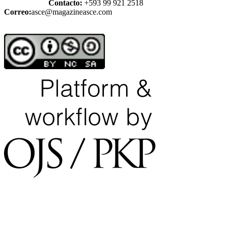
Contacto:
+593 99 921 2518
Correo:
asce@magazineasce.com