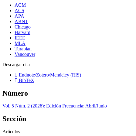
ACM
ACS
APA
ABNT
Chicago
Harvard
IEEE
MLA
Turabian
Vancouver
Descargar cita
Endnote/Zotero/Mendeley (RIS)
BibTeX
Número
Vol. 5 Núm. 2 (2026): Edición Frecuencia: Abril/Junio
Sección
Artículos