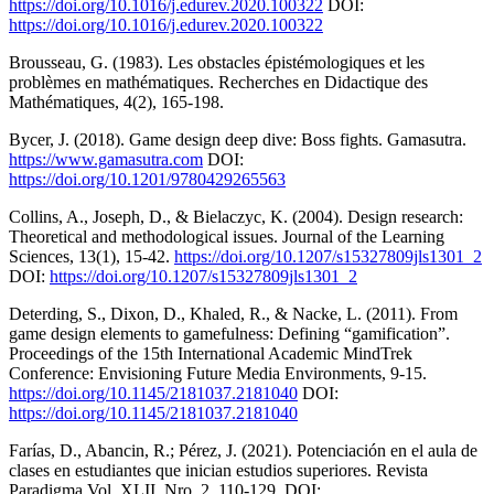
https://doi.org/10.1016/j.edurev.2020.100322
DOI:
https://doi.org/10.1016/j.edurev.2020.100322
Brousseau, G. (1983). Les obstacles épistémologiques et les
problèmes en mathématiques. Recherches en Didactique des
Mathématiques, 4(2), 165-198.
Bycer, J. (2018). Game design deep dive: Boss fights. Gamasutra.
https://www.gamasutra.com
DOI:
https://doi.org/10.1201/9780429265563
Collins, A., Joseph, D., & Bielaczyc, K. (2004). Design research:
Theoretical and methodological issues. Journal of the Learning
Sciences, 13(1), 15-42.
https://doi.org/10.1207/s15327809jls1301_2
DOI:
https://doi.org/10.1207/s15327809jls1301_2
Deterding, S., Dixon, D., Khaled, R., & Nacke, L. (2011). From
game design elements to gamefulness: Defining “gamification”.
Proceedings of the 15th International Academic MindTrek
Conference: Envisioning Future Media Environments, 9-15.
https://doi.org/10.1145/2181037.2181040
DOI:
https://doi.org/10.1145/2181037.2181040
Farías, D., Abancin, R.; Pérez, J. (2021). Potenciación en el aula de
clases en estudiantes que inician estudios superiores. Revista
Paradigma Vol. XLII, Nro. 2, 110-129. DOI: