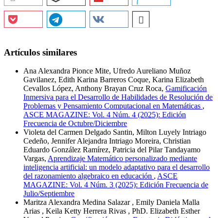
Artículos similares
Ana Alexandra Pionce Mite, Ufredo Aureliano Muñoz
Gavilanez, Edith Karina Barreros Coque, Karina Elizabeth
Cevallos López, Anthony Brayan Cruz Roca,
Gamificación
Inmersiva para el Desarrollo de Habilidades de Resolución de
Problemas y Pensamiento Computacional en Matemáticas
,
ASCE MAGAZINE: Vol. 4 Núm. 4 (2025): Edición
Frecuencia de Octubre/Diciembre
Violeta del Carmen Delgado Santin, Milton Luyely Intriago
Cedeño, Jennifer Alejandra Intriago Moreira, Christian
Eduardo González Ramírez, Patricia del Pilar Tandayamo
Vargas,
Aprendizaje Matemático personalizado mediante
inteligencia artificial: un modelo adaptativo para el desarrollo
del razonamiento algebraico en educación
,
ASCE
MAGAZINE: Vol. 4 Núm. 3 (2025): Edición Frecuencia de
Julio/Septiembre
Maritza Alexandra Medina Salazar , Emily Daniela Malla
Arias , Keila Ketty Herrera Rivas , PhD. Elizabeth Esther