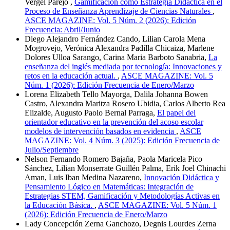
Vergel Parejo ,
Gamificación como Estrategia Didáctica en el
Proceso de Enseñanza Aprendizaje de Ciencias Naturales
,
ASCE MAGAZINE: Vol. 5 Núm. 2 (2026): Edición
Frecuencia: Abril/Junio
Diego Alejandro Fernández Cando, Lilian Carola Mena
Mogrovejo, Verónica Alexandra Padilla Chicaiza, Marlene
Dolores Ulloa Sarango, Carina Maria Barboto Sanabria,
La
enseñanza del inglés mediada por tecnología: Innovaciones y
retos en la educación actual.
,
ASCE MAGAZINE: Vol. 5
Núm. 1 (2026): Edición Frecuencia de Enero/Marzo
Lorena Elizabeth Tello Mayorga, Dalila Johanna Bowen
Castro, Alexandra Maritza Rosero Ubidia, Carlos Alberto Rea
Elizalde, Augusto Paolo Bernal Parraga,
El papel del
orientador educativo en la prevención del acoso escolar
modelos de intervención basados en evidencia
,
ASCE
MAGAZINE: Vol. 4 Núm. 3 (2025): Edición Frecuencia de
Julio/Septiembre
Nelson Fernando Romero Bajaña, Paola Maricela Pico
Sánchez, Lilian Monserrate Guillén Palma, Erik Joel Chinachi
Aman, Luis Iban Medina Nazareno,
Innovación Didáctica y
Pensamiento Lógico en Matemáticas: Integración de
Estrategias STEM, Gamificación y Metodologías Activas en
la Educación Básica.
,
ASCE MAGAZINE: Vol. 5 Núm. 1
(2026): Edición Frecuencia de Enero/Marzo
Lady Concepción Zerna Ganchozo, Degnis Lourdes Zerna