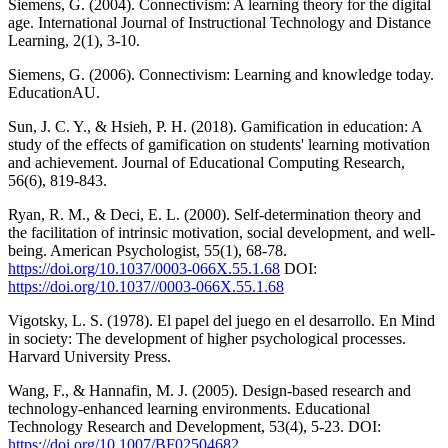
Siemens, G. (2004). Connectivism: A learning theory for the digital
age. International Journal of Instructional Technology and Distance
Learning, 2(1), 3-10.
Siemens, G. (2006). Connectivism: Learning and knowledge today.
EducationAU.
Sun, J. C. Y., & Hsieh, P. H. (2018). Gamification in education: A
study of the effects of gamification on students' learning motivation
and achievement. Journal of Educational Computing Research,
56(6), 819-843.
Ryan, R. M., & Deci, E. L. (2000). Self-determination theory and
the facilitation of intrinsic motivation, social development, and well-
being. American Psychologist, 55(1), 68-78.
https://doi.org/10.1037/0003-066X.55.1.68
DOI:
https://doi.org/10.1037//0003-066X.55.1.68
Vigotsky, L. S. (1978). El papel del juego en el desarrollo. En Mind
in society: The development of higher psychological processes.
Harvard University Press.
Wang, F., & Hannafin, M. J. (2005). Design-based research and
technology-enhanced learning environments. Educational
Technology Research and Development, 53(4), 5-23. DOI:
https://doi.org/10.1007/BF02504682