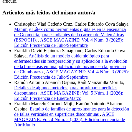
artículo.
Artículos más leídos del mismo autor/a
Christopher Vlad Cedeño Cruz, Carlos Eduardo Cova Salaya,
Manim y Látex como herramientas digitales en la enseñanza
de Geometría para estudiantes de la carrera de Matemáticas
(ESPOCH).
,
ASCE MAGAZINE: Vol. 4 Núm. 3 (2025):
Edición Frecuencia de Julio/Septiembre
Franklin David Espinoza Sanaguano, Carlos Eduardo Cova
Salaya,
Análisis de un modelo epidemiológico para
enfermedades sin recuperación y su aplicación a la evolución
de la brucelosis en una población de bovinos en la provincia
de Chimborazo
,
ASCE MAGAZINE: Vol. 4 Núm. 3 (2025):
Edición Frecuencia de Julio/Septiembre
Ramón Antonio Abancín Ospina, Raúl Manzanilla Morillo,
Detalles de algunos métodos para aproximar superficies
discontinuas
,
ASCE MAGAZINE: Vol. 5 Núm. 1 (2026):
Edición Frecuencia de Enero/Marzo
Franklin Marcelo Coronel Maji , Ramón Antonio Abancín
Ospina,
Estudio de familias de aproximantes para la detección
de fallas verticales en superficies discontinuas
,
ASCE
MAGAZINE: Vol. 4 Núm. 2 (2025): Edición frecuencia de
Abril/Junio