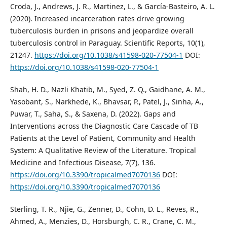
Croda, J., Andrews, J. R., Martinez, L., & García-Basteiro, A. L.
(2020). Increased incarceration rates drive growing
tuberculosis burden in prisons and jeopardize overall
tuberculosis control in Paraguay. Scientific Reports, 10(1),
21247.
https://doi.org/10.1038/s41598-020-77504-1
DOI:
https://doi.org/10.1038/s41598-020-77504-1
Shah, H. D., Nazli Khatib, M., Syed, Z. Q., Gaidhane, A. M.,
Yasobant, S., Narkhede, K., Bhavsar, P., Patel, J., Sinha, A.,
Puwar, T., Saha, S., & Saxena, D. (2022). Gaps and
Interventions across the Diagnostic Care Cascade of TB
Patients at the Level of Patient, Community and Health
System: A Qualitative Review of the Literature. Tropical
Medicine and Infectious Disease, 7(7), 136.
https://doi.org/10.3390/tropicalmed7070136
DOI:
https://doi.org/10.3390/tropicalmed7070136
Sterling, T. R., Njie, G., Zenner, D., Cohn, D. L., Reves, R.,
Ahmed, A., Menzies, D., Horsburgh, C. R., Crane, C. M.,