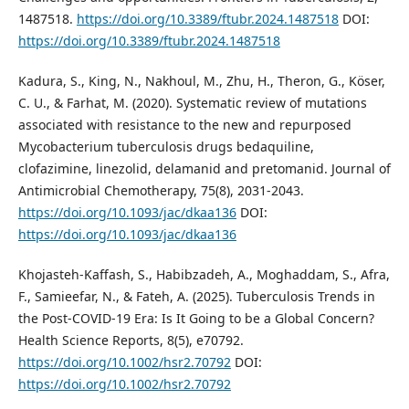
1487518.
https://doi.org/10.3389/ftubr.2024.1487518
DOI:
https://doi.org/10.3389/ftubr.2024.1487518
Kadura, S., King, N., Nakhoul, M., Zhu, H., Theron, G., Köser,
C. U., & Farhat, M. (2020). Systematic review of mutations
associated with resistance to the new and repurposed
Mycobacterium tuberculosis drugs bedaquiline,
clofazimine, linezolid, delamanid and pretomanid. Journal of
Antimicrobial Chemotherapy, 75(8), 2031-2043.
https://doi.org/10.1093/jac/dkaa136
DOI:
https://doi.org/10.1093/jac/dkaa136
Khojasteh‐Kaffash, S., Habibzadeh, A., Moghaddam, S., Afra,
F., Samieefar, N., & Fateh, A. (2025). Tuberculosis Trends in
the Post‐COVID‐19 Era: Is It Going to be a Global Concern?
Health Science Reports, 8(5), e70792.
https://doi.org/10.1002/hsr2.70792
DOI:
https://doi.org/10.1002/hsr2.70792