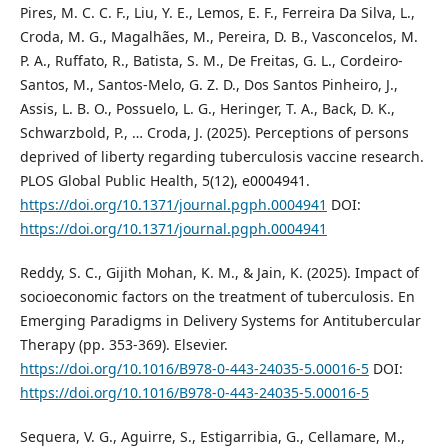
Pires, M. C. C. F., Liu, Y. E., Lemos, E. F., Ferreira Da Silva, L.,
Croda, M. G., Magalhães, M., Pereira, D. B., Vasconcelos, M.
P. A., Ruffato, R., Batista, S. M., De Freitas, G. L., Cordeiro-
Santos, M., Santos-Melo, G. Z. D., Dos Santos Pinheiro, J.,
Assis, L. B. O., Possuelo, L. G., Heringer, T. A., Back, D. K.,
Schwarzbold, P., … Croda, J. (2025). Perceptions of persons
deprived of liberty regarding tuberculosis vaccine research.
PLOS Global Public Health, 5(12), e0004941.
https://doi.org/10.1371/journal.pgph.0004941
DOI:
https://doi.org/10.1371/journal.pgph.0004941
Reddy, S. C., Gijith Mohan, K. M., & Jain, K. (2025). Impact of
socioeconomic factors on the treatment of tuberculosis. En
Emerging Paradigms in Delivery Systems for Antitubercular
Therapy (pp. 353-369). Elsevier.
https://doi.org/10.1016/B978-0-443-24035-5.00016-5
DOI:
https://doi.org/10.1016/B978-0-443-24035-5.00016-5
Sequera, V. G., Aguirre, S., Estigarribia, G., Cellamare, M.,