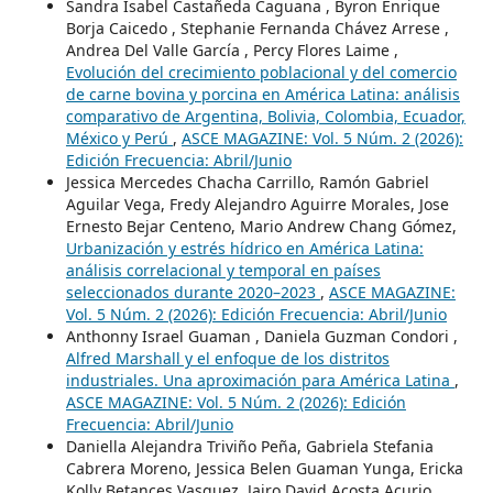
Sandra Isabel Castañeda Caguana , Byron Enrique
Borja Caicedo , Stephanie Fernanda Chávez Arrese ,
Andrea Del Valle García , Percy Flores Laime ,
Evolución del crecimiento poblacional y del comercio
de carne bovina y porcina en América Latina: análisis
comparativo de Argentina, Bolivia, Colombia, Ecuador,
México y Perú
,
ASCE MAGAZINE: Vol. 5 Núm. 2 (2026):
Edición Frecuencia: Abril/Junio
Jessica Mercedes Chacha Carrillo, Ramón Gabriel
Aguilar Vega, Fredy Alejandro Aguirre Morales, Jose
Ernesto Bejar Centeno, Mario Andrew Chang Gómez,
Urbanización y estrés hídrico en América Latina:
análisis correlacional y temporal en países
seleccionados durante 2020–2023
,
ASCE MAGAZINE:
Vol. 5 Núm. 2 (2026): Edición Frecuencia: Abril/Junio
Anthonny Israel Guaman , Daniela Guzman Condori ,
Alfred Marshall y el enfoque de los distritos
industriales. Una aproximación para América Latina
,
ASCE MAGAZINE: Vol. 5 Núm. 2 (2026): Edición
Frecuencia: Abril/Junio
Daniella Alejandra Triviño Peña, Gabriela Stefania
Cabrera Moreno, Jessica Belen Guaman Yunga, Ericka
Kolly Betances Vasquez, Jairo David Acosta Acurio,