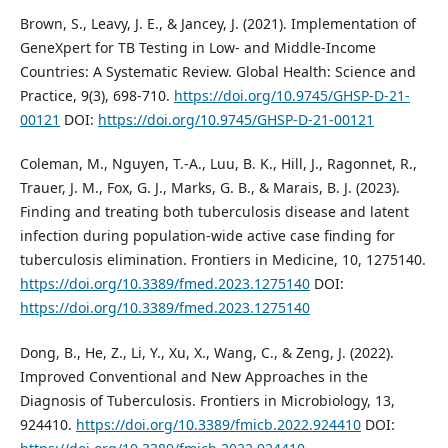
Brown, S., Leavy, J. E., & Jancey, J. (2021). Implementation of
GeneXpert for TB Testing in Low- and Middle-Income
Countries: A Systematic Review. Global Health: Science and
Practice, 9(3), 698-710.
https://doi.org/10.9745/GHSP-D-21-
00121
DOI:
https://doi.org/10.9745/GHSP-D-21-00121
Coleman, M., Nguyen, T.-A., Luu, B. K., Hill, J., Ragonnet, R.,
Trauer, J. M., Fox, G. J., Marks, G. B., & Marais, B. J. (2023).
Finding and treating both tuberculosis disease and latent
infection during population-wide active case finding for
tuberculosis elimination. Frontiers in Medicine, 10, 1275140.
https://doi.org/10.3389/fmed.2023.1275140
DOI:
https://doi.org/10.3389/fmed.2023.1275140
Dong, B., He, Z., Li, Y., Xu, X., Wang, C., & Zeng, J. (2022).
Improved Conventional and New Approaches in the
Diagnosis of Tuberculosis. Frontiers in Microbiology, 13,
924410.
https://doi.org/10.3389/fmicb.2022.924410
DOI: