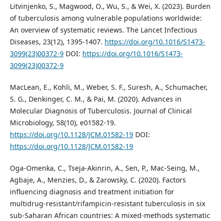
Litvinjenko, S., Magwood, O., Wu, S., & Wei, X. (2023). Burden
of tuberculosis among vulnerable populations worldwide:
An overview of systematic reviews. The Lancet Infectious
Diseases, 23(12), 1395-1407.
https://doi.org/10.1016/S1473-
3099(23)00372-9
DOI:
https://doi.org/10.1016/S1473-
3099(23)00372-9
MacLean, E., Kohli, M., Weber, S. F., Suresh, A., Schumacher,
S. G., Denkinger, C. M., & Pai, M. (2020). Advances in
Molecular Diagnosis of Tuberculosis. Journal of Clinical
Microbiology, 58(10), e01582-19.
https://doi.org/10.1128/JCM.01582-19
DOI:
https://doi.org/10.1128/JCM.01582-19
Oga-Omenka, C., Tseja-Akinrin, A., Sen, P., Mac-Seing, M.,
Agbaje, A., Menzies, D., & Zarowsky, C. (2020). Factors
influencing diagnosis and treatment initiation for
multidrug-resistant/rifampicin-resistant tuberculosis in six
sub-Saharan African countries: A mixed-methods systematic