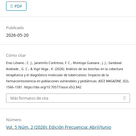
PDF
Publicado
2026-05-20
Cómo citar
Eras Lévano , C. J., Jaramillo Contreras, F. C., Montoya Guevara , J. J., Sandoval
Andrade , G. C., & Vigil Vega , K. (2026). Análisis de las brechas en la cobertura
terapéutica y el diagnóstico molecular de tuberculosis: Impacto de la
farmacorresistencia en poblaciones vulnerables y pediátricas.
ASCE MAGAZINE
,
5
(2),
1566–1581. https://doi.org/10.70577/asce.v5i2.842
Más formatos de cita
Número
Vol. 5 Núm. 2 (2026): Edición Frecuencia: Abril/Junio