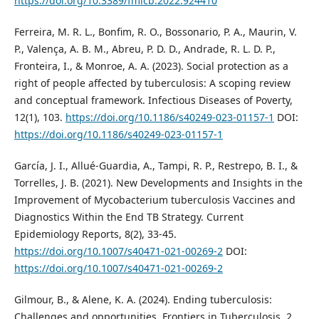
https://doi.org/10.3389/fmicb.2022.924410
Ferreira, M. R. L., Bonfim, R. O., Bossonario, P. A., Maurin, V.
P., Valença, A. B. M., Abreu, P. D. D., Andrade, R. L. D. P.,
Fronteira, I., & Monroe, A. A. (2023). Social protection as a
right of people affected by tuberculosis: A scoping review
and conceptual framework. Infectious Diseases of Poverty,
12(1), 103.
https://doi.org/10.1186/s40249-023-01157-1
DOI:
https://doi.org/10.1186/s40249-023-01157-1
García, J. I., Allué-Guardia, A., Tampi, R. P., Restrepo, B. I., &
Torrelles, J. B. (2021). New Developments and Insights in the
Improvement of Mycobacterium tuberculosis Vaccines and
Diagnostics Within the End TB Strategy. Current
Epidemiology Reports, 8(2), 33-45.
https://doi.org/10.1007/s40471-021-00269-2
DOI:
https://doi.org/10.1007/s40471-021-00269-2
Gilmour, B., & Alene, K. A. (2024). Ending tuberculosis:
Challenges and opportunities. Frontiers in Tuberculosis, 2,