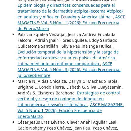
Epidemiología y directrices consensuadas para el
tratamiento de la dermatitis atópica (eccema Atópico)
en adultos y niños en Ecuador y Ámerica Látina.
,
ASCE
MAGAZINE: Vol. 5 Núm. 1 (2026): Edición Frecuencia
de Enero/Marzo
Patricia Equilea Veizaga , Jessica Andrea Encalada
Falconí , Adrián Jhair Flores Equilea, Eddy Santiago
Guilcatoma Santillán , Silvia Paulina Inga Huilca ,
Evolución temporal de la hipertensión y la carga de
enfermedad cardiovascular en países de América
Latina mediante un enfoque comparativo
,
ASCE
MAGAZINE: Vol. 5 Núm. 3 (2026): Edición Frecuencia:
Julio/Septiembre
Marcia N. Aldaz Chicaiza, Darlyn G. Machado Tapia,
Brigithe E. Londo Tierra, Lizbeth G. Silva Guayasamin,
Andrés S. Cisneros Barahona,
Estrategias de control
vectorial y riesgo de contagio de dengue en
Latinoamérica: revisión sistemática
,
ASCE MAGAZINE:
Vol. 5 Núm. 1 (2026): Edición Frecuencia de
Enero/Marzo
César Jesús Eras Lévano, Claver Anahi Aguilar Leal,
Cacie Nohemy Pozo Chávez, Jean Paul Pozo Chávez,