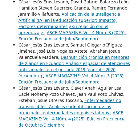
César Jesús Eras Lévano, David Gabriel Balarezo León,
Hamilton Steven Guerrero Granda, Ramiro Fernando
Jaramillo Villafuerte,
Aplicación de la Inteligencia
Artificial (IA) en la educación superior: Impacto,
Factores determinantes y su relación con el
aprendizaje
,
ASCE MAGAZINE: Vol. 4 Núm. 3 (2025):
Edición Frecuencia de Julio/Septiembre
César Jesús Eras Lévano, Samuel Olegario Iñiguez
Jiménez, José Luis Nogales Astete, Abrahán Josue
Valenzuela Madera,
Desnutrición crónica en menores
de 2 años en Ecuador: Análisis espacial de atenciones
nutricionales en el periodo 2019 (enero) – 2020
(diciembre)
,
ASCE MAGAZINE: Vol. 4 Núm. 3 (2025):
Edición Frecuencia de Julio/Septiembre
César Jesús Eras Lévano, Claver Anahi Aguilar Leal,
Cacie Nohemy Pozo Chávez, Jean Paul Pozo Chávez,
Esteban Josue Utreras Toscano,
Enfermedades no
transmisibles: Análisis e identificación de las
principales enfermedades en países latinos
,
ASCE
MAGAZINE: Vol. 4 Núm. 4 (2025): Edición Frecuencia
de Octubre/Diciembre