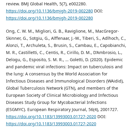
review. BMJ Global Health, 5(7), e002280.
https://doi.org/10.1136/bmjgh-2019-002280
DOI:
https://doi.org/10.1136/bmjgh-2019-002280
Ong, C. W. M., Migliori, G. B., Raviglione, M., MacGregor-
Skinner, G., Sotgiu, G., Alffenaar, J.-W., Tiberi, S., Adlhoch, C.,
Alonzi, T., Archuleta, S., Brusin, S., Cambau, E., Capobianchi,
M. R., Castilletti, C., Centis, R., Cirillo, D. M., D’Ambrosio, L.,
Delogu, G., Esposito, S. M. R., … Goletti, D. (2020). Epidemic
and pandemic viral infections: Impact on tuberculosis and
the lung: A consensus by the World Association for
Infectious Diseases and Immunological Disorders (WAidid),
Global Tuberculosis Network (GTN), and members of the
European Society of Clinical Microbiology and Infectious
Diseases Study Group for Mycobacterial Infections
(ESGMYC). European Respiratory Journal, 56(4), 2001727.
https://doi.org/10.1183/13993003.01727-2020
DOI:
https://doi.org/10.1183/13993003.01727-2020