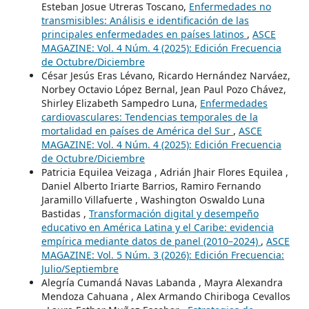
Esteban Josue Utreras Toscano,
Enfermedades no
transmisibles: Análisis e identificación de las
principales enfermedades en países latinos
,
ASCE
MAGAZINE: Vol. 4 Núm. 4 (2025): Edición Frecuencia
de Octubre/Diciembre
César Jesús Eras Lévano, Ricardo Hernández Narváez,
Norbey Octavio López Bernal, Jean Paul Pozo Chávez,
Shirley Elizabeth Sampedro Luna,
Enfermedades
cardiovasculares: Tendencias temporales de la
mortalidad en países de América del Sur
,
ASCE
MAGAZINE: Vol. 4 Núm. 4 (2025): Edición Frecuencia
de Octubre/Diciembre
Patricia Equilea Veizaga , Adrián Jhair Flores Equilea ,
Daniel Alberto Iriarte Barrios, Ramiro Fernando
Jaramillo Villafuerte , Washington Oswaldo Luna
Bastidas ,
Transformación digital y desempeño
educativo en América Latina y el Caribe: evidencia
empírica mediante datos de panel (2010–2024)
,
ASCE
MAGAZINE: Vol. 5 Núm. 3 (2026): Edición Frecuencia:
Julio/Septiembre
Alegría Cumandá Navas Labanda , Mayra Alexandra
Mendoza Cahuana , Alex Armando Chiriboga Cevallos