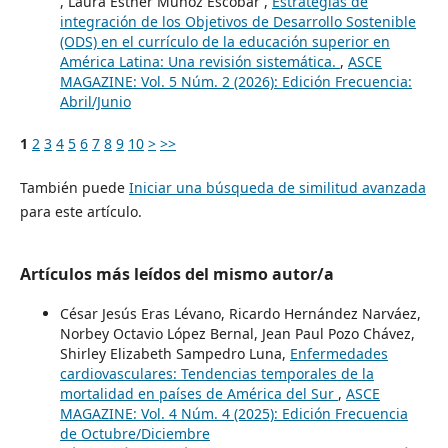
, Laura Esther Muñoz Escobar ,
Estrategias de
integración de los Objetivos de Desarrollo Sostenible
(ODS) en el currículo de la educación superior en
América Latina: Una revisión sistemática.
,
ASCE
MAGAZINE: Vol. 5 Núm. 2 (2026): Edición Frecuencia:
Abril/Junio
1
2
3
4
5
6
7
8
9
10
>
>>
También puede
Iniciar una búsqueda de similitud avanzada
para este artículo.
Artículos más leídos del mismo autor/a
César Jesús Eras Lévano, Ricardo Hernández Narváez,
Norbey Octavio López Bernal, Jean Paul Pozo Chávez,
Shirley Elizabeth Sampedro Luna,
Enfermedades
cardiovasculares: Tendencias temporales de la
mortalidad en países de América del Sur
,
ASCE
MAGAZINE: Vol. 4 Núm. 4 (2025): Edición Frecuencia
de Octubre/Diciembre