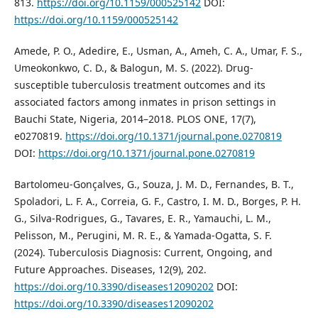
813.
https://doi.org/10.1159/000525142
DOI:
https://doi.org/10.1159/000525142
Amede, P. O., Adedire, E., Usman, A., Ameh, C. A., Umar, F. S.,
Umeokonkwo, C. D., & Balogun, M. S. (2022). Drug-
susceptible tuberculosis treatment outcomes and its
associated factors among inmates in prison settings in
Bauchi State, Nigeria, 2014–2018. PLOS ONE, 17(7),
e0270819.
https://doi.org/10.1371/journal.pone.0270819
DOI:
https://doi.org/10.1371/journal.pone.0270819
Bartolomeu-Gonçalves, G., Souza, J. M. D., Fernandes, B. T.,
Spoladori, L. F. A., Correia, G. F., Castro, I. M. D., Borges, P. H.
G., Silva-Rodrigues, G., Tavares, E. R., Yamauchi, L. M.,
Pelisson, M., Perugini, M. R. E., & Yamada-Ogatta, S. F.
(2024). Tuberculosis Diagnosis: Current, Ongoing, and
Future Approaches. Diseases, 12(9), 202.
https://doi.org/10.3390/diseases12090202
DOI:
https://doi.org/10.3390/diseases12090202