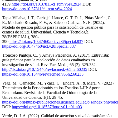
4139.
https://doi.org/10.37811/cl_rcm.v6i4.2924
DOI:
https://doi.org/10.37811/cl_rcm.v6i4.2924
Tapia Villalva, J. T., Carbajal Llauce, C. T. D. J., Plúas Morán, G.
E., Machado Rosado, F. V., & Salcedo Galarza, N. E. (2024).
Modelo de gestión pública para la satisfacción de usuarios en
centros de salud. Universidad, Ciencia y Tecnología,
28(ESPECIAL), 380-
390.
https://doi.org/10.47460/uct.v28iSpecial.837
DOI:
https://doi.org/10.47460/uct.v28iSpecial.837
Troncoso Pantoja, C., y Amaya Placencia, A. (2017). Entrevista:
guía práctica para la recolección de datos cualitativos en
investigación de salud. Rev. Fac. Med. , 65 (2), 329-332.
http://dx.doi.org/10.15446/revfacmed.v65n2.60235
DOI:
https://doi.org/10.15446/revfacmed.v65n2.60235
Vega, M., Camacho, M., Ycaza, C., Endara, A., & Mera, V. (2023).
Tratamiento de la Periodontitis en los Estadios I–III: Aporte
Ecuatoriano. Revista de la Facultad de Odontología de la
Universidad de Cuenca, 1(1), 29-45.
https://doi.org/https://publicaciones.ucuenca.edu.ec/ojs/index.php/odo
DOI:
https://doi.org/10.18537/fouc.v01.n01.a03
Verde, D. J. A. (2022). Calidad de atención y nivel de satisfacción