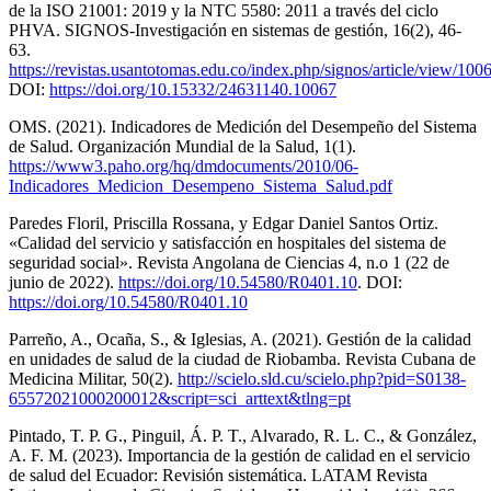
de la ISO 21001: 2019 y la NTC 5580: 2011 a través del ciclo
PHVA. SIGNOS-Investigación en sistemas de gestión, 16(2), 46-
63.
https://revistas.usantotomas.edu.co/index.php/signos/article/view/100
DOI:
https://doi.org/10.15332/24631140.10067
OMS. (2021). Indicadores de Medición del Desempeño del Sistema
de Salud. Organización Mundial de la Salud, 1(1).
https://www3.paho.org/hq/dmdocuments/2010/06-
Indicadores_Medicion_Desempeno_Sistema_Salud.pdf
Paredes Floril, Priscilla Rossana, y Edgar Daniel Santos Ortiz.
«Calidad del servicio y satisfacción en hospitales del sistema de
seguridad social». Revista Angolana de Ciencias 4, n.o 1 (22 de
junio de 2022).
https://doi.org/10.54580/R0401.10
. DOI:
https://doi.org/10.54580/R0401.10
Parreño, A., Ocaña, S., & Iglesias, A. (2021). Gestión de la calidad
en unidades de salud de la ciudad de Riobamba. Revista Cubana de
Medicina Militar, 50(2).
http://scielo.sld.cu/scielo.php?pid=S0138-
65572021000200012&script=sci_arttext&tlng=pt
Pintado, T. P. G., Pinguil, Á. P. T., Alvarado, R. L. C., & González,
A. F. M. (2023). Importancia de la gestión de calidad en el servicio
de salud del Ecuador: Revisión sistemática. LATAM Revista