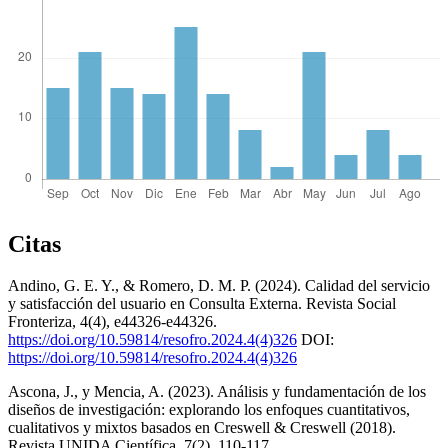
Citas
Andino, G. E. Y., & Romero, D. M. P. (2024). Calidad del servicio
y satisfacción del usuario en Consulta Externa. Revista Social
Fronteriza, 4(4), e44326-e44326.
https://doi.org/10.59814/resofro.2024.4(4)326
DOI:
https://doi.org/10.59814/resofro.2024.4(4)326
Ascona, J., y Mencia, A. (2023). Análisis y fundamentación de los
diseños de investigación: explorando los enfoques cuantitativos,
cualitativos y mixtos basados en Creswell & Creswell (2018).
Revista UNIDA Científica, 7(2), 110-117.