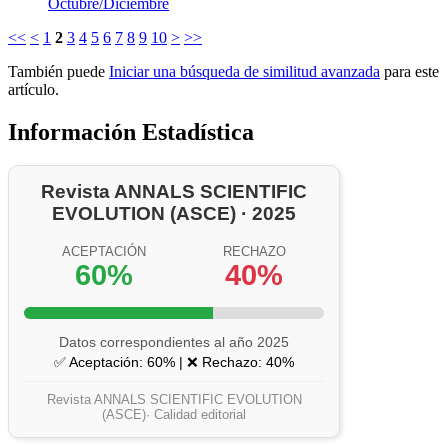
Octubre/Diciembre
<<
<
1
2
3
4
5
6
7
8
9
10
>
>>
También puede
Iniciar una búsqueda de similitud avanzada
para este
artículo.
Información Estadística
Revista ANNALS SCIENTIFIC
EVOLUTION (ASCE) · 2025
ACEPTACIÓN
RECHAZO
60%
40%
Datos correspondientes al año 2025
✅ Aceptación: 60% | ❌ Rechazo: 40%
Revista ANNALS SCIENTIFIC EVOLUTION
(ASCE)· Calidad editorial