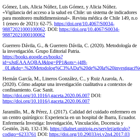
Gómez, Luis, Alicia Núñez, Luis Gómez, y Alicia Núñez.
«Vigilancia del acceso a la salud en Chile: un sistema de indicadores
para monitoreo multidimensional». Revista médica de Chile 149, n.o
1 (enero de 2021): 62-75.
https://doi.org/10.4067/S0034-
98872021000100062
. DOI:
https://doi.org/10.4067/S0034-
98872021000100062
Guerrero Dávila, G., & Guerrero Dávila, C. (2020). Metodología de
la investigación. Grupo Editorial Patria.
https://books.google.es/books?
id=sJstEAAAQBAJ&lpg=PP1&ots=-j4f8-
_0Li&dq=.%20Metodolog%C3%ADa%20de%20la%20investigaci%
Hernán García, M., Lineros González, C., y Ruiz Azarola, A.
(2020). Cómo adaptar una investigación cualitativa a contextos de
confinamiento. Gac Sanit.
https://doi.org/10.1016/j.gaceta.2020.06.007
DOI:
https://doi.org/10.1016/j.gaceta.2020.06.007
Jaramillo, M., & Pérez, J. (2017). Calidad del cuidado enfermero en
un centro quirúrgico: Experiencia en un hospital de Ibarra, Ecuador.
Enfermería Investiga: Investigación, Vinculación, Docencia y
Gestión, 2(4), 132-136.
https://dialnet.unirioja.es/servlet/articulo?
codigo=6233761
DOI:
https://doi.org/10.29033/ei.v2n4.2017.03