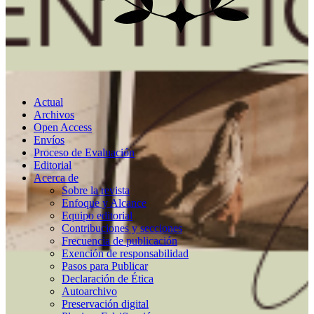
Actual
Archivos
Open Access
Envíos
Proceso de Evaluación
Editorial
Acerca de
Sobre la revista
Enfoque y Alcance
Equipo editorial
Contribuciones y secciones
Frecuencia de publicación
Exención de responsabilidad
Pasos para Publicar
Declaración de Ética
Autoarchivo
Preservación digital