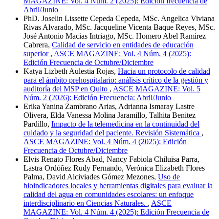
MAGAZINE: Vol. 4 Núm. 2 (2025): Edición frecuencia de
Abril/Junio
PhD. Joselin Lissette Cepeda Cepeda, MSc. Angelica Viviana
Rivas Alvarado, MSc. Jacqueline Vicenta Baque Reyes, MSc.
José Antonio Macias Intriago, MSc. Homero Abel Ramírez
Cabrera,
Calidad de servicio en entidades de educación
superior
,
ASCE MAGAZINE: Vol. 4 Núm. 4 (2025):
Edición Frecuencia de Octubre/Diciembre
Katya Lizbeth Aulestia Rojas,
Hacia un protocolo de calidad
para el ámbito prehospitalario: análisis crítico de la gestión y
auditoría del MSP en Quito
,
ASCE MAGAZINE: Vol. 5
Núm. 2 (2026): Edición Frecuencia: Abril/Junio
Erika Yanina Zambrano Arias, Adrianna Ismaray Lastre
Olivera, Elda Vanessa Molina Jaramillo, Talhita Benitez
Pardillo,
Impacto de la telemedicina en la continuidad del
cuidado y la seguridad del paciente. Revisión Sistemática
,
ASCE MAGAZINE: Vol. 4 Núm. 4 (2025): Edición
Frecuencia de Octubre/Diciembre
Elvis Renato Flores Abad, Nancy Fabiola Chiluisa Parra,
Lastra Ordóñez Rudy Fernando, Verónica Elizabeth Flores
Palma, David Alciviades Gómez Mezones,
Uso de
bioindicadores locales y herramientas digitales para evaluar la
calidad del agua en comunidades escolares: un enfoque
interdisciplinario en Ciencias Naturales.
,
ASCE
MAGAZINE: Vol. 4 Núm. 4 (2025): Edición Frecuencia de