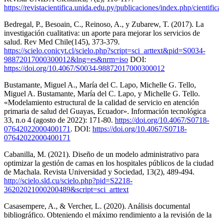
https://revistacientifica.unida.edu.py/publicaciones/index.php/cientific
Bedregal, P., Besoain, C., Reinoso, A., y Zubarew, T. (2017). La
investigación cualitativa: un aporte para mejorar los servicios de
salud. Rev Med Chile(145), 373-379.
https://scielo.conicyt.cl/scielo.php?script=sci_arttext&pid=S0034-
98872017000300012&lng=es&nrm=iso
DOI:
https://doi.org/10.4067/S0034-98872017000300012
Bustamante, Miguel A., María del C. Lapo, Michelle G. Tello,
Miguel A. Bustamante, María del C. Lapo, y Michelle G. Tello.
«Modelamiento estructural de la calidad de servicio en atención
primaria de salud del Guayas, Ecuador». Información tecnológica
33, n.o 4 (agosto de 2022): 171-80.
https://doi.org/10.4067/S0718-
07642022000400171
. DOI:
https://doi.org/10.4067/S0718-
07642022000400171
Cabanilla, M. (2021). Diseño de un modelo administrativo para
optimizar la gestión de camas en los hospitales públicos de la ciudad
de Machala. Revista Universidad y Sociedad, 13(2), 489-494.
http://scielo.sld.cu/scielo.php?pid=S2218-
36202021000200489&script=sci_arttext
Casasempere, A., & Vercher, L. (2020). Análisis documental
bibliográfico. Obteniendo el máximo rendimiento a la revisión de la