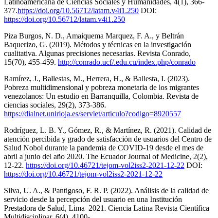
Latinoamericana de Ciencias Sociales y Humanidades, 4(1), 366-
377.
https://doi.org/10.56712/latam.v4i1.250
DOI:
https://doi.org/10.56712/latam.v4i1.250
Piza Burgos, N. D., Amaiquema Marquez, F. A., y Beltrán
Baquerizo, G. (2019). Métodos y técnicas en la investigación
cualitativa. Algunas precisiones necesarias. Revista Conrado,
15(70), 455-459.
http://conrado.ucf/.edu.cu/index.php/conrado
Ramírez, J., Ballestas, M., Herrera, H., & Ballesta, I. (2023).
Pobreza multidimensional y pobreza monetaria de los migrantes
venezolanos: Un estudio en Barranquilla, Colombia. Revista de
ciencias sociales, 29(2), 373-386.
https://dialnet.unirioja.es/servlet/articulo?codigo=8920557
Rodríguez, L. B. Y., Gómez, R., & Martínez, R. (2021). Calidad de
atención percibida y grado de satisfacción de usuarios del Centro de
Salud Nobol durante la pandemia de COVID-19 desde el mes de
abril a junio del año 2020. The Ecuador Journal of Medicine, 2(2),
12-22.
https://doi.org/10.46721/tejom-vol2iss2-2021-12-22
DOI:
https://doi.org/10.46721/tejom-vol2iss2-2021-12-22
Silva, U. A., & Pantigoso, F. R. P. (2022). Análisis de la calidad de
servicio desde la percepción del usuario en una Institución
Prestadora de Salud, Lima–2021. Ciencia Latina Revista Científica
Multidisciplinar, 6(4), 4100-