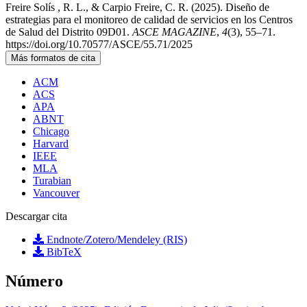
Freire Solís , R. L., & Carpio Freire, C. R. (2025). Diseño de
estrategias para el monitoreo de calidad de servicios en los Centros
de Salud del Distrito 09D01.
ASCE MAGAZINE
,
4
(3), 55–71.
https://doi.org/10.70577/ASCE/55.71/2025
Más formatos de cita
ACM
ACS
APA
ABNT
Chicago
Harvard
IEEE
MLA
Turabian
Vancouver
Descargar cita
Endnote/Zotero/Mendeley (RIS)
BibTeX
Número