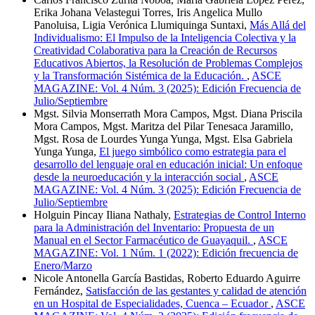
Erika Johana Velastegui Torres, Iris Angelica Mullo
Panoluisa, Ligia Verónica Llumiquinga Suntaxi,
Más Allá del
Individualismo: El Impulso de la Inteligencia Colectiva y la
Creatividad Colaborativa para la Creación de Recursos
Educativos Abiertos, la Resolución de Problemas Complejos
y la Transformación Sistémica de la Educación.
,
ASCE
MAGAZINE: Vol. 4 Núm. 3 (2025): Edición Frecuencia de
Julio/Septiembre
Mgst. Silvia Monserrath Mora Campos, Mgst. Diana Priscila
Mora Campos, Mgst. Maritza del Pilar Tenesaca Jaramillo,
Mgst. Rosa de Lourdes Yunga Yunga, Mgst. Elsa Gabriela
Yunga Yunga,
El juego simbólico como estrategia para el
desarrollo del lenguaje oral en educación inicial: Un enfoque
desde la neuroeducación y la interacción social
,
ASCE
MAGAZINE: Vol. 4 Núm. 3 (2025): Edición Frecuencia de
Julio/Septiembre
Holguin Pincay Iliana Nathaly,
Estrategias de Control Interno
para la Administración del Inventario: Propuesta de un
Manual en el Sector Farmacéutico de Guayaquil.
,
ASCE
MAGAZINE: Vol. 1 Núm. 1 (2022): Edición frecuencia de
Enero/Marzo
Nicole Antonella García Bastidas, Roberto Eduardo Aguirre
Fernández,
Satisfacción de las gestantes y calidad de atención
en un Hospital de Especialidades, Cuenca – Ecuador
,
ASCE