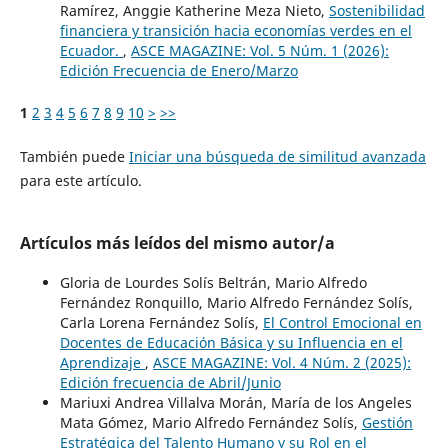
Ramírez, Anggie Katherine Meza Nieto,
Sostenibilidad
financiera y transición hacia economías verdes en el
Ecuador.
,
ASCE MAGAZINE: Vol. 5 Núm. 1 (2026):
Edición Frecuencia de Enero/Marzo
1
2
3
4
5
6
7
8
9
10
>
>>
También puede
Iniciar una búsqueda de similitud avanzada
para este artículo.
Artículos más leídos del mismo autor/a
Gloria de Lourdes Solís Beltrán, Mario Alfredo
Fernández Ronquillo, Mario Alfredo Fernández Solís,
Carla Lorena Fernández Solís,
El Control Emocional en
Docentes de Educación Básica y su Influencia en el
Aprendizaje
,
ASCE MAGAZINE: Vol. 4 Núm. 2 (2025):
Edición frecuencia de Abril/Junio
Mariuxi Andrea Villalva Morán, María de los Angeles
Mata Gómez, Mario Alfredo Fernández Solís,
Gestión
Estratégica del Talento Humano y su Rol en el