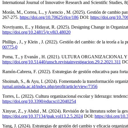
International Journal of Innovative Research and Scientific Studies, 
Morán, M., Correa, L., y Asencio , M. (2025). Gestión de cambio para
267-275.
https://doi.org/10.70625/rlce/186
DOI:
https://doi.org/10.70
Novriyanto, E., y Hidayat, R. (2025). Designing Change in Organizat
https://doi.org/10.24815/jr.v8i3.48020
Phillips , J., y Klein , J. (2022). Gestión del cambio: de la teoría a l
00775-0
Poma, T., y Evanán , H. (2021). ULTURA ORGANIZACIONAL 
https://doi.org/10.51440/unsch.revistainvestigacion.29.2.2021.311
DO
Ramón-Cabrera, F. (2022). Estrategias de gestión educativa para forta
Shoimah, S., & Ayu, I. (2024). Fomentando la transformación organizac
jurnal.unisda.ac.id/index.php/profit/article/view/7356
Torres, L. (2022). Cultura organizacional escolar y liderazgo: tendenc
https://doi.org/10.3390/educsci12040254
Xinyue, Z., y Abdul , M. (2024). Revisión de la literatura sobre la 
https://doi.org/10.37134/jpak.vol13.2.5.2024
DOI:
https://doi.org/10
Yang, J. (2024). Estrategias de gestión del cambio y eficacia organiza