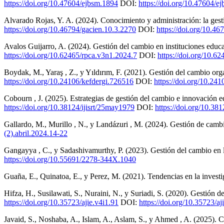
https://doi.org/10.47604/ejbsm.1894
DOI:
https://doi.org/10.47604/e
Alvarado Rojas, Y. A. (2024). Conocimiento y administración: la gest
https://doi.org/10.46794/gacien.10.3.2270
DOI:
https://doi.org/10.4
Avalos Guijarro, A. (2024). Gestión del cambio en instituciones educa
https://doi.org/10.62465/rpca.v3n1.2024.7
DOI:
https://doi.org/10.6
Boydak, M., Yaraş , Z., y Yıldırım, F. (2021). Gestión del cambio or
https://doi.org/10.24106/kefdergi.726516
DOI:
https://doi.org/10.24
Cobourn , J. (2025). Estrategias de gestión del cambio e innovación e
https://doi.org/10.38124/ijisrt/25may1979
DOI:
https://doi.org/10.38
Gallardo, M., Murillo , N., y Landázuri , M. (2024). Gestión de ca
(2).abril.2024.14-22
Gangayya , C., y Sadashivamurthy, P. (2023). Gestión del cambio en l
https://doi.org/10.55691/2278-344X.1040
Guaña, E., Quinatoa, E., y Perez, M. (2021). Tendencias en la invest
Hifza, H., Susilawati, S., Nuraini, N., y Suriadi, S. (2020). Gestión 
https://doi.org/10.35723/ajie.v4i1.91
DOI:
https://doi.org/10.35723/aj
Javaid, S., Noshaba, A., Islam, A., Aslam, S., y Ahmed , A. (2025). Cu