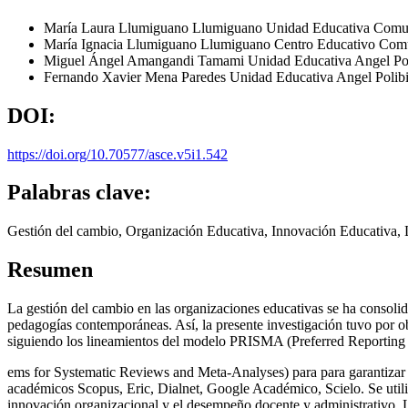
María Laura Llumiguano Llumiguano
Unidad Educativa Comuni
María Ignacia Llumiguano Llumiguano
Centro Educativo Comun
Miguel Ángel Amangandi Tamami
Unidad Educativa Angel Po
Fernando Xavier Mena Paredes
Unidad Educativa Angel Poli
DOI:
https://doi.org/10.70577/asce.v5i1.542
Palabras clave:
Gestión del cambio, Organización Educativa, Innovación Educativa,
Resumen
La gestión del cambio en las organizaciones educativas se ha consolida
pedagogías contemporáneas. Así, la presente investigación tuvo por obj
siguiendo los lineamientos del modelo PRISMA (Preferred Reporting 
ems for Systematic Reviews and Meta-Analyses) para para garantizar ri
académicos Scopus, Eric, Dialnet, Google Académico, Scielo. Se utiliza
innovación organizacional y el desempeño docente y administrativo. Lo