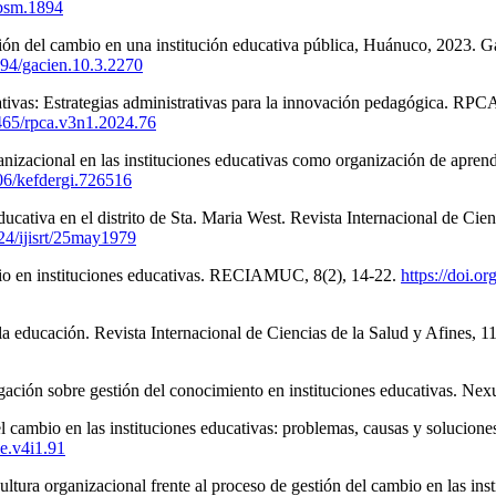
jbsm.1894
ión del cambio en una institución educativa pública, Huánuco, 2023. Ga
6794/gacien.10.3.2270
tivas: Estrategias administrativas para la innovación pedagógica. RPCA 
2465/rpca.v3n1.2024.76
ganizacional en las instituciones educativas como organización de apre
106/kefdergi.726516
ducativa en el distrito de Sta. Maria West. Revista Internacional de Ci
124/ijisrt/25may1979
mbio en instituciones educativas. RECIAMUC, 8(2), 14-22.
https://doi.o
a educación. Revista Internacional de Ciencias de la Salud y Afines, 1
igación sobre gestión del conocimiento en instituciones educativas. Ne
del cambio en las instituciones educativas: problemas, causas y solucione
ie.v4i1.91
ltura organizacional frente al proceso de gestión del cambio en las ins