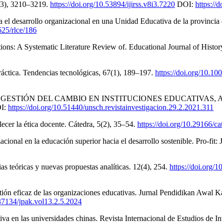
8(3), 3210–3219.
https://doi.org/10.53894/ijirss.v8i3.7220
DOI:
https://
 el desarrollo organizacional en una Unidad Educativa de la provincia
625/rlce/186
ions: A Systematic Literature Review of. Educational Journal of Histo
a práctica. Tendencias tecnológicas, 67(1), 189–197.
https://doi.org/10.1
Y GESTIÓN DEL CAMBIO EN INSTITUCIONES EDUCATIVAS, AYACU
I:
https://doi.org/10.51440/unsch.revistainvestigacion.29.2.2021.311
lecer la ética docente. Cátedra, 5(2), 35–54.
https://doi.org/10.29166/c
ional en la educación superior hacia el desarrollo sostenible. Pro-fit
ias teóricas y nuevas propuestas analíticas. 12(4), 254.
https://doi.org/
gestión eficaz de las organizaciones educativas. Jurnal Pendidikan Awa
.37134/jpak.vol13.2.5.2024
tiva en las universidades chinas. Revista Internacional de Estudios de 