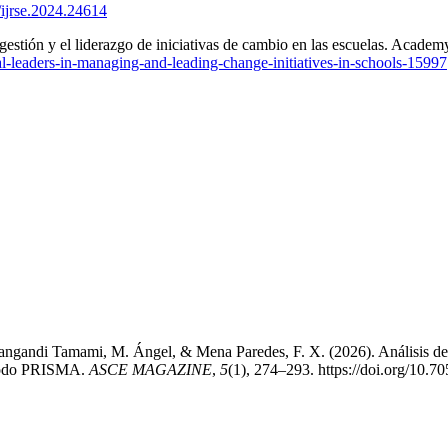
/ijrse.2024.24614
gestión y el liderazgo de iniciativas de cambio en las escuelas. Academ
al-leaders-in-managing-and-leading-change-initiatives-in-schools-15997
ndi Tamami, M. Ángel, & Mena Paredes, F. X. (2026). Análisis de la e
método PRISMA.
ASCE MAGAZINE
,
5
(1), 274–293. https://doi.org/10.7