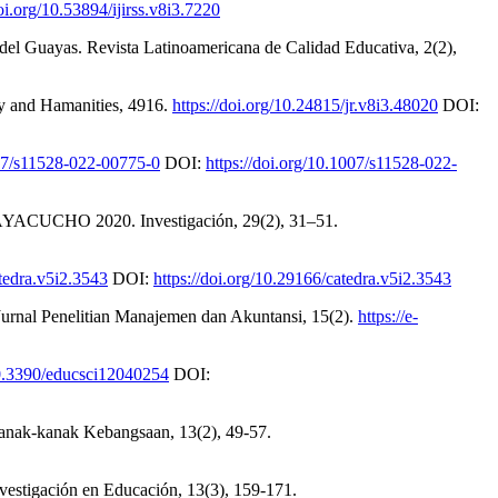
doi.org/10.53894/ijirss.v8i3.7220
 del Guayas. Revista Latinoamericana de Calidad Educativa, 2(2),
ry and Hamanities, 4916.
https://doi.org/10.24815/jr.v8i3.48020
DOI:
007/s11528-022-00775-0
DOI:
https://doi.org/10.1007/s11528-022-
CHO 2020. Investigación, 29(2), 31–51.
atedra.v5i2.3543
DOI:
https://doi.org/10.29166/catedra.v5i2.3543
: Jurnal Penelitian Manajemen dan Akuntansi, 15(2).
https://e-
10.3390/educsci12040254
DOI:
l Kanak-kanak Kebangsaan, 13(2), 49-57.
Investigación en Educación, 13(3), 159-171.