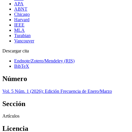
APA
ABNT
Chicago
Harvard
IEEE
MLA
Turabian
Vancouver
Descargar cita
Endnote/Zotero/Mendeley (RIS)
BibTeX
Número
Vol. 5 Núm. 1 (2026): Edición Frecuencia de Enero/Marzo
Sección
Artículos
Licencia