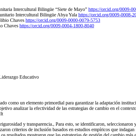
taria Intercultural Bilingüe “Siete de Mayo”
https://orcid.org/0009-
itario Intercultural Bilingüe Abya Yala
https://orcid.org/0009-0008-
libio Chaves
https://orcid.org/0009-0000-0079-5753
bio Chaves
https://orcid.org/0009-0004-1800-8040
 Liderazgo Educativo
do como un elemento primordial para garantizar la adaptación institucion
etivo analizar la efectividad de las estrategias de cambio en el context
It
gurosidad y transparencia., Para esto, se identificaron, seleccionaron 
ron criterios de inclusión basados ​​en estudios empíricos que indagan s
s resultados mostraron que las estrategias de gestión del cambio más ef