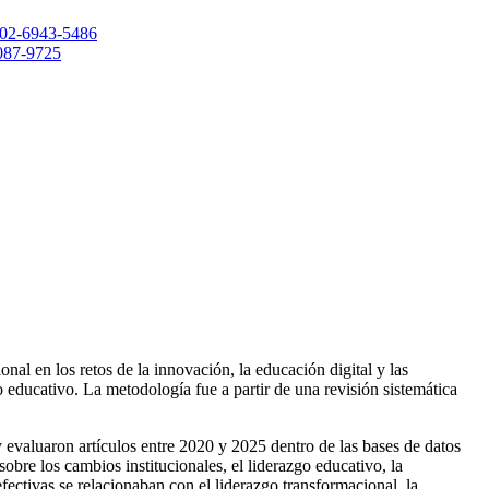
0002-6943-5486
2087-9725
al en los retos de la innovación, la educación digital y las
o educativo. La metodología fue a partir de una revisión sistemática
y evaluaron artículos entre 2020 y 2025 dentro de las bases de datos
obre los cambios institucionales, el liderazgo educativo, la
ectivas se relacionaban con el liderazgo transformacional, la