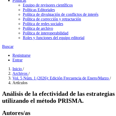
Políticas
Equipo de revisores científicos
Políticas Editoriales
Política de divulgación de conflictos de interés
Política de corrección y retractación
Política de redes sociales
Política de archivo
Política de interoperabilidad
Roles y funciones del equipo editorial
Buscar
Registrarse
Entrar
Inicio
/
Archivos
/
Vol. 5 Núm. 1 (2026): Edición Frecuencia de Enero/Marzo
/
Artículos
Análisis de la efectividad de las estrategi
utilizando el método PRISMA.
Autores/as