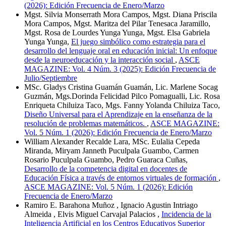
(2026): Edición Frecuencia de Enero/Marzo
Mgst. Silvia Monserrath Mora Campos, Mgst. Diana Priscila
Mora Campos, Mgst. Maritza del Pilar Tenesaca Jaramillo,
Mgst. Rosa de Lourdes Yunga Yunga, Mgst. Elsa Gabriela
Yunga Yunga,
El juego simbólico como estrategia para el
desarrollo del lenguaje oral en educación inicial: Un enfoque
desde la neuroeducación y la interacción social
,
ASCE
MAGAZINE: Vol. 4 Núm. 3 (2025): Edición Frecuencia de
Julio/Septiembre
MSc. Gladys Cristina Guamán Guamán, Lic. Marlene Socag
Guzmán, Mgs.Dorinda Felicidad Pilco Pomagualli, Lic. Rosa
Enriqueta Chiluiza Taco, Mgs. Fanny Yolanda Chiluiza Taco,
Diseño Universal para el Aprendizaje en la enseñanza de la
resolución de problemas matemáticos.
,
ASCE MAGAZINE:
Vol. 5 Núm. 1 (2026): Edición Frecuencia de Enero/Marzo
William Alexander Recalde Lara, MSc. Eulalia Cepeda
Miranda, Miryam Janneth Puculpala Guambo, Carmen
Rosario Puculpala Guambo, Pedro Guaraca Cuñas,
Desarrollo de la competencia digital en docentes de
Educación Física a través de entornos virtuales de formación
,
ASCE MAGAZINE: Vol. 5 Núm. 1 (2026): Edición
Frecuencia de Enero/Marzo
Ramiro E. Barahona Muñoz , Ignacio Agustin Intriago
Almeida , Elvis Miguel Carvajal Palacios ,
Incidencia de la
Inteligencia Artificial en los Centros Educativos Superior