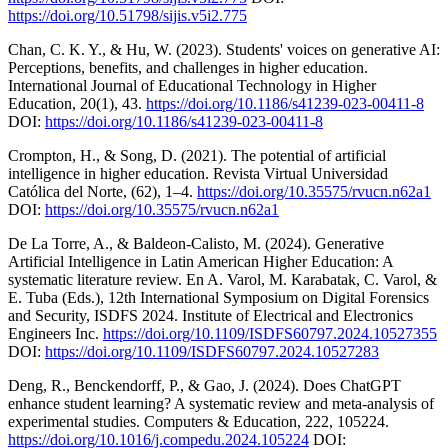
https://doi.org/10.51798/sijis.v5i2.775
Chan, C. K. Y., & Hu, W. (2023). Students' voices on generative AI:
Perceptions, benefits, and challenges in higher education.
International Journal of Educational Technology in Higher
Education, 20(1), 43.
https://doi.org/10.1186/s41239-023-00411-8
DOI:
https://doi.org/10.1186/s41239-023-00411-8
Crompton, H., & Song, D. (2021). The potential of artificial
intelligence in higher education. Revista Virtual Universidad
Católica del Norte, (62), 1–4.
https://doi.org/10.35575/rvucn.n62a1
DOI:
https://doi.org/10.35575/rvucn.n62a1
De La Torre, A., & Baldeon-Calisto, M. (2024). Generative
Artificial Intelligence in Latin American Higher Education: A
systematic literature review. En A. Varol, M. Karabatak, C. Varol, &
E. Tuba (Eds.), 12th International Symposium on Digital Forensics
and Security, ISDFS 2024. Institute of Electrical and Electronics
Engineers Inc.
https://doi.org/10.1109/ISDFS60797.2024.10527355
DOI:
https://doi.org/10.1109/ISDFS60797.2024.10527283
Deng, R., Benckendorff, P., & Gao, J. (2024). Does ChatGPT
enhance student learning? A systematic review and meta-analysis of
experimental studies. Computers & Education, 222, 105224.
https://doi.org/10.1016/j.compedu.2024.105224
DOI: