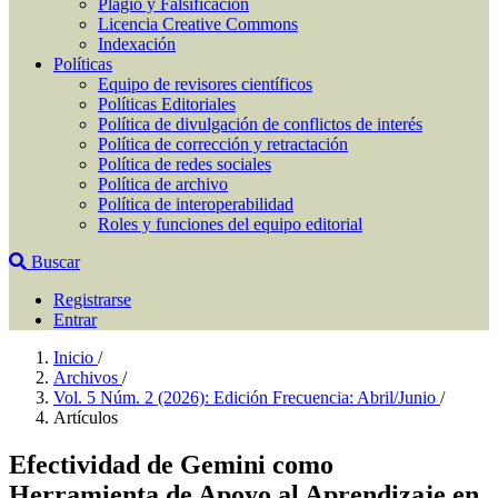
Plagio y Falsificación
Licencia Creative Commons
Indexación
Políticas
Equipo de revisores científicos
Políticas Editoriales
Política de divulgación de conflictos de interés
Política de corrección y retractación
Política de redes sociales
Política de archivo
Política de interoperabilidad
Roles y funciones del equipo editorial
Buscar
Registrarse
Entrar
Inicio
/
Archivos
/
Vol. 5 Núm. 2 (2026): Edición Frecuencia: Abril/Junio
/
Artículos
Efectividad de Gemini como
Herramienta de Apoyo al Aprendizaje en