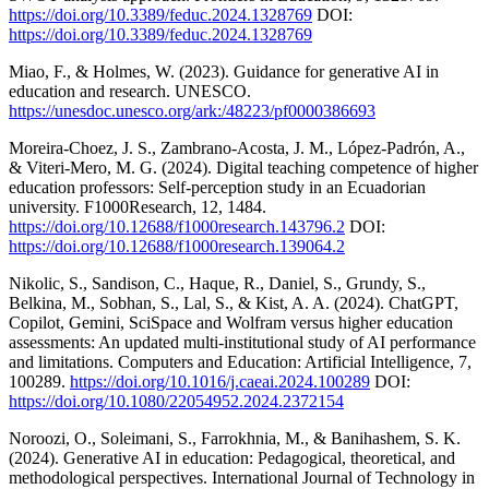
https://doi.org/10.3389/feduc.2024.1328769
DOI:
https://doi.org/10.3389/feduc.2024.1328769
Miao, F., & Holmes, W. (2023). Guidance for generative AI in
education and research. UNESCO.
https://unesdoc.unesco.org/ark:/48223/pf0000386693
Moreira-Choez, J. S., Zambrano-Acosta, J. M., López-Padrón, A.,
& Viteri-Mero, M. G. (2024). Digital teaching competence of higher
education professors: Self-perception study in an Ecuadorian
university. F1000Research, 12, 1484.
https://doi.org/10.12688/f1000research.143796.2
DOI:
https://doi.org/10.12688/f1000research.139064.2
Nikolic, S., Sandison, C., Haque, R., Daniel, S., Grundy, S.,
Belkina, M., Sobhan, S., Lal, S., & Kist, A. A. (2024). ChatGPT,
Copilot, Gemini, SciSpace and Wolfram versus higher education
assessments: An updated multi-institutional study of AI performance
and limitations. Computers and Education: Artificial Intelligence, 7,
100289.
https://doi.org/10.1016/j.caeai.2024.100289
DOI:
https://doi.org/10.1080/22054952.2024.2372154
Noroozi, O., Soleimani, S., Farrokhnia, M., & Banihashem, S. K.
(2024). Generative AI in education: Pedagogical, theoretical, and
methodological perspectives. International Journal of Technology in