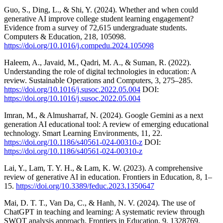
Guo, S., Ding, L., & Shi, Y. (2024). Whether and when could
generative AI improve college student learning engagement?
Evidence from a survey of 72,615 undergraduate students.
Computers & Education, 218, 105098.
https://doi.org/10.1016/j.compedu.2024.105098
Haleem, A., Javaid, M., Qadri, M. A., & Suman, R. (2022).
Understanding the role of digital technologies in education: A
review. Sustainable Operations and Computers, 3, 275–285.
https://doi.org/10.1016/j.susoc.2022.05.004
DOI:
https://doi.org/10.1016/j.susoc.2022.05.004
Imran, M., & Almusharraf, N. (2024). Google Gemini as a next
generation AI educational tool: A review of emerging educational
technology. Smart Learning Environments, 11, 22.
https://doi.org/10.1186/s40561-024-00310-z
DOI:
https://doi.org/10.1186/s40561-024-00310-z
Lai, Y., Lam, T. Y. H., & Lam, K. W. (2023). A comprehensive
review of generative AI in education. Frontiers in Education, 8, 1–
15.
https://doi.org/10.3389/feduc.2023.1350647
Mai, D. T. T., Van Da, C., & Hanh, N. V. (2024). The use of
ChatGPT in teaching and learning: A systematic review through
SWOT analysis approach. Frontiers in Education, 9, 1328769.