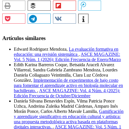
Artículos similares
Edward Rodriguez Mendoza,
La evaluación formativa en
educación: una revisión sistemática
,
ASCE MAGAZINE:
Vol. 5 Núm. 1 (2026): Edición Frecuencia de Enero/Marzo
Edith Karina Barreros Coque, Betsaida Araceli Alvarez
Villarreal, Sandra Gabriela Zambrano Mendoza, Lourdes
Daniela Collaguazo Veintimilla, Clara Luz Córdova
González,
Implementación de experimentos de bajo costo
para fomentar el aprendizaje activo en biología molecular en
bachillerato.
,
ASCE MAGAZINE: Vol. 4 Núm. 4 (2025):
Edición Frecuencia de Octubre/Diciembre
Daniela Silvana Benavides Espín, Vilma Patricia Ponce
Uzhca, Andreina Zuleika Madrid Cárdenas, Amparo Inés
Morán Ponce, Carlos Alberto Mavale Lamilla,
Gamificación
y aprendizaje significativo en educación cultural y artística:
una propuesta metodológica activa basada en plataformas
digitales interactivas.
,
ASCE MAGAZINE: Vol. 5 Núm. 1