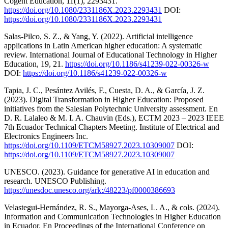
Cogent Education, 11(1), 2293431.
https://doi.org/10.1080/2331186X.2023.2293431
DOI:
https://doi.org/10.1080/2331186X.2023.2293431
Salas-Pilco, S. Z., & Yang, Y. (2022). Artificial intelligence
applications in Latin American higher education: A systematic
review. International Journal of Educational Technology in Higher
Education, 19, 21.
https://doi.org/10.1186/s41239-022-00326-w
DOI:
https://doi.org/10.1186/s41239-022-00326-w
Tapia, J. C., Pesántez Avilés, F., Cuesta, D. A., & García, J. Z.
(2023). Digital Transformation in Higher Education: Proposed
initiatives from the Salesian Polytechnic University assessment. En
D. R. Lalaleo & M. I. A. Chauvin (Eds.), ECTM 2023 – 2023 IEEE
7th Ecuador Technical Chapters Meeting. Institute of Electrical and
Electronics Engineers Inc.
https://doi.org/10.1109/ETCM58927.2023.10309007
DOI:
https://doi.org/10.1109/ETCM58927.2023.10309007
UNESCO. (2023). Guidance for generative AI in education and
research. UNESCO Publishing.
https://unesdoc.unesco.org/ark:/48223/pf0000386693
Velastegui-Hernández, R. S., Mayorga-Ases, L. A., & cols. (2024).
Information and Communication Technologies in Higher Education
in Ecuador. En Proceedings of the International Conference on