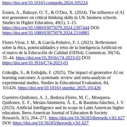
https://doi.org/10.1016/j.compedu.2024.105224
Essien, A., Bukoye, O. T., & O'Dea, X. (2024). The influence of AI
text generators on critical thinking skills in UK business schools.
Studies in Higher Education, 49(1), 1–15.
https://doi.org/10.1080/03075079.2024.2307444
DOI:
https://doi.org/10.1080/03075079.2024.2316881
Flores-Vivar, J. M., & García-Peñalvo, F. J. (2023). Reflexiones
sobre la ética, potencialidades y retos de la Inteligencia Artificial en
el marco de la Educación de Calidad (ODS4). Comunicar, 30(74),
35–44.
https://doi.org/10.3916/c74-2023-03
DOI:
https://doi.org/10.3916/C74-2023-03
Gökoğlu, S., & Erdoğdu, F. (2025). The impact of generative AI on
learning outcomes: A systematic review and meta-analysis of
experimental studies. Studies in Educational Evaluation, 84,
101426.
https://doi.org/10.1016/j.stueduc.2025.101426
Guerrero-Quiñonez, A. J., Bedoya-Flores, M. C., Mosquera-
Quiñonez, E. F., Mesías-Simisterra, Á. E., & Bautista-Sánchez, J. V.
(2023). Artificial Intelligence and its scope in Latin American higher
education. Ibero-American Journal of Education & Society
Research, 3(1), 264–271.
https://doi.org/10.56183/iberoeds.v3i1.627
DOI:
https://doi.org/10.56183/iberoeds.v3i1.627