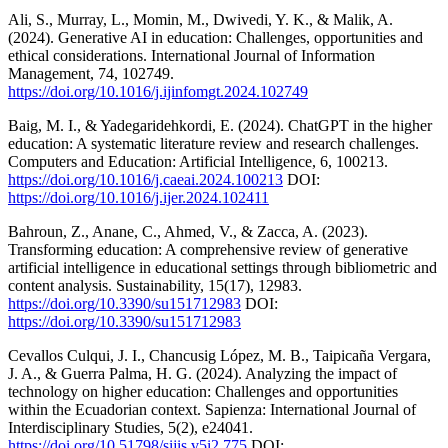
Ali, S., Murray, L., Momin, M., Dwivedi, Y. K., & Malik, A.
(2024). Generative AI in education: Challenges, opportunities and
ethical considerations. International Journal of Information
Management, 74, 102749.
https://doi.org/10.1016/j.ijinfomgt.2024.102749
Baig, M. I., & Yadegaridehkordi, E. (2024). ChatGPT in the higher
education: A systematic literature review and research challenges.
Computers and Education: Artificial Intelligence, 6, 100213.
https://doi.org/10.1016/j.caeai.2024.100213
DOI:
https://doi.org/10.1016/j.ijer.2024.102411
Bahroun, Z., Anane, C., Ahmed, V., & Zacca, A. (2023).
Transforming education: A comprehensive review of generative
artificial intelligence in educational settings through bibliometric and
content analysis. Sustainability, 15(17), 12983.
https://doi.org/10.3390/su151712983
DOI:
https://doi.org/10.3390/su151712983
Cevallos Culqui, J. I., Chancusig López, M. B., Taipicaña Vergara,
J. A., & Guerra Palma, H. G. (2024). Analyzing the impact of
technology on higher education: Challenges and opportunities
within the Ecuadorian context. Sapienza: International Journal of
Interdisciplinary Studies, 5(2), e24041.
https://doi.org/10.51798/sijis.v5i2.775
DOI: