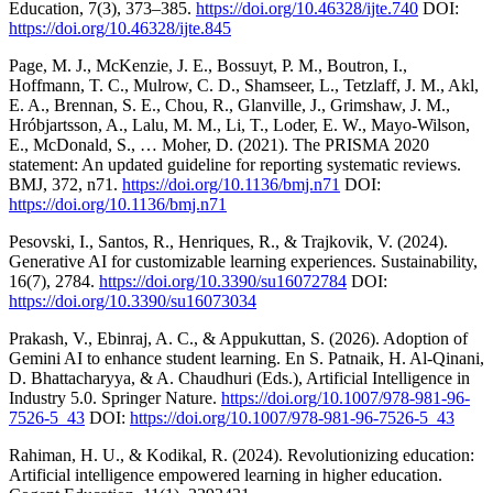
Education, 7(3), 373–385.
https://doi.org/10.46328/ijte.740
DOI:
https://doi.org/10.46328/ijte.845
Page, M. J., McKenzie, J. E., Bossuyt, P. M., Boutron, I.,
Hoffmann, T. C., Mulrow, C. D., Shamseer, L., Tetzlaff, J. M., Akl,
E. A., Brennan, S. E., Chou, R., Glanville, J., Grimshaw, J. M.,
Hróbjartsson, A., Lalu, M. M., Li, T., Loder, E. W., Mayo-Wilson,
E., McDonald, S., … Moher, D. (2021). The PRISMA 2020
statement: An updated guideline for reporting systematic reviews.
BMJ, 372, n71.
https://doi.org/10.1136/bmj.n71
DOI:
https://doi.org/10.1136/bmj.n71
Pesovski, I., Santos, R., Henriques, R., & Trajkovik, V. (2024).
Generative AI for customizable learning experiences. Sustainability,
16(7), 2784.
https://doi.org/10.3390/su16072784
DOI:
https://doi.org/10.3390/su16073034
Prakash, V., Ebinraj, A. C., & Appukuttan, S. (2026). Adoption of
Gemini AI to enhance student learning. En S. Patnaik, H. Al-Qinani,
D. Bhattacharyya, & A. Chaudhuri (Eds.), Artificial Intelligence in
Industry 5.0. Springer Nature.
https://doi.org/10.1007/978-981-96-
7526-5_43
DOI:
https://doi.org/10.1007/978-981-96-7526-5_43
Rahiman, H. U., & Kodikal, R. (2024). Revolutionizing education:
Artificial intelligence empowered learning in higher education.