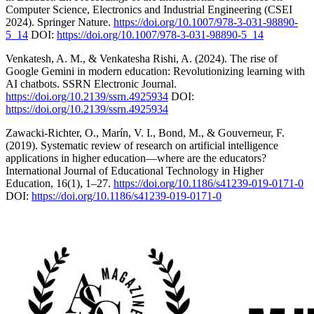
Computer Science, Electronics and Industrial Engineering (CSEI
2024). Springer Nature.
https://doi.org/10.1007/978-3-031-98890-
5_14
DOI:
https://doi.org/10.1007/978-3-031-98890-5_14
Venkatesh, A. M., & Venkatesha Rishi, A. (2024). The rise of
Google Gemini in modern education: Revolutionizing learning with
AI chatbots. SSRN Electronic Journal.
https://doi.org/10.2139/ssrn.4925934
DOI:
https://doi.org/10.2139/ssrn.4925934
Zawacki-Richter, O., Marín, V. I., Bond, M., & Gouverneur, F.
(2019). Systematic review of research on artificial intelligence
applications in higher education—where are the educators?
International Journal of Educational Technology in Higher
Education, 16(1), 1–27.
https://doi.org/10.1186/s41239-019-0171-0
DOI:
https://doi.org/10.1186/s41239-019-0171-0