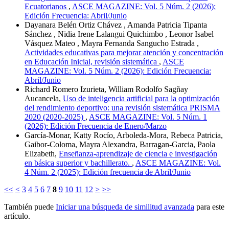
Ecuatorianos
,
ASCE MAGAZINE: Vol. 5 Núm. 2 (2026):
Edición Frecuencia: Abril/Junio
Dayanara Belén Ortiz Chávez , Amanda Patricia Tipanta
Sánchez , Nidia Irene Lalangui Quichimbo , Leonor Isabel
Vásquez Mateo , Mayra Fernanda Sangucho Estrada ,
Actividades educativas para mejorar atención y concentración
en Educación Inicial, revisión sistemática
,
ASCE
MAGAZINE: Vol. 5 Núm. 2 (2026): Edición Frecuencia:
Abril/Junio
Richard Romero Izurieta, William Rodolfo Sagñay
Aucancela,
Uso de inteligencia artificial para la optimización
del rendimiento deportivo: una revisión sistemática PRISMA
2020 (2020-2025)
,
ASCE MAGAZINE: Vol. 5 Núm. 1
(2026): Edición Frecuencia de Enero/Marzo
García-Monar, Katty Rocío, Arboleda-Mora, Rebeca Patricia,
Gaibor-Coloma, Mayra Alexandra, Barragan-Garcia, Paola
Elizabeth,
Enseñanza-aprendizaje de ciencia e investigación
en básica superior y bachillerato.
,
ASCE MAGAZINE: Vol.
4 Núm. 2 (2025): Edición frecuencia de Abril/Junio
<<
<
3
4
5
6
7
8
9
10
11
12
>
>>
También puede
Iniciar una búsqueda de similitud avanzada
para este
artículo.