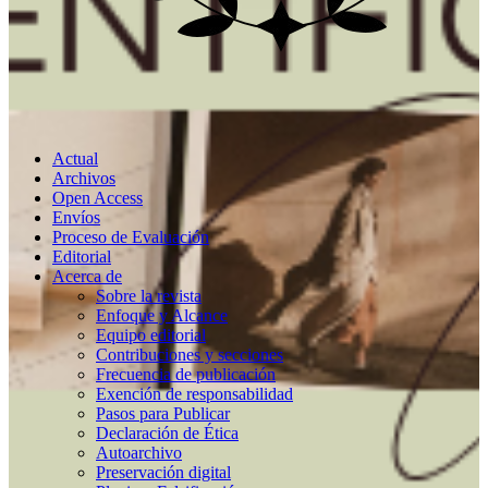
Actual
Archivos
Open Access
Envíos
Proceso de Evaluación
Editorial
Acerca de
Sobre la revista
Enfoque y Alcance
Equipo editorial
Contribuciones y secciones
Frecuencia de publicación
Exención de responsabilidad
Pasos para Publicar
Declaración de Ética
Autoarchivo
Preservación digital