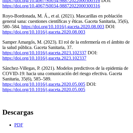
https://doi.org/10.4067/S0034-98872022000300316
DOI:
https://doi.org/10.4067/S0034-98872022000300316
Royo-Bordonada, M. Á., et al. (2021). Mascarillas en población
general sana: cuestiones científicas y éticas. Gaceta Sanitaria, 35(6),
580–584.
https://doi.org/10.1016/j.gaceta.2020.08.003
DOI:
https://doi.org/10.1016/j.gaceta.2020.08.003
Samper Amargós, M. (2023). El rol de la enfermería en el ámbito de
la salud pública. Gaceta Sanitaria, 37.
https://doi.org/10.1016/j.gaceta.2023.102337
DOI:
https://doi.org/10.1016/j.gaceta.2023.102337
Sánchez-Villegas, P. (2021). Modelos predictivos de la epidemia de
COVID-19: hacia una comunicación del riesgo efectiva. Gaceta
Sanitaria, 35(6), 585–589.
https://doi.org/10.1016/j.gaceta.2020.05.005
DOI:
https://doi.org/10.1016/j.gaceta.2020.05.005
Descargas
PDF