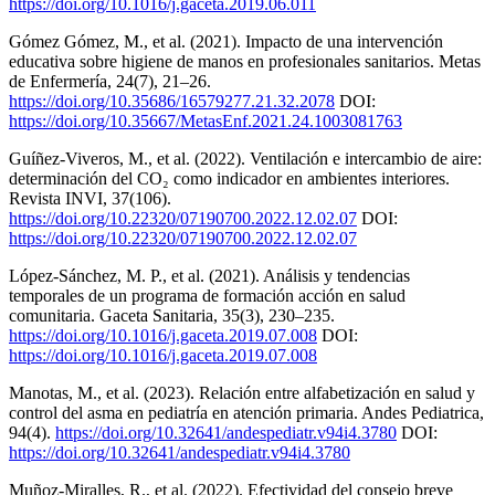
https://doi.org/10.1016/j.gaceta.2019.06.011
Gómez Gómez, M., et al. (2021). Impacto de una intervención
educativa sobre higiene de manos en profesionales sanitarios. Metas
de Enfermería, 24(7), 21–26.
https://doi.org/10.35686/16579277.21.32.2078
DOI:
https://doi.org/10.35667/MetasEnf.2021.24.1003081763
Guíñez-Viveros, M., et al. (2022). Ventilación e intercambio de aire:
determinación del CO₂ como indicador en ambientes interiores.
Revista INVI, 37(106).
https://doi.org/10.22320/07190700.2022.12.02.07
DOI:
https://doi.org/10.22320/07190700.2022.12.02.07
López-Sánchez, M. P., et al. (2021). Análisis y tendencias
temporales de un programa de formación acción en salud
comunitaria. Gaceta Sanitaria, 35(3), 230–235.
https://doi.org/10.1016/j.gaceta.2019.07.008
DOI:
https://doi.org/10.1016/j.gaceta.2019.07.008
Manotas, M., et al. (2023). Relación entre alfabetización en salud y
control del asma en pediatría en atención primaria. Andes Pediatrica,
94(4).
https://doi.org/10.32641/andespediatr.v94i4.3780
DOI:
https://doi.org/10.32641/andespediatr.v94i4.3780
Muñoz-Miralles, R., et al. (2022). Efectividad del consejo breve