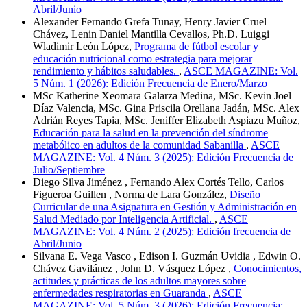
Abril/Junio
Alexander Fernando Grefa Tunay, Henry Javier Cruel
Chávez, Lenin Daniel Mantilla Cevallos, Ph.D. Luiggi
Wladimir León López,
Programa de fútbol escolar y
educación nutricional como estrategia para mejorar
rendimiento y hábitos saludables.
,
ASCE MAGAZINE: Vol.
5 Núm. 1 (2026): Edición Frecuencia de Enero/Marzo
MSc Katherine Xeomara Galarza Medina, MSc. Kevin Joel
Díaz Valencia, MSc. Gina Priscila Orellana Jadán, MSc. Alex
Adrián Reyes Tapia, MSc. Jeniffer Elizabeth Aspiazu Muñoz,
Educación para la salud en la prevención del síndrome
metabólico en adultos de la comunidad Sabanilla
,
ASCE
MAGAZINE: Vol. 4 Núm. 3 (2025): Edición Frecuencia de
Julio/Septiembre
Diego Silva Jiménez , Fernando Alex Cortés Tello, Carlos
Figueroa Guillen , Norma de Lara González,
Diseño
Curricular de una Asignatura en Gestión y Administración en
Salud Mediado por Inteligencia Artificial.
,
ASCE
MAGAZINE: Vol. 4 Núm. 2 (2025): Edición frecuencia de
Abril/Junio
Silvana E. Vega Vasco , Edison I. Guzmán Uvidia , Edwin O.
Chávez Gavilánez , John D. Vásquez López ,
Conocimientos,
actitudes y prácticas de los adultos mayores sobre
enfermedades respiratorias en Guaranda
,
ASCE
MAGAZINE: Vol. 5 Núm. 3 (2026): Edición Frecuencia: