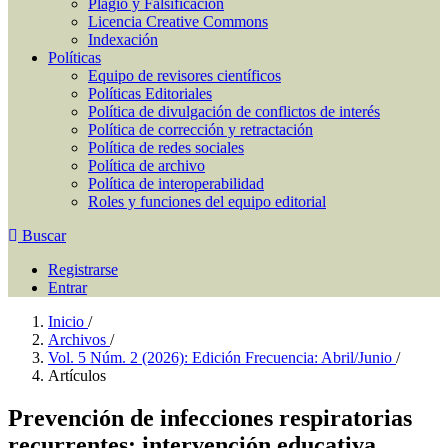
Plagio y Falsificación
Licencia Creative Commons
Indexación
Políticas
Equipo de revisores científicos
Políticas Editoriales
Política de divulgación de conflictos de interés
Política de corrección y retractación
Política de redes sociales
Política de archivo
Política de interoperabilidad
Roles y funciones del equipo editorial
Buscar
Registrarse
Entrar
Inicio
/
Archivos
/
Vol. 5 Núm. 2 (2026): Edición Frecuencia: Abril/Junio
/
Artículos
Prevención de infecciones respiratorias
recurrentes: intervención educativa