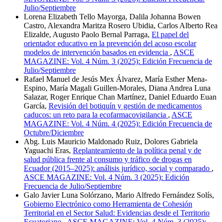
Julio/Septiembre
Lorena Elizabeth Tello Mayorga, Dalila Johanna Bowen
Castro, Alexandra Maritza Rosero Ubidia, Carlos Alberto Rea
Elizalde, Augusto Paolo Bernal Parraga,
El papel del
orientador educativo en la prevención del acoso escolar
modelos de intervención basados en evidencia
,
ASCE
MAGAZINE: Vol. 4 Núm. 3 (2025): Edición Frecuencia de
Julio/Septiembre
Rafael Manuel de Jesús Mex Álvarez, María Esther Mena-
Espino, María Magali Guillen-Morales, Diana Andrea Luna
Salazar, Roger Enrique Chan Martínez, Daniel Eduardo Euan
García,
Revisión del botiquín y gestión de medicamentos
caducos: un reto para la ecofarmacovigilancia
,
ASCE
MAGAZINE: Vol. 4 Núm. 4 (2025): Edición Frecuencia de
Octubre/Diciembre
Abg. Luis Mauricio Maldonado Ruiz, Dolores Gabriela
Yaguachi Eras,
Replanteamiento de la política penal y de
salud pública frente al consumo y tráfico de drogas en
Ecuador (2015–2025): análisis jurídico, social y comparado
,
ASCE MAGAZINE: Vol. 4 Núm. 3 (2025): Edición
Frecuencia de Julio/Septiembre
Galo Javier Luna Solórzano, Mario Alfredo Fernández Solís,
Gobierno Electrónico como Herramienta de Cohesión
Territorial en el Sector Salud: Evidencias desde el Territorio
Ecuatoriano
,
ASCE MAGAZINE: Vol. 4 Núm. 3 (2025):