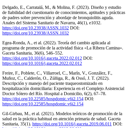
Delgado, E., Carratalá, M., & Molina, F. (2023). Diseño y estudio
de fiabilidad del cuestionario de conocimientos, aptitudes y prácticas
de padres sobre prevención y abordaje de bronquiolitis aguda.
Anales del Sistema Sanitario de Navarra, 46(1), e1032.
https://doi.org/10.23938/ASSN.1032
DOI:
https://doi.org/10.23938/ASSN.1032
Egea-Ronda, A., et al. (2022). Teoría del cambio aplicada al
programa de promoción de la actividad física «La Ribera Camina».
Gaceta Sanitaria, 36(6), 546–552.
https://doi.org/10.1016/j.gaceta.2022.02.012
DOI:
https://doi.org/10.1016/j.gaceta.2022.02.012
Freire, F., Poblete, C., Villarroel, C., Marín, V., González, F.,
Muñoz, C., Calderón, O., Zúñiga, R., & Ossó, J. T. (2022).
Descripción y manejo del paciente traqueostomizado en
hospitalización domiciliaria: Experiencia en el Complejo Asistencial
Doctor Sótero del Río. Hospital a Domicilio, 6(2), 67–78.
https://doi.org/10.22585/hospdomic.v6i2.154
DOI:
https://doi.org/10.22585/hospdomic.v6i2.154
Gil-Girbau, M., et al. (2021). Modelos teóricos de promoción de la
salud en la práctica habitual en atención primaria de salud. Gaceta
Sanitaria, 35(1).
https://doi.org/10.1016/j.gaceta.2019.06.011
DOI: