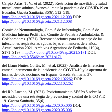
Carpio-Arias, T. V., et al. (2022). Restricción de movilidad y salud
mental entre adultos jóvenes durante la pandemia de COVID-19 en
Ecuador. Gaceta Sanitaria, 36(6), 512–519.
https://doi.org/10.1016/j.gaceta.2021.12.008
DOI:
https://doi.org/10.1016/j.gaceta.2021.12.008
Comité de Neumonología, Comité de Infectología, Comité de
Medicina Interna Pediátrica, Comité de Pediatría Ambulatoria, &
Colaboradores. (2021). Recomendaciones para el manejo de las
infecciones respiratorias agudas bajas en menores de 2 años.
Actualización 2021. Archivos Argentinos de Pediatría, 119(4),
S171–S197.
http://dx.doi.org/10.5546/aap.2021.S171
DOI:
https://doi.org/10.5546/aap.2021.s171
del Llano Núñez-Cortés, M., et al. (2023). Análisis de la relación
entre el incremento de la incidencia de COVID-19 y la apertura de
locales de ocio nocturno en España. Gaceta Sanitaria, 37.
https://doi.org/10.1016/j.gaceta.2022.102262
DOI:
https://doi.org/10.1016/j.gaceta.2022.102262
del Río Lozano, M. (2021). Posicionamiento SESPAS sobre la
necesidad de una estrategia de prevención y control de la COVID-
19. Gaceta Sanitaria, 35(6).
https://doi.org/10.1016/j.gaceta.2020.05.006
DOI:
https://doi.org/10.1016/j.gaceta.2020.05.006