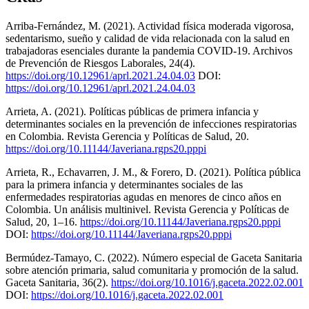
Arriba-Fernández, M. (2021). Actividad física moderada vigorosa,
sedentarismo, sueño y calidad de vida relacionada con la salud en
trabajadoras esenciales durante la pandemia COVID-19. Archivos
de Prevención de Riesgos Laborales, 24(4).
https://doi.org/10.12961/aprl.2021.24.04.03
DOI:
https://doi.org/10.12961/aprl.2021.24.04.03
Arrieta, A. (2021). Políticas públicas de primera infancia y
determinantes sociales en la prevención de infecciones respiratorias
en Colombia. Revista Gerencia y Políticas de Salud, 20.
https://doi.org/10.11144/Javeriana.rgps20.pppi
Arrieta, R., Echavarren, J. M., & Forero, D. (2021). Política pública
para la primera infancia y determinantes sociales de las
enfermedades respiratorias agudas en menores de cinco años en
Colombia. Un análisis multinivel. Revista Gerencia y Políticas de
Salud, 20, 1–16.
https://doi.org/10.11144/Javeriana.rgps20.pppi
DOI:
https://doi.org/10.11144/Javeriana.rgps20.pppi
Bermúdez-Tamayo, C. (2022). Número especial de Gaceta Sanitaria
sobre atención primaria, salud comunitaria y promoción de la salud.
Gaceta Sanitaria, 36(2).
https://doi.org/10.1016/j.gaceta.2022.02.001
DOI:
https://doi.org/10.1016/j.gaceta.2022.02.001