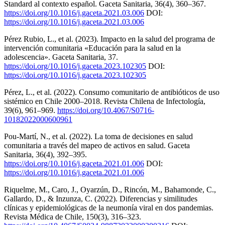
Standard al contexto español. Gaceta Sanitaria, 36(4), 360–367.
https://doi.org/10.1016/j.gaceta.2021.03.006
DOI:
https://doi.org/10.1016/j.gaceta.2021.03.006
Pérez Rubio, L., et al. (2023). Impacto en la salud del programa de
intervención comunitaria «Educación para la salud en la
adolescencia». Gaceta Sanitaria, 37.
https://doi.org/10.1016/j.gaceta.2023.102305
DOI:
https://doi.org/10.1016/j.gaceta.2023.102305
Pérez, L., et al. (2022). Consumo comunitario de antibióticos de uso
sistémico en Chile 2000–2018. Revista Chilena de Infectología,
39(6), 961–969.
https://doi.org/10.4067/S0716-
10182022000600961
Pou-Martí, N., et al. (2022). La toma de decisiones en salud
comunitaria a través del mapeo de activos en salud. Gaceta
Sanitaria, 36(4), 392–395.
https://doi.org/10.1016/j.gaceta.2021.01.006
DOI:
https://doi.org/10.1016/j.gaceta.2021.01.006
Riquelme, M., Caro, J., Oyarzún, D., Rincón, M., Bahamonde, C.,
Gallardo, D., & Inzunza, C. (2022). Diferencias y similitudes
clínicas y epidemiológicas de la neumonía viral en dos pandemias.
Revista Médica de Chile, 150(3), 316–323.