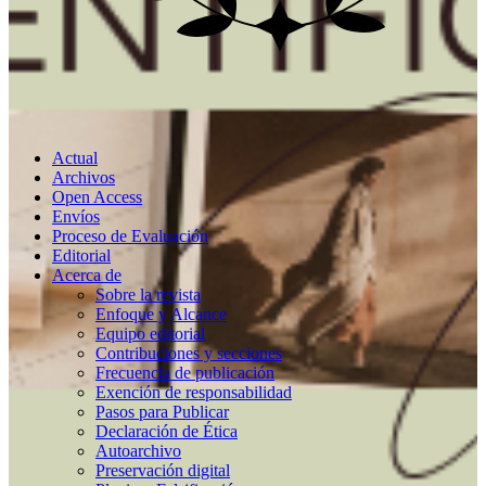
Actual
Archivos
Open Access
Envíos
Proceso de Evaluación
Editorial
Acerca de
Sobre la revista
Enfoque y Alcance
Equipo editorial
Contribuciones y secciones
Frecuencia de publicación
Exención de responsabilidad
Pasos para Publicar
Declaración de Ética
Autoarchivo
Preservación digital