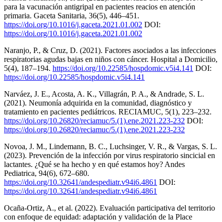
para la vacunación antigripal en pacientes reacios en atención
primaria. Gaceta Sanitaria, 36(5), 446–451.
https://doi.org/10.1016/j.gaceta.2021.01.002
DOI:
https://doi.org/10.1016/j.gaceta.2021.01.002
Naranjo, P., & Cruz, D. (2021). Factores asociados a las infecciones
respiratorias agudas bajas en niños con cáncer. Hospital a Domicilio,
5(4), 187–194.
https://doi.org/10.22585/hospdomic.v5i4.141
DOI:
https://doi.org/10.22585/hospdomic.v5i4.141
Narváez, J. E., Acosta, A. K., Villagrán, P. A., & Andrade, S. L.
(2021). Neumonía adquirida en la comunidad, diagnóstico y
tratamiento en pacientes pediátricos. RECIAMUC, 5(1), 223–232.
https://doi.org/10.26820/reciamuc/5.(1).ene.2021.223-232
DOI:
https://doi.org/10.26820/reciamuc/5.(1).ene.2021.223-232
Novoa, J. M., Lindemann, B. C., Luchsinger, V. R., & Vargas, S. L.
(2023). Prevención de la infección por virus respiratorio sincicial en
lactantes. ¿Qué se ha hecho y en qué estamos hoy? Andes
Pediatrica, 94(6), 672–680.
https://doi.org/10.32641/andespediatr.v94i6.4861
DOI:
https://doi.org/10.32641/andespediatr.v94i6.4861
Ocaña-Ortiz, A., et al. (2022). Evaluación participativa del territorio
con enfoque de equidad: adaptación y validación de la Place