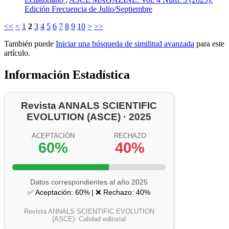
Edición Frecuencia de Julio/Septiembre
<<
<
1
2
3
4
5
6
7
8
9
10
>
>>
También puede
Iniciar una búsqueda de similitud avanzada
para este
artículo.
Información Estadística
Revista ANNALS SCIENTIFIC
EVOLUTION (ASCE) · 2025
ACEPTACIÓN
RECHAZO
60%
40%
Datos correspondientes al año 2025
✅ Aceptación: 60% | ❌ Rechazo: 40%
Revista ANNALS SCIENTIFIC EVOLUTION
(ASCE)· Calidad editorial