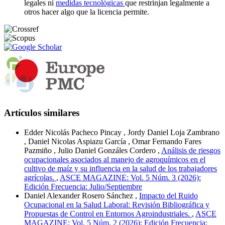
legales ni
medidas tecnológicas
que restrinjan legalmente a
otros hacer algo que la licencia permite.
Artículos similares
Edder Nicolás Pacheco Pincay , Jordy Daniel Loja Zambrano
, Daniel Nicolas Aspiazu García , Omar Fernando Fares
Pazmiño , Julio Daniel Gonzáles Cordero ,
Análisis de riesgos
ocupacionales asociados al manejo de agroquímicos en el
cultivo de maíz y su influencia en la salud de los trabajadores
agrícolas.
,
ASCE MAGAZINE: Vol. 5 Núm. 3 (2026):
Edición Frecuencia: Julio/Septiembre
Daniel Alexander Rosero Sánchez ,
Impacto del Ruido
Ocupacional en la Salud Laboral: Revisión Bibliográfica y
Propuestas de Control en Entornos Agroindustriales.
,
ASCE
MAGAZINE: Vol. 5 Núm. 2 (2026): Edición Frecuencia: