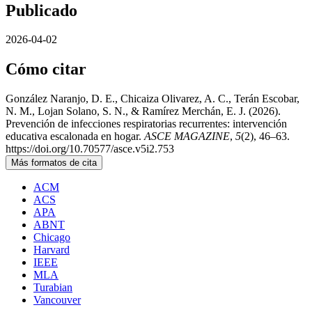
Publicado
2026-04-02
Cómo citar
González Naranjo, D. E., Chicaiza Olivarez, A. C., Terán Escobar,
N. M., Lojan Solano, S. N., & Ramírez Merchán, E. J. (2026).
Prevención de infecciones respiratorias recurrentes: intervención
educativa escalonada en hogar.
ASCE MAGAZINE
,
5
(2), 46–63.
https://doi.org/10.70577/asce.v5i2.753
Más formatos de cita
ACM
ACS
APA
ABNT
Chicago
Harvard
IEEE
MLA
Turabian
Vancouver