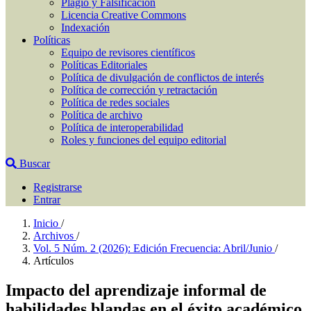
Plagio y Falsificación
Licencia Creative Commons
Indexación
Políticas
Equipo de revisores científicos
Políticas Editoriales
Política de divulgación de conflictos de interés
Política de corrección y retractación
Política de redes sociales
Política de archivo
Política de interoperabilidad
Roles y funciones del equipo editorial
Buscar
Registrarse
Entrar
Inicio
/
Archivos
/
Vol. 5 Núm. 2 (2026): Edición Frecuencia: Abril/Junio
/
Artículos
Impacto del aprendizaje informal de
habilidades blandas en el éxito académico