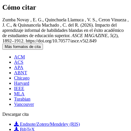
Cómo citar
Zumba Novay , E. G., Quinchuela Llamuca , V. S., Ceron Vinueza ,
J. C., & Quisnancela Machado , C. del R. (2026). Impacto del
aprendizaje informal de habilidades blandas en el éxito académico
de estudiantes de educación superior.
ASCE MAGAZINE
,
5
(2),
1892–1912. https://doi.org/10.70577/asce.v5i2.849
Más formatos de cita
ACM
ACS
APA
ABNT
Chicago
Harvard
IEEE
MLA
Turabian
Vancouver
Descargar cita
Endnote/Zotero/Mendeley (RIS)
BibTeX