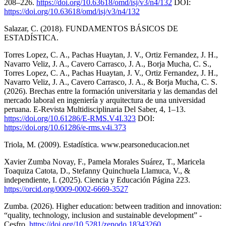
208–226.
https://doi.org/10.63618/omd/isj/v3/n4/132
DOI:
https://doi.org/10.63618/omd/isj/v3/n4/132
Salazar, C. (2018). FUNDAMENTOS BÁSICOS DE
ESTADÍSTICA.
Torres Lopez, C. A., Pachas Huaytan, J. V., Ortiz Fernandez, J. H.,
Navarro Veliz, J. A., Cavero Carrasco, J. A., Borja Mucha, C. S.,
Torres Lopez, C. A., Pachas Huaytan, J. V., Ortiz Fernandez, J. H.,
Navarro Veliz, J. A., Cavero Carrasco, J. A., & Borja Mucha, C. S.
(2026). Brechas entre la formación universitaria y las demandas del
mercado laboral en ingeniería y arquitectura de una universidad
peruana. E-Revista Multidisciplinaria Del Saber, 4, 1–13.
https://doi.org/10.61286/E-RMS.V4I.323
DOI:
https://doi.org/10.61286/e-rms.v4i.373
Triola, M. (2009). Estadística. www.pearsoneducacion.net
Xavier Zumba Novay, F., Pamela Morales Suárez, T., Maricela
Toaquiza Catota, D., Stefanny Quinchuela Llamuca, V., &
independiente, I. (2025). Ciencia y Educación Página 223.
https://orcid.org/0009-0002-6669-3527
Zumba. (2026). Higher education: between tradition and innovation:
“quality, technology, inclusion and sustainable development” -
Cesfro.
https://doi.org/10.5281/zenodo.18343260