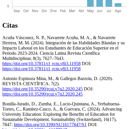
Citas
Acuña Vásconez, N. P., Navarrete Acuña, M. A., & Navarrete
Herrera, M. M. (2024). Integración de las Habilidades Blandas y su
Impacto Laboral en los Estudiantes de Educación Superior en el
Periodo 2023-2024. Ciencia Latina Revista Científica
Multidisciplinar, 8(3), 7627–7643.
https://doi.org/10.37811/cl_rcm.v8i3.11958
DOI:
https://doi.org/10.37811/cl_rcm.v8i3.11958
Antonio Espinoza Mina, M., & Gallegos Barzola, D. (2020).
REVISTA CIENTÍFICA. 7(2).
https://doi.org/10.35290/rcui.v7n2.2020.245
DOI:
https://doi.org/10.35290/rcui.v7n2.2020.245
Bonilla-Jurado, D., Zumba, E., Lucio-Quintana, A., Yerbabuena-
Torres, C., Ramírez-Casco, A., & Guevara, C. (2024). Advancing
University Education: Exploring the Benefits of Education for
Sustainable Development. Sustainability (Switzerland), 16(17),
7847.
https://doi.org/10.3390/SU16177847/S1
DOI: