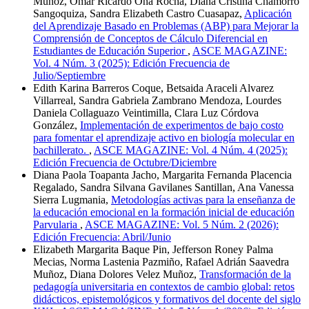
Muñoz, Omar Ricardo Oña Rocha, Diana Cristina Chamorro
Sangoquiza, Sandra Elizabeth Castro Cuasapaz,
Aplicación
del Aprendizaje Basado en Problemas (ABP) para Mejorar la
Comprensión de Conceptos de Cálculo Diferencial en
Estudiantes de Educación Superior
,
ASCE MAGAZINE:
Vol. 4 Núm. 3 (2025): Edición Frecuencia de
Julio/Septiembre
Edith Karina Barreros Coque, Betsaida Araceli Alvarez
Villarreal, Sandra Gabriela Zambrano Mendoza, Lourdes
Daniela Collaguazo Veintimilla, Clara Luz Córdova
González,
Implementación de experimentos de bajo costo
para fomentar el aprendizaje activo en biología molecular en
bachillerato.
,
ASCE MAGAZINE: Vol. 4 Núm. 4 (2025):
Edición Frecuencia de Octubre/Diciembre
Diana Paola Toapanta Jacho, Margarita Fernanda Placencia
Regalado, Sandra Silvana Gavilanes Santillan, Ana Vanessa
Sierra Lugmania,
Metodologías activas para la enseñanza de
la educación emocional en la formación inicial de educación
Parvularia
,
ASCE MAGAZINE: Vol. 5 Núm. 2 (2026):
Edición Frecuencia: Abril/Junio
Elizabeth Margarita Baque Pin, Jefferson Roney Palma
Mecias, Norma Lastenia Pazmiño, Rafael Adrián Saavedra
Muñoz, Diana Dolores Velez Muñoz,
Transformación de la
pedagogía universitaria en contextos de cambio global: retos
didácticos, epistemológicos y formativos del docente del siglo