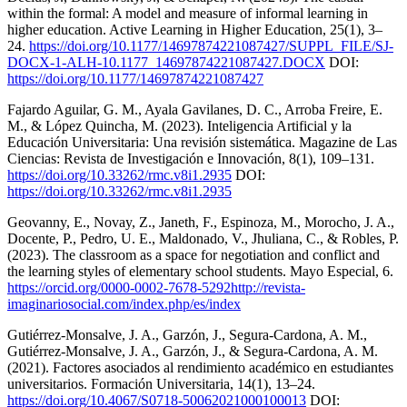
within the formal: A model and measure of informal learning in
higher education. Active Learning in Higher Education, 25(1), 3–
24.
https://doi.org/10.1177/14697874221087427/SUPPL_FILE/SJ-
DOCX-1-ALH-10.1177_14697874221087427.DOCX
DOI:
https://doi.org/10.1177/14697874221087427
Fajardo Aguilar, G. M., Ayala Gavilanes, D. C., Arroba Freire, E.
M., & López Quincha, M. (2023). Inteligencia Artificial y la
Educación Universitaria: Una revisión sistemática. Magazine de Las
Ciencias: Revista de Investigación e Innovación, 8(1), 109–131.
https://doi.org/10.33262/rmc.v8i1.2935
DOI:
https://doi.org/10.33262/rmc.v8i1.2935
Geovanny, E., Novay, Z., Janeth, F., Espinoza, M., Morocho, J. A.,
Docente, P., Pedro, U. E., Maldonado, V., Jhuliana, C., & Robles, P.
(2023). The classroom as a space for negotiation and conflict and
the learning styles of elementary school students. Mayo Especial, 6.
https://orcid.org/0000-0002-7678-5292http://revista-
imaginariosocial.com/index.php/es/index
Gutiérrez-Monsalve, J. A., Garzón, J., Segura-Cardona, A. M.,
Gutiérrez-Monsalve, J. A., Garzón, J., & Segura-Cardona, A. M.
(2021). Factores asociados al rendimiento académico en estudiantes
universitarios. Formación Universitaria, 14(1), 13–24.
https://doi.org/10.4067/S0718-50062021000100013
DOI: