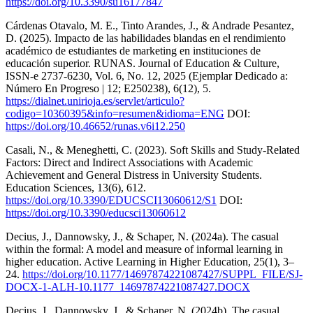
https://doi.org/10.3390/su16177847
Cárdenas Otavalo, M. E., Tinto Arandes, J., & Andrade Pesantez,
D. (2025). Impacto de las habilidades blandas en el rendimiento
académico de estudiantes de marketing en instituciones de
educación superior. RUNAS. Journal of Education & Culture,
ISSN-e 2737-6230, Vol. 6, No. 12, 2025 (Ejemplar Dedicado a:
Número En Progreso | 12; E250238), 6(12), 5.
https://dialnet.unirioja.es/servlet/articulo?
codigo=10360395&info=resumen&idioma=ENG
DOI:
https://doi.org/10.46652/runas.v6i12.250
Casali, N., & Meneghetti, C. (2023). Soft Skills and Study-Related
Factors: Direct and Indirect Associations with Academic
Achievement and General Distress in University Students.
Education Sciences, 13(6), 612.
https://doi.org/10.3390/EDUCSCI13060612/S1
DOI:
https://doi.org/10.3390/educsci13060612
Decius, J., Dannowsky, J., & Schaper, N. (2024a). The casual
within the formal: A model and measure of informal learning in
higher education. Active Learning in Higher Education, 25(1), 3–
24.
https://doi.org/10.1177/14697874221087427/SUPPL_FILE/SJ-
DOCX-1-ALH-10.1177_14697874221087427.DOCX
Decius, J., Dannowsky, J., & Schaper, N. (2024b). The casual