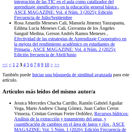
integración de las TIC en el aula como catalizador del
aprendizaje significativo en la educación general básica
,
ASCE MAGAZINE: Vol. 4 Núm. 3 (2025): Edición
Frecuencia de Julio/Septiembre
Rosa Amarilis Meneses Cali, Manuela Jimenez Yanzapanta,
Edilma Lucia Meneses Cali, Giovanna de los Ángeles
Sanguil Medina, Gerson Andrés Ramos Meneses ,
Efectividad de las estrategias de Aprendizaje Cooperativo en
la mejora del rendimiento académico en estudiantes de
Primaria
,
ASCE MAGAZINE: Vol. 4 Núm. 2 (2025):
Edición frecuencia de Abril/Junio
<<
<
1
2
3
4
5
6
7
8
9
10
>
>>
También puede
Iniciar una búsqueda de similitud avanzada
para este
artículo.
Artículos más leídos del mismo autor/a
Jessica Mercedes Chacha Carrillo, Ramón Gabriel Aguilar
Vega, Mario Andrew Chang Gómez, Juan Carlos Ceron
Vinueza, Cristian German Freire Ordóñez,
Recursos hídricos:
Análisis de la extracción y tratamiento del agua, y
cuantificación de cambios en el área de lagos y ríos
,
ASCE
MAGAZINE: Vol. 5 Núm. 1 (2026): Edición Frecuencia de