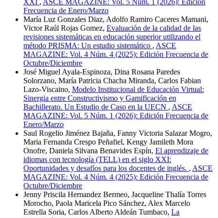
XXI
,
ASCE MAGAZINE: Vol. 5 Núm. 1 (2026): Edición
Frecuencia de Enero/Marzo
María Luz Gonzales Diaz, Adolfo Ramiro Caceres Mamani,
Victor Raúl Rojas Gomez,
Evaluación de la calidad de las
revisiones sistemáticas en educación superior utilizando el
método PRISMA: Un estudio sistemático
,
ASCE
MAGAZINE: Vol. 4 Núm. 4 (2025): Edición Frecuencia de
Octubre/Diciembre
José Miguel Ayala-Espinoza, Dina Rosana Paredes
Solorzano, María Patricia Chacha Miranda, Carlos Fabian
Lazo-Viscaino,
Modelo Institucional de Educación Virtual:
Sinergia entre Constructivismo y Gamificación en
Bachillerato. Un Estudio de Caso en la UECN
,
ASCE
MAGAZINE: Vol. 5 Núm. 1 (2026): Edición Frecuencia de
Enero/Marzo
Saul Rogelio Jiménez Bajaña, Fanny Victoria Salazar Mogro,
Maria Fernanda Crespo Peñafiel, Kengy Jamileth Mora
Onofre, Daniela Silvana Benavides Espín,
El aprendizaje de
idiomas con tecnología (TELL) en el siglo XXI:
Oportunidades y desafíos para los docentes de inglés.
,
ASCE
MAGAZINE: Vol. 4 Núm. 4 (2025): Edición Frecuencia de
Octubre/Diciembre
Jenny Priscila Hernandez Bermeo, Jacqueline Thalía Torres
Morocho, Paola Maricela Pico Sánchez, Alex Marcelo
Estrella Soria, Carlos Alberto Aldeán Tumbaco,
La