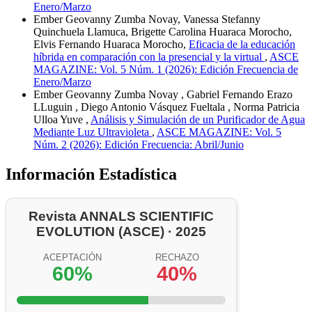
Enero/Marzo
Ember Geovanny Zumba Novay, Vanessa Stefanny
Quinchuela Llamuca, Brigette Carolina Huaraca Morocho,
Elvis Fernando Huaraca Morocho,
Eficacia de la educación
híbrida en comparación con la presencial y la virtual
,
ASCE
MAGAZINE: Vol. 5 Núm. 1 (2026): Edición Frecuencia de
Enero/Marzo
Ember Geovanny Zumba Novay , Gabriel Fernando Erazo
LLuguin , Diego Antonio Vásquez Fueltala , Norma Patricia
Ulloa Yuve ,
Análisis y Simulación de un Purificador de Agua
Mediante Luz Ultravioleta
,
ASCE MAGAZINE: Vol. 5
Núm. 2 (2026): Edición Frecuencia: Abril/Junio
Información Estadística
Revista ANNALS SCIENTIFIC
EVOLUTION (ASCE) · 2025
ACEPTACIÓN
RECHAZO
60%
40%