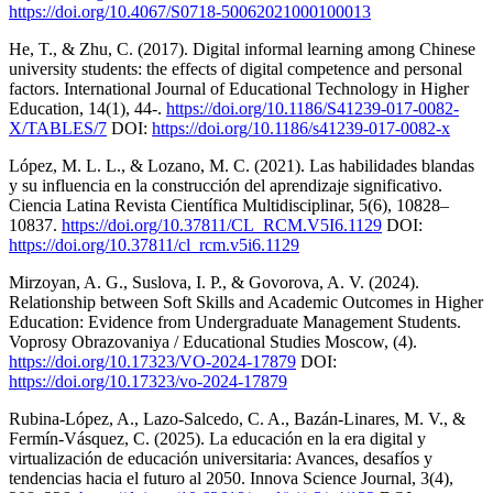
https://doi.org/10.4067/S0718-50062021000100013
He, T., & Zhu, C. (2017). Digital informal learning among Chinese
university students: the effects of digital competence and personal
factors. International Journal of Educational Technology in Higher
Education, 14(1), 44-.
https://doi.org/10.1186/S41239-017-0082-
X/TABLES/7
DOI:
https://doi.org/10.1186/s41239-017-0082-x
López, M. L. L., & Lozano, M. C. (2021). Las habilidades blandas
y su influencia en la construcción del aprendizaje significativo.
Ciencia Latina Revista Científica Multidisciplinar, 5(6), 10828–
10837.
https://doi.org/10.37811/CL_RCM.V5I6.1129
DOI:
https://doi.org/10.37811/cl_rcm.v5i6.1129
Mirzoyan, A. G., Suslova, I. P., & Govorova, A. V. (2024).
Relationship between Soft Skills and Academic Outcomes in Higher
Education: Evidence from Undergraduate Management Students.
Voprosy Obrazovaniya / Educational Studies Moscow, (4).
https://doi.org/10.17323/VO-2024-17879
DOI:
https://doi.org/10.17323/vo-2024-17879
Rubina-López, A., Lazo-Salcedo, C. A., Bazán-Linares, M. V., &
Fermín-Vásquez, C. (2025). La educación en la era digital y
virtualización de educación universitaria: Avances, desafíos y
tendencias hacia el futuro al 2050. Innova Science Journal, 3(4),