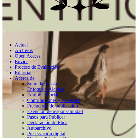
Actual
Archivos
Open Access
Envíos
Proceso de Evaluación
Editorial
Acerca de
Sobre la revista
Enfoque y Alcance
Equipo editorial
Contribuciones y secciones
Frecuencia de publicación
Exención de responsabilidad
Pasos para Publicar
Declaración de Ética
Autoarchivo
Preservación digital