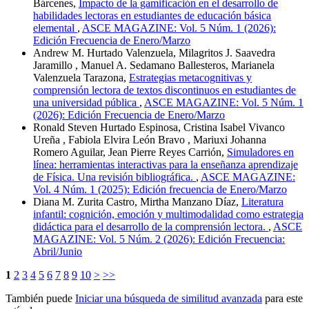
Bárcenes,
Impacto de la gamificación en el desarrollo de
habilidades lectoras en estudiantes de educación básica
elemental
,
ASCE MAGAZINE: Vol. 5 Núm. 1 (2026):
Edición Frecuencia de Enero/Marzo
Andrew M. Hurtado Valenzuela, Milagritos J. Saavedra
Jaramillo , Manuel A. Sedamano Ballesteros, Marianela
Valenzuela Tarazona,
Estrategias metacognitivas y
comprensión lectora de textos discontinuos en estudiantes de
una universidad pública
,
ASCE MAGAZINE: Vol. 5 Núm. 1
(2026): Edición Frecuencia de Enero/Marzo
Ronald Steven Hurtado Espinosa, Cristina Isabel Vivanco
Ureña , Fabiola Elvira León Bravo , Mariuxi Johanna
Romero Aguilar, Jean Pierre Reyes Carrión,
Simuladores en
línea: herramientas interactivas para la enseñanza aprendizaje
de Física. Una revisión bibliográfica.
,
ASCE MAGAZINE:
Vol. 4 Núm. 1 (2025): Edición frecuencia de Enero/Marzo
Diana M. Zurita Castro, Mirtha Manzano Díaz,
Literatura
infantil: cognición, emoción y multimodalidad como estrategia
didáctica para el desarrollo de la comprensión lectora.
,
ASCE
MAGAZINE: Vol. 5 Núm. 2 (2026): Edición Frecuencia:
Abril/Junio
1
2
3
4
5
6
7
8
9
10
>
>>
También puede
Iniciar una búsqueda de similitud avanzada
para este