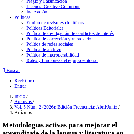
Plagio y Falsificación
Licencia Creative Commons
Indexación
Políticas
Equipo de revisores científicos
Políticas Editoriales
Política de divulgación de conflictos de interés
Política de corrección y retractación
Política de redes sociales
Política de archivo
Política de interoperabilidad
Roles y funciones del equipo editorial
Buscar
Registrarse
Entrar
Inicio
/
Archivos
/
Vol. 5 Núm. 2 (2026): Edición Frecuencia: Abril/Junio
/
Artículos
Metodologías activas para mejorar el
aprendizaje de la lengua y literatura en