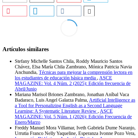
Artículos similares
Stefany Michelle Santos Chila, Roddy Mauricio Santos
Chávez, Elsa María Chila Zambrano, Mónica Patricia Navia
Anchundia,
Técnicas para mejorar la comprensión lectora en
los estudiantes de educación básica media
,
ASCE
MAGAZINE: Vol. 4 Núm. 2 (2025): Edición frecuencia de
Abril/Junio
Mariana Marisol Briones Zambrano, Jonathan Aníbal Vaca
Badaraco, Luis Angel Galarza Palma,
Artificial Intelligence as
a Tool for Personalizing English as a Second Language
Learning: A Systematic Literature Review
,
ASCE
MAGAZINE: Vol. 5 Núm. 1 (2026): Edición Frecuencia de
Enero/Marzo
Freddy Manuel Mora Villamar, Iveth Gabriela Dume Naranjo,
Urrutia Franco Nelly Yaqueline, Esperanza Ivonne Pozo Vera,