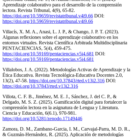
Aprendizaje colaborativo para el desarrollo de la comprensión
lectora. Revista Tribunal, 4(9), 65-82.
https://doi.org/10.59659/revistatribunal.v4i9.66
DOI:
https://doi.org/10.59659/revistatribunal.v4i9.66
Villacís, X. M. A., Anasi, L. J. P., & Chango, J. P. T. (2023).
Algunas reflexiones sobre el aprendizaje colaborativo en los
entornos virtuales. Revista Científica Arbitrada Multidisciplinaria
PENTACIENCIAS, 5(4), 459-475.
https://doi.org/10.59169/pentaciencias.v5i4.681
DOI:
https://doi.org/10.59169/pentaciencias.v5i4.681
Villalobos, J. A. (2022). Metodologías Activas de Aprendizaje y la
Ética Educativa. Revista Tecnológica-Educativa Docentes 2.0,
13(2), 47-58.
https://doi.org/10.37843/rted.v13i2.316
DOI:
https://doi.org/10.37843/rted.v13i2.316
Villota, C. F. B., Jiménez, M. E. J., Sánchez, J. del C. P., &
Delgado, M. S. Z. (2025). Gamificación digital para fortalecer la
comprensión lectora en la asignatura de Lengua y Literatura.
Ciencia y Educación, 6(6.1), 970-981.
https://doi.org/10.5281/zenodo.17149446
Zamora, D. M., Zambano-Garcia, I. M., Carvajal-Parra, M. D. R.,
& Guzmán-Hernández, R. (2025). Aplicación de metodologías