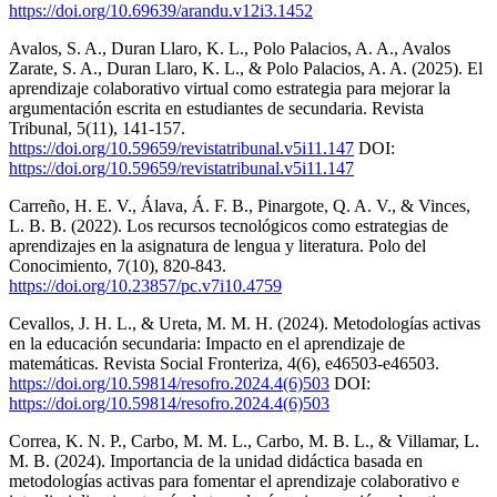
https://doi.org/10.69639/arandu.v12i3.1452
Avalos, S. A., Duran Llaro, K. L., Polo Palacios, A. A., Avalos
Zarate, S. A., Duran Llaro, K. L., & Polo Palacios, A. A. (2025). El
aprendizaje colaborativo virtual como estrategia para mejorar la
argumentación escrita en estudiantes de secundaria. Revista
Tribunal, 5(11), 141-157.
https://doi.org/10.59659/revistatribunal.v5i11.147
DOI:
https://doi.org/10.59659/revistatribunal.v5i11.147
Carreño, H. E. V., Álava, Á. F. B., Pinargote, Q. A. V., & Vinces,
L. B. B. (2022). Los recursos tecnológicos como estrategias de
aprendizajes en la asignatura de lengua y literatura. Polo del
Conocimiento, 7(10), 820-843.
https://doi.org/10.23857/pc.v7i10.4759
Cevallos, J. H. L., & Ureta, M. M. H. (2024). Metodologías activas
en la educación secundaria: Impacto en el aprendizaje de
matemáticas. Revista Social Fronteriza, 4(6), e46503-e46503.
https://doi.org/10.59814/resofro.2024.4(6)503
DOI:
https://doi.org/10.59814/resofro.2024.4(6)503
Correa, K. N. P., Carbo, M. M. L., Carbo, M. B. L., & Villamar, L.
M. B. (2024). Importancia de la unidad didáctica basada en
metodologías activas para fomentar el aprendizaje colaborativo e