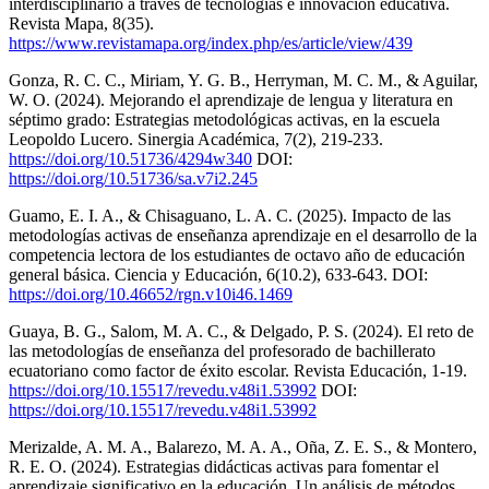
interdisciplinario a través de tecnologías e innovación educativa.
Revista Mapa, 8(35).
https://www.revistamapa.org/index.php/es/article/view/439
Gonza, R. C. C., Miriam, Y. G. B., Herryman, M. C. M., & Aguilar,
W. O. (2024). Mejorando el aprendizaje de lengua y literatura en
séptimo grado: Estrategias metodológicas activas, en la escuela
Leopoldo Lucero. Sinergia Académica, 7(2), 219-233.
https://doi.org/10.51736/4294w340
DOI:
https://doi.org/10.51736/sa.v7i2.245
Guamo, E. I. A., & Chisaguano, L. A. C. (2025). Impacto de las
metodologías activas de enseñanza aprendizaje en el desarrollo de la
competencia lectora de los estudiantes de octavo año de educación
general básica. Ciencia y Educación, 6(10.2), 633-643. DOI:
https://doi.org/10.46652/rgn.v10i46.1469
Guaya, B. G., Salom, M. A. C., & Delgado, P. S. (2024). El reto de
las metodologías de enseñanza del profesorado de bachillerato
ecuatoriano como factor de éxito escolar. Revista Educación, 1-19.
https://doi.org/10.15517/revedu.v48i1.53992
DOI:
https://doi.org/10.15517/revedu.v48i1.53992
Merizalde, A. M. A., Balarezo, M. A. A., Oña, Z. E. S., & Montero,
R. E. O. (2024). Estrategias didácticas activas para fomentar el
aprendizaje significativo en la educación. Un análisis de métodos