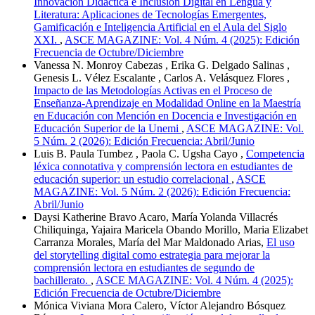
Innovación Didáctica e Inclusión Digital en Lengua y
Literatura: Aplicaciones de Tecnologías Emergentes,
Gamificación e Inteligencia Artificial en el Aula del Siglo
XXI.
,
ASCE MAGAZINE: Vol. 4 Núm. 4 (2025): Edición
Frecuencia de Octubre/Diciembre
Vanessa N. Monroy Cabezas , Erika G. Delgado Salinas ,
Genesis L. Vélez Escalante , Carlos A. Velásquez Flores ,
Impacto de las Metodologías Activas en el Proceso de
Enseñanza-Aprendizaje en Modalidad Online en la Maestría
en Educación con Mención en Docencia e Investigación en
Educación Superior de la Unemi
,
ASCE MAGAZINE: Vol.
5 Núm. 2 (2026): Edición Frecuencia: Abril/Junio
Luis B. Paula Tumbez , Paola C. Ugsha Cayo ,
Competencia
léxica connotativa y comprensión lectora en estudiantes de
educación superior: un estudio correlacional
,
ASCE
MAGAZINE: Vol. 5 Núm. 2 (2026): Edición Frecuencia:
Abril/Junio
Daysi Katherine Bravo Acaro, María Yolanda Villacrés
Chiliquinga, Yajaira Maricela Obando Morillo, Maria Elizabet
Carranza Morales, María del Mar Maldonado Arias,
El uso
del storytelling digital como estrategia para mejorar la
comprensión lectora en estudiantes de segundo de
bachillerato.
,
ASCE MAGAZINE: Vol. 4 Núm. 4 (2025):
Edición Frecuencia de Octubre/Diciembre
Mónica Viviana Mora Calero, Víctor Alejandro Bósquez