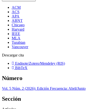
ACM
ACS
APA
ABNT
Chicago
Harvard
IEEE
MLA
Turabian
Vancouver
Descargar cita
Endnote/Zotero/Mendeley (RIS)
BibTeX
Número
Vol. 5 Núm. 2 (2026): Edición Frecuencia: Abril/Junio
Sección