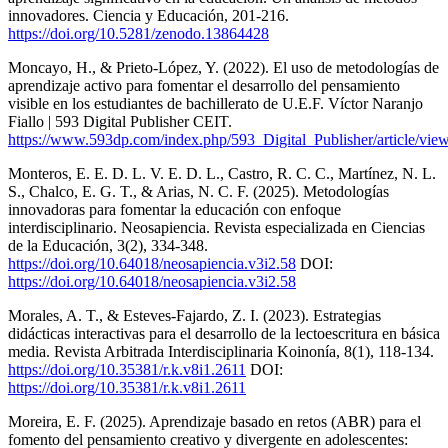
innovadores. Ciencia y Educación, 201-216.
https://doi.org/10.5281/zenodo.13864428
Moncayo, H., & Prieto-López, Y. (2022). El uso de metodologías de
aprendizaje activo para fomentar el desarrollo del pensamiento
visible en los estudiantes de bachillerato de U.E.F. Víctor Naranjo
Fiallo | 593 Digital Publisher CEIT.
https://www.593dp.com/index.php/593_Digital_Publisher/article/vie
Monteros, E. E. D. L. V. E. D. L., Castro, R. C. C., Martínez, N. L.
S., Chalco, E. G. T., & Arias, N. C. F. (2025). Metodologías
innovadoras para fomentar la educación con enfoque
interdisciplinario. Neosapiencia. Revista especializada en Ciencias
de la Educación, 3(2), 334-348.
https://doi.org/10.64018/neosapiencia.v3i2.58
DOI:
https://doi.org/10.64018/neosapiencia.v3i2.58
Morales, A. T., & Esteves-Fajardo, Z. I. (2023). Estrategias
didácticas interactivas para el desarrollo de la lectoescritura en básica
media. Revista Arbitrada Interdisciplinaria Koinonía, 8(1), 118-134.
https://doi.org/10.35381/r.k.v8i1.2611
DOI:
https://doi.org/10.35381/r.k.v8i1.2611
Moreira, E. F. (2025). Aprendizaje basado en retos (ABR) para el
fomento del pensamiento creativo y divergente en adolescentes: