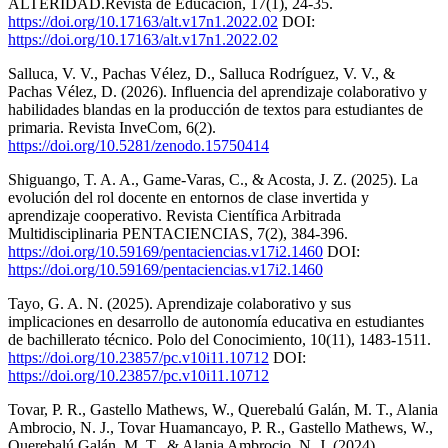
ALTERIDAD.Revista de Educación, 17(1), 24-35.
https://doi.org/10.17163/alt.v17n1.2022.02
DOI:
https://doi.org/10.17163/alt.v17n1.2022.02
Salluca, V. V., Pachas Vélez, D., Salluca Rodríguez, V. V., &
Pachas Vélez, D. (2026). Influencia del aprendizaje colaborativo y
habilidades blandas en la producción de textos para estudiantes de
primaria. Revista InveCom, 6(2).
https://doi.org/10.5281/zenodo.15750414
Shiguango, T. A. A., Game-Varas, C., & Acosta, J. Z. (2025). La
evolución del rol docente en entornos de clase invertida y
aprendizaje cooperativo. Revista Científica Arbitrada
Multidisciplinaria PENTACIENCIAS, 7(2), 384-396.
https://doi.org/10.59169/pentaciencias.v17i2.1460
DOI:
https://doi.org/10.59169/pentaciencias.v17i2.1460
Tayo, G. A. N. (2025). Aprendizaje colaborativo y sus
implicaciones en desarrollo de autonomía educativa en estudiantes
de bachillerato técnico. Polo del Conocimiento, 10(11), 1483-1511.
https://doi.org/10.23857/pc.v10i11.10712
DOI:
https://doi.org/10.23857/pc.v10i11.10712
Tovar, P. R., Gastello Mathews, W., Querebalú Galán, M. T., Alania
Ambrocio, N. J., Tovar Huamancayo, P. R., Gastello Mathews, W.,
Querebalú Galán, M. T., & Alania Ambrocio, N. J. (2024).