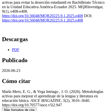
activas para evitar la deserción estudiantil en Bachillerato Técnico
en la Unidad Educativa América-Ecuador 2025. MQRInvestigar,
9(1), e408-e408.
https://doi.org/10.56048/MQR20225.9.1.2025.e408
DOI:
https://doi.org/10.56048/MQR20225.9.1.2025.e408
Descargas
PDF
Publicado
2026-06-23
Cómo citar
Marín Mero, E. G., & Vega Intriago , J. O. (2026). Metodologías
activas para mejorar el aprendizaje de la lengua y literatura en
educación básica.
ASCE MAGAZINE
,
5
(2), 3616–3640.
https://doi.org/10.70577/asce.v5i2.947
Más formatos de cita