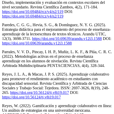
Diseño, implementación y evaluación en contextos escolares del
nivel secundario. Revista Científica Zambos, 4(2), 171-184.
https://doi.org/10.69484/rcz/v4/n2/119
DOI:
https://doi.org/10.69484/rcz/v4/n2/119
Paredes, C. G. G., Hevia, S. G., & Domínguez, N. Y. G. (2025).
Estrategia didáctica para el mejoramiento del proceso de enseñanza-
aprendizaje de la lectoescritura de textos técnicos. Arandu UTIC,
12(3), 3698-3711.
https://doi.org/10.69639/arandu.v12i3.1588
DOI:
https://doi.org/10.69639/arandu.v12i3.1588
Parrales, V. V. D., Pincay, I. H. P., Muñiz, L. K. F., & Plúa, C. R. C.
(2022). Metodologías activas en el proceso de enseñanza
aprendizaje en los alumnos de nivelación. Revista Científica
Arbitrada Multidisciplinaria PENTACIENCIAS, 4(4), 328-344.
Reyes, J. L. A., & Macas, J. P. S. (2025). Aprendizaje colaborativo
para promover el rendimiento académico en estudiantes con
discapacidad sensorial. Revista Científica y Arbitrada de Ciencias
Sociales y Trabajo Social: Tejedora. ISSN: 2697-3626, 8(19), 248-
265.
https://doi.org/10.56124/tj.v8i19.017
DOI:
https://doi.org/10.56124/tj.v8i19.017
Reyes, W. (2022). Gamificación y aprendizaje colaborativo en línea:
Un análisis de estrategias en una universidad mexicana.