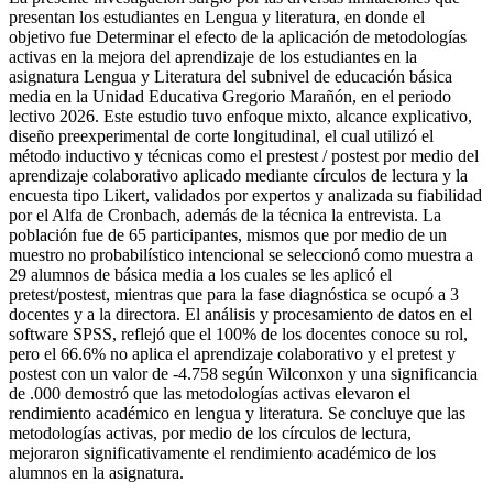
presentan los estudiantes en Lengua y literatura, en donde el
objetivo fue Determinar el efecto de la aplicación de metodologías
activas en la mejora del aprendizaje de los estudiantes en la
asignatura Lengua y Literatura del subnivel de educación básica
media en la Unidad Educativa Gregorio Marañón, en el periodo
lectivo 2026. Este estudio tuvo enfoque mixto, alcance explicativo,
diseño preexperimental de corte longitudinal, el cual utilizó el
método inductivo y técnicas como el prestest / postest por medio del
aprendizaje colaborativo aplicado mediante círculos de lectura y la
encuesta tipo Likert, validados por expertos y analizada su fiabilidad
por el Alfa de Cronbach, además de la técnica la entrevista. La
población fue de 65 participantes, mismos que por medio de un
muestro no probabilístico intencional se seleccionó como muestra a
29 alumnos de básica media a los cuales se les aplicó el
pretest/postest, mientras que para la fase diagnóstica se ocupó a 3
docentes y a la directora. El análisis y procesamiento de datos en el
software SPSS, reflejó que el 100% de los docentes conoce su rol,
pero el 66.6% no aplica el aprendizaje colaborativo y el pretest y
postest con un valor de -4.758 según Wilconxon y una significancia
de .000 demostró que las metodologías activas elevaron el
rendimiento académico en lengua y literatura. Se concluye que las
metodologías activas, por medio de los círculos de lectura,
mejoraron significativamente el rendimiento académico de los
alumnos en la asignatura.