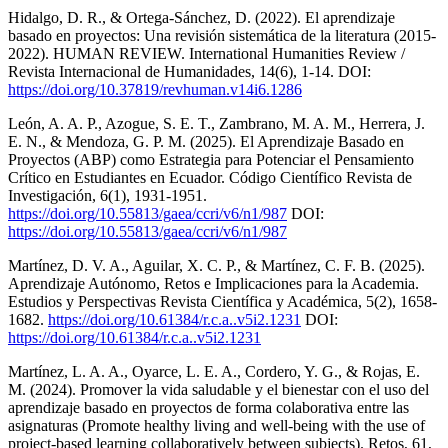
Hidalgo, D. R., & Ortega-Sánchez, D. (2022). El aprendizaje
basado en proyectos: Una revisión sistemática de la literatura (2015-
2022). HUMAN REVIEW. International Humanities Review /
Revista Internacional de Humanidades, 14(6), 1-14. DOI:
https://doi.org/10.37819/revhuman.v14i6.1286
León, A. A. P., Azogue, S. E. T., Zambrano, M. A. M., Herrera, J.
E. N., & Mendoza, G. P. M. (2025). El Aprendizaje Basado en
Proyectos (ABP) como Estrategia para Potenciar el Pensamiento
Crítico en Estudiantes en Ecuador. Código Científico Revista de
Investigación, 6(1), 1931-1951.
https://doi.org/10.55813/gaea/ccri/v6/n1/987
DOI:
https://doi.org/10.55813/gaea/ccri/v6/n1/987
Martínez, D. V. A., Aguilar, X. C. P., & Martínez, C. F. B. (2025).
Aprendizaje Autónomo, Retos e Implicaciones para la Academia.
Estudios y Perspectivas Revista Científica y Académica, 5(2), 1658-
1682.
https://doi.org/10.61384/r.c.a..v5i2.1231
DOI:
https://doi.org/10.61384/r.c.a..v5i2.1231
Martínez, L. A. A., Oyarce, L. E. A., Cordero, Y. G., & Rojas, E.
M. (2024). Promover la vida saludable y el bienestar con el uso del
aprendizaje basado en proyectos de forma colaborativa entre las
asignaturas (Promote healthy living and well-being with the use of
project-based learning collaboratively between subjects). Retos, 61,