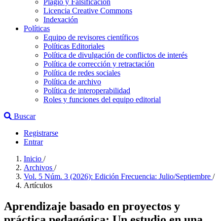
Plagio y Falsificación
Licencia Creative Commons
Indexación
Políticas
Equipo de revisores científicos
Políticas Editoriales
Política de divulgación de conflictos de interés
Política de corrección y retractación
Política de redes sociales
Política de archivo
Política de interoperabilidad
Roles y funciones del equipo editorial
Buscar
Registrarse
Entrar
Inicio
/
Archivos
/
Vol. 5 Núm. 3 (2026): Edición Frecuencia: Julio/Septiembre
/
Artículos
Aprendizaje basado en proyectos y
práctica pedagógica: Un estudio en una