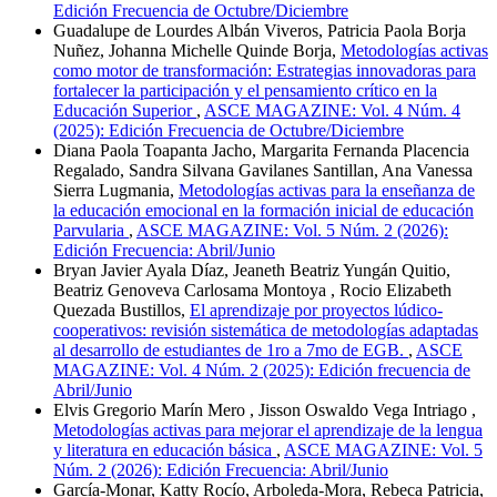
Edición Frecuencia de Octubre/Diciembre
Guadalupe de Lourdes Albán Viveros, Patricia Paola Borja
Nuñez, Johanna Michelle Quinde Borja,
Metodologías activas
como motor de transformación: Estrategias innovadoras para
fortalecer la participación y el pensamiento crítico en la
Educación Superior
,
ASCE MAGAZINE: Vol. 4 Núm. 4
(2025): Edición Frecuencia de Octubre/Diciembre
Diana Paola Toapanta Jacho, Margarita Fernanda Placencia
Regalado, Sandra Silvana Gavilanes Santillan, Ana Vanessa
Sierra Lugmania,
Metodologías activas para la enseñanza de
la educación emocional en la formación inicial de educación
Parvularia
,
ASCE MAGAZINE: Vol. 5 Núm. 2 (2026):
Edición Frecuencia: Abril/Junio
Bryan Javier Ayala Díaz, Jeaneth Beatriz Yungán Quitio,
Beatriz Genoveva Carlosama Montoya , Rocio Elizabeth
Quezada Bustillos,
El aprendizaje por proyectos lúdico-
cooperativos: revisión sistemática de metodologías adaptadas
al desarrollo de estudiantes de 1ro a 7mo de EGB.
,
ASCE
MAGAZINE: Vol. 4 Núm. 2 (2025): Edición frecuencia de
Abril/Junio
Elvis Gregorio Marín Mero , Jisson Oswaldo Vega Intriago ,
Metodologías activas para mejorar el aprendizaje de la lengua
y literatura en educación básica
,
ASCE MAGAZINE: Vol. 5
Núm. 2 (2026): Edición Frecuencia: Abril/Junio
García-Monar, Katty Rocío, Arboleda-Mora, Rebeca Patricia,