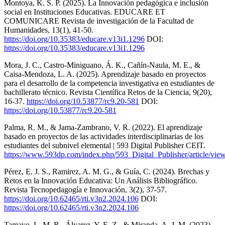
Montoya, K. S. P. (2025). La Innovación pedagógica e inclusión
social en Instituciones Educativas. EDUCARE ET
COMUNICARE Revista de investigación de la Facultad de
Humanidades, 13(1), 41-50.
https://doi.org/10.35383/educare.v13i1.1296
DOI:
https://doi.org/10.35383/educare.v13i1.1296
Mora, J. C., Castro-Miniguano, Á. K., Cañín-Naula, M. E., &
Caisa-Mendoza, L. A. (2025). Aprendizaje basado en proyectos
para el desarrollo de la competencia investigativa en estudiantes de
bachillerato técnico. Revista Científica Retos de la Ciencia, 9(20),
16-37.
https://doi.org/10.53877/rc9.20-581
DOI:
https://doi.org/10.53877/rc9.20-581
Palma, R. M., & Jama-Zambrano, V. R. (2022). El aprendizaje
basado en proyectos de las actividades interdisciplinarias de los
estudiantes del subnivel elemental | 593 Digital Publisher CEIT.
https://www.593dp.com/index.php/593_Digital_Publisher/article/vie
Pérez, E. J. S., Ramirez, A. M. G., & Guía, C. (2024). Brechas y
Retos en la Innovación Educativa: Un Análisis Bibliográfico.
Revista Tecnopedagogía e Innovación, 3(2), 37-57.
https://doi.org/10.62465/rti.v3n2.2024.106
DOI:
https://doi.org/10.62465/rti.v3n2.2024.106
Tamayo, L. M. R., Álvarez, Y. E. Z., & Miranda, A. J. M. (2023).