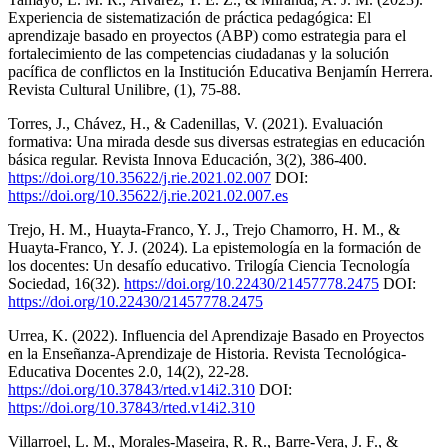
Experiencia de sistematización de práctica pedagógica: El
aprendizaje basado en proyectos (ABP) como estrategia para el
fortalecimiento de las competencias ciudadanas y la solución
pacífica de conflictos en la Institución Educativa Benjamín Herrera.
Revista Cultural Unilibre, (1), 75-88.
Torres, J., Chávez, H., & Cadenillas, V. (2021). Evaluación
formativa: Una mirada desde sus diversas estrategias en educación
básica regular. Revista Innova Educación, 3(2), 386-400.
https://doi.org/10.35622/j.rie.2021.02.007
DOI:
https://doi.org/10.35622/j.rie.2021.02.007.es
Trejo, H. M., Huayta-Franco, Y. J., Trejo Chamorro, H. M., &
Huayta-Franco, Y. J. (2024). La epistemología en la formación de
los docentes: Un desafío educativo. Trilogía Ciencia Tecnología
Sociedad, 16(32).
https://doi.org/10.22430/21457778.2475
DOI:
https://doi.org/10.22430/21457778.2475
Urrea, K. (2022). Influencia del Aprendizaje Basado en Proyectos
en la Enseñanza-Aprendizaje de Historia. Revista Tecnológica-
Educativa Docentes 2.0, 14(2), 22-28.
https://doi.org/10.37843/rted.v14i2.310
DOI:
https://doi.org/10.37843/rted.v14i2.310
Villarroel, L. M., Morales-Maseira, R. R., Barre-Vera, J. F., &