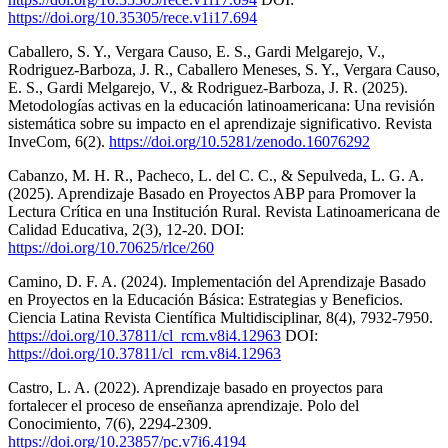
https://doi.org/10.35305/rece.v1i17.694
Caballero, S. Y., Vergara Causo, E. S., Gardi Melgarejo, V.,
Rodriguez-Barboza, J. R., Caballero Meneses, S. Y., Vergara Causo,
E. S., Gardi Melgarejo, V., & Rodriguez-Barboza, J. R. (2025).
Metodologías activas en la educación latinoamericana: Una revisión
sistemática sobre su impacto en el aprendizaje significativo. Revista
InveCom, 6(2).
https://doi.org/10.5281/zenodo.16076292
Cabanzo, M. H. R., Pacheco, L. del C. C., & Sepulveda, L. G. A.
(2025). Aprendizaje Basado en Proyectos ABP para Promover la
Lectura Crítica en una Institución Rural. Revista Latinoamericana de
Calidad Educativa, 2(3), 12-20. DOI:
https://doi.org/10.70625/rlce/260
Camino, D. F. A. (2024). Implementación del Aprendizaje Basado
en Proyectos en la Educación Básica: Estrategias y Beneficios.
Ciencia Latina Revista Científica Multidisciplinar, 8(4), 7932-7950.
https://doi.org/10.37811/cl_rcm.v8i4.12963
DOI:
https://doi.org/10.37811/cl_rcm.v8i4.12963
Castro, L. A. (2022). Aprendizaje basado en proyectos para
fortalecer el proceso de enseñanza aprendizaje. Polo del
Conocimiento, 7(6), 2294-2309.
https://doi.org/10.23857/pc.v7i6.4194