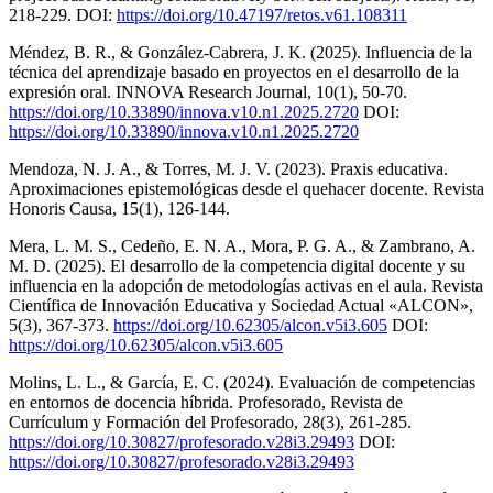
218-229. DOI:
https://doi.org/10.47197/retos.v61.108311
Méndez, B. R., & González-Cabrera, J. K. (2025). Influencia de la
técnica del aprendizaje basado en proyectos en el desarrollo de la
expresión oral. INNOVA Research Journal, 10(1), 50-70.
https://doi.org/10.33890/innova.v10.n1.2025.2720
DOI:
https://doi.org/10.33890/innova.v10.n1.2025.2720
Mendoza, N. J. A., & Torres, M. J. V. (2023). Praxis educativa.
Aproximaciones epistemológicas desde el quehacer docente. Revista
Honoris Causa, 15(1), 126-144.
Mera, L. M. S., Cedeño, E. N. A., Mora, P. G. A., & Zambrano, A.
M. D. (2025). El desarrollo de la competencia digital docente y su
influencia en la adopción de metodologías activas en el aula. Revista
Científica de Innovación Educativa y Sociedad Actual «ALCON»,
5(3), 367-373.
https://doi.org/10.62305/alcon.v5i3.605
DOI:
https://doi.org/10.62305/alcon.v5i3.605
Molins, L. L., & García, E. C. (2024). Evaluación de competencias
en entornos de docencia híbrida. Profesorado, Revista de
Currículum y Formación del Profesorado, 28(3), 261-285.
https://doi.org/10.30827/profesorado.v28i3.29493
DOI:
https://doi.org/10.30827/profesorado.v28i3.29493