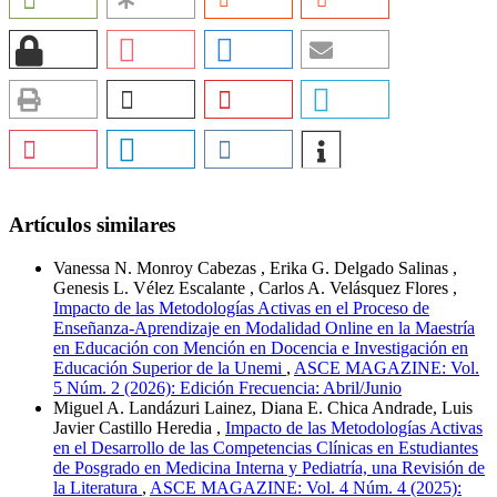
Artículos similares
Vanessa N. Monroy Cabezas , Erika G. Delgado Salinas ,
Genesis L. Vélez Escalante , Carlos A. Velásquez Flores ,
Impacto de las Metodologías Activas en el Proceso de
Enseñanza-Aprendizaje en Modalidad Online en la Maestría
en Educación con Mención en Docencia e Investigación en
Educación Superior de la Unemi
,
ASCE MAGAZINE: Vol.
5 Núm. 2 (2026): Edición Frecuencia: Abril/Junio
Miguel A. Landázuri Lainez, Diana E. Chica Andrade, Luis
Javier Castillo Heredia ,
Impacto de las Metodologías Activas
en el Desarrollo de las Competencias Clínicas en Estudiantes
de Posgrado en Medicina Interna y Pediatría, una Revisión de
la Literatura
,
ASCE MAGAZINE: Vol. 4 Núm. 4 (2025):