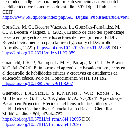
herramientas digitales para mejorar el desempeño académico del
bachiller técnico: Como caso de estudio | 593 Digital Publisher
CEIT.
https://www.593dp.com/index.php/593_Digital_Publisher/article/vie
González, M. O., Becerra Vázquez, L., González-Fernández, M.
O., & Becerra Vázquez, L. (2021). Estudio de caso del aprendizaje
basado en proyectos desde los actores de nivel primaria. RIDE.
Revista Iberoamericana para la Investigación y el Desarrollo
Educativo, 11(22).
https://doi.org/10.23913/ride.v11i22.859
DOI:
https://doi.org/10.23913/ride.v11i22.859
Guanuchi, J. K. P., Sarango, L. M. Y., Párraga, M. C. L., & Bravo,
V. C. M. (2024). El impacto del aprendizaje basado en proyectos en
el desarrollo de habilidades críticas y creativas en estudiantes de
educación básica. Polo del Conocimiento, 9(11), 184-192.
https://doi.org/10.23857/pc.v9i11.8267
Guerrero, I. I. A., Saca, D. S. P., Narvaez, J. W. R., Robles, J. R.
M., Hermidas, G. E. O., & Aguilar, M. A. N. (2024). Aprendizaje
Basado en Proyectos: Efectos en el Pensamiento Crítico y las
Habilidades Colaborativas. Ciencia Latina Revista Científica
Multidisciplinar, 8(4), 4744-4762.
https://doi.org/10.37811/cl_rcm.v8i4.12695
DOI:
https://doi.org/10.37811/cl_rcm.v8i4.12695