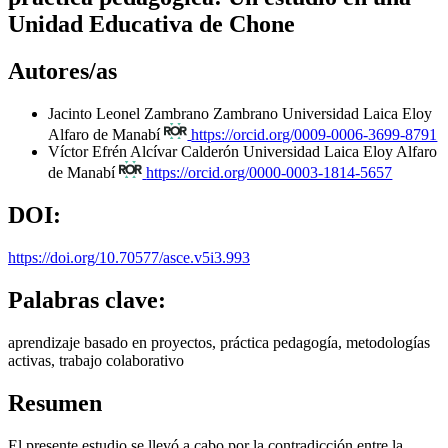
Unidad Educativa de Chone
Autores/as
Jacinto Leonel Zambrano Zambrano
Universidad Laica Eloy
Alfaro de Manabí
https://orcid.org/0009-0006-3699-8791
Víctor Efrén Alcívar Calderón
Universidad Laica Eloy Alfaro
de Manabí
https://orcid.org/0000-0003-1814-5657
DOI:
https://doi.org/10.70577/asce.v5i3.993
Palabras clave:
aprendizaje basado en proyectos, práctica pedagogía, metodologías
activas, trabajo colaborativo
Resumen
El presente estudio se llevó a cabo por la contradicción entre la