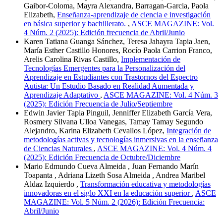
Gaibor-Coloma, Mayra Alexandra, Barragan-Garcia, Paola
Elizabeth,
Enseñanza-aprendizaje de ciencia e investigación
en básica superior y bachillerato.
,
ASCE MAGAZINE: Vol.
4 Núm. 2 (2025): Edición frecuencia de Abril/Junio
Karen Tatiana Guanga Sánchez, Teresa Jahayra Tapia Jaen,
María Esther Castillo Honores, Rocío Paola Carrion Franco,
Arelis Carolina Rivas Castillo,
Implementación de
Tecnologías Emergentes para la Personalización del
Aprendizaje en Estudiantes con Trastornos del Espectro
Autista: Un Estudio Basado en Realidad Aumentada y
Aprendizaje Adaptativo
,
ASCE MAGAZINE: Vol. 4 Núm. 3
(2025): Edición Frecuencia de Julio/Septiembre
Edwin Javier Tapia Pinguil, Jenniffer Elizabeth García Vera,
Rosmery Silvana Ulloa Vanegas, Tamay Tamay Segundo
Alejandro, Karina Elizabeth Cevallos López,
Integración de
metodologías activas y tecnologías inmersivas en la enseñanza
de Ciencias Naturales
,
ASCE MAGAZINE: Vol. 4 Núm. 4
(2025): Edición Frecuencia de Octubre/Diciembre
Mario Edmundo Cueva Almeida , Juan Fernando Marín
Toapanta , Adriana Lizeth Sosa Almeida , Andrea Maribel
Aldaz Izquierdo ,
Transformación educativa y metodologías
innovadoras en el siglo XXI en la educación superior
,
ASCE
MAGAZINE: Vol. 5 Núm. 2 (2026): Edición Frecuencia:
Abril/Junio