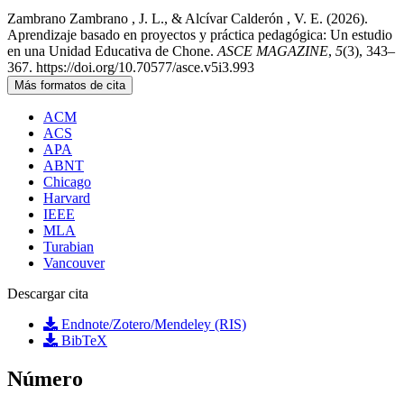
Zambrano Zambrano , J. L., & Alcívar Calderón , V. E. (2026).
Aprendizaje basado en proyectos y práctica pedagógica: Un estudio
en una Unidad Educativa de Chone.
ASCE MAGAZINE
,
5
(3), 343–
367. https://doi.org/10.70577/asce.v5i3.993
Más formatos de cita
ACM
ACS
APA
ABNT
Chicago
Harvard
IEEE
MLA
Turabian
Vancouver
Descargar cita
Endnote/Zotero/Mendeley (RIS)
BibTeX
Número