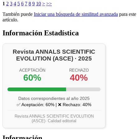
1
2
3
4
5
6
7
8
9
10
>
>>
También puede
Iniciar una búsqueda de similitud avanzada
para este
artículo.
Información Estadística
Revista ANNALS SCIENTIFIC
EVOLUTION (ASCE) · 2025
ACEPTACIÓN
RECHAZO
60%
40%
Datos correspondientes al año 2025
✅ Aceptación: 60% | ❌ Rechazo: 40%
Revista ANNALS SCIENTIFIC EVOLUTION
(ASCE)· Calidad editorial
Información