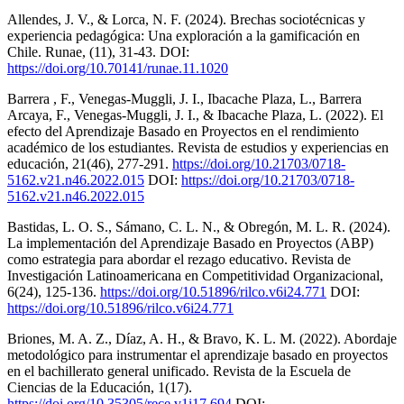
Allendes, J. V., & Lorca, N. F. (2024). Brechas sociotécnicas y
experiencia pedagógica: Una exploración a la gamificación en
Chile. Runae, (11), 31-43. DOI:
https://doi.org/10.70141/runae.11.1020
Barrera , F., Venegas-Muggli, J. I., Ibacache Plaza, L., Barrera
Arcaya, F., Venegas-Muggli, J. I., & Ibacache Plaza, L. (2022). El
efecto del Aprendizaje Basado en Proyectos en el rendimiento
académico de los estudiantes. Revista de estudios y experiencias en
educación, 21(46), 277-291.
https://doi.org/10.21703/0718-
5162.v21.n46.2022.015
DOI:
https://doi.org/10.21703/0718-
5162.v21.n46.2022.015
Bastidas, L. O. S., Sámano, C. L. N., & Obregón, M. L. R. (2024).
La implementación del Aprendizaje Basado en Proyectos (ABP)
como estrategia para abordar el rezago educativo. Revista de
Investigación Latinoamericana en Competitividad Organizacional,
6(24), 125-136.
https://doi.org/10.51896/rilco.v6i24.771
DOI:
https://doi.org/10.51896/rilco.v6i24.771
Briones, M. A. Z., Díaz, A. H., & Bravo, K. L. M. (2022). Abordaje
metodológico para instrumentar el aprendizaje basado en proyectos
en el bachillerato general unificado. Revista de la Escuela de
Ciencias de la Educación, 1(17).
https://doi.org/10.35305/rece.v1i17.694
DOI: