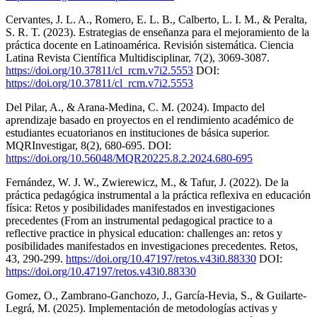
Cervantes, J. L. A., Romero, E. L. B., Calberto, L. I. M., & Peralta,
S. R. T. (2023). Estrategias de enseñanza para el mejoramiento de la
práctica docente en Latinoamérica. Revisión sistemática. Ciencia
Latina Revista Científica Multidisciplinar, 7(2), 3069-3087.
https://doi.org/10.37811/cl_rcm.v7i2.5553
DOI:
https://doi.org/10.37811/cl_rcm.v7i2.5553
Del Pilar, A., & Arana-Medina, C. M. (2024). Impacto del
aprendizaje basado en proyectos en el rendimiento académico de
estudiantes ecuatorianos en instituciones de básica superior.
MQRInvestigar, 8(2), 680-695. DOI:
https://doi.org/10.56048/MQR20225.8.2.2024.680-695
Fernández, W. J. W., Zwierewicz, M., & Tafur, J. (2022). De la
práctica pedagógica instrumental a la práctica reflexiva en educación
física: Retos y posibilidades manifestados en investigaciones
precedentes (From an instrumental pedagogical practice to a
reflective practice in physical education: challenges an: retos y
posibilidades manifestados en investigaciones precedentes. Retos,
43, 290-299.
https://doi.org/10.47197/retos.v43i0.88330
DOI:
https://doi.org/10.47197/retos.v43i0.88330
Gomez, O., Zambrano-Ganchozo, J., García-Hevia, S., & Guilarte-
Legrá, M. (2025). Implementación de metodologías activas y