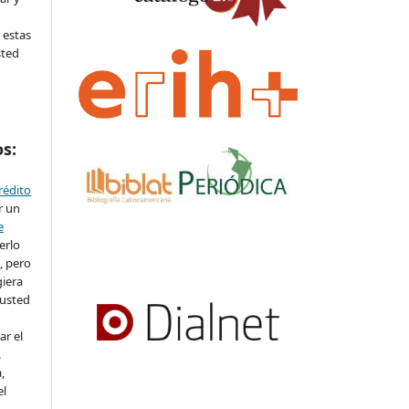
 estas
sted
os:
crédito
r un
e
erlo
, pero
iera
 usted
ar el
.
,
el