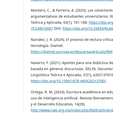
Montero, C., & Ferreira, A. (2025). Los conectore
argumentativos de estudiantes universitarios. RL
Teórica y Aplicada, 63(1), 161-168.
https://doi.o
7CCAM10007
DOI:
https://doi.org/10.29393/RL
Narváez, J. R. (2024). El proceso de lectura críti
tecnología. Dialnet.
https://dialnet.unirioja.es/descarga/articulo/99
Navarro, F. (2021). Aportes para una didáctica d
basada en géneros discursivos. DELTA: Docume
Lingüística Teórica e Aplicada, 37(1), e202137010
https://doi.org/10.1590/1678-460X202137001
Ortega, R. M. (2024). Escritura académica en edu
uso de inteligencia artificial. Revista Iberoamer
y el Desarrollo Educativo, 14(28).
http://www.ride.org.mx/index.php/RIDE/article