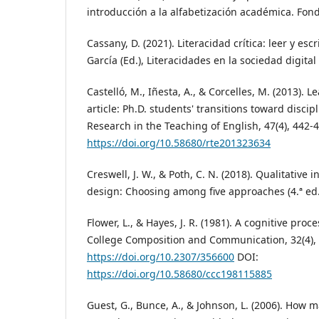
introducción a la alfabetización académica. Fon
Cassany, D. (2021). Literacidad crítica: leer y escr
García (Ed.), Literacidades en la sociedad digital
Castelló, M., Iñesta, A., & Corcelles, M. (2013). 
article: Ph.D. students' transitions toward discip
Research in the Teaching of English, 47(4), 442-
https://doi.org/10.58680/rte201323634
Creswell, J. W., & Poth, C. N. (2018). Qualitative
design: Choosing among five approaches (4.ª ed.
Flower, L., & Hayes, J. R. (1981). A cognitive proc
College Composition and Communication, 32(4),
https://doi.org/10.2307/356600
DOI:
https://doi.org/10.58680/ccc198115885
Guest, G., Bunce, A., & Johnson, L. (2006). How 