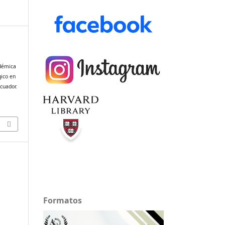
adémica
gico en
Ecuador.
Formatos