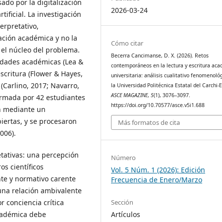
ado por la digitalización
2026-03-24
tificial. La investigación
erpretativo,
ación académica y no la
Cómo citar
 el núcleo del problema.
Becerra Cancimanse, D. X. (2026). Retos
cidades académicas (Lea &
contemporáneos en la lectura y escritura ac
escritura (Flower & Hayes,
universitaria: análisis cualitativo fenomenoló
(Carlino, 2017; Navarro,
la Universidad Politécnica Estatal del Carchi-
ASCE MAGAZINE
,
5
(1), 3076–3097.
ormada por 42 estudiantes
https://doi.org/10.70577/asce.v5i1.688
on mediante un
iertas, y se procesaron
Más formatos de cita
006).
etativas: una percepción
Número
os científicos
Vol. 5 Núm. 1 (2026): Edición
nte y normativo carente
Frecuencia de Enero/Marzo
na relación ambivalente
or conciencia crítica
Sección
académica debe
Artículos