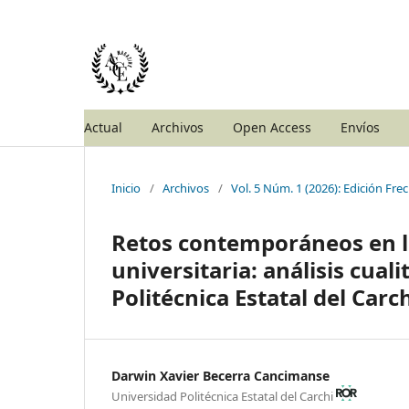
Actual
Archivos
Open Access
Envíos
Inicio
/
Archivos
/
Vol. 5 Núm. 1 (2026): Edición Fr
Retos contemporáneos en la
universitaria: análisis cua
Politécnica Estatal del Carc
Darwin Xavier Becerra Cancimanse
Universidad Politécnica Estatal del Carchi