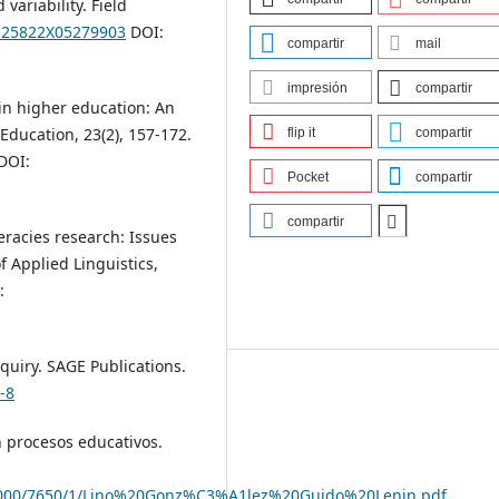
ariability. Field
1525822X05279903
DOI:
compartir
mail
impresión
compartir
g in higher education: An
Education, 23(2), 157-172.
flip it
compartir
DOI:
Pocket
compartir
compartir
iteracies research: Issues
f Applied Linguistics,
:
inquiry. SAGE Publications.
-8
en procesos educativos.
/53000/7650/1/Lino%20Gonz%C3%A1lez%20Guido%20Lenin.pdf