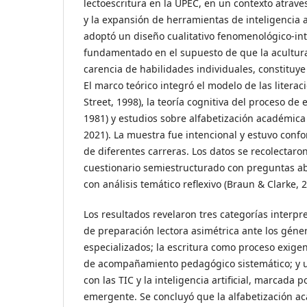
lectoescritura en la UPEC, en un contexto atraves
y la expansión de herramientas de inteligencia ar
adoptó un diseño cualitativo fenomenológico-int
fundamentado en el supuesto de que la acultur
carencia de habilidades individuales, constituye
El marco teórico integró el modelo de las litera
Street, 1998), la teoría cognitiva del proceso de 
1981) y estudios sobre alfabetización académica 
2021). La muestra fue intencional y estuvo conf
de diferentes carreras. Los datos se recolectar
cuestionario semiestructurado con preguntas ab
con análisis temático reflexivo (Braun & Clarke, 2
Los resultados revelaron tres categorías interpr
de preparación lectora asimétrica ante los géner
especializados; la escritura como proceso exige
de acompañamiento pedagógico sistemático; y u
con las TIC y la inteligencia artificial, marcada p
emergente. Se concluyó que la alfabetización 