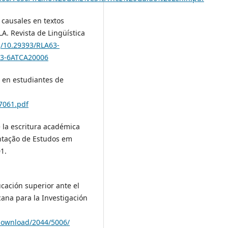
s causales en textos
A. Revista de Lingüística
rg/10.29393/RLA63-
A63-6ATCA20006
ca en estudiantes de
47061.pdf
e la escritura académica
ntação de Estudos em
1.
cación superior ante el
icana para la Investigación
/download/2044/5006/