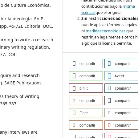
material, debe distribuir sus
do de Cultura Económica.
contribuciones bajo la
misma
licencia
que el original.
ibir la ideología. En P.
Sin restricciones adicionale
puede aplicar términos legales
 (pp. 45-72). Editorial UOC.
ni
medidas tecnológicas
que
restrinjan legalmente a otros 
Learning to write a research
algo que la licencia permite.
linary writing regulation.
477. DOI:
compartir
compartir
 inquiry and research
compartir
tweet
). SAGE Publications.
pin it
compartir
ess theory of writing.
compartir
compartir
 365-387.
Flattr
compartir
compartir
compartir
many interviews are
compartir
compartir