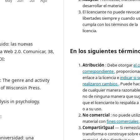
desarrollar el material
El licenciante no puede revocar
libertades siempre y cuando u
cumpla con los términos de la
licencia.
quido: las nuevas
En los siguientes términ
la Web 2.0. Comunicar, 38,
I:
Atribución
: Debe otorgar
el 
correspondiente
, proporciona
enlace a la licencia e
indicar si s
 The genre and activity
realizaron cambios
. Puede hac
y of Wisconsin Press.
de cualquier manera razonable
no de ninguna manera que sug
lysis in psychology.
que el licenciante lo respalda a
o a su uso.
No comercial
: no puede utiliz
:
material con
fines comerciales
CompartirIgual
— Si remezcla
transforma o construye sobre 
 universidad: una