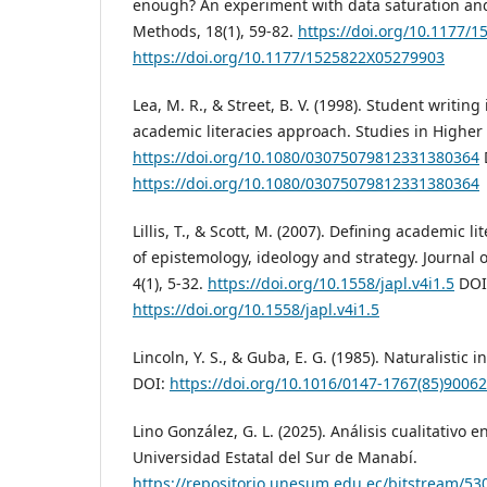
enough? An experiment with data saturation and v
Methods, 18(1), 59-82.
https://doi.org/10.1177/
https://doi.org/10.1177/1525822X05279903
Lea, M. R., & Street, B. V. (1998). Student writin
academic literacies approach. Studies in Higher 
https://doi.org/10.1080/03075079812331380364
https://doi.org/10.1080/03075079812331380364
Lillis, T., & Scott, M. (2007). Defining academic l
of epistemology, ideology and strategy. Journal o
4(1), 5-32.
https://doi.org/10.1558/japl.v4i1.5
DOI
https://doi.org/10.1558/japl.v4i1.5
Lincoln, Y. S., & Guba, E. G. (1985). Naturalistic 
DOI:
https://doi.org/10.1016/0147-1767(85)90062
Lino González, G. L. (2025). Análisis cualitativo 
Universidad Estatal del Sur de Manabí.
https://repositorio.unesum.edu.ec/bitstream