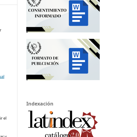
r
ual
Indexación
ir el
ar y