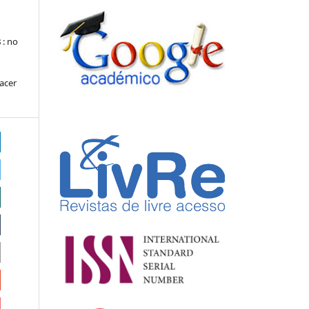
s
: no
hacer