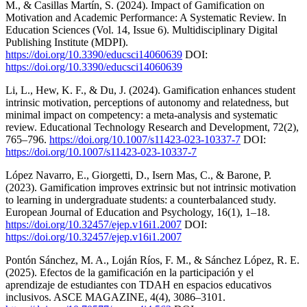
M., & Casillas Martín, S. (2024). Impact of Gamification on
Motivation and Academic Performance: A Systematic Review. In
Education Sciences (Vol. 14, Issue 6). Multidisciplinary Digital
Publishing Institute (MDPI).
https://doi.org/10.3390/educsci14060639
DOI:
https://doi.org/10.3390/educsci14060639
Li, L., Hew, K. F., & Du, J. (2024). Gamification enhances student
intrinsic motivation, perceptions of autonomy and relatedness, but
minimal impact on competency: a meta-analysis and systematic
review. Educational Technology Research and Development, 72(2),
765–796.
https://doi.org/10.1007/s11423-023-10337-7
DOI:
https://doi.org/10.1007/s11423-023-10337-7
López Navarro, E., Giorgetti, D., Isern Mas, C., & Barone, P.
(2023). Gamification improves extrinsic but not intrinsic motivation
to learning in undergraduate students: a counterbalanced study.
European Journal of Education and Psychology, 16(1), 1–18.
https://doi.org/10.32457/ejep.v16i1.2007
DOI:
https://doi.org/10.32457/ejep.v16i1.2007
Pontón Sánchez, M. A., Loján Ríos, F. M., & Sánchez López, R. E.
(2025). Efectos de la gamificación en la participación y el
aprendizaje de estudiantes con TDAH en espacios educativos
inclusivos. ASCE MAGAZINE, 4(4), 3086–3101.