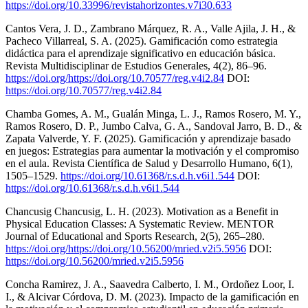
https://doi.org/10.33996/revistahorizontes.v7i30.633
Cantos Vera, J. D., Zambrano Márquez, R. A., Valle Ajila, J. H., &
Pacheco Villarreal, S. A. (2025). Gamificación como estrategia
didáctica para el aprendizaje significativo en educación básica.
Revista Multidisciplinar de Estudios Generales, 4(2), 86–96.
https://doi.org/https://doi.org/10.70577/reg.v4i2.84
DOI:
https://doi.org/10.70577/reg.v4i2.84
Chamba Gomes, A. M., Gualán Minga, L. J., Ramos Rosero, M. Y.,
Ramos Rosero, D. P., Jumbo Calva, G. A., Sandoval Jarro, B. D., &
Zapata Valverde, Y. F. (2025). Gamificación y aprendizaje basado
en juegos: Estrategias para aumentar la motivación y el compromiso
en el aula. Revista Científica de Salud y Desarrollo Humano, 6(1),
1505–1529.
https://doi.org/10.61368/r.s.d.h.v6i1.544
DOI:
https://doi.org/10.61368/r.s.d.h.v6i1.544
Chancusig Chancusig, L. H. (2023). Motivation as a Benefit in
Physical Education Classes: A Systematic Review. MENTOR
Journal of Educational and Sports Research, 2(5), 265–280.
https://doi.org/https://doi.org/10.56200/mried.v2i5.5956
DOI:
https://doi.org/10.56200/mried.v2i5.5956
Concha Ramirez, J. A., Saavedra Calberto, I. M., Ordoñez Loor, I.
I., & Alcivar Córdova, D. M. (2023). Impacto de la gamificación en