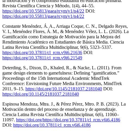
la motivación y el compromiso estudiantil en educación primaria.
Revista Científica Ciencia y Método, 1(4), 44–55.
https://doi.org/10.55813/gaea/rcym/v1/n4/22
DOI:
https://doi.org/10.55813/gaea/rcym/v1/n4/22
Constante Menéndez, Á. A., Arriaga Coque, C. N., Delgado Reyes,
V. I., Menéndez Flores, Á. M., & Menéndez Vélez, L. L. (2026). La
Gamificación como Estrategia de Motivación para la Mejora del
Rendimiento Académico en Estudiantes de Básica Media. Ciencia
Latina Revista Científica Multidisciplinar, 9(6), 5323–5337.
https://doi.org/10.37811/cl_rcm.v9i6.21636
DOI:
https://doi.org/10.37811/cl_rcm.v9i6.21549
Deterding, S., Dixon, D., Khaled, R., & Nacke, L. (2011). From
game design elements to gamefulness: Defining “gamification.”
Proceedings of the 15th International Academic MindTrek
Conference: Envisioning Future Media Environments, MindTrek
2011, 9–15.
https://doi.org/10.1145/2181037.2181040
DOI:
https://doi.org/10.1145/2181037.2181040
Espinosa Mendoza, Mtra. J., & Pérez Pérez, Mtro. P. B. (2023). La
Motivación dentro del proceso de enseñanza y de aprendizaje.
Ciencia Latina Revista Científica Multidisciplinar, 6(6), 11060–
11097.
https://doi.org/https://doi.org/10.37811/cl_rcm.v6i6.4186
DOI:
https://doi.org/10.37811/cl_rcm.v6i6.4186