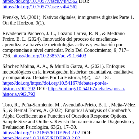
https://doi.org/10.70577/asce.v4i4.562
DOI:
https://doi.org/10.70577/asce.v4i4.562
Prensky, M. (2001). Nativos digitales, inmigrantes digitales Parte 1.
On the Horizon, 9(1).
Rivadeneira Pacheco, J. L., Lozano Larrea, R. N., & Medrano
Freire, E. L. (2024). Innovación del proceso de enseñanza-
aprendizaje a través de metodologías activas y evaluación por
competencias a nivel curricular. Polo Del Conocimiento, 9, 717–
736.
https://doi.org/10.23857/pc.v9i1.6403
Sánchez Molina, A. A., & Murillo Garza, A. (2021). Enfoques
metodológicos en la investigación histórica: cuantitativa, cualitativa
y comparativa. Debates Por La Historia, 9(2), 147–181.
https://doi.org/https://doi.org/10.54167/debates-por-la-
historia.v9i2.792
DOI:
https://doi.org/10.54167/debates-por-la-
historia.v9i2.792
Toro, R., Peña-Sarmiento, M., Avendaño-Prieto, B. L., Mejía-Vélez,
S., & Bernal-Torres, A. (2022). Empirical Analysis of Cronbach’s
Alpha Coefficient as a Function of Question Response Options,
Sample Size and Outliers. Revista Iberoamericana de Diagnostico y
Evaluacion Psicologica, 63(2), 17–30.
https://doi.org/10.21865/RIDEP63.2.02
DOI:
https://doi.org/10.21865/RIDEP63.2.02