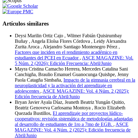
Artículos similares
Deysi Marilin Ortiz Cajo , Wilmer Fabián Quisirumbay
Buñay , Angela Eloísa Flores Córdova , Leidy Alexandra
Zurita Aroca , Alejandro Santiago Montenegro Pérez ,
Factores que inciden en el rendimiento académico en
estudiantes del PCEI en Ecuador
,
ASCE MAGAZINE: Vol.
5 Núm. 2 (2026): Edición Frecuencia: Abril/Junio
Mayra Cristina Camacho Herrera, Mercedes Catalina Sani
Canchigña, Braulio Emanuel Guanocunga Quishpe, Jenny
Paola Catagña Simbaña,
Impacto de la gimnasia cerebral en la
neuroplasticidad y la activación del aprendizaje en
adolescentes
,
ASCE MAGAZINE: Vol. 4 Núm. 2 (2025):
Edición frecuencia de Abril/Junio
Bryan Javier Ayala Díaz, Jeaneth Beatriz Yungán Quitio,
Beatriz Genoveva Carlosama Montoya , Rocio Elizabeth
Quezada Bustillos,
El aprendizaje por proyectos lúdico-
cooperativos: revisión sistemática de metodologías adaptadas
al desarrollo de estudiantes de 1ro a 7mo de EGB.
,
ASCE
MAGAZINE: Vol. 4 Núm. 2 (2025): Edición frecuencia de
Abril/Junio