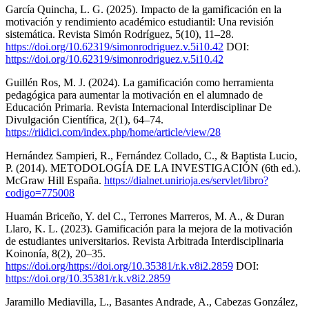
García Quincha, L. G. (2025). Impacto de la gamificación en la
motivación y rendimiento académico estudiantil: Una revisión
sistemática. Revista Simón Rodríguez, 5(10), 11–28.
https://doi.org/10.62319/simonrodriguez.v.5i10.42
DOI:
https://doi.org/10.62319/simonrodriguez.v.5i10.42
Guillén Ros, M. J. (2024). La gamificación como herramienta
pedagógica para aumentar la motivación en el alumnado de
Educación Primaria. Revista Internacional Interdisciplinar De
Divulgación Científica, 2(1), 64–74.
https://riidici.com/index.php/home/article/view/28
Hernández Sampieri, R., Fernández Collado, C., & Baptista Lucio,
P. (2014). METODOLOGÍA DE LA INVESTIGACIÓN (6th ed.).
McGraw Hill España.
https://dialnet.unirioja.es/servlet/libro?
codigo=775008
Huamán Briceño, Y. del C., Terrones Marreros, M. A., & Duran
Llaro, K. L. (2023). Gamificación para la mejora de la motivación
de estudiantes universitarios. Revista Arbitrada Interdisciplinaria
Koinonía, 8(2), 20–35.
https://doi.org/https://doi.org/10.35381/r.k.v8i2.2859
DOI:
https://doi.org/10.35381/r.k.v8i2.2859
Jaramillo Mediavilla, L., Basantes Andrade, A., Cabezas González,