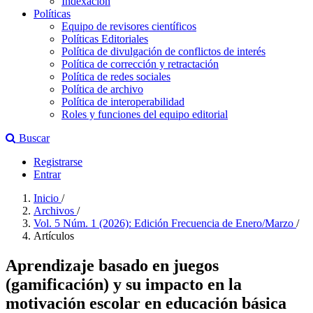
Indexación
Políticas
Equipo de revisores científicos
Políticas Editoriales
Política de divulgación de conflictos de interés
Política de corrección y retractación
Política de redes sociales
Política de archivo
Política de interoperabilidad
Roles y funciones del equipo editorial
Buscar
Registrarse
Entrar
Inicio
/
Archivos
/
Vol. 5 Núm. 1 (2026): Edición Frecuencia de Enero/Marzo
/
Artículos
Aprendizaje basado en juegos
(gamificación) y su impacto en la
motivación escolar en educación básica