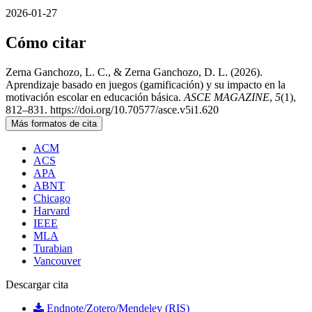
2026-01-27
Cómo citar
Zerna Ganchozo, L. C., & Zerna Ganchozo, D. L. (2026).
Aprendizaje basado en juegos (gamificación) y su impacto en la
motivación escolar en educación básica.
ASCE MAGAZINE
,
5
(1),
812–831. https://doi.org/10.70577/asce.v5i1.620
Más formatos de cita
ACM
ACS
APA
ABNT
Chicago
Harvard
IEEE
MLA
Turabian
Vancouver
Descargar cita
Endnote/Zotero/Mendeley (RIS)