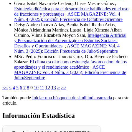
Gema Isabel Navarrete Cedeño, Ulises Mestre Gómez,
Estrategia didáctica para el desarrollo de habilidades en el uso
de fracciones y porcentajes
,
ASCE MAGAZINE: Vol. 4
Núm. 4 (2025): Edición Frecuencia de Octubre/Diciembre
Deisy Andrea Ibarvo Arias, Benita Isabel Ibarbo Arias,
Mónica Alejandrina Martínez Lastra, Ligia Ximena Alban
Camino, Vilma Elizabeth Moyon Sani,
Inteligencia Artificial
y Personalización del Aprendizaje en Estudios Sociales:
Desafíos y Oportunidades.
,
ASCE MAGAZINE: Vol. 4
Núm. 3 (2025): Edición Frecuencia de Julio/Septiembre
MSc. Pedro Francisco Tiburcio Cruz, Dra. Berenice Pacheco
Salazar,
El clima escolar como estrategia favorecedora de los
aprendizajes y el rendimiento académico
,
ASCE
MAGAZINE: Vol. 4 Núm. 3 (2025): Edición Frecuencia de
Julio/Septiembre
<<
<
4
5
6
7
8
9
10
11
12
13
>
>>
También puede
Iniciar una búsqueda de similitud avanzada
para este
artículo.
Información Estadística