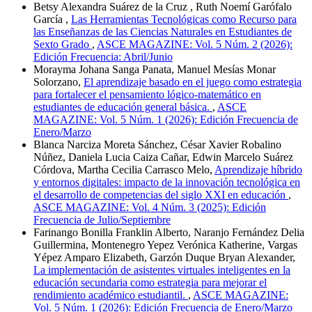
Betsy Alexandra Suárez de la Cruz , Ruth Noemí Garófalo
García ,
Las Herramientas Tecnológicas como Recurso para
las Enseñanzas de las Ciencias Naturales en Estudiantes de
Sexto Grado
,
ASCE MAGAZINE: Vol. 5 Núm. 2 (2026):
Edición Frecuencia: Abril/Junio
Morayma Johana Sanga Panata, Manuel Mesías Monar
Solorzano,
El aprendizaje basado en el juego como estrategia
para fortalecer el pensamiento lógico-matemático en
estudiantes de educación general básica.
,
ASCE
MAGAZINE: Vol. 5 Núm. 1 (2026): Edición Frecuencia de
Enero/Marzo
Blanca Narciza Moreta Sánchez, César Xavier Robalino
Núñez, Daniela Lucia Caiza Cañar, Edwin Marcelo Suárez
Córdova, Martha Cecilia Carrasco Melo,
Aprendizaje híbrido
y entornos digitales: impacto de la innovación tecnológica en
el desarrollo de competencias del siglo XXI en educación
,
ASCE MAGAZINE: Vol. 4 Núm. 3 (2025): Edición
Frecuencia de Julio/Septiembre
Farinango Bonilla Franklin Alberto, Naranjo Fernández Delia
Guillermina, Montenegro Yepez Verónica Katherine, Vargas
Yépez Amparo Elizabeth, Garzón Duque Bryan Alexander,
La implementación de asistentes virtuales inteligentes en la
educación secundaria como estrategia para mejorar el
rendimiento académico estudiantil.
,
ASCE MAGAZINE:
Vol. 5 Núm. 1 (2026): Edición Frecuencia de Enero/Marzo