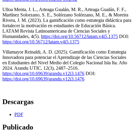
Ulloa Menta, J. L., Arteaga Gualán, M. R., Arteaga Gualán, F. F.,
Martínez Solorzano, S. E., Solórzano Solórzano, M. E., & Moreira
Rivera, J. M. (2023). La gamificación como estrategia didáctica para
fortalecer la motivación en estudiantes de Educación Básica.
LATAM Revista Latinoamericana de Ciencias Sociales y
Humanidades, 4(5).
https://doi.org/10.56712/latam.v4i5.1375
DOI:
https://doi.org/10.56712/latam.v4i5.1375
Villamayor Reinaldi, A. D. (2025). Gamificación como Estrategia
Innovadora para potenciar el Aprendizaje de las Ciencias Sociales
en Estudiantes del Nivel Medio del Colegio Nacional Isla Ita. Año
2024. Arandu UTIC, 12(3), 2487–2516.
https://doi.org/10.69639/arandu.v12i3.1476
DOI:
https://doi.org/10.69639/arandu.v12i3.1476
Descargas
PDF
Publicado